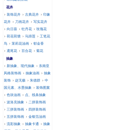
花卉
装饰花卉
古典花卉
印象
花卉
刀画花卉
写实花卉
向日葵
牡丹花
玫瑰花
荷花荷塘
马蹄莲
工笔花
鸟
茉莉花油画
郁金香
鸢尾花
百合花
菊花
抽象
新抽象、现代抽象
东南亚
风格装饰画
抽象油画
抽象
装饰
赵无极
朱德群
中
国元素、水墨抽象
装饰图案
色块油画
点、线条抽象
波洛克抽象
二拼装饰画
三拼装饰画
四拼装饰画
五拼装饰画
金银箔油画
流彩抽象
抽象卡通
抽象