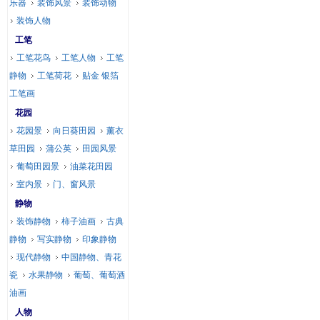
乐器
装饰风景
装饰动物
装饰人物
工笔
工笔花鸟
工笔人物
工笔
静物
工笔荷花
贴金 银箔
工笔画
花园
花园景
向日葵田园
薰衣
草田园
蒲公英
田园风景
葡萄田园景
油菜花田园
室内景
门、窗风景
静物
装饰静物
柿子油画
古典
静物
写实静物
印象静物
现代静物
中国静物、青花
瓷
水果静物
葡萄、葡萄酒
油画
人物