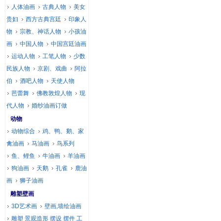
人体油画
古典人物
美女
贵妇
西方古典宫廷
印象人
物
宗教、神话人物
小孩油
画
中国人物
中国宫廷油画
运动人物
工笔人物
少数
民族人物
京剧、戏曲
阿拉
伯
酒吧人物
天使人物
芭蕾舞
佛教敦煌人物
现
代人物
婚纱油画订做
动物
动物综合
鸡、鸭、鹅、家
禽油画
马油画
鸟系列
鱼、鲤鱼
牛油画
羊油画
狗油画
天鹅
孔雀
鹿油
画
狮子油画
雕塑壁画
3D艺术画
壁画,墙绘油画
雕塑 景观造形 摆设 摆件 工