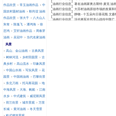
【
】
油画行业信息
著名油画家奥古斯特·麦克 油
作品欣赏
常玉油画作品
中
【
】
油画行业信息
大芬村油画原创市场的发展和
国农村题材油画
靳尚谊 油画
【
】
油画行业信息
静物 - 十五朵向日葵花瓶 文森特
【
】
作品欣赏
张大千
八大山人
油画行业信息
沃伦将军在邦克山​​战役中阵亡，1
朱耷
陈逸飞
潘鸿海
徐
悲鸿
艾轩油画作品
周春芽
油画
吴冠中
当代名家油画
风景
高山、金山油画
古典风景
树林河流
乡村田园景
古
典乡村
高山流水
印象风景
中国山水画
写实风景
花
园景
中国画油画
巴黎街景
东北刀画
托马斯花园
地
中海风景
大海、帆船
江南
水乡
中式建筑
威尼斯风景
荷兰街景
城市景观
万里
长城
黄河油画
冬天雪景
欧式建筑景观