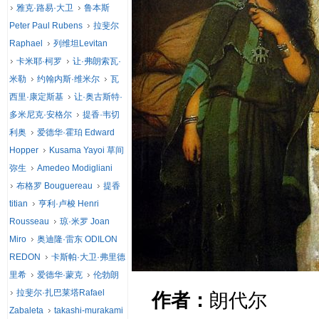
雅克·路易·大卫
鲁本斯
Peter Paul Rubens
拉斐尔
Raphael
列维坦Levitan
卡米耶·柯罗
让·弗朗索瓦·
米勒
约翰内斯·维米尔
瓦
西里·康定斯基
让·奥古斯特·
多米尼克·安格尔
提香·韦切
利奥
爱德华·霍珀 Edward
Hopper
Kusama Yayoi 草间
弥生
Amedeo Modigliani
布格罗 Bouguereau
提香
titian
亨利·卢梭 Henri
Rousseau
琼·米罗 Joan
Miro
奥迪隆·雷东 ODILON
REDON
卡斯帕·大卫·弗里德
里希
爱德华·蒙克
伦勃朗
拉斐尔·扎巴莱塔Rafael
作者：
朗代尔
Zabaleta
takashi-murakami