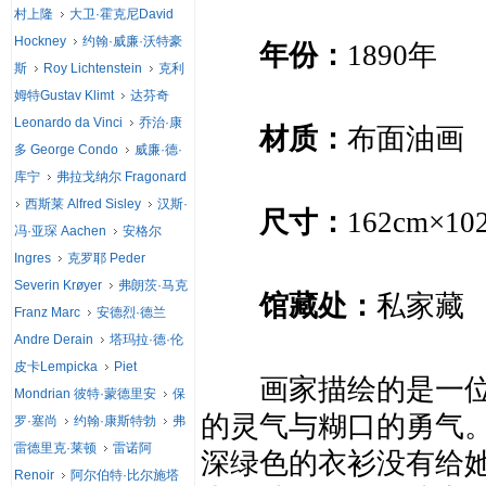
村上隆
大卫·霍克尼David
Hockney
约翰·威廉·沃特豪
年份：
1890年
斯
Roy Lichtenstein
克利
姆特Gustav Klimt
达芬奇
Leonardo da Vinci
乔治·康
材质：
布面油画
多 George Condo
威廉·德·
库宁
弗拉戈纳尔 Fragonard
西斯莱 Alfred Sisley
汉斯·
尺寸：
162cm×10
冯·亚琛 Aachen
安格尔
Ingres
克罗耶 Peder
Severin Krøyer
弗朗茨·马克
馆藏处：
私家藏
Franz Marc
安德烈·德兰
Andre Derain
塔玛拉·德·伦
皮卡Lempicka
Piet
画家描绘的是一位贫
Mondrian 彼特·蒙德里安
保
的灵气与糊口的勇气
罗·塞尚
约翰·康斯特勃
弗
雷德里克·莱顿
雷诺阿
深绿色的衣衫没有给
Renoir
阿尔伯特·比尔施塔