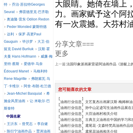
大眼睛。她倚在墙上
特
乔治·苏拉特Georges
力。画家赋予这个阿
Seurat
弗雷德里克·巴齐勒
奥迪隆·雷东 Odilon Redon
有一次震撼。大芬村
Peder Monsted 蒙斯特德
达利
保罗·高更Paul
Gauguin
毕沙罗
大卫·伯
分享文章===
留克 David Burliuk
汉斯·霍
更多
夫曼 Hans Hofmann
威廉·梅
里特·蔡斯
爱德华·马奈
上一篇:
法国印象派画家雷诺阿油画作品《游艇上
Édouard Manet
马格利特
Rene Magritte
弗朗索瓦·马
丁·卡维尔
阿舍·布朗·杜兰德
您可能喜欢的文章
Jean-Michel Basquiat
希
【
】
施金风景油画
让·米歇尔·巴
油画行业信息
文艺复杰出画家汉斯·梅姆林油
【
】
油画行业信息
孙中山足迹写生油画作品展在
斯奎特
【
】
油画行业信息
大芬油画村相关介绍
中国名家
【
】
油画行业信息
古典主义油画在中国的学习和
【
】
王沂东
曾梵志
李自健
油画行业信息
鸢尾花 -文森特梵高油画作品
【
】
陈衍宁油画作品
贾涛油画
油画行业信息
鸢尾花油画相关介绍