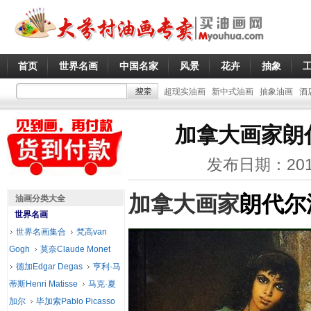
首页
世界名画
中国名家
风景
花卉
抽象
超现实油画
新中式油画
抽象油画
酒
加拿大画家朗
发布日期：201
加拿大画家
朗代尔
油画分类大全
世界名画
世界名画集合
梵高van
Gogh
莫奈Claude Monet
德加Edgar Degas
亨利·马
蒂斯Henri Matisse
马克·夏
加尔
毕加索Pablo Picasso