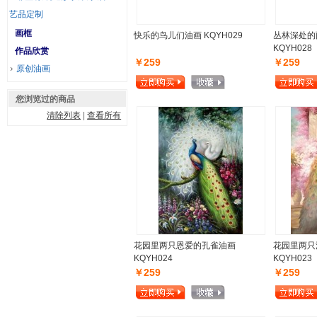
艺品定制
画框
快乐的鸟儿们油画 KQYH029
丛林深处的
KQYH028
作品欣赏
￥259
￥259
原创油画
您浏览过的商品
清除列表
|
查看所有
花园里两只恩爱的孔雀油画
花园里两只
KQYH024
KQYH023
￥259
￥259