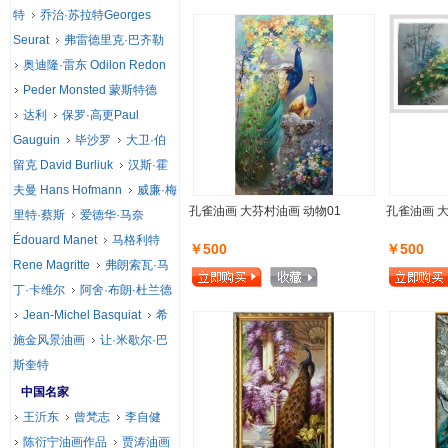
特
乔治·苏拉特Georges
Seurat
弗雷德里克·巴齐勒
奥迪隆·雷东 Odilon Redon
Peder Monsted 蒙斯特德
达利
保罗·高更Paul
Gauguin
毕沙罗
大卫·伯
留克 David Burliuk
汉斯·霍
夫曼 Hans Hofmann
威廉·梅
孔雀油画 大芬村油画 动物01
孔雀油画 
里特·蔡斯
爱德华·马奈
Édouard Manet
马格利特
￥500
￥500
Rene Magritte
弗朗索瓦·马
丁·卡维尔
阿舍·布朗·杜兰德
Jean-Michel Basquiat
希
施金风景油画
让·米歇尔·巴
斯奎特
中国名家
王沂东
曾梵志
李自健
陈衍宁油画作品
贾涛油画