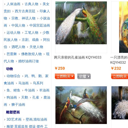
人体油画
古典人物
美女
贵妇
西方古典宫廷
印象人
物
宗教、神话人物
小孩油
画
中国人物
中国宫廷油画
运动人物
工笔人物
少数
民族人物
京剧、戏曲
阿拉
伯
酒吧人物
天使人物
芭蕾舞
佛教敦煌人物
现
两只亲密的孔雀油画 KQYH033
一只漂亮的
代人物
婚纱油画订做
KQYH032
￥259
￥232
动物
动物综合
鸡、鸭、鹅、家
禽油画
马油画
鸟系列
鱼、鲤鱼
牛油画
羊油画
狗油画
天鹅
孔雀
鹿油
画
狮子油画
雕塑壁画
3D艺术画
壁画,墙绘油画
雕塑 景观造形 摆设 摆件 工