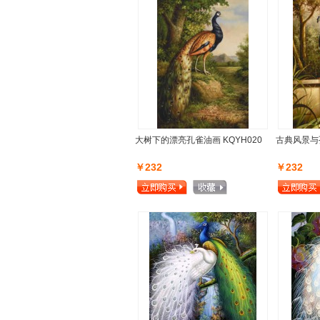
大树下的漂亮孔雀油画 KQYH020
古典风景与孔
￥232
￥232