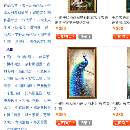
作品欣赏
常玉油画作品
中
国农村题材油画
靳尚谊 油画
孔雀 手绘油画别墅花园景客厅玄关
手绘玄关油
作品欣赏
张大千
八大山人
走道卧室书房壁炉装饰
画背景墙装
朱耷
陈逸飞
潘鸿海
徐
￥380
￥300
悲鸿
艾轩油画作品
周春芽
油画
吴冠中
当代名家油画
风景
高山、金山油画
古典风景
树林河流
乡村田园景
古
典乡村
高山流水
印象风景
中国山水画
写实风景
花
园景
中国画油画
巴黎街景
东北刀画
托马斯花园
地
中海风景
大海、帆船
江南
孔雀油画 动物油画 大芬村油画 玄关
孔雀油画 
水乡
中式建筑
威尼斯风景
油画
121
￥350
￥380
荷兰街景
城市景观
万里
长城
黄河油画
冬天雪景
欧式建筑景观