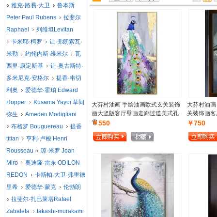
雅克·路易·大卫
鲁本斯
Peter Paul Rubens
拉斐尔
Raphael
列维坦Levitan
卡米耶·柯罗
让·弗朗索瓦·
米勒
约翰内斯·维米尔
瓦
西里·康定斯基
让·奥古斯特·
多米尼克·安格尔
提香·韦切
利奥
爱德华·霍珀 Edward
Hopper
Kusama Yayoi 草间
大芬村油画 手绘油画欧式玄关装饰
大芬村油画
画大竖版客厅壁画走廊过道美式孔
关装饰画客
弥生
Amedeo Modigliani
雀
￥550
￥750
布格罗 Bouguereau
提香
titian
亨利·卢梭 Henri
Rousseau
琼·米罗 Joan
Miro
奥迪隆·雷东 ODILON
REDON
卡斯帕·大卫·弗里德
里希
爱德华·蒙克
伦勃朗
拉斐尔·扎巴莱塔Rafael
Zabaleta
takashi-murakami