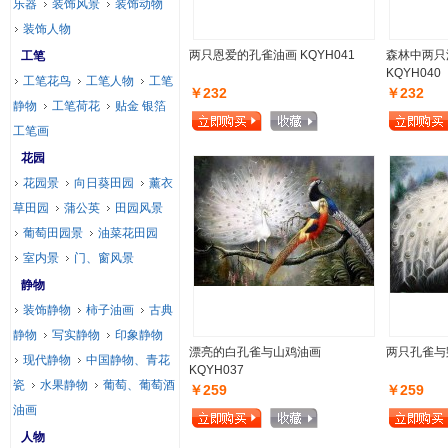
乐器
装饰风景
装饰动物
装饰人物
两只恩爱的孔雀油画 KQYH041
森林中两只
工笔
KQYH040
工笔花鸟
工笔人物
工笔
￥232
￥232
静物
工笔荷花
贴金 银箔
工笔画
花园
花园景
向日葵田园
薰衣
草田园
蒲公英
田园风景
葡萄田园景
油菜花田园
室内景
门、窗风景
静物
装饰静物
柿子油画
古典
静物
写实静物
印象静物
漂亮的白孔雀与山鸡油画
两只孔雀与鹦
现代静物
中国静物、青花
KQYH037
瓷
水果静物
葡萄、葡萄酒
￥259
￥259
油画
人物