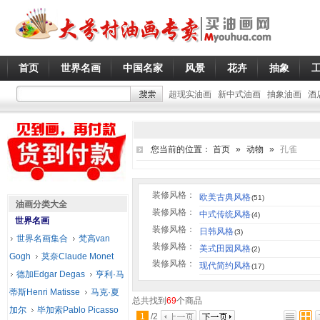
首页
世界名画
中国名家
风景
花卉
抽象
超现实油画
新中式油画
抽象油画
酒
您当前的位置：
首页
»
动物
»
孔雀
装修风格：
欧美古典风格
(51)
油画分类大全
装修风格：
中式传统风格
(4)
世界名画
装修风格：
日韩风格
(3)
世界名画集合
梵高van
装修风格：
美式田园风格
(2)
Gogh
莫奈Claude Monet
装修风格：
现代简约风格
(17)
德加Edgar Degas
亨利·马
蒂斯Henri Matisse
马克·夏
总共找到
69
个商品
加尔
毕加索Pablo Picasso
1
/
2