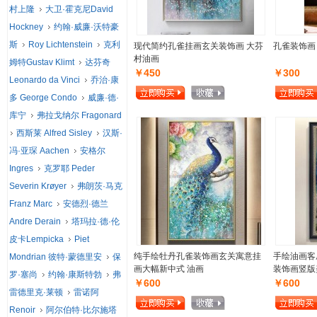
村上隆
大卫·霍克尼David
Hockney
约翰·威廉·沃特豪
斯
Roy Lichtenstein
克利
现代简约孔雀挂画玄关装饰画 大芬
孔雀装饰画
村油画
姆特Gustav Klimt
达芬奇
￥450
￥300
Leonardo da Vinci
乔治·康
多 George Condo
威廉·德·
库宁
弗拉戈纳尔 Fragonard
西斯莱 Alfred Sisley
汉斯·
冯·亚琛 Aachen
安格尔
Ingres
克罗耶 Peder
Severin Krøyer
弗朗茨·马克
Franz Marc
安德烈·德兰
Andre Derain
塔玛拉·德·伦
皮卡Lempicka
Piet
纯手绘牡丹孔雀装饰画玄关寓意挂
手绘油画客
Mondrian 彼特·蒙德里安
保
画大幅新中式 油画
装饰画竖版
罗·塞尚
约翰·康斯特勃
弗
￥600
￥600
雷德里克·莱顿
雷诺阿
Renoir
阿尔伯特·比尔施塔