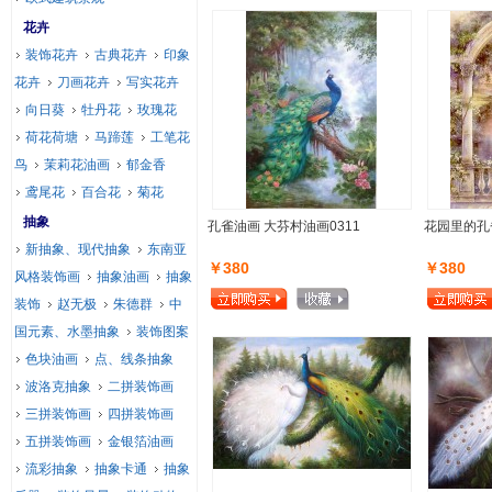
花卉
装饰花卉
古典花卉
印象
花卉
刀画花卉
写实花卉
向日葵
牡丹花
玫瑰花
荷花荷塘
马蹄莲
工笔花
鸟
茉莉花油画
郁金香
鸢尾花
百合花
菊花
抽象
孔雀油画 大芬村油画0311
花园里的孔
新抽象、现代抽象
东南亚
￥380
￥380
风格装饰画
抽象油画
抽象
装饰
赵无极
朱德群
中
国元素、水墨抽象
装饰图案
色块油画
点、线条抽象
波洛克抽象
二拼装饰画
三拼装饰画
四拼装饰画
五拼装饰画
金银箔油画
流彩抽象
抽象卡通
抽象