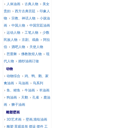
人体油画
古典人物
美女
贵妇
西方古典宫廷
印象人
物
宗教、神话人物
小孩油
画
中国人物
中国宫廷油画
运动人物
工笔人物
少数
民族人物
京剧、戏曲
阿拉
伯
酒吧人物
天使人物
芭蕾舞
佛教敦煌人物
现
代人物
婚纱油画订做
动物
动物综合
鸡、鸭、鹅、家
禽油画
马油画
鸟系列
鱼、鲤鱼
牛油画
羊油画
狗油画
天鹅
孔雀
鹿油
画
狮子油画
雕塑壁画
3D艺术画
壁画,墙绘油画
雕塑 景观造形 摆设 摆件 工