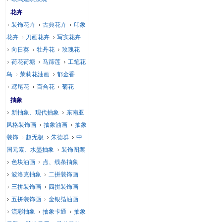
花卉
装饰花卉
古典花卉
印象
花卉
刀画花卉
写实花卉
向日葵
牡丹花
玫瑰花
荷花荷塘
马蹄莲
工笔花
鸟
茉莉花油画
郁金香
鸢尾花
百合花
菊花
抽象
新抽象、现代抽象
东南亚
风格装饰画
抽象油画
抽象
装饰
赵无极
朱德群
中
国元素、水墨抽象
装饰图案
色块油画
点、线条抽象
波洛克抽象
二拼装饰画
三拼装饰画
四拼装饰画
五拼装饰画
金银箔油画
流彩抽象
抽象卡通
抽象