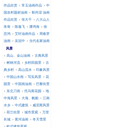
作品欣赏
常玉油画作品
中
国农村题材油画
靳尚谊 油画
作品欣赏
张大千
八大山人
朱耷
陈逸飞
潘鸿海
徐
悲鸿
艾轩油画作品
周春芽
油画
吴冠中
当代名家油画
风景
高山、金山油画
古典风景
树林河流
乡村田园景
古
典乡村
高山流水
印象风景
中国山水画
写实风景
花
园景
中国画油画
巴黎街景
东北刀画
托马斯花园
地
中海风景
大海、帆船
江南
水乡
中式建筑
威尼斯风景
荷兰街景
城市景观
万里
长城
黄河油画
冬天雪景
欧式建筑景观