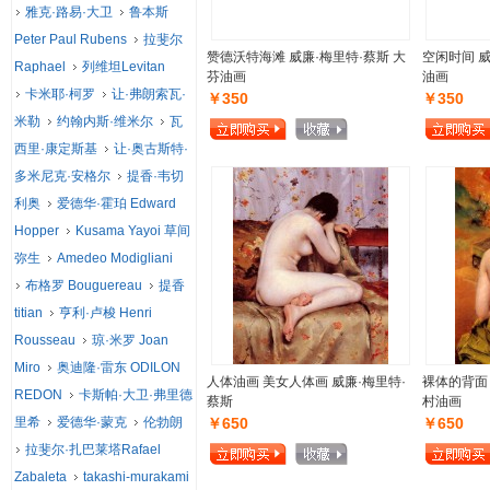
雅克·路易·大卫
鲁本斯
Peter Paul Rubens
拉斐尔
赞德沃特海滩 威廉·梅里特·蔡斯 大
空闲时间 威
Raphael
列维坦Levitan
芬油画
油画
卡米耶·柯罗
让·弗朗索瓦·
￥350
￥350
米勒
约翰内斯·维米尔
瓦
西里·康定斯基
让·奥古斯特·
多米尼克·安格尔
提香·韦切
利奥
爱德华·霍珀 Edward
Hopper
Kusama Yayoi 草间
弥生
Amedeo Modigliani
布格罗 Bouguereau
提香
titian
亨利·卢梭 Henri
Rousseau
琼·米罗 Joan
Miro
奥迪隆·雷东 ODILON
人体油画 美女人体画 威廉·梅里特·
裸体的背面 
REDON
卡斯帕·大卫·弗里德
蔡斯
村油画
里希
爱德华·蒙克
伦勃朗
￥650
￥650
拉斐尔·扎巴莱塔Rafael
Zabaleta
takashi-murakami