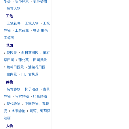
乐器
装饰风景
装饰动物
装饰人物
工笔
工笔花鸟
工笔人物
工笔
静物
工笔荷花
贴金 银箔
工笔画
花园
花园景
向日葵田园
薰衣
草田园
蒲公英
田园风景
葡萄田园景
油菜花田园
室内景
门、窗风景
静物
装饰静物
柿子油画
古典
静物
写实静物
印象静物
现代静物
中国静物、青花
瓷
水果静物
葡萄、葡萄酒
油画
人物