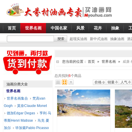
首页
世界名画
中国名家
风景
花卉
抽象
超现实油画
新中式油画
抽象油画
酒
您当前的位置：
首页
»
世界名画
»
威廉·
总共找到
6
个商品
价格
销量
人气
油画分类大全
世界名画
世界名画集合
梵高van
Gogh
莫奈Claude Monet
德加Edgar Degas
亨利·马
蒂斯Henri Matisse
马克·夏
加尔
毕加索Pablo Picasso