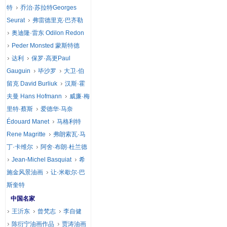
特
乔治·苏拉特Georges
Seurat
弗雷德里克·巴齐勒
奥迪隆·雷东 Odilon Redon
Peder Monsted 蒙斯特德
达利
保罗·高更Paul
Gauguin
毕沙罗
大卫·伯
留克 David Burliuk
汉斯·霍
夫曼 Hans Hofmann
威廉·梅
里特·蔡斯
爱德华·马奈
Édouard Manet
马格利特
Rene Magritte
弗朗索瓦·马
丁·卡维尔
阿舍·布朗·杜兰德
Jean-Michel Basquiat
希
施金风景油画
让·米歇尔·巴
斯奎特
中国名家
王沂东
曾梵志
李自健
陈衍宁油画作品
贾涛油画