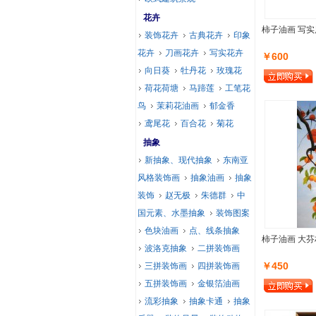
花卉
柿子油画 写实
装饰花卉
古典花卉
印象
花卉
刀画花卉
写实花卉
￥600
向日葵
牡丹花
玫瑰花
荷花荷塘
马蹄莲
工笔花
鸟
茉莉花油画
郁金香
鸢尾花
百合花
菊花
抽象
新抽象、现代抽象
东南亚
风格装饰画
抽象油画
抽象
装饰
赵无极
朱德群
中
国元素、水墨抽象
装饰图案
色块油画
点、线条抽象
柿子油画 大芬
波洛克抽象
二拼装饰画
￥450
三拼装饰画
四拼装饰画
五拼装饰画
金银箔油画
流彩抽象
抽象卡通
抽象