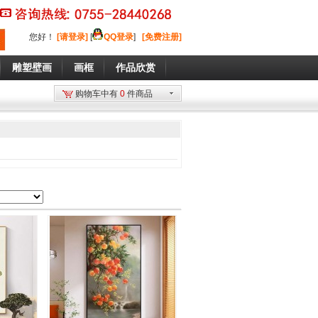
您好
！
[请登录]
[
QQ登录
]
[免费注册]
雕塑壁画
画框
作品欣赏
购物车中有
0
件商品