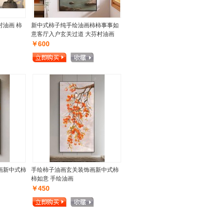
村油画 柿
新中式柿子纯手绘油画柿柿事事如
意客厅入户玄关过道 大芬村油画
￥600
画新中式柿
手绘柿子油画玄关装饰画新中式柿
柿如意 手绘油画
￥450