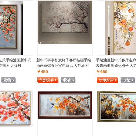
玄关手绘油画新中式
新中式事事如意柿子客厅挂画手绘
手绘油画新中式客厅走廊
装饰画 大芬村
油画茶馆办公室侘寂风 大芬油画
装饰画事事如意柿子 大
￥450
￥450