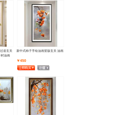
过道玄关
新中式柿子手绘油画竖版玄关 油画
芬村油画
￥450