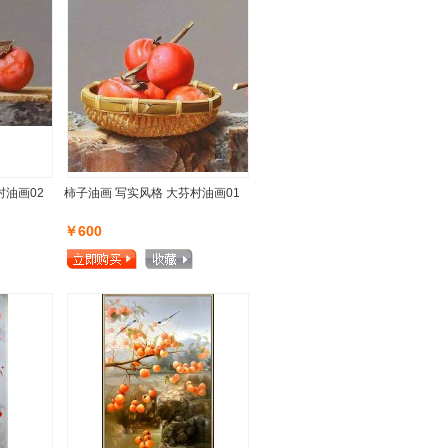
村油画02
柿子油画 写实风格 大芬村油画01
￥600