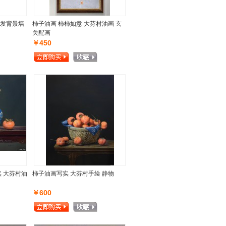
发背景墙
柿子油画 柿柿如意 大芬村油画 玄
关配画
￥450
 大芬村油
柿子油画写实 大芬村手绘 静物
￥600