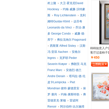
村上隆
大卫·霍克尼David
Hockney
约翰·威廉·沃特豪
斯
Roy Lichtenstein
克利
姆特Gustav Klimt
达芬奇
Leonardo da Vinci
乔治·康
多 George Condo
威廉·德·
库宁
弗拉戈纳尔 Fragonard
西斯莱 Alfred Sisley
汉斯·
柿柿如意入户
冯·亚琛 Aachen
安格尔
客厅过道柿子
￥450
Ingres
克罗耶 Peder
Severin Krøyer
弗朗茨·马克
Franz Marc
安德烈·德兰
Andre Derain
塔玛拉·德·伦
皮卡Lempicka
Piet
Mondrian 彼特·蒙德里安
保
罗·塞尚
约翰·康斯特勃
弗
雷德里克·莱顿
雷诺阿
Renoir
阿尔伯特·比尔施塔