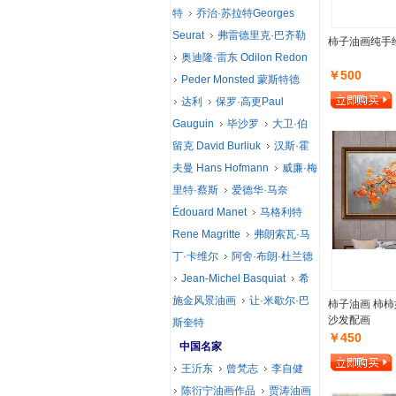
特
乔治·苏拉特Georges
Seurat
弗雷德里克·巴齐勒
柿子油画纯手
奥迪隆·雷东 Odilon Redon
￥500
Peder Monsted 蒙斯特德
达利
保罗·高更Paul
Gauguin
毕沙罗
大卫·伯
留克 David Burliuk
汉斯·霍
夫曼 Hans Hofmann
威廉·梅
里特·蔡斯
爱德华·马奈
Édouard Manet
马格利特
Rene Magritte
弗朗索瓦·马
丁·卡维尔
阿舍·布朗·杜兰德
Jean-Michel Basquiat
希
施金风景油画
让·米歇尔·巴
柿子油画 柿柿
沙发配画
斯奎特
￥450
中国名家
王沂东
曾梵志
李自健
陈衍宁油画作品
贾涛油画