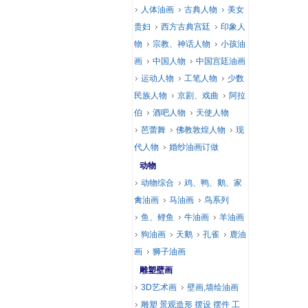
人体油画
古典人物
美女
贵妇
西方古典宫廷
印象人
物
宗教、神话人物
小孩油
画
中国人物
中国宫廷油画
运动人物
工笔人物
少数
民族人物
京剧、戏曲
阿拉
伯
酒吧人物
天使人物
芭蕾舞
佛教敦煌人物
现
代人物
婚纱油画订做
动物
动物综合
鸡、鸭、鹅、家
禽油画
马油画
鸟系列
鱼、鲤鱼
牛油画
羊油画
狗油画
天鹅
孔雀
鹿油
画
狮子油画
雕塑壁画
3D艺术画
壁画,墙绘油画
雕塑 景观造形 摆设 摆件 工