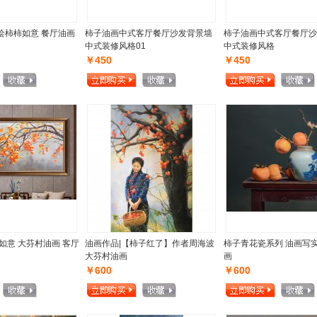
绘柿柿如意 餐厅油画
柿子油画中式客厅餐厅沙发背景墙
柿子油画中式客厅餐厅沙
中式装修风格01
中式装修风格
￥450
￥450
如意 大芬村油画 客厅
油画作品|【柿子红了】作者周海波
柿子青花瓷系列 油画写实
大芬村油画
画
￥600
￥600