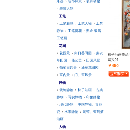
乐器
装饰风景
装饰动物
装饰人物
工笔
工笔花鸟
工笔人物
工笔
静物
工笔荷花
贴金 银箔
工笔画
花园
花园景
向日葵田园
薰衣
柿子油画作品 
写实01
草田园
蒲公英
田园风景
￥450
葡萄田园景
油菜花田园
室内景
门、窗风景
静物
装饰静物
柿子油画
古典
静物
写实静物
印象静物
现代静物
中国静物、青花
瓷
水果静物
葡萄、葡萄酒
油画
人物