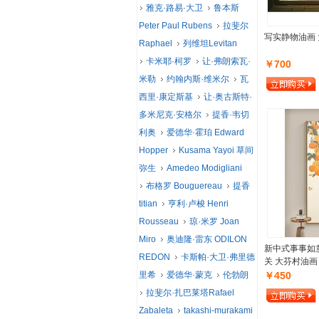
雅克·路易·大卫
鲁本斯
Peter Paul Rubens
拉斐尔
写实静物油画 
Raphael
列维坦Levitan
卡米耶·柯罗
让·弗朗索瓦·
￥700
米勒
约翰内斯·维米尔
瓦
西里·康定斯基
让·奥古斯特·
多米尼克·安格尔
提香·韦切
利奥
爱德华·霍珀 Edward
Hopper
Kusama Yayoi 草间
弥生
Amedeo Modigliani
布格罗 Bouguereau
提香
titian
亨利·卢梭 Henri
Rousseau
琼·米罗 Joan
Miro
奥迪隆·雷东 ODILON
新中式事事如
REDON
卡斯帕·大卫·弗里德
关 大芬村油画
里希
爱德华·蒙克
伦勃朗
￥450
拉斐尔·扎巴莱塔Rafael
Zabaleta
takashi-murakami