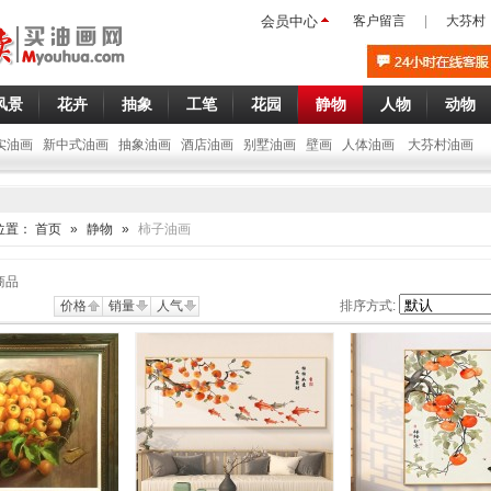
会员中心
客户留言
|
大芬村
风景
花卉
抽象
工笔
花园
静物
人物
动物
实油画
新中式油画
抽象油画
酒店油画
别墅油画
壁画
人体油画
大芬村油画
位置：
首页
»
静物
»
柿子油画
商品
价格
销量
人气
排序方式: