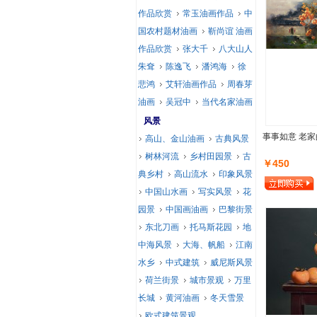
作品欣赏
常玉油画作品
中
国农村题材油画
靳尚谊 油画
作品欣赏
张大千
八大山人
朱耷
陈逸飞
潘鸿海
徐
悲鸿
艾轩油画作品
周春芽
油画
吴冠中
当代名家油画
风景
事事如意 老家
高山、金山油画
古典风景
树林河流
乡村田园景
古
￥450
典乡村
高山流水
印象风景
中国山水画
写实风景
花
园景
中国画油画
巴黎街景
东北刀画
托马斯花园
地
中海风景
大海、帆船
江南
水乡
中式建筑
威尼斯风景
荷兰街景
城市景观
万里
长城
黄河油画
冬天雪景
欧式建筑景观