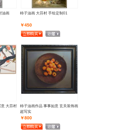
村油画
柿子油画 大芬村 手绘定制01
￥450
写意 大芬村
柿子油画作品 事事如意 玄关装饰画
超写实
￥800