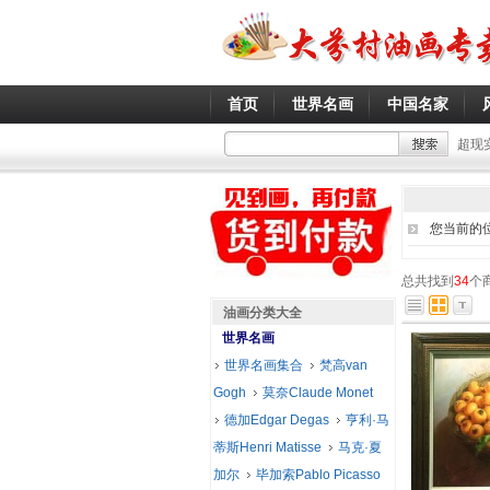
首页
世界名画
中国名家
超现
您当前的
总共找到
34
个
油画分类大全
世界名画
世界名画集合
梵高van
Gogh
莫奈Claude Monet
德加Edgar Degas
亨利·马
蒂斯Henri Matisse
马克·夏
加尔
毕加索Pablo Picasso