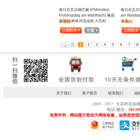
春日在瓦尔德巴赫 (P.Mönsted,
春日在瓦尔德巴赫
Frühlingstag am Waldbach) 佩德·
am Wald
蒙斯特 树林河流油画 大芬村
油画
￥500
￥500
1
2
3
4
5
6
7
8
关于我们
客户留言
联系我们
油
2009 - 2017 大芬村买油
电话/微信：
18129
免责申明：网站图片部份为网络收集，如果您发现