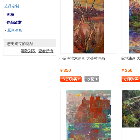
艺品定制
画框
作品欣赏
原创油画
您浏览过的商品
清除列表
|
查看所有
小沼泽灌木油画 大芬村油画
沼地油画 
￥350
￥350