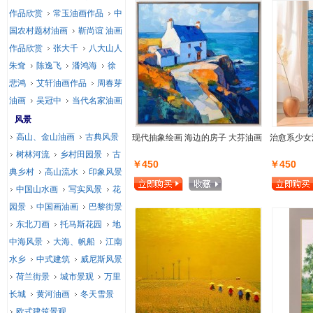
作品欣赏
常玉油画作品
中
国农村题材油画
靳尚谊 油画
作品欣赏
张大千
八大山人
朱耷
陈逸飞
潘鸿海
徐
悲鸿
艾轩油画作品
周春芽
油画
吴冠中
当代名家油画
风景
高山、金山油画
古典风景
现代抽象绘画 海边的房子 大芬油画
治愈系少女
树林河流
乡村田园景
古
￥450
￥450
典乡村
高山流水
印象风景
中国山水画
写实风景
花
园景
中国画油画
巴黎街景
东北刀画
托马斯花园
地
中海风景
大海、帆船
江南
水乡
中式建筑
威尼斯风景
荷兰街景
城市景观
万里
长城
黄河油画
冬天雪景
欧式建筑景观