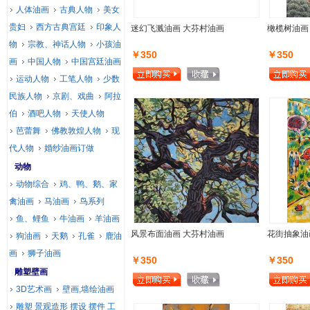
人体油画
古典人物
美女
贵妇
西方古典宫廷
印象人
迷幻飞溅油画 大芬村油画
橄榄树油画
物
宗教、神话人物
小孩油
￥350
￥350
画
中国人物
中国宫廷油画
运动人物
工笔人物
少数
民族人物
京剧、戏曲
阿拉
伯
酒吧人物
天使人物
芭蕾舞
佛教敦煌人物
现
代人物
婚纱油画订做
动物
动物综合
鸡、鸭、鹅、家
禽油画
马油画
鸟系列
鱼、鲤鱼
牛油画
羊油画
风景布面油画 大芬村油画
花街抽象油
狗油画
天鹅
孔雀
鹿油
画
狮子油画
￥350
￥350
雕塑壁画
3D艺术画
壁画,墙绘油画
雕塑 景观造形 摆设 摆件 工