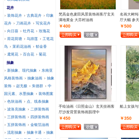
花卉
梵高金色麦田风景装饰画客厅玄关
名画大树纯
装饰花卉
古典花卉
印象
满地黄金 大芬村油画
厅大幅 参
花卉
刀画花卉
写实花卉
￥400
￥500
向日葵
牡丹花
玫瑰花
荷花荷塘
马蹄莲
工笔花
鸟
茉莉花油画
郁金香
鸢尾花
百合花
菊花
抽象
新抽象、现代抽象
东南亚
风格装饰画
抽象油画
抽象
装饰
赵无极
朱德群
中
国元素、水墨抽象
装饰图案
色块油画
点、线条抽象
手绘油画《日照金山》玄关挂画客
船上女孩与
波洛克抽象
二拼装饰画
厅沙发背景装饰画肌理中
三拼装饰画
四拼装饰画
￥450
￥350
五拼装饰画
金银箔油画
流彩抽象
抽象卡通
抽象