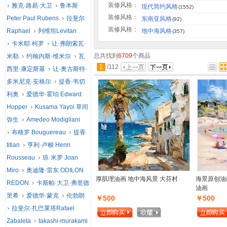
装修风格：
雅克·路易·大卫
鲁本斯
现代简约风格
(1552)
装修风格：
Peter Paul Rubens
拉斐尔
东南亚风格
(92)
装修风格：
Raphael
列维坦Levitan
地中海风格
(357)
卡米耶·柯罗
让·弗朗索瓦·
总共找到
6709
个商品
米勒
约翰内斯·维米尔
瓦
1
/
112
西里·康定斯基
让·奥古斯特·
多米尼克·安格尔
提香·韦切
利奥
爱德华·霍珀 Edward
Hopper
Kusama Yayoi 草间
弥生
Amedeo Modigliani
布格罗 Bouguereau
提香
titian
亨利·卢梭 Henri
Rousseau
琼·米罗 Joan
Miro
奥迪隆·雷东 ODILON
厚肌理油画 地中海风景 大芬村
海景原创油
REDON
卡斯帕·大卫·弗里德
油画
里希
爱德华·蒙克
伦勃朗
￥500
￥500
拉斐尔·扎巴莱塔Rafael
Zabaleta
takashi-murakami