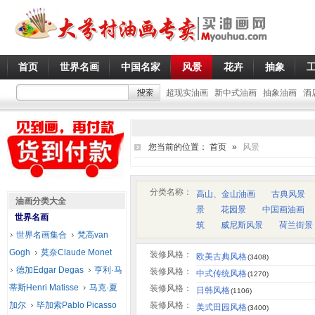
首页
世界名画
中国名家
风景
花卉
抽象
超现实油画
新中式油画
抽象油画
酒
您当前的位置：
首页
»
风景
分类名称：
高山、金山油画
古典风景
油画分类大全
景
花园景
中国画油画
世界名画
筑
威尼斯风景
荷兰街景
世界名画集合
梵高van
Gogh
莫奈Claude Monet
装修风格：
欧美古典风格
(3408)
德加Edgar Degas
亨利·马
装修风格：
中式传统风格
(1270)
蒂斯Henri Matisse
马克·夏
装修风格：
日韩风格
(1106)
加尔
毕加索Pablo Picasso
装修风格：
美式田园风格
(3400)