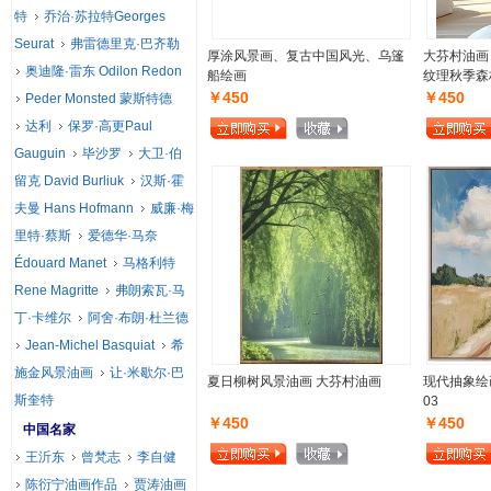
特
乔治·苏拉特Georges
Seurat
弗雷德里克·巴齐勒
厚涂风景画、复古中国风光、乌篷
大芬村油画
奥迪隆·雷东 Odilon Redon
船绘画
纹理秋季森
￥450
￥450
Peder Monsted 蒙斯特德
达利
保罗·高更Paul
Gauguin
毕沙罗
大卫·伯
留克 David Burliuk
汉斯·霍
夫曼 Hans Hofmann
威廉·梅
里特·蔡斯
爱德华·马奈
Édouard Manet
马格利特
Rene Magritte
弗朗索瓦·马
丁·卡维尔
阿舍·布朗·杜兰德
Jean-Michel Basquiat
希
施金风景油画
让·米歇尔·巴
夏日柳树风景油画 大芬村油画
现代抽象绘
斯奎特
03
￥450
￥450
中国名家
王沂东
曾梵志
李自健
陈衍宁油画作品
贾涛油画