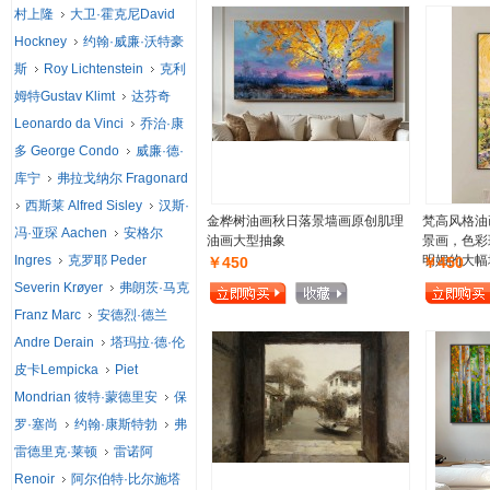
村上隆
大卫·霍克尼David
Hockney
约翰·威廉·沃特豪
斯
Roy Lichtenstein
克利
姆特Gustav Klimt
达芬奇
Leonardo da Vinci
乔治·康
多 George Condo
威廉·德·
库宁
弗拉戈纳尔 Fragonard
西斯莱 Alfred Sisley
汉斯·
金桦树油画秋日落景墙画原创肌理
梵高风格油
冯·亚琛 Aachen
安格尔
油画大型抽象
景画，色彩
Ingres
克罗耶 Peder
明媚的大幅
￥450
￥450
Severin Krøyer
弗朗茨·马克
Franz Marc
安德烈·德兰
Andre Derain
塔玛拉·德·伦
皮卡Lempicka
Piet
Mondrian 彼特·蒙德里安
保
罗·塞尚
约翰·康斯特勃
弗
雷德里克·莱顿
雷诺阿
Renoir
阿尔伯特·比尔施塔