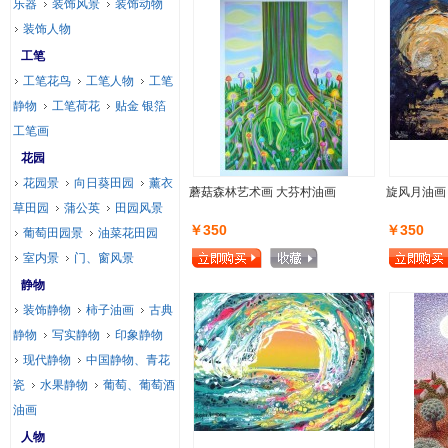
乐器
装饰风景
装饰动物
装饰人物
工笔
工笔花鸟
工笔人物
工笔
静物
工笔荷花
贴金 银箔
工笔画
花园
花园景
向日葵田园
薰衣
蘑菇森林艺术画 大芬村油画
旋风月油画
草田园
蒲公英
田园风景
￥350
￥350
葡萄田园景
油菜花田园
室内景
门、窗风景
静物
装饰静物
柿子油画
古典
静物
写实静物
印象静物
现代静物
中国静物、青花
瓷
水果静物
葡萄、葡萄酒
油画
人物