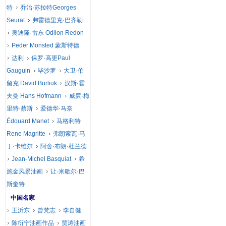
特
乔治·苏拉特Georges
Seurat
弗雷德里克·巴齐勒
奥迪隆·雷东 Odilon Redon
Peder Monsted 蒙斯特德
达利
保罗·高更Paul
Gauguin
毕沙罗
大卫·伯
留克 David Burliuk
汉斯·霍
夫曼 Hans Hofmann
威廉·梅
里特·蔡斯
爱德华·马奈
Édouard Manet
马格利特
Rene Magritte
弗朗索瓦·马
丁·卡维尔
阿舍·布朗·杜兰德
Jean-Michel Basquiat
希
施金风景油画
让·米歇尔·巴
斯奎特
中国名家
王沂东
曾梵志
李自健
陈衍宁油画作品
贾涛油画