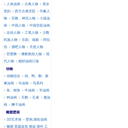
人体油画
古典人物
美女
贵妇
西方古典宫廷
印象人
物
宗教、神话人物
小孩油
画
中国人物
中国宫廷油画
运动人物
工笔人物
少数
民族人物
京剧、戏曲
阿拉
伯
酒吧人物
天使人物
芭蕾舞
佛教敦煌人物
现
代人物
婚纱油画订做
动物
动物综合
鸡、鸭、鹅、家
禽油画
马油画
鸟系列
鱼、鲤鱼
牛油画
羊油画
狗油画
天鹅
孔雀
鹿油
画
狮子油画
雕塑壁画
3D艺术画
壁画,墙绘油画
雕塑 景观造形 摆设 摆件 工