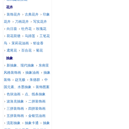
花卉
装饰花卉
古典花卉
印象
花卉
刀画花卉
写实花卉
向日葵
牡丹花
玫瑰花
荷花荷塘
马蹄莲
工笔花
鸟
茉莉花油画
郁金香
鸢尾花
百合花
菊花
抽象
新抽象、现代抽象
东南亚
风格装饰画
抽象油画
抽象
装饰
赵无极
朱德群
中
国元素、水墨抽象
装饰图案
色块油画
点、线条抽象
波洛克抽象
二拼装饰画
三拼装饰画
四拼装饰画
五拼装饰画
金银箔油画
流彩抽象
抽象卡通
抽象