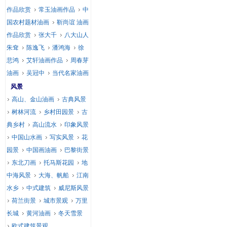
作品欣赏
常玉油画作品
中
国农村题材油画
靳尚谊 油画
作品欣赏
张大千
八大山人
朱耷
陈逸飞
潘鸿海
徐
悲鸿
艾轩油画作品
周春芽
油画
吴冠中
当代名家油画
风景
高山、金山油画
古典风景
树林河流
乡村田园景
古
典乡村
高山流水
印象风景
中国山水画
写实风景
花
园景
中国画油画
巴黎街景
东北刀画
托马斯花园
地
中海风景
大海、帆船
江南
水乡
中式建筑
威尼斯风景
荷兰街景
城市景观
万里
长城
黄河油画
冬天雪景
欧式建筑景观