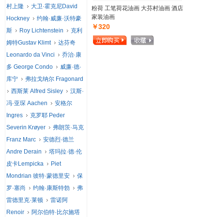
村上隆
大卫·霍克尼David
粉荷 工笔荷花油画 大芬村油画 酒店
家装油画
Hockney
约翰·威廉·沃特豪
￥320
斯
Roy Lichtenstein
克利
姆特Gustav Klimt
达芬奇
Leonardo da Vinci
乔治·康
多 George Condo
威廉·德·
库宁
弗拉戈纳尔 Fragonard
西斯莱 Alfred Sisley
汉斯·
冯·亚琛 Aachen
安格尔
Ingres
克罗耶 Peder
Severin Krøyer
弗朗茨·马克
Franz Marc
安德烈·德兰
Andre Derain
塔玛拉·德·伦
皮卡Lempicka
Piet
Mondrian 彼特·蒙德里安
保
罗·塞尚
约翰·康斯特勃
弗
雷德里克·莱顿
雷诺阿
Renoir
阿尔伯特·比尔施塔