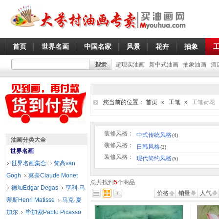
首页
世界名画
中国名家
风景
花卉
抽象
超现实油画
新中式油画
抽象油画
酒
您当前的位置：
首页
»
工笔
»
工笔荷花
装修风格：
中式传统风格
(4)
油画分类大全
装修风格：
日韩风格
(1)
世界名画
装修风格：
现代简约风格
(5)
世界名画集合
梵高van
Gogh
莫奈Claude Monet
总共找到
5
个商品
德加Edgar Degas
亨利·马
价格
销量
人气
蒂斯Henri Matisse
马克·夏
加尔
毕加索Pablo Picasso