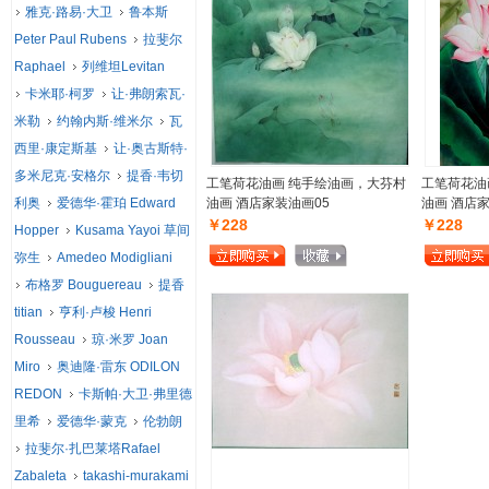
雅克·路易·大卫
鲁本斯
Peter Paul Rubens
拉斐尔
Raphael
列维坦Levitan
卡米耶·柯罗
让·弗朗索瓦·
米勒
约翰内斯·维米尔
瓦
西里·康定斯基
让·奥古斯特·
多米尼克·安格尔
提香·韦切
工笔荷花油画 纯手绘油画，大芬村
工笔荷花油
利奥
爱德华·霍珀 Edward
油画 酒店家装油画05
油画 酒店家
￥228
￥228
Hopper
Kusama Yayoi 草间
弥生
Amedeo Modigliani
布格罗 Bouguereau
提香
titian
亨利·卢梭 Henri
Rousseau
琼·米罗 Joan
Miro
奥迪隆·雷东 ODILON
REDON
卡斯帕·大卫·弗里德
里希
爱德华·蒙克
伦勃朗
拉斐尔·扎巴莱塔Rafael
Zabaleta
takashi-murakami