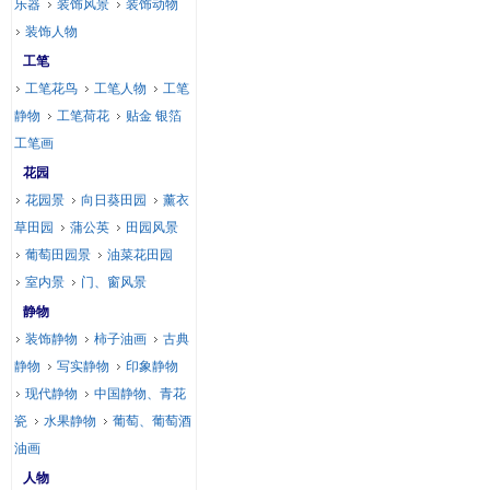
乐器
装饰风景
装饰动物
装饰人物
工笔
工笔花鸟
工笔人物
工笔
静物
工笔荷花
贴金 银箔
工笔画
花园
花园景
向日葵田园
薰衣
草田园
蒲公英
田园风景
葡萄田园景
油菜花田园
室内景
门、窗风景
静物
装饰静物
柿子油画
古典
静物
写实静物
印象静物
现代静物
中国静物、青花
瓷
水果静物
葡萄、葡萄酒
油画
人物