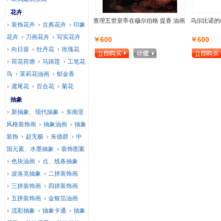
花卉
查理五世皇帝在穆尔伯格 提香 油画
乌尔比诺的
装饰花卉
古典花卉
印象
花卉
刀画花卉
写实花卉
￥600
￥600
向日葵
牡丹花
玫瑰花
荷花荷塘
马蹄莲
工笔花
鸟
茉莉花油画
郁金香
鸢尾花
百合花
菊花
抽象
新抽象、现代抽象
东南亚
风格装饰画
抽象油画
抽象
装饰
赵无极
朱德群
中
国元素、水墨抽象
装饰图案
色块油画
点、线条抽象
波洛克抽象
二拼装饰画
三拼装饰画
四拼装饰画
五拼装饰画
金银箔油画
流彩抽象
抽象卡通
抽象