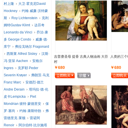
村上隆
大卫·霍克尼David
Hockney
约翰·威廉·沃特豪
斯
Roy Lichtenstein
克利
姆特Gustav Klimt
达芬奇
Leonardo da Vinci
乔治·康
多 George Condo
威廉·德·
库宁
弗拉戈纳尔 Fragonard
西斯莱 Alfred Sisley
汉斯·
吉普赛圣母 提香 古典人物油画 大芬
人类的三个
冯·亚琛 Aachen
安格尔
村
￥680
￥680
Ingres
克罗耶 Peder
Severin Krøyer
弗朗茨·马克
Franz Marc
安德烈·德兰
Andre Derain
塔玛拉·德·伦
皮卡Lempicka
Piet
Mondrian 彼特·蒙德里安
保
罗·塞尚
约翰·康斯特勃
弗
雷德里克·莱顿
雷诺阿
Renoir
阿尔伯特·比尔施塔