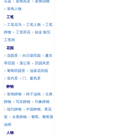
乐器
装饰风景
装饰动物
装饰人物
工笔
工笔花鸟
工笔人物
工笔
静物
工笔荷花
贴金 银箔
工笔画
花园
花园景
向日葵田园
薰衣
草田园
蒲公英
田园风景
葡萄田园景
油菜花田园
室内景
门、窗风景
静物
装饰静物
柿子油画
古典
静物
写实静物
印象静物
现代静物
中国静物、青花
瓷
水果静物
葡萄、葡萄酒
油画
人物