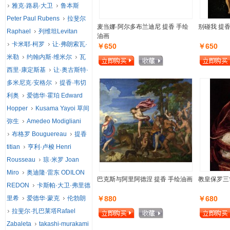
雅克·路易·大卫
鲁本斯
Peter Paul Rubens
拉斐尔
麦当娜·阿尔多布兰迪尼 提香 手绘
别碰我 提
Raphael
列维坦Levitan
油画
卡米耶·柯罗
让·弗朗索瓦·
￥650
￥650
米勒
约翰内斯·维米尔
瓦
西里·康定斯基
让·奥古斯特·
多米尼克·安格尔
提香·韦切
利奥
爱德华·霍珀 Edward
Hopper
Kusama Yayoi 草间
弥生
Amedeo Modigliani
布格罗 Bouguereau
提香
titian
亨利·卢梭 Henri
Rousseau
琼·米罗 Joan
Miro
奥迪隆·雷东 ODILON
巴克斯与阿里阿德涅 提香 手绘油画
教皇保罗三
REDON
卡斯帕·大卫·弗里德
里希
爱德华·蒙克
伦勃朗
￥880
￥680
拉斐尔·扎巴莱塔Rafael
Zabaleta
takashi-murakami