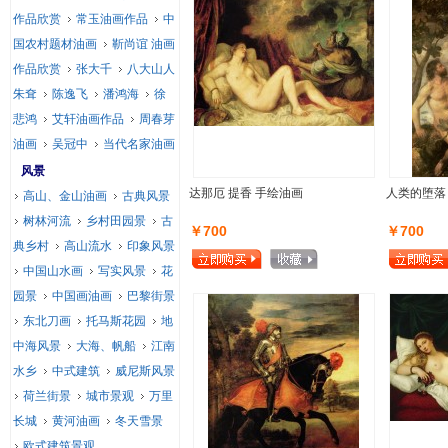
作品欣赏
常玉油画作品
中
国农村题材油画
靳尚谊 油画
作品欣赏
张大千
八大山人
朱耷
陈逸飞
潘鸿海
徐
悲鸿
艾轩油画作品
周春芽
油画
吴冠中
当代名家油画
风景
达那厄 提香 手绘油画
人类的堕落
高山、金山油画
古典风景
树林河流
乡村田园景
古
￥700
￥700
典乡村
高山流水
印象风景
中国山水画
写实风景
花
园景
中国画油画
巴黎街景
东北刀画
托马斯花园
地
中海风景
大海、帆船
江南
水乡
中式建筑
威尼斯风景
荷兰街景
城市景观
万里
长城
黄河油画
冬天雪景
欧式建筑景观