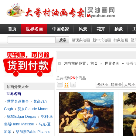
首页
世界名画
中国名家
风景
花卉
抽象
超现实油画
新中式油画
抽象油画
酒
您当前的位置：
首页
»
世界名画
»
提香 ti
总共找到
26
个商品
价格
销量
人气
油画分类大全
世界名画
世界名画集合
梵高van
Gogh
莫奈Claude Monet
德加Edgar Degas
亨利·马
蒂斯Henri Matisse
马克·夏
加尔
毕加索Pablo Picasso