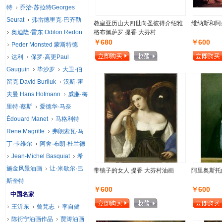
特
乔治·苏拉特Georges
Seurat
弗雷德里克·巴齐勒
教皇亚历山大四世向圣彼得介绍雅
维纳斯和阿
奥迪隆·雷东 Odilon Redon
格布佩萨罗 提香 大芬村
￥680
￥600
Peder Monsted 蒙斯特德
达利
保罗·高更Paul
Gauguin
毕沙罗
大卫·伯
留克 David Burliuk
汉斯·霍
夫曼 Hans Hofmann
威廉·梅
里特·蔡斯
爱德华·马奈
Édouard Manet
马格利特
Rene Magritte
弗朗索瓦·马
丁·卡维尔
阿舍·布朗·杜兰德
Jean-Michel Basquiat
希
施金风景油画
让·米歇尔·巴
带镜子的女人 提香 大芬村油画
阿里奥斯托
斯奎特
￥600
￥600
中国名家
王沂东
曾梵志
李自健
陈衍宁油画作品
贾涛油画