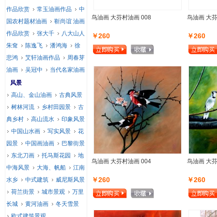
作品欣赏
常玉油画作品
中
鸟油画 大芬村油画 008
鸟油画 大芬
国农村题材油画
靳尚谊 油画
作品欣赏
张大千
八大山人
￥260
￥260
朱耷
陈逸飞
潘鸿海
徐
悲鸿
艾轩油画作品
周春芽
油画
吴冠中
当代名家油画
风景
高山、金山油画
古典风景
树林河流
乡村田园景
古
典乡村
高山流水
印象风景
中国山水画
写实风景
花
园景
中国画油画
巴黎街景
东北刀画
托马斯花园
地
鸟油画 大芬村油画 004
鸟油画 大芬
中海风景
大海、帆船
江南
￥260
￥260
水乡
中式建筑
威尼斯风景
荷兰街景
城市景观
万里
长城
黄河油画
冬天雪景
欧式建筑景观