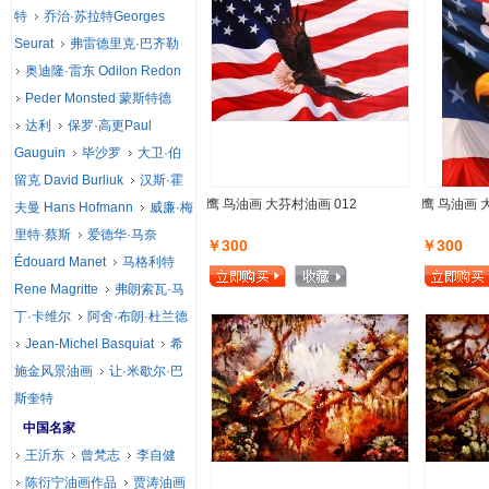
特
乔治·苏拉特Georges
Seurat
弗雷德里克·巴齐勒
奥迪隆·雷东 Odilon Redon
Peder Monsted 蒙斯特德
达利
保罗·高更Paul
Gauguin
毕沙罗
大卫·伯
留克 David Burliuk
汉斯·霍
鹰 鸟油画 大芬村油画 012
鹰 鸟油画 
夫曼 Hans Hofmann
威廉·梅
里特·蔡斯
爱德华·马奈
￥300
￥300
Édouard Manet
马格利特
Rene Magritte
弗朗索瓦·马
丁·卡维尔
阿舍·布朗·杜兰德
Jean-Michel Basquiat
希
施金风景油画
让·米歇尔·巴
斯奎特
中国名家
王沂东
曾梵志
李自健
陈衍宁油画作品
贾涛油画