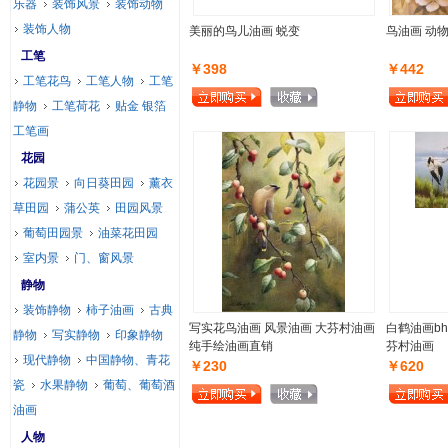
乐器
装饰风景
装饰动物
装饰人物
美丽的鸟儿油画 蜕变
鸟油画 动
工笔
￥398
￥442
工笔花鸟
工笔人物
工笔
静物
工笔荷花
贴金 银箔
工笔画
花园
花园景
向日葵田园
薰衣
草田园
蒲公英
田园风景
葡萄田园景
油菜花田园
室内景
门、窗风景
静物
装饰静物
柿子油画
古典
写实花鸟油画 风景油画 大芬村油画
白鹤油画bh
静物
写实静物
印象静物
纯手绘油画直销
芬村油画
现代静物
中国静物、青花
￥230
￥620
瓷
水果静物
葡萄、葡萄酒
油画
人物