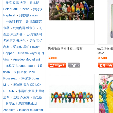
雅克·路易·大卫
鲁本斯
Peter Paul Rubens
拉斐尔
Raphael
列维坦Levitan
卡米耶·柯罗
让·弗朗索瓦·
米勒
约翰内斯·维米尔
瓦
西里·康定斯基
让·奥古斯特·
多米尼克·安格尔
提香·韦切
利奥
爱德华·霍珀 Edward
鹦鹉油画 动物油画 大芬村
生态坏保 
画02
Hopper
Kusama Yayoi 草间
￥800
￥500
弥生
Amedeo Modigliani
布格罗 Bouguereau
提香
titian
亨利·卢梭 Henri
Rousseau
琼·米罗 Joan
Miro
奥迪隆·雷东 ODILON
REDON
卡斯帕·大卫·弗里德
里希
爱德华·蒙克
伦勃朗
拉斐尔·扎巴莱塔Rafael
Zabaleta
takashi-murakami