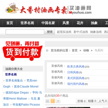
首页
世界名画
中国名家
风景
花卉
抽象
超现实油画
新中式油画
抽象油画
酒
您当前的位置：
首页
»
动物
»
鸟系列
装修风格：
欧美古典风格
(23)
油画分类大全
装修风格：
日韩风格
(5)
世界名画
装修风格：
美式田园风格
(17)
世界名画集合
梵高van
装修风格：
现代简约风格
(6)
Gogh
莫奈Claude Monet
德加Edgar Degas
亨利·马
总共找到
35
个商品
蒂斯Henri Matisse
马克·夏
价格
销量
人气
加尔
毕加索Pablo Picasso