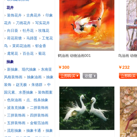
花卉
装饰花卉
古典花卉
印象
花卉
刀画花卉
写实花卉
向日葵
牡丹花
玫瑰花
荷花荷塘
马蹄莲
工笔花
鸟
茉莉花油画
郁金香
鸢尾花
百合花
菊花
鹤油画 动物油画001
鸟油画 动物
抽象
￥300
￥232
新抽象、现代抽象
东南亚
风格装饰画
抽象油画
抽象
装饰
赵无极
朱德群
中
国元素、水墨抽象
装饰图案
色块油画
点、线条抽象
波洛克抽象
二拼装饰画
三拼装饰画
四拼装饰画
五拼装饰画
金银箔油画
流彩抽象
抽象卡通
抽象