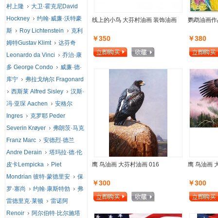
村上隆
大卫·霍克尼David
Hockney
约翰·威廉·沃特豪
线上的小鸟 大芬村油画 装饰油画
鹦鹉油画作
斯
Roy Lichtenstein
克利
￥350
￥380
姆特Gustav Klimt
达芬奇
Leonardo da Vinci
乔治·康
多 George Condo
威廉·德·
库宁
弗拉戈纳尔 Fragonard
西斯莱 Alfred Sisley
汉斯·
冯·亚琛 Aachen
安格尔
Ingres
克罗耶 Peder
Severin Krøyer
弗朗茨·马克
Franz Marc
安德烈·德兰
Andre Derain
塔玛拉·德·伦
皮卡Lempicka
Piet
鹰 鸟油画 大芬村油画 016
鹰 鸟油画 
Mondrian 彼特·蒙德里安
保
￥300
￥300
罗·塞尚
约翰·康斯特勃
弗
雷德里克·莱顿
雷诺阿
Renoir
阿尔伯特·比尔施塔