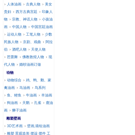
人体油画
古典人物
美女
贵妇
西方古典宫廷
印象人
物
宗教、神话人物
小孩油
画
中国人物
中国宫廷油画
运动人物
工笔人物
少数
民族人物
京剧、戏曲
阿拉
伯
酒吧人物
天使人物
芭蕾舞
佛教敦煌人物
现
代人物
婚纱油画订做
动物
动物综合
鸡、鸭、鹅、家
禽油画
马油画
鸟系列
鱼、鲤鱼
牛油画
羊油画
狗油画
天鹅
孔雀
鹿油
画
狮子油画
雕塑壁画
3D艺术画
壁画,墙绘油画
雕塑 景观造形 摆设 摆件 工