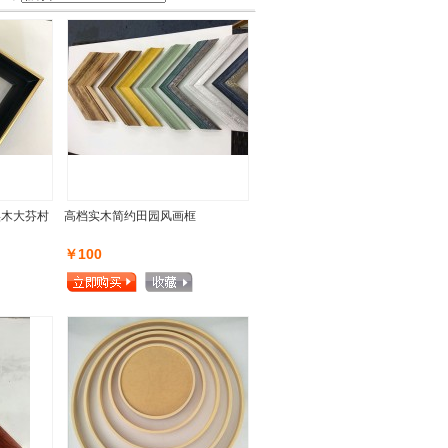
实木大芬村
高档实木简约田园风画框
￥100