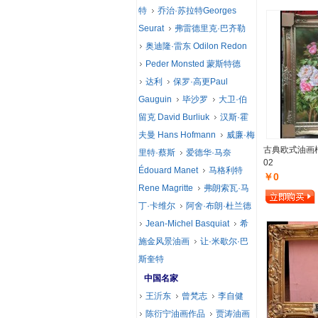
特
乔治·苏拉特Georges
Seurat
弗雷德里克·巴齐勒
奥迪隆·雷东 Odilon Redon
Peder Monsted 蒙斯特德
达利
保罗·高更Paul
Gauguin
毕沙罗
大卫·伯
留克 David Burliuk
汉斯·霍
夫曼 Hans Hofmann
威廉·梅
古典欧式油画框
里特·蔡斯
爱德华·马奈
02
Édouard Manet
马格利特
￥0
Rene Magritte
弗朗索瓦·马
丁·卡维尔
阿舍·布朗·杜兰德
Jean-Michel Basquiat
希
施金风景油画
让·米歇尔·巴
斯奎特
中国名家
王沂东
曾梵志
李自健
陈衍宁油画作品
贾涛油画