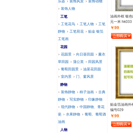
乐器
装饰风景
装饰动物
装饰人物
油画外框 银色
工笔
元一米 hk033
工笔花鸟
工笔人物
工笔
￥99
静物
工笔荷花
贴金 银箔
工笔画
花园
花园景
向日葵田园
薰衣
草田园
蒲公英
田园风景
葡萄田园景
油菜花田园
室内景
门、窗风景
静物
装饰静物
柿子油画
古典
静物
写实静物
印象静物
贴金箔油画外框
现代静物
中国静物、青花
编号029
瓷
水果静物
葡萄、葡萄酒
￥99
油画
人物