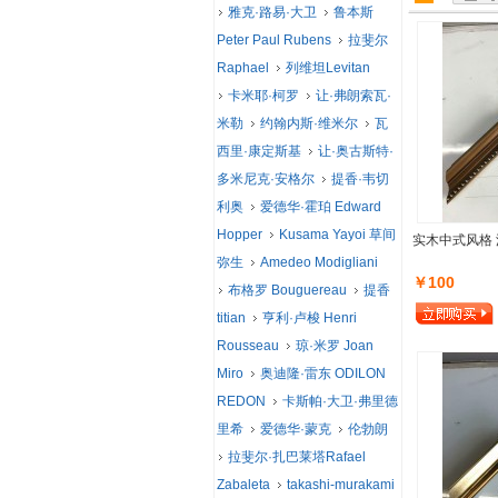
雅克·路易·大卫
鲁本斯
Peter Paul Rubens
拉斐尔
Raphael
列维坦Levitan
卡米耶·柯罗
让·弗朗索瓦·
米勒
约翰内斯·维米尔
瓦
西里·康定斯基
让·奥古斯特·
多米尼克·安格尔
提香·韦切
利奥
爱德华·霍珀 Edward
Hopper
Kusama Yayoi 草间
实木中式风格 
弥生
Amedeo Modigliani
￥100
布格罗 Bouguereau
提香
titian
亨利·卢梭 Henri
Rousseau
琼·米罗 Joan
Miro
奥迪隆·雷东 ODILON
REDON
卡斯帕·大卫·弗里德
里希
爱德华·蒙克
伦勃朗
拉斐尔·扎巴莱塔Rafael
Zabaleta
takashi-murakami