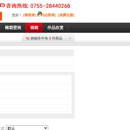
您好
！
[请登录]
[
QQ登录
]
[免费注册]
雕塑壁画
画框
作品欣赏
购物车中有
0
件商品
式: