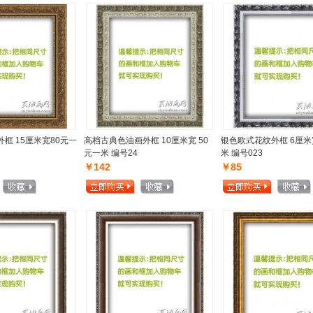
框 15厘米宽80元一
高档古典色油画外框 10厘米宽 50
银色欧式花纹外框 6厘米
元一米 编号24
米 编号023
￥142
￥85