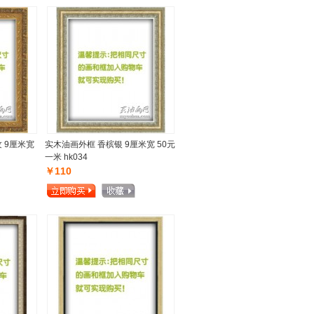
 9厘米宽
实木油画外框 香槟银 9厘米宽 50元
一米 hk034
￥110