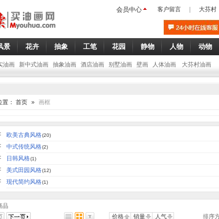
会员中心
客户留言
|
大芬村
风景
花卉
抽象
工笔
花园
静物
人物
动物
实油画
新中式油画
抽象油画
酒店油画
别墅油画
壁画
人体油画
大芬村油画
位置：
首页
»
画框
：
欧美古典风格
(20)
：
中式传统风格
(2)
：
日韩风格
(1)
：
美式田园风格
(12)
：
现代简约风格
(1)
商品
价格
销量
人气
排序方