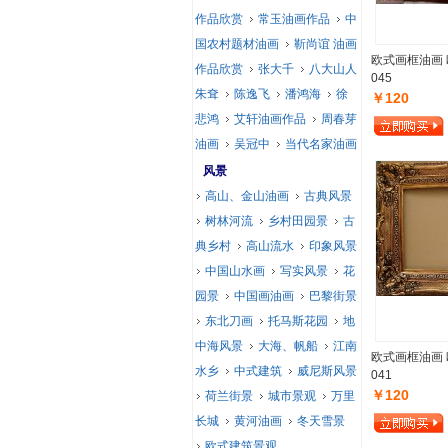
作品欣赏
常玉油画作品
中
国农村题材油画
靳尚谊 油画
欧式画框油画
作品欣赏
张大千
八大山人
045
朱耷
陈逸飞
潘鸿海
徐
￥120
悲鸿
艾轩油画作品
周春芽
油画
吴冠中
当代名家油画
风景
高山、金山油画
古典风景
树林河流
乡村田园景
古
典乡村
高山流水
印象风景
中国山水画
写实风景
花
园景
中国画油画
巴黎街景
东北刀画
托马斯花园
地
中海风景
大海、帆船
江南
欧式画框油画
水乡
中式建筑
威尼斯风景
041
￥120
荷兰街景
城市景观
万里
长城
黄河油画
冬天雪景
欧式建筑景观