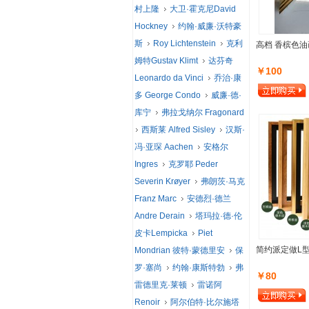
村上隆
大卫·霍克尼David
Hockney
约翰·威廉·沃特豪
斯
Roy Lichtenstein
克利
高档 香槟色油
姆特Gustav Klimt
达芬奇
￥100
Leonardo da Vinci
乔治·康
多 George Condo
威廉·德·
库宁
弗拉戈纳尔 Fragonard
西斯莱 Alfred Sisley
汉斯·
冯·亚琛 Aachen
安格尔
Ingres
克罗耶 Peder
Severin Krøyer
弗朗茨·马克
Franz Marc
安德烈·德兰
Andre Derain
塔玛拉·德·伦
皮卡Lempicka
Piet
简约派定做L
Mondrian 彼特·蒙德里安
保
罗·塞尚
约翰·康斯特勃
弗
￥80
雷德里克·莱顿
雷诺阿
Renoir
阿尔伯特·比尔施塔