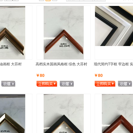
油画框 大芬村
高档实木国画风格框 综色 大芬村
现代简约T字框 窄边框 
￥80
￥80