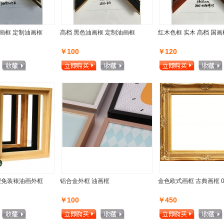
画框 定制油画框
高档 黑色油画框 定制油画框
红木色框 实木 高档 国画
￥100
￥120
型免装裱油画外框
铝合金外框 油画框
金色欧式画框 古典画框 0
￥100
￥450