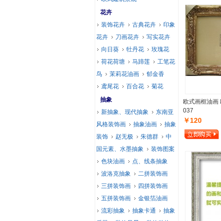
花卉
装饰花卉
古典花卉
印象
花卉
刀画花卉
写实花卉
向日葵
牡丹花
玫瑰花
荷花荷塘
马蹄莲
工笔花
鸟
茉莉花油画
郁金香
鸢尾花
百合花
菊花
抽象
欧式画框油画
037
新抽象、现代抽象
东南亚
￥120
风格装饰画
抽象油画
抽象
装饰
赵无极
朱德群
中
国元素、水墨抽象
装饰图案
色块油画
点、线条抽象
波洛克抽象
二拼装饰画
三拼装饰画
四拼装饰画
五拼装饰画
金银箔油画
流彩抽象
抽象卡通
抽象