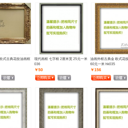
 欧式古典花纹油画框
现代画框 七字框 2厘米宽 25元一米
油画外框古典金 欧式花纹
036
60元一米 hk035
￥50
￥156