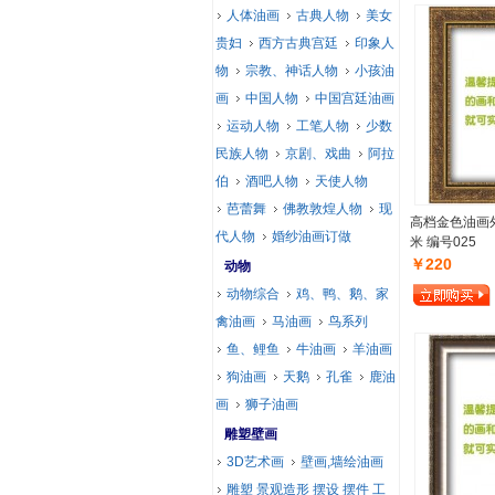
人体油画
古典人物
美女
贵妇
西方古典宫廷
印象人
物
宗教、神话人物
小孩油
画
中国人物
中国宫廷油画
运动人物
工笔人物
少数
民族人物
京剧、戏曲
阿拉
伯
酒吧人物
天使人物
芭蕾舞
佛教敦煌人物
现
高档金色油画外
代人物
婚纱油画订做
米 编号025
￥220
动物
动物综合
鸡、鸭、鹅、家
禽油画
马油画
鸟系列
鱼、鲤鱼
牛油画
羊油画
狗油画
天鹅
孔雀
鹿油
画
狮子油画
雕塑壁画
3D艺术画
壁画,墙绘油画
雕塑 景观造形 摆设 摆件 工