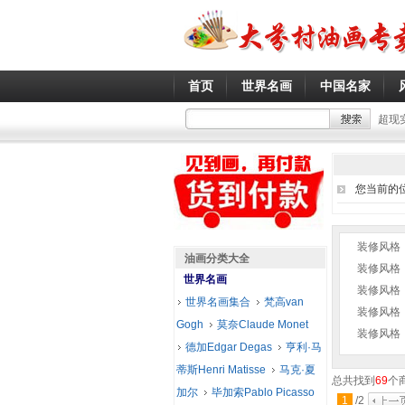
首页
世界名画
中国名家
超现
您当前的
装修风格
油画分类大全
装修风格
世界名画
装修风格
世界名画集合
梵高van
装修风格
Gogh
莫奈Claude Monet
装修风格
德加Edgar Degas
亨利·马
蒂斯Henri Matisse
马克·夏
总共找到
69
个
加尔
毕加索Pablo Picasso
1
/
2