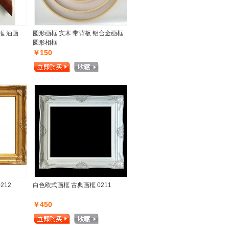
框 油画
圆形画框 实木 带背板 铝合金画框
圆形相框
￥150
212
白色欧式画框 古典画框 0211
￥450