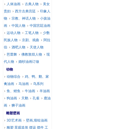
人体油画
古典人物
美女
贵妇
西方古典宫廷
印象人
物
宗教、神话人物
小孩油
画
中国人物
中国宫廷油画
运动人物
工笔人物
少数
民族人物
京剧、戏曲
阿拉
伯
酒吧人物
天使人物
芭蕾舞
佛教敦煌人物
现
代人物
婚纱油画订做
动物
动物综合
鸡、鸭、鹅、家
禽油画
马油画
鸟系列
鱼、鲤鱼
牛油画
羊油画
狗油画
天鹅
孔雀
鹿油
画
狮子油画
雕塑壁画
3D艺术画
壁画,墙绘油画
雕塑 景观造形 摆设 摆件 工