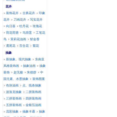
花卉
装饰花卉
古典花卉
印象
花卉
刀画花卉
写实花卉
向日葵
牡丹花
玫瑰花
荷花荷塘
马蹄莲
工笔花
鸟
茉莉花油画
郁金香
鸢尾花
百合花
菊花
抽象
新抽象、现代抽象
东南亚
风格装饰画
抽象油画
抽象
装饰
赵无极
朱德群
中
国元素、水墨抽象
装饰图案
色块油画
点、线条抽象
波洛克抽象
二拼装饰画
三拼装饰画
四拼装饰画
五拼装饰画
金银箔油画
流彩抽象
抽象卡通
抽象