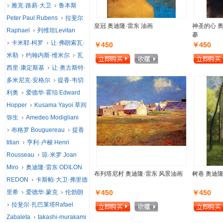
雅克·路易·大卫
鲁本斯
Peter Paul Rubens
拉斐尔
皇冠 奥迪隆·雷东 油画
神圣的心 奥
Raphael
列维坦Levitan
摹
卡米耶·柯罗
让·弗朗索瓦·
￥450
￥450
米勒
约翰内斯·维米尔
瓦
西里·康定斯基
让·奥古斯特·
多米尼克·安格尔
提香·韦切
利奥
爱德华·霍珀 Edward
Hopper
Kusama Yayoi 草间
弥生
Amedeo Modigliani
布格罗 Bouguereau
提香
titian
亨利·卢梭 Henri
Rousseau
琼·米罗 Joan
Miro
奥迪隆·雷东 ODILON
布列塔尼村 奥迪隆·雷东 风景油画
树巷 奥迪隆
REDON
卡斯帕·大卫·弗里德
里希
爱德华·蒙克
伦勃朗
￥450
￥450
拉斐尔·扎巴莱塔Rafael
Zabaleta
takashi-murakami