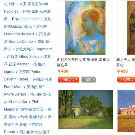
村上隆
大卫·霍克尼David
Hockney
约翰·威廉·沃特豪
斯
Roy Lichtenstein
克利
姆特Gustav Klimt
达芬奇
Leonardo da Vinci
乔治·康
多 George Condo
威廉·德·
库宁
弗拉戈纳尔 Fragonard
西斯莱 Alfred Sisley
汉斯·
面朝左的年轻女孩 奥迪隆·雷东 油
花之夫人 奥
冯·亚琛 Aachen
安格尔
画临摹
芬村
￥450
￥450
Ingres
克罗耶 Peder
Severin Krøyer
弗朗茨·马克
Franz Marc
安德烈·德兰
Andre Derain
塔玛拉·德·伦
皮卡Lempicka
Piet
Mondrian 彼特·蒙德里安
保
罗·塞尚
约翰·康斯特勃
弗
雷德里克·莱顿
雷诺阿
Renoir
阿尔伯特·比尔施塔