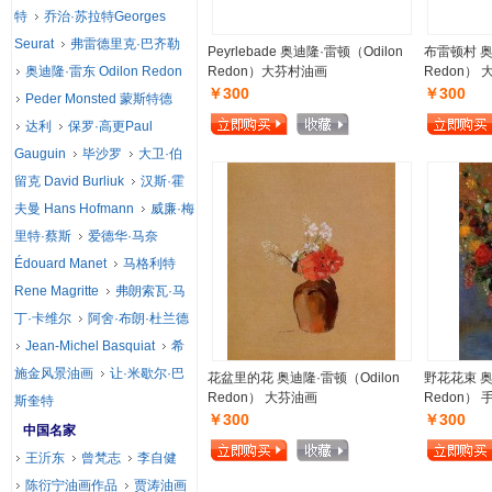
特
乔治·苏拉特Georges
Seurat
弗雷德里克·巴齐勒
Peyrlebade 奥迪隆·雷顿（Odilon
布雷顿村 奥
奥迪隆·雷东 Odilon Redon
Redon）大芬村油画
Redon）
￥300
￥300
Peder Monsted 蒙斯特德
达利
保罗·高更Paul
Gauguin
毕沙罗
大卫·伯
留克 David Burliuk
汉斯·霍
夫曼 Hans Hofmann
威廉·梅
里特·蔡斯
爱德华·马奈
Édouard Manet
马格利特
Rene Magritte
弗朗索瓦·马
丁·卡维尔
阿舍·布朗·杜兰德
Jean-Michel Basquiat
希
施金风景油画
让·米歇尔·巴
花盆里的花 奥迪隆·雷顿（Odilon
野花花束 奥
Redon） 大芬油画
Redon）
斯奎特
￥300
￥300
中国名家
王沂东
曾梵志
李自健
陈衍宁油画作品
贾涛油画