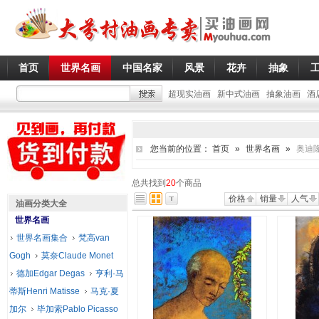
首页
世界名画
中国名家
风景
花卉
抽象
超现实油画
新中式油画
抽象油画
酒
您当前的位置：
首页
»
世界名画
»
奥迪隆
总共找到
20
个商品
价格
销量
人气
油画分类大全
世界名画
世界名画集合
梵高van
Gogh
莫奈Claude Monet
德加Edgar Degas
亨利·马
蒂斯Henri Matisse
马克·夏
加尔
毕加索Pablo Picasso