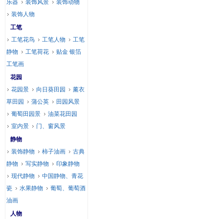
乐器
装饰风景
装饰动物
装饰人物
工笔
工笔花鸟
工笔人物
工笔
静物
工笔荷花
贴金 银箔
工笔画
花园
花园景
向日葵田园
薰衣
草田园
蒲公英
田园风景
葡萄田园景
油菜花田园
室内景
门、窗风景
静物
装饰静物
柿子油画
古典
静物
写实静物
印象静物
现代静物
中国静物、青花
瓷
水果静物
葡萄、葡萄酒
油画
人物