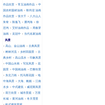
作品欣赏
常玉油画作品
中
国农村题材油画
靳尚谊 油画
作品欣赏
张大千
八大山人
朱耷
陈逸飞
潘鸿海
徐
悲鸿
艾轩油画作品
周春芽
油画
吴冠中
当代名家油画
风景
高山、金山油画
古典风景
树林河流
乡村田园景
古
典乡村
高山流水
印象风景
中国山水画
写实风景
花
园景
中国画油画
巴黎街景
东北刀画
托马斯花园
地
中海风景
大海、帆船
江南
水乡
中式建筑
威尼斯风景
荷兰街景
城市景观
万里
长城
黄河油画
冬天雪景
欧式建筑景观