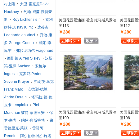
村上隆
大卫·霍克尼David
Hockney
约翰·威廉·沃特豪
斯
Roy Lichtenstein
克利
美国花园景油画 溪流 托马斯风景油
美国花园景
画113
画112
姆特Gustav Klimt
达芬奇
￥280
￥280
Leonardo da Vinci
乔治·康
多 George Condo
威廉·德·
库宁
弗拉戈纳尔 Fragonard
西斯莱 Alfred Sisley
汉斯·
冯·亚琛 Aachen
安格尔
Ingres
克罗耶 Peder
Severin Krøyer
弗朗茨·马克
Franz Marc
安德烈·德兰
Andre Derain
塔玛拉·德·伦
皮卡Lempicka
Piet
美国花园景油画 溪流 托马斯风景油
美国花园景
Mondrian 彼特·蒙德里安
保
画109
画108
罗·塞尚
约翰·康斯特勃
弗
￥280
￥280
雷德里克·莱顿
雷诺阿
Renoir
阿尔伯特·比尔施塔