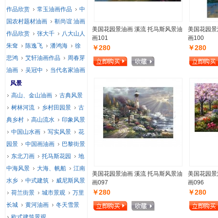
作品欣赏
常玉油画作品
中
国农村题材油画
靳尚谊 油画
美国花园景油画 溪流 托马斯风景油
美国花园景
作品欣赏
张大千
八大山人
画101
画100
朱耷
陈逸飞
潘鸿海
徐
￥280
￥280
悲鸿
艾轩油画作品
周春芽
油画
吴冠中
当代名家油画
风景
高山、金山油画
古典风景
树林河流
乡村田园景
古
典乡村
高山流水
印象风景
中国山水画
写实风景
花
园景
中国画油画
巴黎街景
东北刀画
托马斯花园
地
中海风景
大海、帆船
江南
美国花园景油画 溪流 托马斯风景油
美国花园景
水乡
中式建筑
威尼斯风景
画097
画096
￥280
￥280
荷兰街景
城市景观
万里
长城
黄河油画
冬天雪景
欧式建筑景观