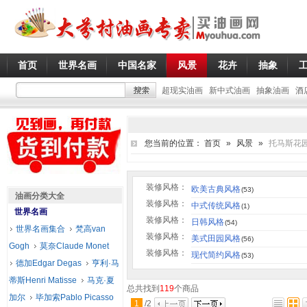
首页
世界名画
中国名家
风景
花卉
抽象
超现实油画
新中式油画
抽象油画
酒
您当前的位置：
首页
»
风景
»
托马斯花
装修风格：
欧美古典风格
(53)
油画分类大全
装修风格：
中式传统风格
(1)
世界名画
装修风格：
日韩风格
(54)
世界名画集合
梵高van
装修风格：
美式田园风格
(56)
Gogh
莫奈Claude Monet
装修风格：
现代简约风格
(53)
德加Edgar Degas
亨利·马
蒂斯Henri Matisse
马克·夏
总共找到
119
个商品
加尔
毕加索Pablo Picasso
1
/
2