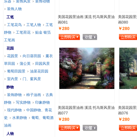
乐器
装饰风景
装饰动物
装饰人物
美国花园景油画 溪流 托马斯风景油
美国花园景
工笔
画081
画080
工笔花鸟
工笔人物
工笔
￥280
￥280
静物
工笔荷花
贴金 银箔
工笔画
花园
花园景
向日葵田园
薰衣
草田园
蒲公英
田园风景
葡萄田园景
油菜花田园
室内景
门、窗风景
静物
装饰静物
柿子油画
古典
静物
写实静物
印象静物
美国花园景油画 溪流 托马斯风景油
美国花园景
现代静物
中国静物、青花
画077
画076
瓷
水果静物
葡萄、葡萄酒
￥280
￥280
油画
人物