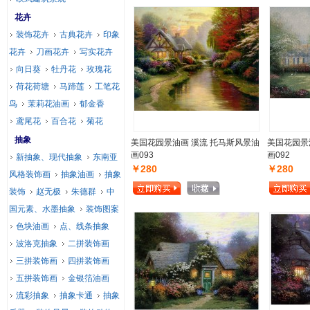
花卉
装饰花卉
古典花卉
印象
花卉
刀画花卉
写实花卉
向日葵
牡丹花
玫瑰花
荷花荷塘
马蹄莲
工笔花
鸟
茉莉花油画
郁金香
鸢尾花
百合花
菊花
抽象
美国花园景油画 溪流 托马斯风景油
美国花园景
画093
画092
新抽象、现代抽象
东南亚
￥280
￥280
风格装饰画
抽象油画
抽象
装饰
赵无极
朱德群
中
国元素、水墨抽象
装饰图案
色块油画
点、线条抽象
波洛克抽象
二拼装饰画
三拼装饰画
四拼装饰画
五拼装饰画
金银箔油画
流彩抽象
抽象卡通
抽象