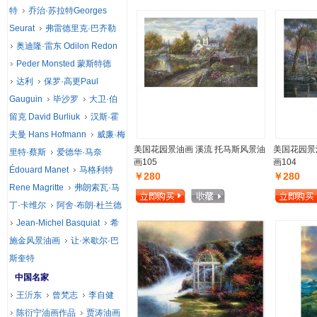
特
乔治·苏拉特Georges
Seurat
弗雷德里克·巴齐勒
奥迪隆·雷东 Odilon Redon
Peder Monsted 蒙斯特德
达利
保罗·高更Paul
Gauguin
毕沙罗
大卫·伯
留克 David Burliuk
汉斯·霍
夫曼 Hans Hofmann
威廉·梅
美国花园景油画 溪流 托马斯风景油
美国花园景
里特·蔡斯
爱德华·马奈
画105
画104
Édouard Manet
马格利特
￥280
￥280
Rene Magritte
弗朗索瓦·马
丁·卡维尔
阿舍·布朗·杜兰德
Jean-Michel Basquiat
希
施金风景油画
让·米歇尔·巴
斯奎特
中国名家
王沂东
曾梵志
李自健
陈衍宁油画作品
贾涛油画