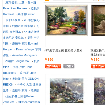
雅克·路易·大卫
鲁本斯
Peter Paul Rubens
拉斐尔
Raphael
列维坦Levitan
卡米耶·柯罗
让·弗朗索瓦·
米勒
约翰内斯·维米尔
瓦
西里·康定斯基
让·奥古斯特·
多米尼克·安格尔
提香·韦切
利奥
爱德华·霍珀 Edward
Hopper
Kusama Yayoi 草间
托马斯风景油画 花园景 大芬村
家居装饰手
卧室油画 
弥生
Amedeo Modigliani
￥350
￥380
布格罗 Bouguereau
提香
titian
亨利·卢梭 Henri
Rousseau
琼·米罗 Joan
Miro
奥迪隆·雷东 ODILON
REDON
卡斯帕·大卫·弗里德
里希
爱德华·蒙克
伦勃朗
拉斐尔·扎巴莱塔Rafael
Zabaleta
takashi-murakami