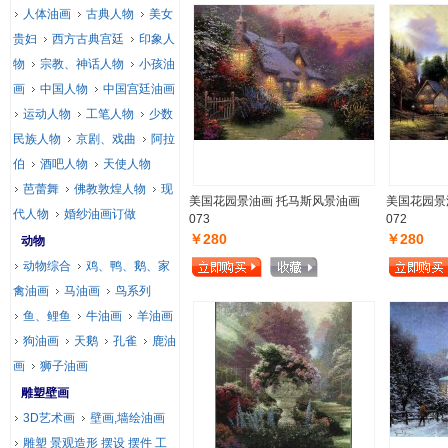
人体油画
古典人物
美女
贵妇
西方古典宫廷
印象人
物
宗教、神话人物
小孩油
画
中国人物
中国宫廷油画
运动人物
工笔人物
少数
民族人物
京剧、戏曲
阿拉
伯
酒吧人物
天使人物
芭蕾舞
佛教敦煌人物
现
美国花园景油画 托马斯风景油画
美国花园景
代人物
婚纱油画订做
073
072
￥280
￥280
动物
动物综合
鸡、鸭、鹅、家
禽油画
马油画
鸟系列
鱼、鲤鱼
牛油画
羊油画
狗油画
天鹅
孔雀
鹿油
画
狮子油画
雕塑壁画
3D艺术画
壁画,墙绘油画
雕塑 景观造形 摆设 摆件 工