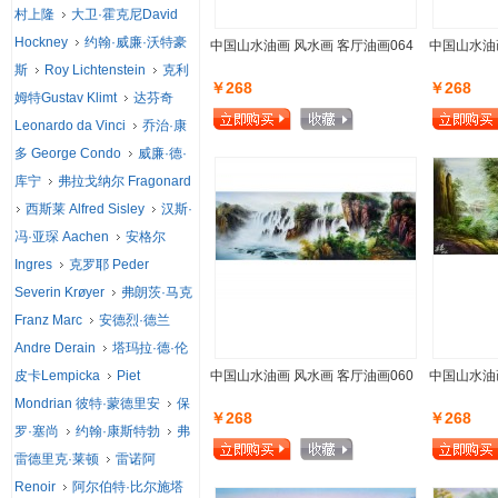
村上隆
大卫·霍克尼David
Hockney
约翰·威廉·沃特豪
中国山水油画 风水画 客厅油画064
中国山水油画
斯
Roy Lichtenstein
克利
￥268
￥268
姆特Gustav Klimt
达芬奇
Leonardo da Vinci
乔治·康
多 George Condo
威廉·德·
库宁
弗拉戈纳尔 Fragonard
西斯莱 Alfred Sisley
汉斯·
冯·亚琛 Aachen
安格尔
Ingres
克罗耶 Peder
Severin Krøyer
弗朗茨·马克
Franz Marc
安德烈·德兰
Andre Derain
塔玛拉·德·伦
皮卡Lempicka
Piet
中国山水油画 风水画 客厅油画060
中国山水油画
Mondrian 彼特·蒙德里安
保
￥268
￥268
罗·塞尚
约翰·康斯特勃
弗
雷德里克·莱顿
雷诺阿
Renoir
阿尔伯特·比尔施塔