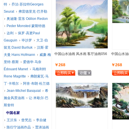
特
乔治·苏拉特Georges
Seurat
弗雷德里克·巴齐勒
奥迪隆·雷东 Odilon Redon
Peder Monsted 蒙斯特德
达利
保罗·高更Paul
Gauguin
毕沙罗
大卫·伯
留克 David Burliuk
汉斯·霍
中国山水油画 风水画 客厅油画056
中国山水油画
夫曼 Hans Hofmann
威廉·梅
里特·蔡斯
爱德华·马奈
￥268
￥268
Édouard Manet
马格利特
Rene Magritte
弗朗索瓦·马
丁·卡维尔
阿舍·布朗·杜兰德
Jean-Michel Basquiat
希
施金风景油画
让·米歇尔·巴
斯奎特
中国名家
王沂东
曾梵志
李自健
陈衍宁油画作品
贾涛油画