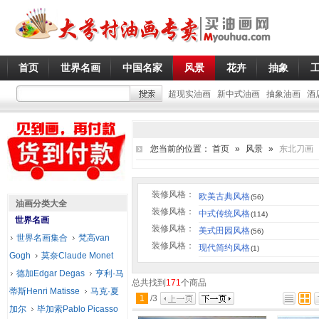
首页
世界名画
中国名家
风景
花卉
抽象
超现实油画
新中式油画
抽象油画
酒
您当前的位置：
首页
»
风景
»
东北刀画
装修风格：
欧美古典风格
(56)
油画分类大全
装修风格：
中式传统风格
(114)
世界名画
装修风格：
美式田园风格
(56)
世界名画集合
梵高van
装修风格：
现代简约风格
(1)
Gogh
莫奈Claude Monet
德加Edgar Degas
亨利·马
总共找到
171
个商品
蒂斯Henri Matisse
马克·夏
1
/
3
加尔
毕加索Pablo Picasso