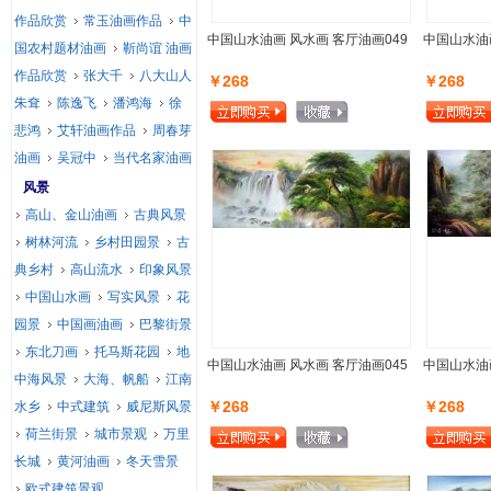
作品欣赏
常玉油画作品
中
中国山水油画 风水画 客厅油画049
中国山水油画
国农村题材油画
靳尚谊 油画
作品欣赏
张大千
八大山人
￥268
￥268
朱耷
陈逸飞
潘鸿海
徐
悲鸿
艾轩油画作品
周春芽
油画
吴冠中
当代名家油画
风景
高山、金山油画
古典风景
树林河流
乡村田园景
古
典乡村
高山流水
印象风景
中国山水画
写实风景
花
园景
中国画油画
巴黎街景
东北刀画
托马斯花园
地
中国山水油画 风水画 客厅油画045
中国山水油画
中海风景
大海、帆船
江南
￥268
￥268
水乡
中式建筑
威尼斯风景
荷兰街景
城市景观
万里
长城
黄河油画
冬天雪景
欧式建筑景观