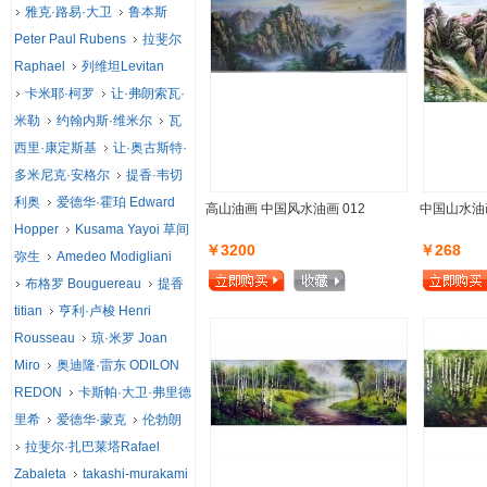
雅克·路易·大卫
鲁本斯
Peter Paul Rubens
拉斐尔
Raphael
列维坦Levitan
卡米耶·柯罗
让·弗朗索瓦·
米勒
约翰内斯·维米尔
瓦
西里·康定斯基
让·奥古斯特·
多米尼克·安格尔
提香·韦切
利奥
爱德华·霍珀 Edward
高山油画 中国风水油画 012
中国山水油画
Hopper
Kusama Yayoi 草间
￥3200
￥268
弥生
Amedeo Modigliani
布格罗 Bouguereau
提香
titian
亨利·卢梭 Henri
Rousseau
琼·米罗 Joan
Miro
奥迪隆·雷东 ODILON
REDON
卡斯帕·大卫·弗里德
里希
爱德华·蒙克
伦勃朗
拉斐尔·扎巴莱塔Rafael
Zabaleta
takashi-murakami