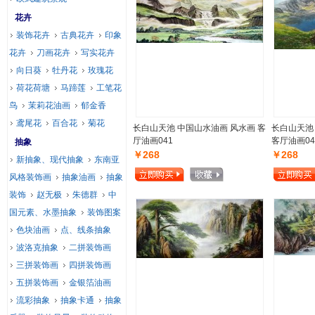
花卉
装饰花卉
古典花卉
印象
花卉
刀画花卉
写实花卉
向日葵
牡丹花
玫瑰花
荷花荷塘
马蹄莲
工笔花
鸟
茉莉花油画
郁金香
鸢尾花
百合花
菊花
长白山天池 中国山水油画 风水画 客
长白山天池
厅油画041
客厅油画04
抽象
￥268
￥268
新抽象、现代抽象
东南亚
风格装饰画
抽象油画
抽象
装饰
赵无极
朱德群
中
国元素、水墨抽象
装饰图案
色块油画
点、线条抽象
波洛克抽象
二拼装饰画
三拼装饰画
四拼装饰画
五拼装饰画
金银箔油画
流彩抽象
抽象卡通
抽象