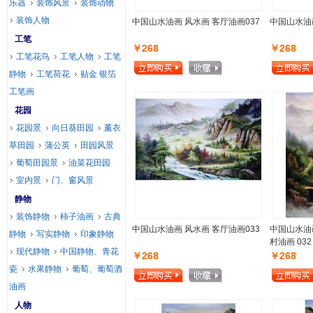
乐器
装饰风景
装饰动物
装饰人物
中国山水油画 风水画 客厅油画037
中国山水油画
工笔
￥268
￥268
工笔花鸟
工笔人物
工笔
静物
工笔荷花
贴金 银箔
工笔画
花园
花园景
向日葵田园
薰衣
草田园
蒲公英
田园风景
葡萄田园景
油菜花田园
室内景
门、窗风景
静物
装饰静物
柿子油画
古典
中国山水油画 风水画 客厅油画033
中国山水油
静物
写实静物
印象静物
村油画 032
现代静物
中国静物、青花
￥268
￥268
瓷
水果静物
葡萄、葡萄酒
油画
人物