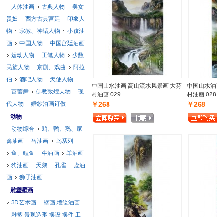
人体油画
古典人物
美女
贵妇
西方古典宫廷
印象人
物
宗教、神话人物
小孩油
画
中国人物
中国宫廷油画
运动人物
工笔人物
少数
民族人物
京剧、戏曲
阿拉
伯
酒吧人物
天使人物
中国山水油画 高山流水风景画 大芬
中国山水油
芭蕾舞
佛教敦煌人物
现
村油画 029
村油画 028
代人物
婚纱油画订做
￥268
￥268
动物
动物综合
鸡、鸭、鹅、家
禽油画
马油画
鸟系列
鱼、鲤鱼
牛油画
羊油画
狗油画
天鹅
孔雀
鹿油
画
狮子油画
雕塑壁画
3D艺术画
壁画,墙绘油画
雕塑 景观造形 摆设 摆件 工