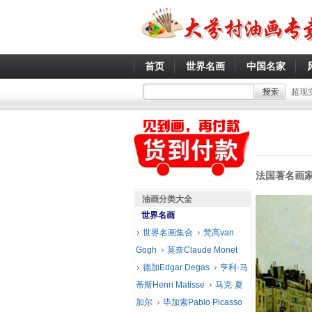
首页
世界名画
中国名家
超现
法国著名画
油画分类大全
世界名画
世界名画集合
梵高van
Gogh
莫奈Claude Monet
德加Edgar Degas
亨利·马
蒂斯Henri Matisse
马克·夏
加尔
毕加索Pablo Picasso