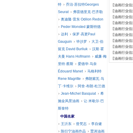
特
乔治·苏拉特Georges
【
油画行业信
【
油画行业信
Seurat
弗雷德里克·巴齐勒
【
油画行业信
奥迪隆·雷东 Odilon Redon
【
油画行业信
Peder Monsted 蒙斯特德
【
油画行业信
达利
保罗·高更Paul
【
油画行业信
【
油画行业信
Gauguin
毕沙罗
大卫·伯
【
油画行业信
留克 David Burliuk
汉斯·霍
【
油画行业信
夫曼 Hans Hofmann
威廉·梅
【
油画行业信
里特·蔡斯
爱德华·马奈
Édouard Manet
马格利特
Rene Magritte
弗朗索瓦·马
丁·卡维尔
阿舍·布朗·杜兰德
Jean-Michel Basquiat
希
施金风景油画
让·米歇尔·巴
斯奎特
中国名家
王沂东
曾梵志
李自健
陈衍宁油画作品
贾涛油画