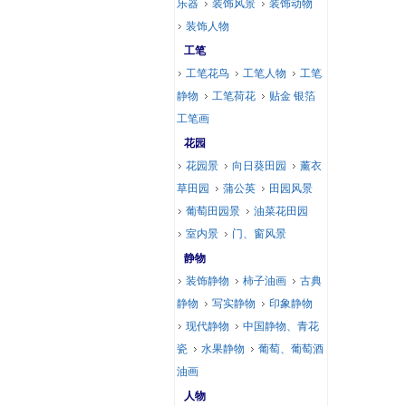
乐器
装饰风景
装饰动物
装饰人物
工笔
工笔花鸟
工笔人物
工笔
静物
工笔荷花
贴金 银箔
工笔画
花园
花园景
向日葵田园
薰衣
草田园
蒲公英
田园风景
葡萄田园景
油菜花田园
室内景
门、窗风景
静物
装饰静物
柿子油画
古典
静物
写实静物
印象静物
现代静物
中国静物、青花
瓷
水果静物
葡萄、葡萄酒
油画
人物