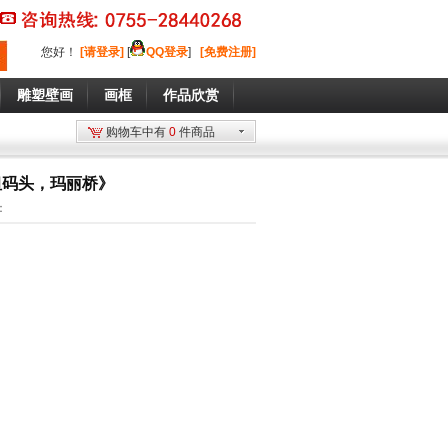
您好
！
[请登录]
[
QQ登录
]
[免费注册]
雕塑壁画
画框
作品欣赏
购物车中有
0
件商品
坦码头，玛丽桥》
：