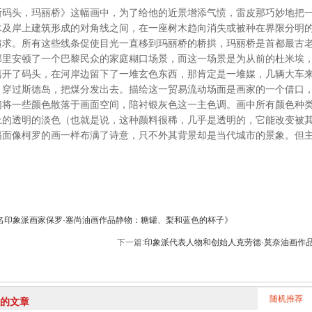
头，玛丽桥》这幅画中，为了给他的近景增添气愤，雷皮那巧妙地把一
木及岸上建筑形成的对角线之间，在一座树木趋向消失或被种在界限分明
追求。所有这些线条促使目光一直移到玛丽桥的桥拱，玛丽桥是首都最古
那里安顿了一个巴黎民众的家庭糊口场景，而这一场景是为从前的杜米埃
离开了码头，在河岸边留下了一堆玄色东西，那肯定是一堆媒，几辆大车
，穿过斯德岛，把煤分发出去。描绘这一贸易流动场面是画家的一个借口
们将一些颜色散落于画面空间，陪衬银灰色这一主色调。画中所有颜色种
上的透明的淡色（也就是说，这种颜料很稀，几乎是透明的，它能改变被
幅面像柯罗的画一样布满了诗意，只不外其背景却是当代城市的景象。但
名印象派画家保罗·塞尚油画作品静物：糖罐、梨和蓝色的杯子》
下一篇:
印象派代表人物和创始人克劳德·莫奈油画作品
随机推荐
的文章