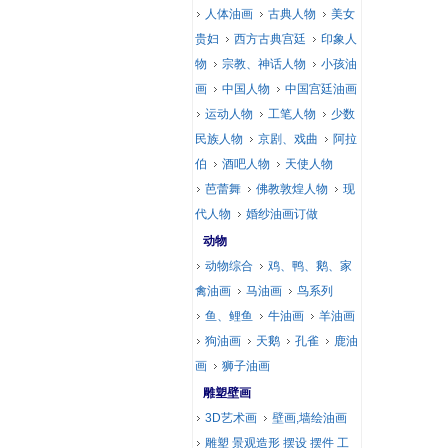
人体油画
古典人物
美女
贵妇
西方古典宫廷
印象人
物
宗教、神话人物
小孩油
画
中国人物
中国宫廷油画
运动人物
工笔人物
少数
民族人物
京剧、戏曲
阿拉
伯
酒吧人物
天使人物
芭蕾舞
佛教敦煌人物
现
代人物
婚纱油画订做
动物
动物综合
鸡、鸭、鹅、家
禽油画
马油画
鸟系列
鱼、鲤鱼
牛油画
羊油画
狗油画
天鹅
孔雀
鹿油
画
狮子油画
雕塑壁画
3D艺术画
壁画,墙绘油画
雕塑 景观造形 摆设 摆件 工