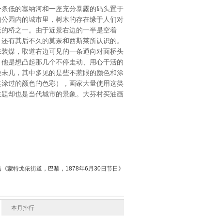
条低的塞纳河和一座充分暴露的码头置于
的公园内的城市里，树木的存在缘于人们对
老的桥之一。由于近景右边的一半是空着
，还有其后不久的莫奈和西斯莱所认识的。
来装煤，取道右边可见的一条通向对面桥头
，他是想凸起那几个不停走动、用心干活的
类未几，其中多见的是些不惹眼的颜色和涂
其涂过的颜色的色彩），画家大量使用这类
主题却也是当代城市的景象。大芬村买油画
《蒙特戈依街道，巴黎，1878年6月30日节日》
本月排行