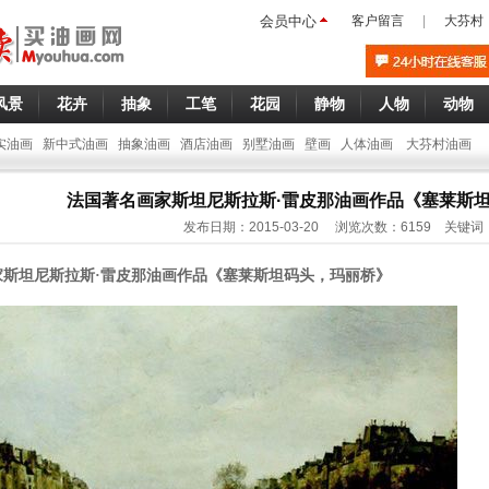
会员中心
客户留言
|
大芬村
风景
花卉
抽象
工笔
花园
静物
人物
动物
实油画
新中式油画
抽象油画
酒店油画
别墅油画
壁画
人体油画
大芬村油画
法国著名画家斯坦尼斯拉斯·雷皮那油画作品《塞莱斯
发布日期：2015-03-20 浏览次数：6159 关键词
家斯坦尼斯拉斯·雷皮那油画作品《塞莱斯坦码头，玛丽桥》