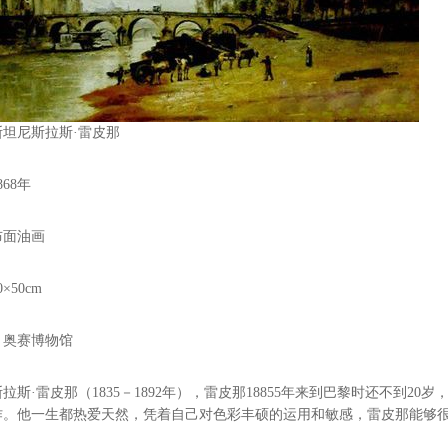
斯坦尼斯拉斯·雷皮那
868年
布面油画
0×50cm
：
奥赛博物馆
·雷皮那（1835－1892年），雷皮那18855年来到巴黎时还不到2
作。他一生都热爱天然，凭着自己对色彩丰硕的运用和敏感，雷皮那能够