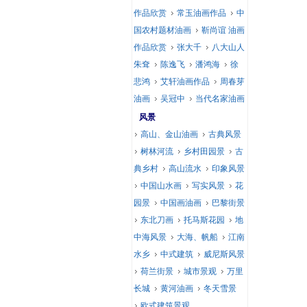
作品欣赏
常玉油画作品
中
国农村题材油画
靳尚谊 油画
作品欣赏
张大千
八大山人
朱耷
陈逸飞
潘鸿海
徐
悲鸿
艾轩油画作品
周春芽
油画
吴冠中
当代名家油画
风景
高山、金山油画
古典风景
树林河流
乡村田园景
古
典乡村
高山流水
印象风景
中国山水画
写实风景
花
园景
中国画油画
巴黎街景
东北刀画
托马斯花园
地
中海风景
大海、帆船
江南
水乡
中式建筑
威尼斯风景
荷兰街景
城市景观
万里
长城
黄河油画
冬天雪景
欧式建筑景观