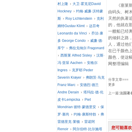
村上隆
大卫·霍克尼David
《塞莱斯码
Hockney
约翰·威廉·沃特豪
由码头、树
天然的执著
斯
Roy Lichtenstein
克利
的，他就在
姆特Gustav Klimt
达芬奇
一艘船已经
Leonardo da Vinci
乔治·康
的倾斜之路
多 George Condo
威廉·德·
人，通过他
库宁
弗拉戈纳尔 Fragonard
在已干颜色
西斯莱 Alfred Sisley
汉斯·
颜色，使这
冯·亚琛 Aachen
安格尔
网整理编辑
Ingres
克罗耶 Peder
Severin Krøyer
弗朗茨·马克
分享文章===
更多
Franz Marc
安德烈·德兰
Andre Derain
塔玛拉·德·伦
上一篇:
法国著
皮卡Lempicka
Piet
Mondrian 彼特·蒙德里安
保
罗·塞尚
约翰·康斯特勃
弗
雷德里克·莱顿
雷诺阿
您可能喜欢
Renoir
阿尔伯特·比尔施塔