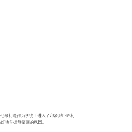
0岁，他最初是作为学徒工进入了印象派巨匠柯
很好地掌握每幅画的氛围。