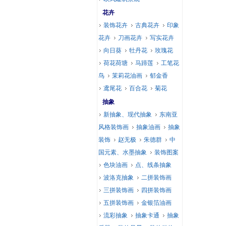
花卉
装饰花卉
古典花卉
印象
花卉
刀画花卉
写实花卉
向日葵
牡丹花
玫瑰花
荷花荷塘
马蹄莲
工笔花
鸟
茉莉花油画
郁金香
鸢尾花
百合花
菊花
抽象
新抽象、现代抽象
东南亚
风格装饰画
抽象油画
抽象
装饰
赵无极
朱德群
中
国元素、水墨抽象
装饰图案
色块油画
点、线条抽象
波洛克抽象
二拼装饰画
三拼装饰画
四拼装饰画
五拼装饰画
金银箔油画
流彩抽象
抽象卡通
抽象