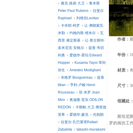
雅克·路易·大卫
鲁本斯
Peter Paul Rubens
拉斐尔
Raphael
列维坦Levitan
卡米耶·柯罗
让·弗朗索瓦·
米勒
约翰内斯·维米尔
瓦
作者：
西里·康定斯基
让·奥古斯特·
多米尼克·安格尔
提香·韦切
年份：
1
利奥
爱德华·霍珀 Edward
Hopper
Kusama Yayoi 草间
弥生
Amedeo Modigliani
材质：
布格罗 Bouguereau
提香
titian
亨利·卢梭 Henri
尺寸：
3
Rousseau
琼·米罗 Joan
Miro
奥迪隆·雷东 ODILON
馆藏处
REDON
卡斯帕·大卫·弗里德
里希
爱德华·蒙克
伦勃朗
斯坦尼斯拉斯
拉斐尔·扎巴莱塔Rafael
罗的画坊工
Zabaleta
takashi-murakami