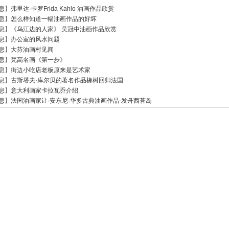
息
】
弗里达·卡罗Frida Kahlo 油画作品欣赏
息
】
怎么样知道一幅油画作品的好坏
息
】
《乌江边的人家》 吴冠中油画作品欣赏
息
】
办公室的风水问题
息
】
大芬油画村见闻
息
】
梵高名画《第一步》
息
】
街边小吃店老板原来是艺术家
息
】
古斯塔夫·库尔贝的著名作品橡树回归法国
息
】
意大利画家卡拉瓦乔介绍
息
】
法国油画家让·安东尼·华多古典油画作品-发舟西苔岛