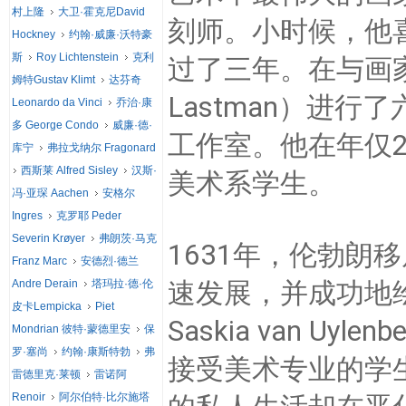
村上隆
大卫·霍克尼David
刻师。
小时候，他
Hockney
约翰·威廉·沃特豪
斯
Roy Lichtenstein
克利
过了三年。
在与画家
姆特Gustav Klimt
达芬奇
Lastman）进
Leonardo da Vinci
乔治·康
多 George Condo
威廉·德·
工作室。
他在年仅
库宁
弗拉戈纳尔 Fragonard
西斯莱 Alfred Sisley
汉斯·
美术系学生。
冯·亚琛 Aachen
安格尔
Ingres
克罗耶 Peder
Severin Krøyer
弗朗茨·马克
1631年，伦勃朗
Franz Marc
安德烈·德兰
速发展，并成功地
Andre Derain
塔玛拉·德·伦
皮卡Lempicka
Piet
Saskia van U
Mondrian 彼特·蒙德里安
保
罗·塞尚
约翰·康斯特勃
弗
接受美术专业的学
雷德里克·莱顿
雷诺阿
Renoir
阿尔伯特·比尔施塔