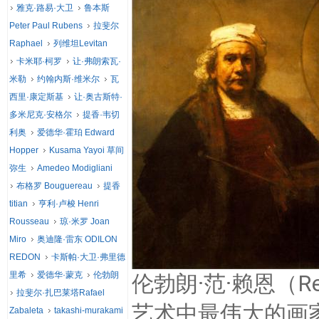
雅克·路易·大卫
鲁本斯
Peter Paul Rubens
拉斐尔
Raphael
列维坦Levitan
卡米耶·柯罗
让·弗朗索瓦·
米勒
约翰内斯·维米尔
瓦
西里·康定斯基
让·奥古斯特·
多米尼克·安格尔
提香·韦切
利奥
爱德华·霍珀 Edward
Hopper
Kusama Yayoi 草间
弥生
Amedeo Modigliani
布格罗 Bouguereau
提香
titian
亨利·卢梭 Henri
Rousseau
琼·米罗 Joan
Miro
奥迪隆·雷东 ODILON
REDON
卡斯帕·大卫·弗里德
里希
爱德华·蒙克
伦勃朗
伦勃朗·范·赖恩（Rem
拉斐尔·扎巴莱塔Rafael
艺术中最伟大的画
Zabaleta
takashi-murakami