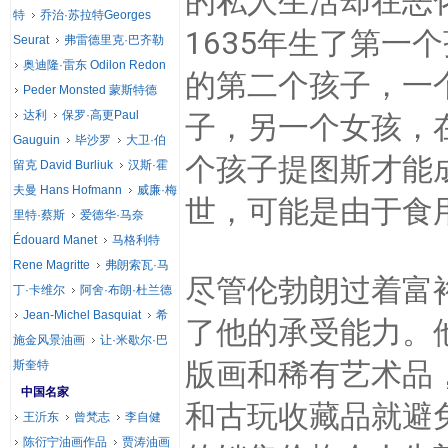
的私人生活却在恶
特
乔治·苏拉特Georges
1635年生了第一
Seurat
弗雷德里克·巴齐勒
奥迪隆·雷东 Odilon Redon
的第二个孩子，一
Peder Monsted 蒙斯特德
达利
保罗·高更Paul
子，另一个女孩，
Gauguin
毕沙罗
大卫·伯
个孩子提图斯才能
留克 David Burliuk
汉斯·霍
夫曼 Hans Hofmann
威廉·梅
世，可能是由于食
里特·蔡斯
爱德华·马奈
Édouard Manet
马格利特
Rene Magritte
弗朗索瓦·马
尽管伦勃朗过着富
丁·卡维尔
阿舍·布朗·杜兰德
Jean-Michel Basquiat
希
了他的承受能力。
施金风景油画
让·米歇尔·巴
版画和稀有艺术品，
斯奎特
中国名家
和古玩收藏品就避
王沂东
曾梵志
李自健
陈衍宁油画作品
贾涛油画