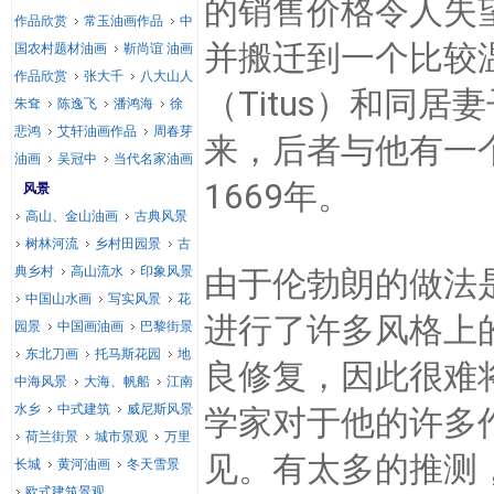
的销售价格令人失
作品欣赏
常玉油画作品
中
并搬迁到一个比较
国农村题材油画
靳尚谊 油画
作品欣赏
张大千
八大山人
（Titus）和同居妻
朱耷
陈逸飞
潘鸿海
徐
悲鸿
艾轩油画作品
周春芽
来，后者与他有一个女
油画
吴冠中
当代名家油画
1669年。
风景
高山、金山油画
古典风景
树林河流
乡村田园景
古
典乡村
高山流水
印象风景
由于伦勃朗的做法
中国山水画
写实风景
花
进行了许多风格上
园景
中国画油画
巴黎街景
东北刀画
托马斯花园
地
良修复，因此很难
中海风景
大海、帆船
江南
水乡
中式建筑
威尼斯风景
学家对于他的许多作
荷兰街景
城市景观
万里
见。
有太多的推测
长城
黄河油画
冬天雪景
欧式建筑景观