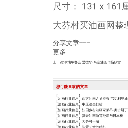
尺寸： 131 x 161
大芬村买油画网整理 m
分享文章===
更多
上一篇:
草地午餐会 爱德华·马奈油画作品欣赏
您可能喜欢的文章
【
】
油画行业信息
西方油画之父提香·韦切利奥
【
】
油画行业信息
中原油画扫描
【
】
油画行业信息
法国乡村油画家莱昂·奥古斯丁
【
】
油画行业信息
莫奈油画睡莲池塘与日本桥
【
】
油画行业信息
大芬村一游
【
】
油画行业信息
装置艺术的特征