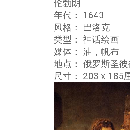
伦勃朗
年代： 1643
风格： 巴洛克
类型： 神话绘画
媒体： 油，帆布
地点： 俄罗斯圣
尺寸： 203 x 185