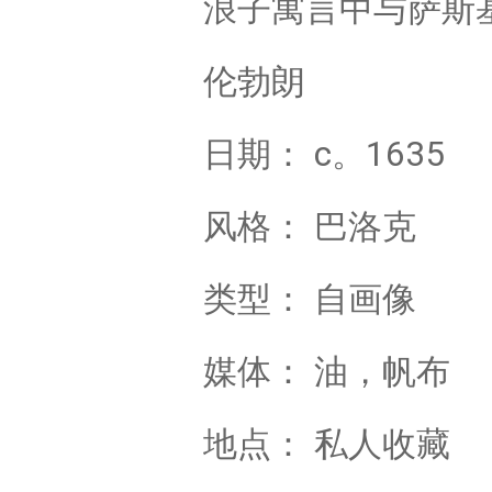
浪子寓言中与萨斯
伦勃朗
日期： c。1635
风格： 巴洛克
类型： 自画像
媒体： 油，帆布
地点： 私人收藏