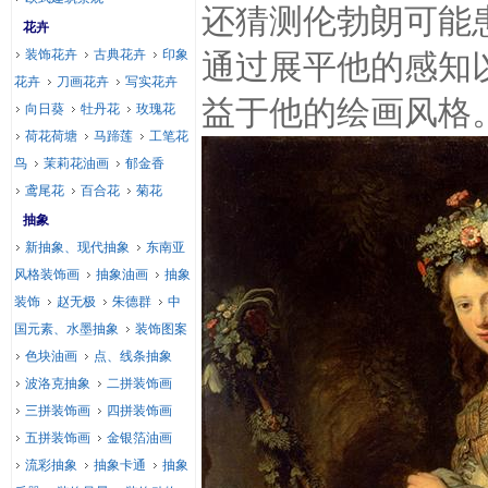
还猜测伦勃朗可能
花卉
装饰花卉
古典花卉
印象
通过展平他的感知
花卉
刀画花卉
写实花卉
益于他的绘画风格
向日葵
牡丹花
玫瑰花
荷花荷塘
马蹄莲
工笔花
鸟
茉莉花油画
郁金香
鸢尾花
百合花
菊花
抽象
新抽象、现代抽象
东南亚
风格装饰画
抽象油画
抽象
装饰
赵无极
朱德群
中
国元素、水墨抽象
装饰图案
色块油画
点、线条抽象
波洛克抽象
二拼装饰画
三拼装饰画
四拼装饰画
五拼装饰画
金银箔油画
流彩抽象
抽象卡通
抽象