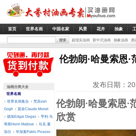
首页
世界名画
中国名家
风景
花卉
抽象
超现实油画
新中式油画
抽象油画
酒
伦勃朗·哈曼索恩·范·
发布日期：20
油画分类大全
世界名画
伦勃朗·哈曼索恩·范·里
世界名画集合
梵高van
Gogh
莫奈Claude Monet
欣赏
德加Edgar Degas
亨利·马
蒂斯Henri Matisse
马克·夏
加尔
毕加索Pablo Picasso