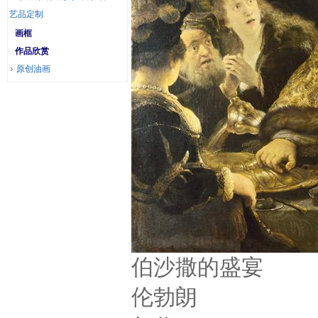
艺品定制
画框
作品欣赏
原创油画
伯沙撒的盛宴
伦勃朗