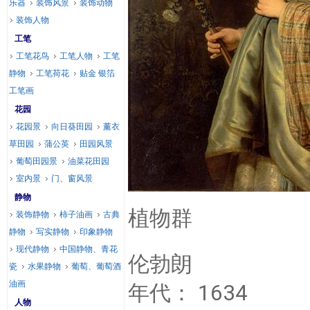
乐器
装饰风景
装饰动物
装饰人物
工笔
工笔花鸟
工笔人物
工笔
静物
工笔荷花
贴金 银箔
工笔画
花园
花园景
向日葵田园
薰衣
草田园
蒲公英
田园风景
葡萄田园景
油菜花田园
室内景
门、窗风景
静物
植物群
装饰静物
柿子油画
古典
静物
写实静物
印象静物
现代静物
中国静物、青花
伦勃朗
瓷
水果静物
葡萄、葡萄酒
油画
年代： 1634
人物