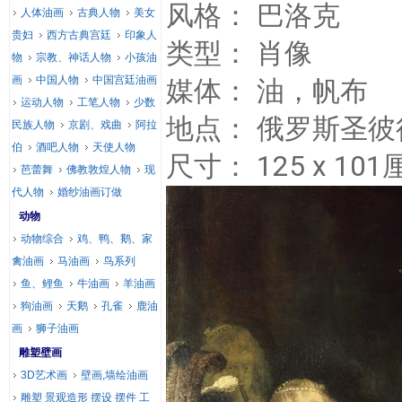
风格： 巴洛克
人体油画
古典人物
美女
贵妇
西方古典宫廷
印象人
类型： 肖像
物
宗教、神话人物
小孩油
画
中国人物
中国宫廷油画
媒体： 油，帆布
运动人物
工笔人物
少数
地点： 俄罗斯圣
民族人物
京剧、戏曲
阿拉
伯
酒吧人物
天使人物
尺寸： 125 x 101
芭蕾舞
佛教敦煌人物
现
代人物
婚纱油画订做
动物
动物综合
鸡、鸭、鹅、家
禽油画
马油画
鸟系列
鱼、鲤鱼
牛油画
羊油画
狗油画
天鹅
孔雀
鹿油
画
狮子油画
雕塑壁画
3D艺术画
壁画,墙绘油画
雕塑 景观造形 摆设 摆件 工