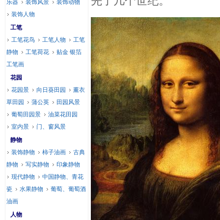
先了几个世纪。
乐器
装饰风景
装饰动物
装饰人物
工笔
工笔花鸟
工笔人物
工笔
静物
工笔荷花
贴金 银箔
工笔画
花园
花园景
向日葵田园
薰衣
草田园
蒲公英
田园风景
葡萄田园景
油菜花田园
室内景
门、窗风景
静物
装饰静物
柿子油画
古典
静物
写实静物
印象静物
现代静物
中国静物、青花
瓷
水果静物
葡萄、葡萄酒
油画
人物