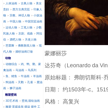
人体油画
古典人物
美女
贵妇
西方古典宫廷
印象人
物
宗教、神话人物
小孩油
画
中国人物
中国宫廷油画
运动人物
工笔人物
少数
民族人物
京剧、戏曲
阿拉
伯
酒吧人物
天使人物
芭蕾舞
佛教敦煌人物
现
代人物
婚纱油画订做
蒙娜丽莎
动物
达芬奇（Leonardo da Vin
动物综合
鸡、鸭、鹅、家
禽油画
马油画
鸟系列
原始标题： 弗朗切斯科·
鱼、鲤鱼
牛油画
羊油画
狗油画
天鹅
孔雀
鹿油
日期： 约1503年-c。1
画
狮子油画
雕塑壁画
风格： 高复兴
3D艺术画
壁画,墙绘油画
雕塑 景观造形 摆设 摆件 工