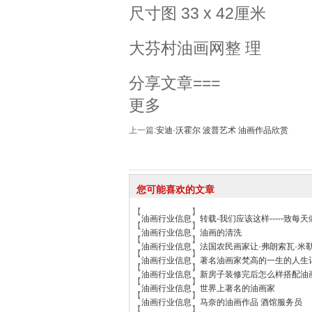
尺寸图 33 x 42厘米
大芬村油画网整 理
分享文章===
更多
上一篇:
安迪·沃霍尔 波普艺术 油画作品欣赏
您可能喜欢的文章
【
】
油画行业信息
转载-我们应该这样-----致
【
】
油画行业信息
油画的清洗
【
】
油画行业信息
法国农民画家让·弗朗索瓦·米
【
】
油画行业信息
著名油画家梵高的一生的人生
【
】
油画行业信息
新房子装修完后怎么样搭配油
【
】
油画行业信息
世界上著名的油画家
【
】
油画行业信息
马奈的油画作品 酒馆服务员