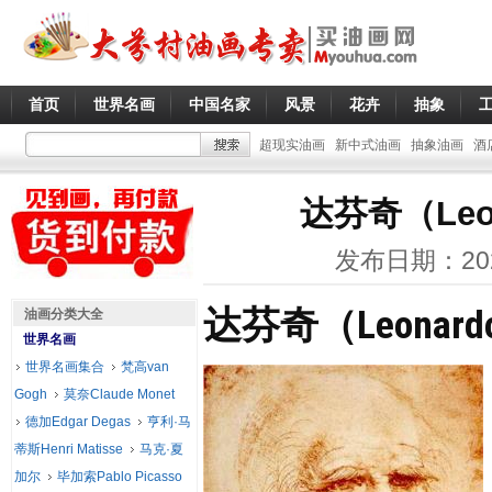
首页
世界名画
中国名家
风景
花卉
抽象
超现实油画
新中式油画
抽象油画
酒
达芬奇（Leon
发布日期：20
达芬奇（Leonard
油画分类大全
世界名画
世界名画集合
梵高van
Gogh
莫奈Claude Monet
德加Edgar Degas
亨利·马
蒂斯Henri Matisse
马克·夏
加尔
毕加索Pablo Picasso