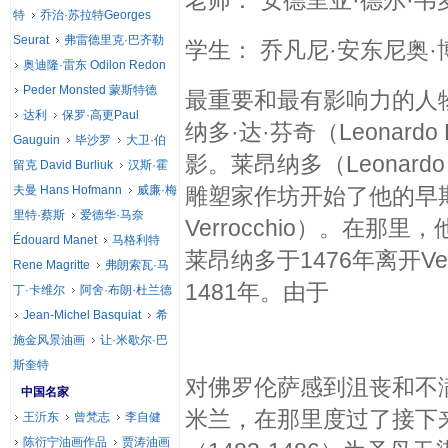
老师： 安德里亚·德尔·韦罗基奥（
特
乔治·苏拉特Georges
Seurat
弗雷德里克·巴齐勒
学生： 乔凡尼·安东尼奥
奥迪隆·雷东 Odilon Redon
Peder Monsted 蒙斯特德
最重要和最有影响力的人
达利
保罗·高更Paul
纳多·达·芬奇（Leonar
Gauguin
毕沙罗
大卫·伯
影。莱昂纳多（Leonard
留克 David Burliuk
汉斯·霍
夫曼 Hans Hofmann
威廉·梅
雕塑家作坊开始了他的早期
里特·蔡斯
爱德华·马奈
Verrocchio）。在
Édouard Manet
马格利特
莱昂纳多于1476年离开V
Rene Magritte
弗朗索瓦·马
1481年。由于
丁·卡维尔
阿舍·布朗·杜兰德
Jean-Michel Basquiat
希
施金风景油画
让·米歇尔·巴
斯奎特
对佛罗伦萨感到沮丧和不满
中国名家
米兰，在那里度过了接下
王沂东
曾梵志
李自健
陈衍宁油画作品
贾涛油画