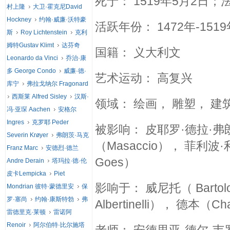
死于： 1519年5月2日
村上隆
大卫·霍克尼David
Hockney
约翰·威廉·沃特豪
活跃年份： 1472年-1519
斯
Roy Lichtenstein
克利
姆特Gustav Klimt
达芬奇
国籍： 义大利文
Leonardo da Vinci
乔治·康
多 George Condo
威廉·德·
艺术运动： 高复兴
库宁
弗拉戈纳尔 Fragonard
西斯莱 Alfred Sisley
汉斯·
领域： 绘画， 雕塑， 建
冯·亚琛 Aachen
安格尔
Ingres
克罗耶 Peder
被影响： 皮耶罗·德拉·弗朗西斯
Severin Krøyer
弗朗茨·马克
（Masaccio）， 菲利波·利皮
Franz Marc
安德烈·德兰
Goes）
Andre Derain
塔玛拉·德·伦
皮卡Lempicka
Piet
影响于： 威尼托（ Bartol
Mondrian 彼特·蒙德里安
保
罗·塞尚
约翰·康斯特勃
弗
Albertinelli）， 德本（Cha
雷德里克·莱顿
雷诺阿
Renoir
阿尔伯特·比尔施塔