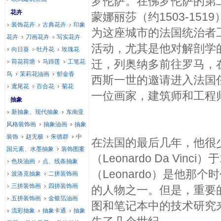
罗伦萨。在佛罗伦萨的第二
花卉
蒙娜丽莎（约1503-151
装饰花卉
古典花卉
印象
为这座城市的法国统治者
花卉
刀画花卉
写实花卉
活动，尤其是他对解剖学的
向日葵
牡丹花
玫瑰花
迁，列奥纳多前往罗马，
荷花荷塘
马蹄莲
工笔花
鸟
茉莉花油画
郁金香
西斯一世的邀请进入法国任
鸢尾花
百合花
菊花
一位画家，建筑师和工程
抽象
新抽象、现代抽象
东南亚
风格装饰画
抽象油画
抽象
装饰
赵无极
朱德群
中
在法国的最后几年，他很
国元素、水墨抽象
装饰图案
（Leonardo Da Vin
色块油画
点、线条抽象
（Leonardo）是他
波洛克抽象
二拼装饰画
三拼装饰画
四拼装饰画
的人物之一。但是，重要的
五拼装饰画
金银箔油画
图和笔记本中的技术研究
流彩抽象
抽象卡通
抽象