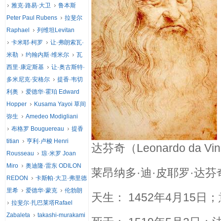
雅克·路易·大卫
鲁本斯
Peter Paul Rubens
拉斐尔
Raphael
列维坦Levitan
卡米耶·柯罗
让·弗朗索瓦·
米勒
约翰内斯·维米尔
瓦
西里·康定斯基
让·奥古斯特·
多米尼克·安格尔
提香·韦切
利奥
爱德华·霍珀 Edward
Hopper
Kusama Yayoi 草间
弥生
Amedeo Modigliani
布格罗 Bouguereau
提香
titian
亨利·卢梭 Henri
达芬奇（Leonardo da Vin
Rousseau
琼·米罗 Joan
Miro
奥迪隆·雷东 ODILON
莱昂纳多·迪·皮耶罗·达芬
REDON
卡斯帕·大卫·弗里德
里希
爱德华·蒙克
伦勃朗
天生： 1452年4月15
拉斐尔·扎巴莱塔Rafael
Zabaleta
takashi-murakami