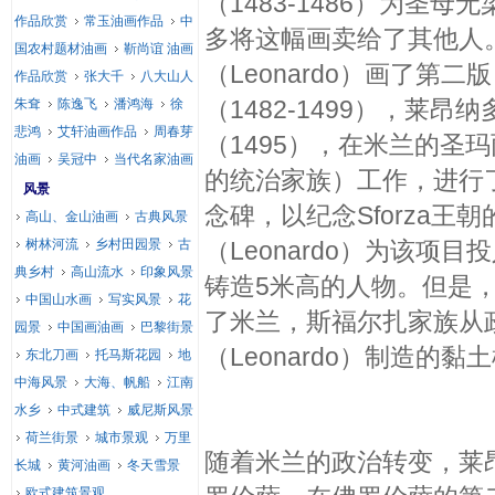
（1483-1486）为
作品欣赏
常玉油画作品
中
多将这幅画卖给了其他人
国农村题材油画
靳尚谊 油画
（Leonardo）画了第二
作品欣赏
张大千
八大山人
（1482-1499），莱
朱耷
陈逸飞
潘鸿海
徐
悲鸿
艾轩油画作品
周春芽
（1495），在米兰的圣玛
油画
吴冠中
当代名家油画
的统治家族）工作，进行
风景
念碑，以纪念Sforza王朝的创
高山、金山油画
古典风景
树林河流
乡村田园景
古
（Leonardo）为该
典乡村
高山流水
印象风景
铸造5米高的人物。但是，
中国山水画
写实风景
花
了米兰，斯福尔扎家族从
园景
中国画油画
巴黎街景
（Leonardo）制造的
东北刀画
托马斯花园
地
中海风景
大海、帆船
江南
水乡
中式建筑
威尼斯风景
荷兰街景
城市景观
万里
随着米兰的政治转变，莱昂
长城
黄河油画
冬天雪景
欧式建筑景观