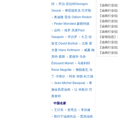
特
乔治·苏拉特Georges
【
油画行业信
Seurat
弗雷德里克·巴齐勒
【
油画行业信
【
油画行业信
奥迪隆·雷东 Odilon Redon
【
油画行业信
Peder Monsted 蒙斯特德
【
油画行业信
达利
保罗·高更Paul
【
油画行业信
Gauguin
毕沙罗
大卫·伯
【
促销信息
】
【
油画行业信
留克 David Burliuk
汉斯·霍
【
油画行业信
夫曼 Hans Hofmann
威廉·梅
【
油画行业信
里特·蔡斯
爱德华·马奈
Édouard Manet
马格利特
Rene Magritte
弗朗索瓦·马
丁·卡维尔
阿舍·布朗·杜兰德
Jean-Michel Basquiat
希
施金风景油画
让·米歇尔·巴
斯奎特
中国名家
王沂东
曾梵志
李自健
陈衍宁油画作品
贾涛油画