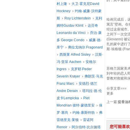
的，其中最好的一份
村上隆
大卫·霍克尼David
Hockney
约翰·威廉·沃特豪
斯
Roy Lichtenstein
克利
绘画完成后，这幅
寓言”壁画。在
姆特Gustav Klimt
达芬奇
经过这座城市。这幅画
Leonardo da Vinci
乔治·康
之间下一次交
(Giovan
多 George Condo
威廉·德·
扎的家中进行了
库宁
弗拉戈纳尔 Fragonard
斯·埃格顿 (F
西斯莱 Alfred Sisley
汉斯·
冯·亚琛 Aachen
安格尔
苏格兰国家美
Ingres
克罗耶 Peder
到年轻的恋人
Severin Krøyer
弗朗茨·马克
督教对救赎和
Franz Marc
安德烈·德兰
分享文章===
Andre Derain
塔玛拉·德·伦
更多
皮卡Lempicka
Piet
上一篇:
提香油画作
Mondrian 彼特·蒙德里安
保
罗·塞尚
约翰·康斯特勃
弗
雷德里克·莱顿
雷诺阿
您可能喜欢
Renoir
阿尔伯特·比尔施塔