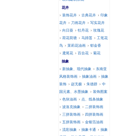
花卉
装饰花卉
古典花卉
印象
花卉
刀画花卉
写实花卉
向日葵
牡丹花
玫瑰花
荷花荷塘
马蹄莲
工笔花
鸟
茉莉花油画
郁金香
鸢尾花
百合花
菊花
抽象
新抽象、现代抽象
东南亚
风格装饰画
抽象油画
抽象
装饰
赵无极
朱德群
中
国元素、水墨抽象
装饰图案
色块油画
点、线条抽象
波洛克抽象
二拼装饰画
三拼装饰画
四拼装饰画
五拼装饰画
金银箔油画
流彩抽象
抽象卡通
抽象