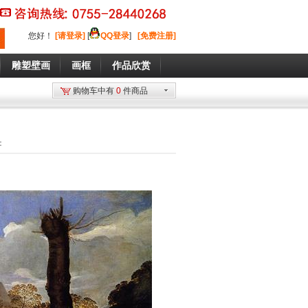
您好
！
[请登录]
[
QQ登录
]
[免费注册]
雕塑壁画
画框
作品欣赏
购物车中有
0
件商品
：