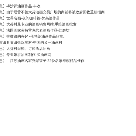
息
】
毕沙罗油画作品-丰收
息
】
由于经营不善大芬油画交易广场的商铺将被政府回收重新招商
息
】
世界名画-夜间咖啡馆-梵高油作吕
息
】
大芬村最专业的油画销售网站,手绘油画批发
息
】
法国画家劳特雷克代表油画作品-红磨坊
息
】
拉撒路的兴起 -伦勃朗油画作品欣赏。
古田县黄田镇双坑村-中国的又一油画村
息
】
大芬村采购、订购酒店油画
息
】
专业婚纱油画制作-买油画网
息
】
江苏油画名家齐聚诸子 22位名家奉献精品佳作