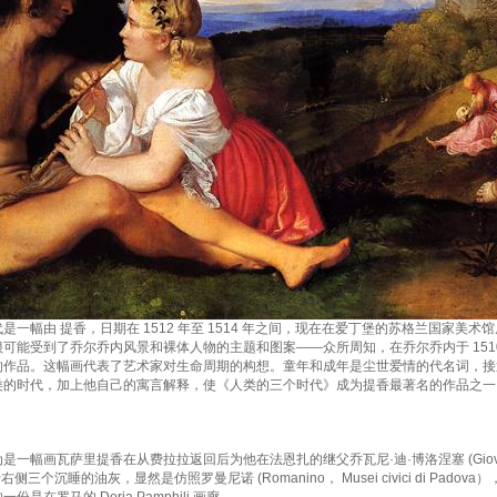
一幅由 提香，日期在 1512 年至 1514 年之间，现在在爱丁堡的苏格兰国家美术馆展
可能受到了乔尔乔内风景和裸体人物的主题和图案——众所周知，在乔尔乔内于 1510
的作品。这幅画代表了艺术家对生命周期的构想。童年和成年是尘世爱情的代名词，接
类的时代，加上他自己的寓言解释，使《人类的三个时代》成为提香最著名的作品之一
一幅画瓦萨里提香在从费拉拉返回后为他在法恩扎的继父乔瓦尼·迪·博洛涅塞 (Giovanni di
于右侧三个沉睡的油灰，显然是仿照罗曼尼诺 (Romanino， Musei civici di Pad