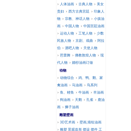
人体油画
古典人物
美女
贵妇
西方古典宫廷
印象人
物
宗教、神话人物
小孩油
画
中国人物
中国宫廷油画
运动人物
工笔人物
少数
民族人物
京剧、戏曲
阿拉
伯
酒吧人物
天使人物
芭蕾舞
佛教敦煌人物
现
代人物
婚纱油画订做
动物
动物综合
鸡、鸭、鹅、家
禽油画
马油画
鸟系列
鱼、鲤鱼
牛油画
羊油画
狗油画
天鹅
孔雀
鹿油
画
狮子油画
雕塑壁画
3D艺术画
壁画,墙绘油画
雕塑 景观造形 摆设 摆件 工