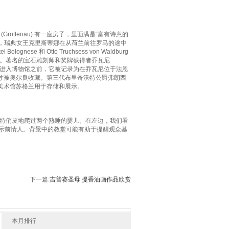
(Grottenau) 有一座房子，里面满是“富有诗意的
 年，瑞典女王克里斯蒂娜在从荷兰前往罗马的途中
se 和 Otto Truchsess von Waldburg
。著名的宝石雕刻师和奖牌获得者乔瓦尼
幅画进入博物馆之前，它被记录为在乔瓦尼位于法恩
 年才被奥尔良收藏。第三代布里奇沃特公爵弗朗西
在国家美术馆苏格兰用于存储和展示。
特俏皮地爬过两个熟睡的婴儿。在左边，我们看
暗示前情人。背景中的教堂可能有助于提醒观众基
下一篇:
吉普赛圣母 提香油画作品欣赏
本月排行