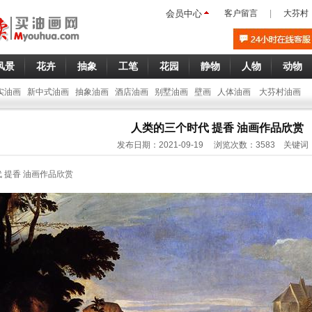
会员中心
客户留言
|
大芬村
风景
花卉
抽象
工笔
花园
静物
人物
动物
实油画
新中式油画
抽象油画
酒店油画
别墅油画
壁画
人体油画
大芬村油画
人类的三个时代 提香 油画作品欣赏
发布日期：2021-09-19 浏览次数：3583 关键词
 提香 油画作品欣赏