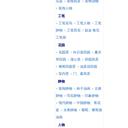
乐器
装饰风景
装饰动物
装饰人物
工笔
工笔花鸟
工笔人物
工笔
静物
工笔荷花
贴金 银箔
工笔画
花园
花园景
向日葵田园
薰衣
草田园
蒲公英
田园风景
葡萄田园景
油菜花田园
室内景
门、窗风景
静物
装饰静物
柿子油画
古典
静物
写实静物
印象静物
现代静物
中国静物、青花
瓷
水果静物
葡萄、葡萄酒
油画
人物