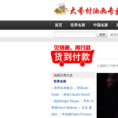
首页
世界名画
中国名家
超现
人类的三个时代
油画分类大全
世界名画
世界名画集合
梵高van
Gogh
莫奈Claude Monet
德加Edgar Degas
亨利·马
蒂斯Henri Matisse
马克·夏
加尔
毕加索Pablo Picasso