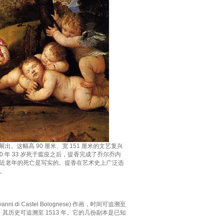
出。这幅高 90 厘米、宽 151 厘米的文艺复兴
 年 33 岁死于瘟疫之后，提香完成了乔尔乔内
近老年的死亡是写实的。提香在艺术史上广泛选
。
 Castel Bolognese) 作画，时间可追溯至
ova），其历史可追溯至 1513 年。它的几份副本是已知