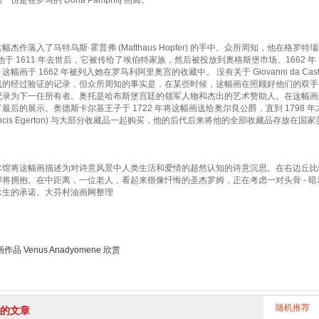
是在罗马的 Doria Pamphilj 画廊。
杰作落入了马特乌斯·霍普弗 (Matthaus Hopfer) 的手中。众所周知，他在格罗特瑙 
他于 1611 年去世后，它被传给了埃伯特家族，然后被投放到奥格斯堡市场。1662
于 1662 年被列入她在罗马利阿里奥宫的收藏中。 没有关于 Giovanni da Castel Bologne
流的经过验证的记录，但众所周知的事实是，在某些时候，这幅画在照顾好他们的双手
ni) 被记录为下一任所有者。奥托是哈布斯堡宫廷的领军人物和杰出的艺术赞助人。在这
最后的展示。奥德斯卡尔基王子于 1722 年将这幅画送给奥尔良公爵，直到 1798
rancis Egerton) 与大部分收藏品一起购买，他的后代后来将他的全部收藏品存放
术馆将这幅画描述为对诗意风景中人类生活和爱情的超然认知的诗意沉思。在右边丘比
即将拥抱。在中距离，一位老人，看起来很像忏悔的圣杰罗姆，正在考虑一对头骨 - 
永生的承诺。大芬村油画网整理
品 Venus Anadyomene 欣赏
随机推荐
的文章