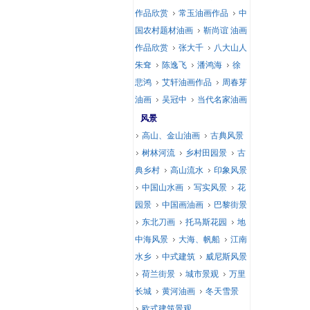
作品欣赏
常玉油画作品
中
国农村题材油画
靳尚谊 油画
作品欣赏
张大千
八大山人
朱耷
陈逸飞
潘鸿海
徐
悲鸿
艾轩油画作品
周春芽
油画
吴冠中
当代名家油画
风景
高山、金山油画
古典风景
树林河流
乡村田园景
古
典乡村
高山流水
印象风景
中国山水画
写实风景
花
园景
中国画油画
巴黎街景
东北刀画
托马斯花园
地
中海风景
大海、帆船
江南
水乡
中式建筑
威尼斯风景
荷兰街景
城市景观
万里
长城
黄河油画
冬天雪景
欧式建筑景观