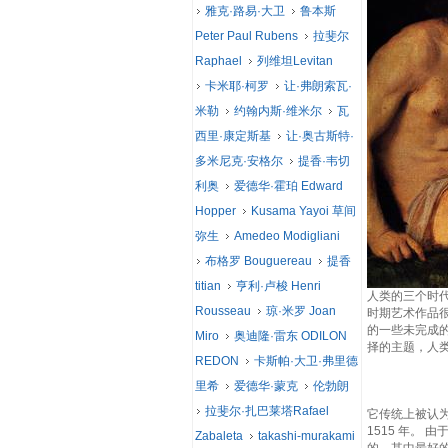
雅克·路易·大卫
鲁本斯
Peter Paul Rubens
拉斐尔
Raphael
列维坦Levitan
卡米耶·柯罗
让·弗朗索瓦·
米勒
约翰内斯·维米尔
瓦
西里·康定斯基
让·奥古斯特·
多米尼克·安格尔
提香·韦切
利奥
爱德华·霍珀 Edward
Hopper
Kusama Yayoi 草间
弥生
Amedeo Modigliani
布格罗 Bouguereau
提香
titian
亨利·卢梭 Henri
人类的三个时代是
Rousseau
琼·米罗 Joan
时期艺术作品很
的一些未完成
Miro
奥迪隆·雷东 ODILON
择的主题，人
REDON
卡斯帕·大卫·弗里德
里希
爱德华·蒙克
伦勃朗
拉斐尔·扎巴莱塔Rafael
它传统上被认为是
1515 年。 由
Zabaleta
takashi-murakami