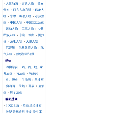
人体油画
古典人物
美女
贵妇
西方古典宫廷
印象人
物
宗教、神话人物
小孩油
画
中国人物
中国宫廷油画
运动人物
工笔人物
少数
民族人物
京剧、戏曲
阿拉
伯
酒吧人物
天使人物
芭蕾舞
佛教敦煌人物
现
代人物
婚纱油画订做
动物
动物综合
鸡、鸭、鹅、家
禽油画
马油画
鸟系列
鱼、鲤鱼
牛油画
羊油画
狗油画
天鹅
孔雀
鹿油
画
狮子油画
雕塑壁画
3D艺术画
壁画,墙绘油画
雕塑 景观造形 摆设 摆件 工