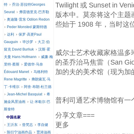
Twilight 或 Sunse
特
乔治·苏拉特Georges
Seurat
弗雷德里克·巴齐勒
版本中。莫奈将这个主题
奥迪隆·雷东 Odilon Redon
些始于 1908 年，当时
Peder Monsted 蒙斯特德
达利
保罗·高更Paul
Gauguin
毕沙罗
大卫·伯
留克 David Burliuk
汉斯·霍
威尔士艺术收藏家格温多琳·戴
夫曼 Hans Hofmann
威廉·梅
的圣乔治马焦雷（San Gi
里特·蔡斯
爱德华·马奈
加的夫的美术馆（现为加
Édouard Manet
马格利特
Rene Magritte
弗朗索瓦·马
丁·卡维尔
阿舍·布朗·杜兰德
Jean-Michel Basquiat
希
普利司通艺术博物馆有一
施金风景油画
让·米歇尔·巴
斯奎特
分享文章===
中国名家
更多
王沂东
曾梵志
李自健
陈衍宁油画作品
贾涛油画