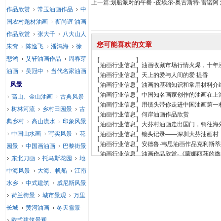
上一篇:
划船派对的午餐 -皮埃尔-奥古斯特·雷诺阿
作品欣赏
常玉油画作品
中
国农村题材油画
靳尚谊 油画
作品欣赏
张大千
八大山人
您可能喜欢的文章
朱耷
陈逸飞
潘鸿海
徐
悲鸿
艾轩油画作品
周春芽
【
】
油画行业信息
油画收藏市场行情火爆，十年
【
】
油画
吴冠中
当代名家油画
油画行业信息
天上的爱与人间的爱 提香
【
】
风景
油画行业信息
油画的基础知识和常用材料介
【
】
油画行业信息
中国知名画家创作的油画在上
高山、金山油画
古典风景
【
】
油画行业信息
用镜头带你走进中国油画第一
树林河流
乡村田园景
古
【
】
油画行业信息
何岸油画作品欣赏
【
】
典乡村
高山流水
印象风景
油画行业信息
大芬村油画走出国门，销往海
【
】
中国山水画
写实风景
花
油画行业信息
镜头记录——深圳大芬油画村
【
】
油画行业信息
安德鲁·韦思油画作品克利斯
园景
中国画油画
巴黎街景
【
】
油画行业信息
油画作品欣赏-《蒙娜丽莎的微
东北刀画
托马斯花园
地
中海风景
大海、帆船
江南
水乡
中式建筑
威尼斯风景
荷兰街景
城市景观
万里
长城
黄河油画
冬天雪景
欧式建筑景观