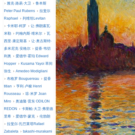
雅克·路易·大卫
鲁本斯
Peter Paul Rubens
拉斐尔
Raphael
列维坦Levitan
卡米耶·柯罗
让·弗朗索瓦·
米勒
约翰内斯·维米尔
瓦
西里·康定斯基
让·奥古斯特·
多米尼克·安格尔
提香·韦切
利奥
爱德华·霍珀 Edward
Hopper
Kusama Yayoi 草间
弥生
Amedeo Modigliani
布格罗 Bouguereau
提香
titian
亨利·卢梭 Henri
Rousseau
琼·米罗 Joan
Miro
奥迪隆·雷东 ODILON
REDON
卡斯帕·大卫·弗里德
里希
爱德华·蒙克
伦勃朗
拉斐尔·扎巴莱塔Rafael
Zabaleta
takashi-murakami