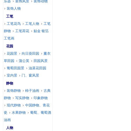
乐器
装饰风景
装饰动物
装饰人物
工笔
工笔花鸟
工笔人物
工笔
静物
工笔荷花
贴金 银箔
工笔画
花园
花园景
向日葵田园
薰衣
草田园
蒲公英
田园风景
葡萄田园景
油菜花田园
室内景
门、窗风景
静物
装饰静物
柿子油画
古典
静物
写实静物
印象静物
现代静物
中国静物、青花
瓷
水果静物
葡萄、葡萄酒
油画
人物