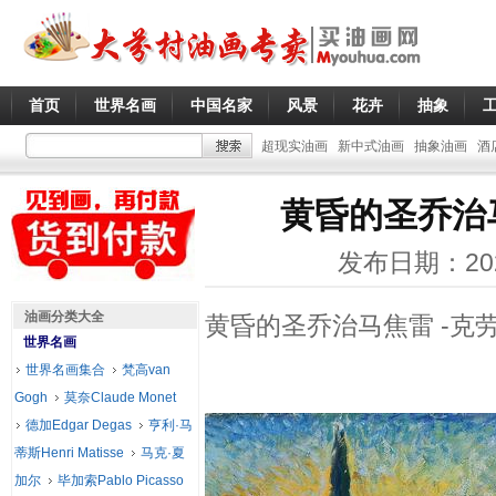
首页
世界名画
中国名家
风景
花卉
抽象
超现实油画
新中式油画
抽象油画
酒
黄昏的圣乔治
发布日期：20
油画分类大全
黄昏的圣乔治马焦雷 -克
世界名画
世界名画集合
梵高van
Gogh
莫奈Claude Monet
德加Edgar Degas
亨利·马
蒂斯Henri Matisse
马克·夏
加尔
毕加索Pablo Picasso