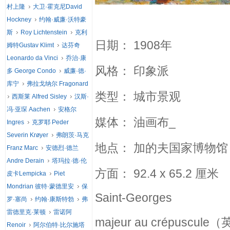
村上隆
大卫·霍克尼David
Hockney
约翰·威廉·沃特豪
斯
Roy Lichtenstein
克利
日期： 1908年
姆特Gustav Klimt
达芬奇
Leonardo da Vinci
乔治·康
风格： 印象派
多 George Condo
威廉·德·
库宁
弗拉戈纳尔 Fragonard
类型： 城市景观
西斯莱 Alfred Sisley
汉斯·
冯·亚琛 Aachen
安格尔
媒体： 油画布_
Ingres
克罗耶 Peder
Severin Krøyer
弗朗茨·马克
地点： 加的夫国家博物
Franz Marc
安德烈·德兰
Andre Derain
塔玛拉·德·伦
方面： 92.4 x 65.2 厘米
皮卡Lempicka
Piet
Mondrian 彼特·蒙德里安
保
Saint-Georges
罗·塞尚
约翰·康斯特勃
弗
雷德里克·莱顿
雷诺阿
majeur au crépuscule（
Renoir
阿尔伯特·比尔施塔