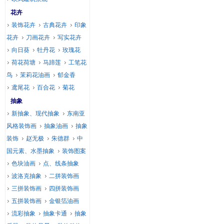
花卉
装饰花卉
古典花卉
印象
花卉
刀画花卉
写实花卉
向日葵
牡丹花
玫瑰花
荷花荷塘
马蹄莲
工笔花
鸟
茉莉花油画
郁金香
鸢尾花
百合花
菊花
抽象
新抽象、现代抽象
东南亚
风格装饰画
抽象油画
抽象
装饰
赵无极
朱德群
中
国元素、水墨抽象
装饰图案
色块油画
点、线条抽象
波洛克抽象
二拼装饰画
三拼装饰画
四拼装饰画
五拼装饰画
金银箔油画
流彩抽象
抽象卡通
抽象