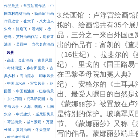
作品欣赏
常玉油画作品
中
3.绘画馆 ：卢浮宫绘画
国农村题材油画
靳尚谊 油画
作品欣赏
张大千
八大山人
拟的。绘画馆共有35个展
朱耷
陈逸飞
潘鸿海
徐
品，三分之一来自外国画家
悲鸿
艾轩油画作品
周春芽
出的作品有：富凯的《查
油画
吴冠中
当代名家油画
风景
（16世纪）、拉斐尔的《
高山、金山油画
古典风景
纪）、里戈的《国王路易
树林河流
乡村田园景
古
在巴黎圣母院加冕大典》（
典乡村
高山流水
印象风景
纪）、安格尔的《土耳其
中国山水画
写实风景
花
园景
中国画油画
巴黎街景
出、最受人瞩目的自然是达
东北刀画
托马斯花园
地
《蒙娜丽莎》被置放在卢
中海风景
大海、帆船
江南
是特别的保护。玻璃罩周
水乡
中式建筑
威尼斯风景
节。《蒙娜丽莎》又称《
荷兰街景
城市景观
万里
长城
黄河油画
冬天雪景
写的作品。蒙娜丽莎端庄
欧式建筑景观