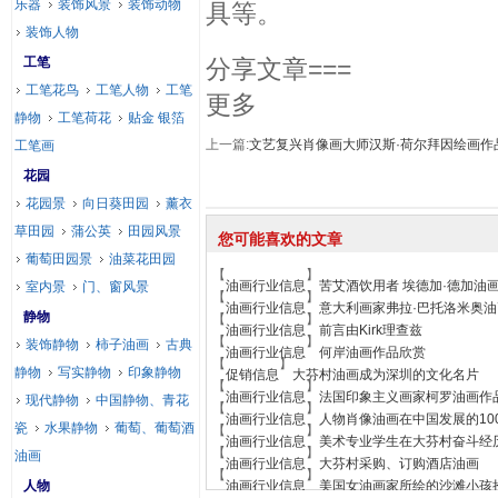
乐器
装饰风景
装饰动物
具等。
装饰人物
工笔
分享文章===
工笔花鸟
工笔人物
工笔
更多
静物
工笔荷花
贴金 银箔
上一篇:
文艺复兴肖像画大师汉斯·荷尔拜因绘画作
工笔画
花园
花园景
向日葵田园
薰衣
草田园
蒲公英
田园风景
您可能喜欢的文章
葡萄田园景
油菜花田园
【
】
油画行业信息
苦艾酒饮用者 埃德加·德加油
室内景
门、窗风景
【
】
油画行业信息
意大利画家弗拉·巴托洛米奥
静物
【
】
油画行业信息
前言由Kirk理查兹
【
】
装饰静物
柿子油画
古典
油画行业信息
何岸油画作品欣赏
【
】
静物
写实静物
印象静物
促销信息
大芬村油画成为深圳的文化名片
【
】
油画行业信息
法国印象主义画家柯罗油画作
现代静物
中国静物、青花
【
】
油画行业信息
人物肖像油画在中国发展的10
瓷
水果静物
葡萄、葡萄酒
【
】
油画行业信息
美术专业学生在大芬村奋斗经
【
】
油画
油画行业信息
大芬村采购、订购酒店油画
【
】
人物
油画行业信息
美国女油画家所绘的沙滩小孩