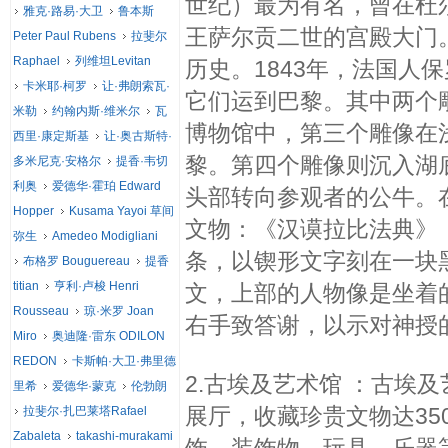
世纪）最为有名，曾在杜
雅克·路易·大卫
鲁本斯
王萨尔贡二世的宫殿大门
Peter Paul Rubens
拉斐尔
Raphael
列维坦Levitan
历史。1843年，法国人
卡米耶·柯罗
让·弗朗索瓦·
它们运到巴黎。其中两个雕
米勒
约翰内斯·维米尔
瓦
博物馆中，第三个雕像在浅
西里·康定斯基
让·奥古斯特·
黎。第四个雕像则沉入湖
多米尼克·安格尔
提香·韦切
利奥
爱德华·霍珀 Edward
头部转向参观者的公牛。
Hopper
Kusama Yayoi 草间
文物：《汉谟拉比法典》，
弥生
Amedeo Modigliani
条，以锲形文字刻在一块黑
布格罗 Bouguereau
提香
titian
亨利·卢梭 Henri
文，上部的人物像是坐着
Rousseau
琼·米罗 Joan
右手致答谢，以示对神授
Miro
奥迪隆·雷东 ODILON
REDON
卡斯帕·大卫·弗里德
2.古埃及艺术馆 ：古埃
里希
爱德华·蒙克
伦勃朗
展厅，收藏珍贵文物达3
拉斐尔·扎巴莱塔Rafael
Zabaleta
takashi-murakami