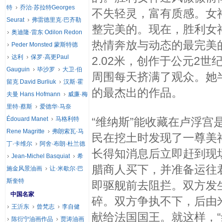
特
乔治·苏拉特Georges
不失轻灵，富有质感。女
Seurat
弗雷德里克·巴齐勒
整完美的。现在，胜利女
奥迪隆·雷东 Odilon Redon
热情奔放与动态的最完美
Peder Monsted 蒙斯特德
达利
保罗·高更Paul
2.02米，创作于公元2
Gauguin
毕沙罗
大卫·伯
周围每天挤满了观众。她
留克 David Burliuk
汉斯·霍
的最杰出的作品。
夫曼 Hans Hofmann
威廉·梅
里特·蔡斯
爱德华·马奈
Édouard Manet
马格利特
“维纳斯”能收藏在卢浮宫
Rene Magritte
弗朗索瓦·马
民在挖土时发现了一尊美
丁·卡维尔
阿舍·布朗·杜兰德
长得知消息后立即赶到现
Jean-Michel Basquiat
希
腊商人买下，并准备运往
施金风景油画
让·米歇尔·巴
斯奎特
即驱舰前去阻拦。双方发
中国名家
碎。双方争执不下，后由
王沂东
曾梵志
李自健
献给法国国王。就这样，
陈衍宁油画作品
贾涛油画