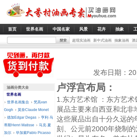
首页
世界名画
中国名家
风景
花卉
抽象
超现实油画
新中式油画
抽象油画
酒
发布日期：20
卢浮宫布局：
油画分类大全
世界名画
1.东方艺术馆 ：东方艺术
世界名画集合
梵高van
展品主要来自西亚和北非
Gogh
莫奈Claude Monet
这些展品出自十分久远的年
德加Edgar Degas
亨利·马
蒂斯Henri Matisse
马克·夏
刻、公元前2000年烧制
加尔
毕加索Pablo Picasso