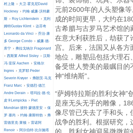
饰、装饰物、玩具、乐器
村上隆
大卫·霍克尼David
元前2600年的人头塑像
Hockney
约翰·威廉·沃特豪
成的时间更早，大约在18
斯
Roy Lichtenstein
克利
姆特Gustav Klimt
达芬奇
古希腊与古罗马艺术馆的
Leonardo da Vinci
乔治·康
在意大利获胜后，劫获了
多 George Condo
威廉·德·
宫。后来，法国又从各方
库宁
弗拉戈纳尔 Fragonard
地位，雕塑品包括大理石
西斯莱 Alfred Sisley
汉斯·
冯·亚琛 Aachen
安格尔
备受世人赞美的最瞩目的
Ingres
克罗耶 Peder
神“维纳斯”。
Severin Krøyer
弗朗茨·马克
Franz Marc
安德烈·德兰
“萨姆特拉斯的胜利女神”
Andre Derain
塔玛拉·德·伦
皮卡Lempicka
Piet
是座无头无手的雕像，18
Mondrian 彼特·蒙德里安
保
像尽管已失去了手和头，
罗·塞尚
约翰·康斯特勃
弗
战争的胜利。根据研究，
雷德里克·莱顿
雷诺阿
的。胜利女神迎风微微前
Renoir
阿尔伯特·比尔施塔