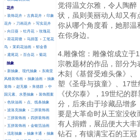
觉得温文尔雅，令人陶醉
花卉
状，虽则美丽动人却又有
装饰花卉
古典花卉
印象
花卉
刀画花卉
写实花卉
你从哪个角度看，她那温
向日葵
牡丹花
玫瑰花
在你身边。
荷花荷塘
马蹄莲
工笔花
鸟
茉莉花油画
郁金香
4.雕像馆：雕像馆成立于1
鸢尾花
百合花
菊花
宗教题材的作品，部分为
抽象
新抽象、现代抽象
东南亚
木刻《基督受难头像》、
风格装饰画
抽象油画
抽象
塑《圣母与孩童》、17世
装饰
赵无极
朱德群
中
《伏尔泰》，19世纪的群
国元素、水墨抽象
装饰图案
分，后来由于珍藏品增多，
色块油画
点、线条抽象
波洛克抽象
二拼装饰画
要是大革命时从王室没收
三拼装饰画
四拼装饰画
有人捐赠，展品便大大丰富
五拼装饰画
金银箔油画
钻石，有镶满宝石的王冠
流彩抽象
抽象卡通
抽象