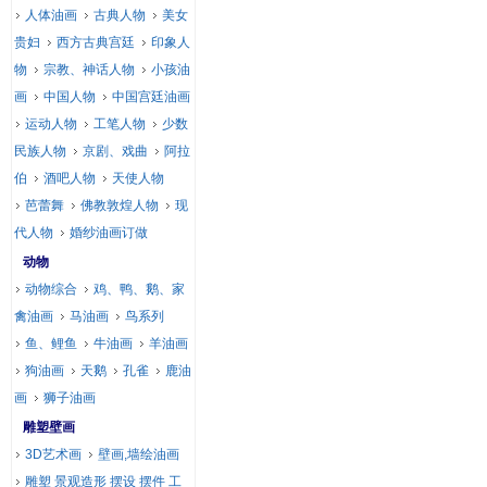
人体油画
古典人物
美女
贵妇
西方古典宫廷
印象人
物
宗教、神话人物
小孩油
画
中国人物
中国宫廷油画
运动人物
工笔人物
少数
民族人物
京剧、戏曲
阿拉
伯
酒吧人物
天使人物
芭蕾舞
佛教敦煌人物
现
代人物
婚纱油画订做
动物
动物综合
鸡、鸭、鹅、家
禽油画
马油画
鸟系列
鱼、鲤鱼
牛油画
羊油画
狗油画
天鹅
孔雀
鹿油
画
狮子油画
雕塑壁画
3D艺术画
壁画,墙绘油画
雕塑 景观造形 摆设 摆件 工