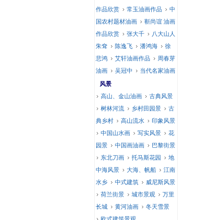
作品欣赏
常玉油画作品
中
国农村题材油画
靳尚谊 油画
作品欣赏
张大千
八大山人
朱耷
陈逸飞
潘鸿海
徐
悲鸿
艾轩油画作品
周春芽
油画
吴冠中
当代名家油画
风景
高山、金山油画
古典风景
树林河流
乡村田园景
古
典乡村
高山流水
印象风景
中国山水画
写实风景
花
园景
中国画油画
巴黎街景
东北刀画
托马斯花园
地
中海风景
大海、帆船
江南
水乡
中式建筑
威尼斯风景
荷兰街景
城市景观
万里
长城
黄河油画
冬天雪景
欧式建筑景观