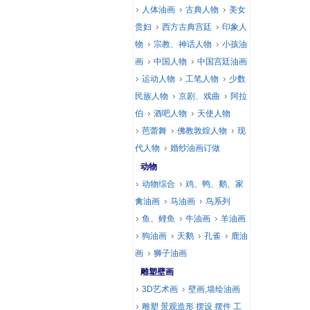
人体油画
古典人物
美女
贵妇
西方古典宫廷
印象人
物
宗教、神话人物
小孩油
画
中国人物
中国宫廷油画
运动人物
工笔人物
少数
民族人物
京剧、戏曲
阿拉
伯
酒吧人物
天使人物
芭蕾舞
佛教敦煌人物
现
代人物
婚纱油画订做
动物
动物综合
鸡、鸭、鹅、家
禽油画
马油画
鸟系列
鱼、鲤鱼
牛油画
羊油画
狗油画
天鹅
孔雀
鹿油
画
狮子油画
雕塑壁画
3D艺术画
壁画,墙绘油画
雕塑 景观造形 摆设 摆件 工