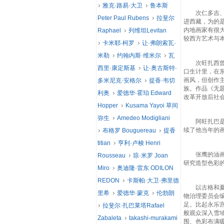
雅克·路易·大卫
鲁本斯
次仁多吉、格
Peter Paul Rubens
拉斐尔
进西藏，为的
内地画家有很
Raphael
列维坦Levitan
较西方艺术与
卡米耶·柯罗
让·弗朗索瓦·
米勒
约翰内斯·维米尔
瓦
次旺扎西曾任
西里·康定斯基
让·奥古斯特·
口生计里，在
画风，但创作
多米尼克·安格尔
提香·韦切
族。作品《无
利奥
爱德华·霍珀 Edward
改革开放后社
Hopper
Kusama Yayoi 草间
弥生
Amedeo Modigliani
阿旺扎巴是来
续了他当年的
布格罗 Bouguereau
提香
titian
亨利·卢梭 Henri
张鹰的油画功
Rousseau
琼·米罗 Joan
研究造型色彩
Miro
奥迪隆·雷东 ODILON
REDON
卡斯帕·大卫·弗里德
以古格和夏鲁
里希
爱德华·蒙克
伦勃朗
物治理委员会
足。比起永乐
拉斐尔·扎巴莱塔Rafael
般观众深入雪
Zabaleta
takashi-murakami
围、色彩布满