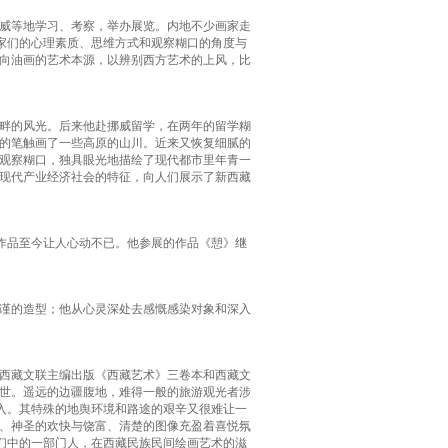
威等地学习、考察，举办展览。内地不少画家走
画家们的心理素质、思维方式和观察糊口的角度与
向油画的艺术本源，以辨别西方艺术的上风，比
畔的风光。后来他赴挪威留学，在两年的留学糊
的笔触画了一些高原的山川。近来又恢复细腻的
观察糊口，独具眼光地描绘了现代都市里年青一
现代产业经济社会的特征，向人们展示了新西藏
作品至今让人心动不已。他参展的作品《憩》继
谨的造型；他从心灵深处去感慨感染对象和深入
西藏文联主编出版《西藏艺术》三卷本和西藏文
世。遥远的边疆腹地，难得一般的旅游观光者涉
深入。其特殊的地舆环境和路途的艰辛又很难让一
、神圣的欢快与饶富、清楚的图像充盈着喜悦氛
他们中的一部门人，在西藏民族民间绘画艺术的滋