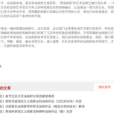
中天，在祖国各地，甚至异域他邦大放异彩。“雪域画派”的艺术品牌已被打造出来，
年文化积淀的艺术语言与本土的审美观念自然地相融合，让油画这一西方的文化，同我
家们至今仍争论不休，而西藏的画家们却能以天然平和的心态，将自己的价值观念、思
自己的作品具有了多样性的可能。
这一侧的西藏油画家们，走出高原，走出国门去看看各地艺术家们的原作，特别是
好领略欧洲油画的风貌和他们积累了几百年的经验是很重要的。尽管西藏的油画家们已
可以绝不夸张地说，在油画的技术语言层面上，我们还有很长的路要走。因此，我们要
学习、理解、吸收、融合东西文化，虚心诚挚、扎扎实实地学好油画的技术和技巧，才
作，弘扬民族提高前辈文化。
类
随机推荐
的文章
息
】
春节过后大芬油画村出现违建玻璃房
息
】
西班牙超现实主义画家达利油画作品《记忆的永恒》欣赏
息
】
法国著名油画家劳特雷克油画作品《梳妆台前的妓女》解读
息
】
奥地利表现主义画家克林姆特油画作品《吻》欣赏