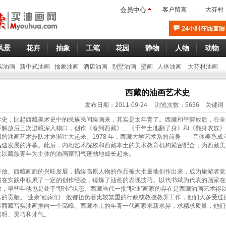
会员中心
客户留言
|
大芬村
风景
花卉
抽象
工笔
花园
静物
人物
动物
实油画
新中式油画
抽象油画
酒店油画
别墅油画
壁画
人体油画
大芬村油画
西藏的油画艺术史
发布日期：2011-09-24 浏览次数：5636 关键词
术史，比起西藏美术史中的民族民间绘画来，其实是太年青了。西藏和平解放后，在全
平解放后三次进藏深入糊口，创作《春到西藏》、《千年土地翻了身》和《翻身农奴》
的油画艺术步队才逐渐壮大起来。1978 年，西藏大学艺术系的前身——音体美系
迅速发展的序幕。此后，内地艺术院校和西藏本土的美术教育机构紧密配合，为西藏美
批以藏族青年为主体的油画家朝气蓬勃地成长起来。
、西藏画廊的兴旺发展，描绘高原人物的作品被大批量地创作出来，成为旅游者竞
们在实践中积累了一定的创作经验，锤炼了油画的表现技巧。以代书斌为代表的画家在
，早些年他也是处于“职业”状态。西藏当代一批“职业”画家的存在是西藏油画艺术
己的贡献。“业余”画家们一般都担负着比较繁重的行政或教授教养工作，他们大多受
将西藏写实油画推向一个高峰。西藏本土的年青一代画家求新求异，求精求质量，他们
聪明、灵巧和才气。