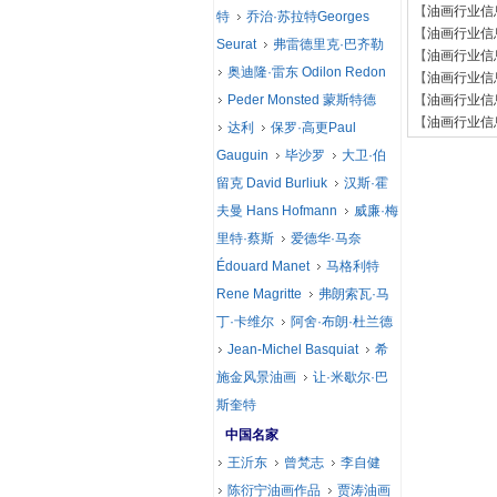
【
油画行业信
特
乔治·苏拉特Georges
【
油画行业信
Seurat
弗雷德里克·巴齐勒
【
油画行业信
奥迪隆·雷东 Odilon Redon
【
油画行业信
Peder Monsted 蒙斯特德
【
油画行业信
【
油画行业信
达利
保罗·高更Paul
Gauguin
毕沙罗
大卫·伯
留克 David Burliuk
汉斯·霍
夫曼 Hans Hofmann
威廉·梅
里特·蔡斯
爱德华·马奈
Édouard Manet
马格利特
Rene Magritte
弗朗索瓦·马
丁·卡维尔
阿舍·布朗·杜兰德
Jean-Michel Basquiat
希
施金风景油画
让·米歇尔·巴
斯奎特
中国名家
王沂东
曾梵志
李自健
陈衍宁油画作品
贾涛油画