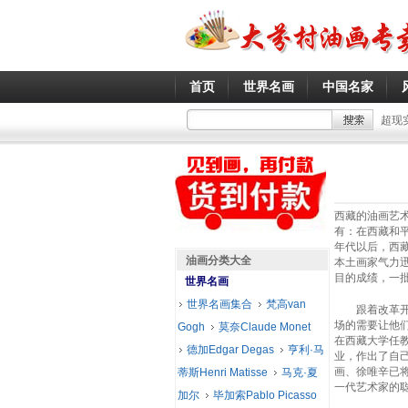
首页
世界名画
中国名家
超现
西藏的油画艺
有：在西藏和
年代以后，西藏
油画分类大全
本土画家气力
目的成绩，一
世界名画
世界名画集合
梵高van
跟着改革开放
场的需要让他
Gogh
莫奈Claude Monet
在西藏大学任教
德加Edgar Degas
亨利·马
业，作出了自
画、徐唯辛已
蒂斯Henri Matisse
马克·夏
一代艺术家的
加尔
毕加索Pablo Picasso