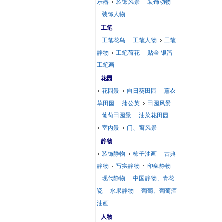
乐器
装饰风景
装饰动物
装饰人物
工笔
工笔花鸟
工笔人物
工笔
静物
工笔荷花
贴金 银箔
工笔画
花园
花园景
向日葵田园
薰衣
草田园
蒲公英
田园风景
葡萄田园景
油菜花田园
室内景
门、窗风景
静物
装饰静物
柿子油画
古典
静物
写实静物
印象静物
现代静物
中国静物、青花
瓷
水果静物
葡萄、葡萄酒
油画
人物