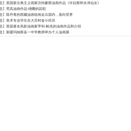
息
】
英国新古典主义画家沃特豪斯油画作品《许拉斯和水泽仙女》
息
】
梵高油画作品-绕圈的囚犯
息
】
陈丹青的西藏油画组画走出国内，面向世界
息
】
美术专业学生在大芬村奋斗经历
息
】
英国著名风影油画家亨利·帕克的油画作品和介绍
息
】
新疆玛纳斯县一中学教师举办个人油画展