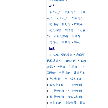
花卉
装饰花卉
古典花卉
印象
花卉
刀画花卉
写实花卉
向日葵
牡丹花
玫瑰花
荷花荷塘
马蹄莲
工笔花
鸟
茉莉花油画
郁金香
鸢尾花
百合花
菊花
抽象
新抽象、现代抽象
东南亚
风格装饰画
抽象油画
抽象
装饰
赵无极
朱德群
中
国元素、水墨抽象
装饰图案
色块油画
点、线条抽象
波洛克抽象
二拼装饰画
三拼装饰画
四拼装饰画
五拼装饰画
金银箔油画
流彩抽象
抽象卡通
抽象