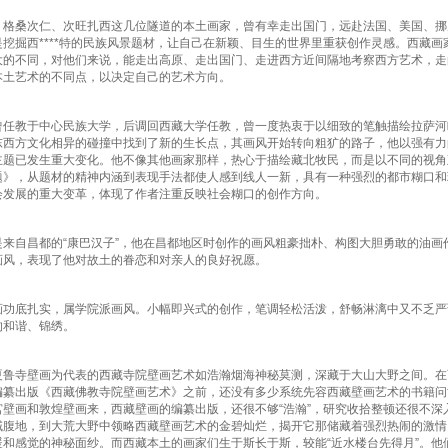
桑次仁、次旺扎西这几位隧道的本土画家，曾有幸走出国门，远赴法国、美国、挪
是挖掘西****特的民族风景题材，让自己在新颖、目生的世界里重获创作灵感。西藏
大的不同，对他们来说，能走出高原、走出国门、走进西方近间隔地考察西方艺术，走
本土艺术的不同点，以决定自己的艺术方向。
教于中心民族大学，后调回西藏大学任教，曾一度热衷于以细致的笔触描绘拉萨河
东西方文化相异的碰撞中找到了新的生长点，其画风开始转向粗犷的路子，他以强有力
主题已发生重大变化。他不像其他画家那样，热心于描绘藏北牧民，而是以不同的视角
题》，从题材的精神内涵到表现手法都使人感到线人一新，具有一种强烈的都市糊口和
会发展的重大变革，体现了作者注重反映社会糊口的创作方向。
自昌都的“康巴汉子”，他在昌都地区时创作的画风粗豪拙朴、构图大胆勇敢的油画
画风，表现了他对故土的眷恋和对亲人的良好祝愿。
底扎实，属学院派画风。小幅即兴式的创作，笔调轻松活泼，舒畅淋漓中又不乏严
的和谐、锦绣。
寺壁画为代表的西藏寺院壁画艺术如浩瀚烟海神秘莫测，深藏于大山大野之间。在
编纂出版《西藏佛教寺院壁画艺术》之前，还没有多少系统先容西藏壁画艺术的书籍问
宫壁画和敦煌壁画来，西藏壁画的编纂出版，还很不够“浩瀚”，研究收拾整顿还很不
域腹地，到大荒大野中领略西藏壁画艺术的金碧灿烂，揭开它那储藏着强烈热闹的激情
暖和感觉的神秘面纱。而西藏本土的画家们生于斯长于斯，较能“近水楼台先得月”。