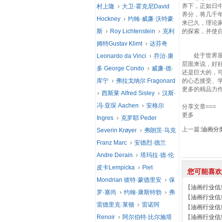
养下，正如日
村上隆
大卫·霍克尼David
养分，将几千
Hockney
约翰·威廉·沃特豪
来已久，理论
斯
Roy Lichtenstein
克利
的探索，并使
姆特Gustav Klimt
达芬奇
处于世界屋脊
Leonardo da Vinci
乔治·康
层面来说，好
多 George Condo
威廉·德·
还是巨大的，
库宁
弗拉戈纳尔 Fragonard
的心态接受、
更多的精品力
西斯莱 Alfred Sisley
汉斯·
冯·亚琛 Aachen
安格尔
分享文章===
更多
Ingres
克罗耶 Peder
上一篇:
油画分
Severin Krøyer
弗朗茨·马克
Franz Marc
安德烈·德兰
Andre Derain
塔玛拉·德·伦
皮卡Lempicka
Piet
您可能喜欢
Mondrian 彼特·蒙德里安
保
【
油画行业信
罗·塞尚
约翰·康斯特勃
弗
【
油画行业信
雷德里克·莱顿
雷诺阿
【
油画行业信
Renoir
阿尔伯特·比尔施塔
【
油画行业信