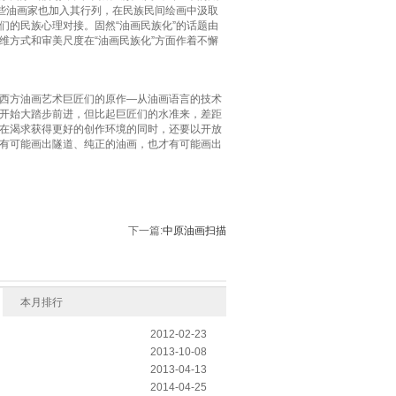
一些油画家也加入其行列，在民族民间绘画中汲取
们的民族心理对接。固然“油画民族化”的话题由
维方式和审美尺度在“油画民族化”方面作着不懈
西方油画艺术巨匠们的原作—从油画语言的技术
开始大踏步前进，但比起巨匠们的水准来，差距
在渴求获得更好的创作环境的同时，还要以开放
有可能画出隧道、纯正的油画，也才有可能画出
下一篇:
中原油画扫描
本月排行
2012-02-23
2013-10-08
2013-04-13
2014-04-25