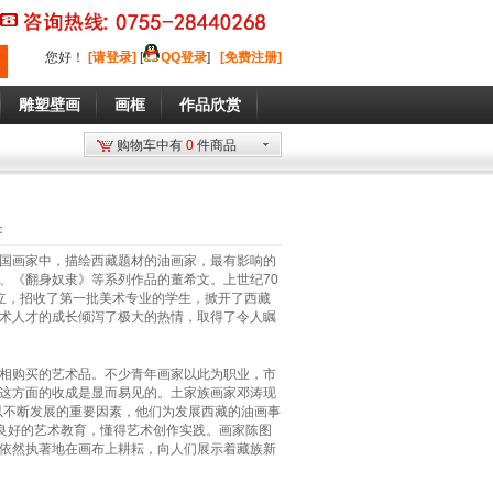
您好
！
[请登录]
[
QQ登录
]
[免费注册]
雕塑壁画
画框
作品欣赏
购物车中有
0
件商品
：
国画家中，描绘西藏题材的油画家，最有影响的
、《翻身奴隶》等系列作品的董希文。上世纪70
成立，招收了第一批美术专业的学生，掀开了西藏
术人才的成长倾泻了极大的热情，取得了令人瞩
相购买的艺术品。不少青年画家以此为职业，市
这方面的收成是显而易见的。土家族画家邓涛现
得以不断发展的重要因素，他们为发展西藏的油画事
过良好的艺术教育，懂得艺术创作实践。画家陈图
依然执著地在画布上耕耘，向人们展示着藏族新