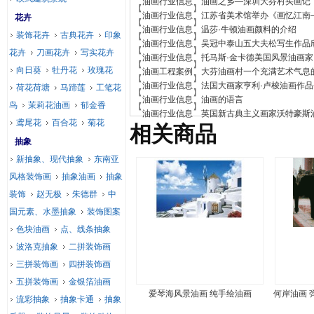
油画行业信息
油画之乡—深圳大芬村买画记
【
】
油画行业信息
江苏省美术馆举办《画忆江南
花卉
【
】
油画行业信息
温莎·牛顿油画颜料的介绍
装饰花卉
古典花卉
印象
【
】
油画行业信息
吴冠中泰山五大夫松写生作品
【
】
花卉
刀画花卉
写实花卉
油画行业信息
托马斯·金卡德美国风景油画家
【
】
向日葵
牡丹花
玫瑰花
油画工程案例
大芬油画村一个充满艺术气息
【
】
油画行业信息
法国大画家亨利·卢梭油画作品
荷花荷塘
马蹄莲
工笔花
【
】
油画行业信息
油画的语言
鸟
茉莉花油画
郁金香
【
】
油画行业信息
英国新古典主义画家沃特豪斯
鸢尾花
百合花
菊花
相关商品
抽象
新抽象、现代抽象
东南亚
风格装饰画
抽象油画
抽象
装饰
赵无极
朱德群
中
国元素、水墨抽象
装饰图案
色块油画
点、线条抽象
波洛克抽象
二拼装饰画
三拼装饰画
四拼装饰画
五拼装饰画
金银箔油画
爱琴海风景油画 纯手绘油画
何岸油画 
流彩抽象
抽象卡通
抽象