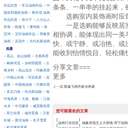
作品欣赏
常玉油画作品
中
条条、一串串的挂起来，
国农村题材油画
靳尚谊 油画
选购室内装饰画时应留
作品欣赏
张大千
八大山人
一是选购能够反映居室
朱耷
陈逸飞
潘鸿海
徐
相协调，能体现出同一美
悲鸿
艾轩油画作品
周春芽
油画
吴冠中
当代名家油画
快、或宁静、或冶艳、或
风景
能收到怡情悦目、轻松痛
高山、金山油画
古典风景
树林河流
乡村田园景
古
分享文章===
典乡村
高山流水
印象风景
更多
中国山水画
写实风景
花
园景
中国画油画
巴黎街景
上一篇:
陈逸飞画作家乡再展
东北刀画
托马斯花园
地
中海风景
大海、帆船
江南
水乡
中式建筑
威尼斯风景
您可能喜欢的文章
荷兰街景
城市景观
万里
【
】
长城
黄河油画
冬天雪景
油画行业信息
抽象表现主义大师德·库宁油
【
】
欧式建筑景观