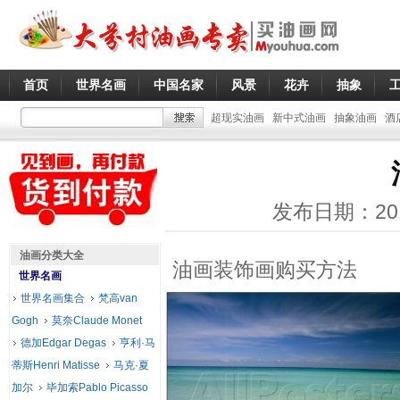
首页
世界名画
中国名家
风景
花卉
抽象
超现实油画
新中式油画
抽象油画
酒
发布日期：20
油画分类大全
油画装饰画购买方法
世界名画
世界名画集合
梵高van
Gogh
莫奈Claude Monet
德加Edgar Degas
亨利·马
蒂斯Henri Matisse
马克·夏
加尔
毕加索Pablo Picasso