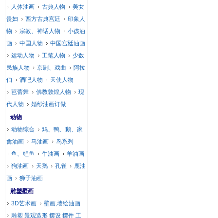
人体油画
古典人物
美女
贵妇
西方古典宫廷
印象人
物
宗教、神话人物
小孩油
画
中国人物
中国宫廷油画
运动人物
工笔人物
少数
民族人物
京剧、戏曲
阿拉
伯
酒吧人物
天使人物
芭蕾舞
佛教敦煌人物
现
代人物
婚纱油画订做
动物
动物综合
鸡、鸭、鹅、家
禽油画
马油画
鸟系列
鱼、鲤鱼
牛油画
羊油画
狗油画
天鹅
孔雀
鹿油
画
狮子油画
雕塑壁画
3D艺术画
壁画,墙绘油画
雕塑 景观造形 摆设 摆件 工