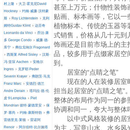
村上隆
大卫·霍克尼David
甚至上万元；什物性装饰
Hockney
约翰·威廉·沃特豪
贴画、标本画等，它以一
斯
Roy Lichtenstein
克利
植物标本、传统的玉器等
姆特Gustav Klimt
达芬奇
Leonardo da Vinci
乔治·康
式销售，价格从几十元到
多 George Condo
威廉·德·
饰画还是目前市场上的主
库宁
弗拉戈纳尔 Fragonard
品，较多用于点缀家居空
西斯莱 Alfred Sisley
汉斯·
到。
冯·亚琛 Aachen
安格尔
Ingres
克罗耶 Peder
居室的“点睛之笔”
Severin Krøyer
弗朗茨·马克
现在的人在装修居室时
Franz Marc
安德烈·德兰
担当起居室的“点睛之笔
Andre Derain
塔玛拉·德·伦
皮卡Lempicka
Piet
整体的布局作为同一的参
Mondrian 彼特·蒙德里安
保
协调和同一，夸大与整体
罗·塞尚
约翰·康斯特勃
弗
以中式风格装修的居室
雷德里克·莱顿
雷诺阿
为主，写意山水、水乡风
Renoir
阿尔伯特·比尔施塔