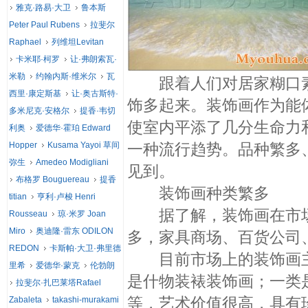
雅克·路易·大卫
鲁本斯
Peter Paul Rubens
拉斐尔
Raphael
列维坦Levitan
卡米耶·柯罗
让·弗朗索瓦·
米勒
约翰内斯·维米尔
瓦
跟着人们对居家糊口素
西里·康定斯基
让·奥古斯特·
饰多起来。装饰画作为能
多米尼克·安格尔
提香·韦切
使室内平添了几分生命力
利奥
爱德华·霍珀 Edward
Hopper
Kusama Yayoi 草间
一种流行趋势。品种繁多
弥生
Amedeo Modigliani
见到。
布格罗 Bouguereau
提香
装饰画种类繁多
titian
亨利·卢梭 Henri
据了解，装饰画在市场
Rousseau
琼·米罗 Joan
Miro
奥迪隆·雷东 ODILON
多，家具商场、百货公司
REDON
卡斯帕·大卫·弗里德
目前市场上的装饰画主
里希
爱德华·蒙克
伦勃朗
是什物装裱装饰画；一类
拉斐尔·扎巴莱塔Rafael
等，艺术价值很高，具有
Zabaleta
takashi-murakami