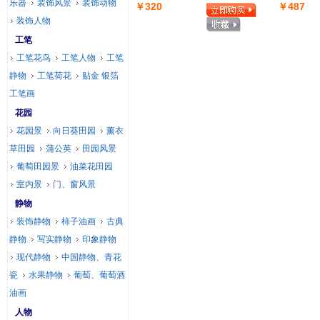
乐器
装饰风景
装饰动物
￥320
￥487
装饰人物
工笔
工笔花鸟
工笔人物
工笔
静物
工笔荷花
贴金 银箔
工笔画
花园
花园景
向日葵田园
薰衣
草田园
蒲公英
田园风景
葡萄田园景
油菜花田园
室内景
门、窗风景
静物
装饰静物
柿子油画
古典
静物
写实静物
印象静物
现代静物
中国静物、青花
瓷
水果静物
葡萄、葡萄酒
油画
人物