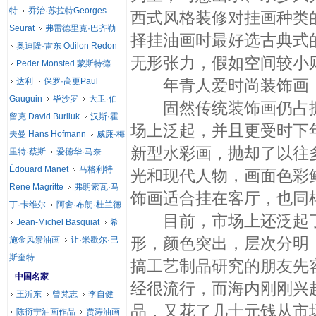
特
乔治·苏拉特Georges
西式风格装修对挂画种类
Seurat
弗雷德里克·巴齐勒
择挂油画时最好选古典式
奥迪隆·雷东 Odilon Redon
无形张力，假如空间较小
Peder Monsted 蒙斯特德
达利
保罗·高更Paul
年青人爱时尚装饰画
Gauguin
毕沙罗
大卫·伯
固然传统装饰画仍占据
留克 David Burliuk
汉斯·霍
场上泛起，并且更受时下
夫曼 Hans Hofmann
威廉·梅
新型水彩画，抛却了以往
里特·蔡斯
爱德华·马奈
Édouard Manet
马格利特
光和现代人物，画面色彩
Rene Magritte
弗朗索瓦·马
饰画适合挂在客厅，也同
丁·卡维尔
阿舍·布朗·杜兰德
目前，市场上还泛起了
Jean-Michel Basquiat
希
形，颜色突出，层次分明
施金风景油画
让·米歇尔·巴
斯奎特
搞工艺制品研究的朋友先
中国名家
经很流行，而海内刚刚兴
王沂东
曾梵志
李自健
品，又花了几十元钱从市
陈衍宁油画作品
贾涛油画