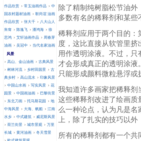
除了精制纯树脂松节油外
作品欣赏
常玉油画作品
中
国农村题材油画
靳尚谊 油画
多数有名的稀释剂和某些
作品欣赏
张大千
八大山人
朱耷
陈逸飞
潘鸿海
徐
稀释剂应用于两个目的：
悲鸿
艾轩油画作品
周春芽
度，这比直接从软管里挤
油画
吴冠中
当代名家油画
用作透明涂液。不过，只
风景
高山、金山油画
古典风景
才会形成真正的透明涂液
树林河流
乡村田园景
古
只能形成颜料微粒悬浮或
典乡村
高山流水
印象风景
中国山水画
写实风景
花
我知道许多画家把稀释剂
园景
中国画油画
巴黎街景
这些稀释剂改进了绘画质
东北刀画
托马斯花园
地
么一种论点，认为凡是名
中海风景
大海、帆船
江南
水乡
中式建筑
威尼斯风景
上，除了扎实的技巧以外
荷兰街景
城市景观
万里
长城
黄河油画
冬天雪景
所有的稀释剂都有一个共
欧式建筑景观