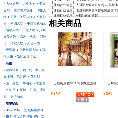
【
】
人体油画
古典人物
美女
油画行业信息
法国野兽派画家亨利·马蒂斯
【
】
贵妇
西方古典宫廷
印象人
油画行业信息
法国印象派画家雷诺阿油画作
【
】
油画行业信息
一幅油画的感想
物
宗教、神话人物
小孩油
相关商品
画
中国人物
中国宫廷油画
运动人物
工笔人物
少数
民族人物
京剧、戏曲
阿拉
伯
酒吧人物
天使人物
芭蕾舞
佛教敦煌人物
现
代人物
婚纱油画订做
动物
动物综合
鸡、鸭、鹅、家
禽油画
马油画
鸟系列
鱼、鲤鱼
牛油画
羊油画
巴黎街景 雨中情 写实风景油画
巴黎街
狗油画
天鹅
孔雀
鹿油
￥243
￥243
画
狮子油画
雕塑壁画
3D艺术画
壁画,墙绘油画
雕塑 景观造形 摆设 摆件 工