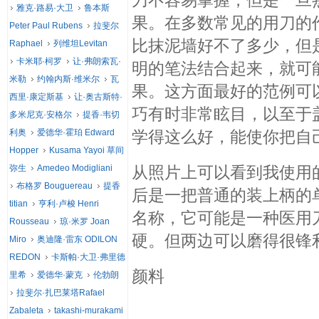
刀不容易掌握，但是一旦
雅克·路易·大卫
鲁本斯
果。在多数常见的用刀的
Peter Paul Rubens
拉斐尔
比抹泥墙好不了多少，但
Raphael
列维坦Levitan
卡米耶·柯罗
让·弗朗索瓦·
明的笔法结合起来，就可
米勒
约翰内斯·维米尔
瓦
果。这方面最好的范例可
西里·康定斯基
让·奥古斯特·
巧有时非常眩目，以至于
多米尼克·安格尔
提香·韦切
利奥
爱德华·霍珀 Edward
学得这么好，能使你把自
Hopper
Kusama Yayoi 草间
弥生
Amedeo Modigliani
从照片上可以看到我使用
布格罗 Bouguereau
提香
后是一把普通的装上柄的
titian
亨利·卢梭 Henri
名称，它可能是一种医用
Rousseau
琼·米罗 Joan
硬。但两边可以磨得很锋
Miro
奥迪隆·雷东 ODILON
REDON
卡斯帕·大卫·弗里德
颜料
里希
爱德华·蒙克
伦勃朗
拉斐尔·扎巴莱塔Rafael
Zabaleta
takashi-murakami