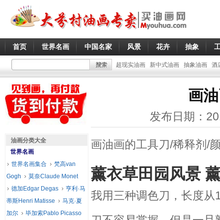
首页
世界名画
中国名家
风景
花卉
抽象
超现实油画
新中式油画
抽象油画
酒
画油
发布日期：20
油画分类大全
画油画的工具刀/稀释剂/
世界名画
世界名画集合
梵高van
薰衣草田园风景 
Gogh
莫奈Claude Monet
德加Edgar Degas
亨利·马
我用三种调色刀，长度从
蒂斯Henri Matisse
马克·夏
加尔
毕加索Pablo Picasso