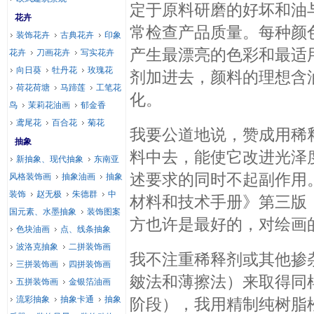
定于原料研磨的好坏和油
花卉
常检查产品质量。每种颜
装饰花卉
古典花卉
印象
产生最漂亮的色彩和最适
花卉
刀画花卉
写实花卉
向日葵
牡丹花
玫瑰花
剂加进去，颜料的理想含
荷花荷塘
马蹄莲
工笔花
化。
鸟
茉莉花油画
郁金香
鸢尾花
百合花
菊花
我要公道地说，赞成用稀
抽象
料中去，能使它改进光泽
新抽象、现代抽象
东南亚
述要求的同时不起副作用
风格装饰画
抽象油画
抽象
装饰
赵无极
朱德群
中
材料和技术手册》第三版（
国元素、水墨抽象
装饰图案
方也许是最好的，对绘画
色块油画
点、线条抽象
波洛克抽象
二拼装饰画
我不注重稀释剂或其他掺
三拼装饰画
四拼装饰画
皴法和薄擦法）来取得同
五拼装饰画
金银箔油画
流彩抽象
抽象卡通
抽象
阶段），我用精制纯树脂