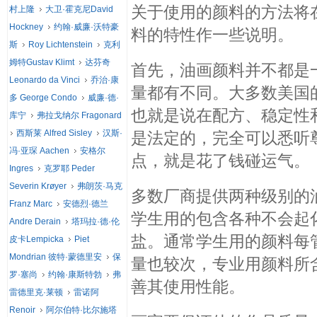
关于使用的颜料的方法将
村上隆
大卫·霍克尼David
Hockney
约翰·威廉·沃特豪
料的特性作一些说明。
斯
Roy Lichtenstein
克利
姆特Gustav Klimt
达芬奇
首先，油画颜料并不都是
Leonardo da Vinci
乔治·康
量都有不同。大多数美国的
多 George Condo
威廉·德·
也就是说在配方、稳定性
库宁
弗拉戈纳尔 Fragonard
西斯莱 Alfred Sisley
汉斯·
是法定的，完全可以悉听
冯·亚琛 Aachen
安格尔
点，就是花了钱碰运气。
Ingres
克罗耶 Peder
Severin Krøyer
弗朗茨·马克
多数厂商提供两种级别的油
Franz Marc
安德烈·德兰
学生用的包含各种不会起
Andre Derain
塔玛拉·德·伦
盐。通常学生用的颜料每
皮卡Lempicka
Piet
Mondrian 彼特·蒙德里安
保
量也较次，专业用颜料所
罗·塞尚
约翰·康斯特勃
弗
善其使用性能。
雷德里克·莱顿
雷诺阿
Renoir
阿尔伯特·比尔施塔