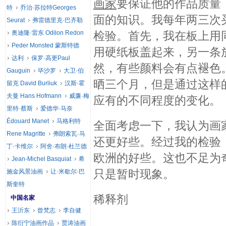
画家
要保证他的作品质量
特
乔治·苏拉特Georges
面的知识。我每年两三次
Seurat
弗雷德里克·巴齐勒
奥迪隆·雷东 Odilon Redon
检验。首先，我在板上用
Peder Monsted 蒙斯特德
用硬纸板盖起来，另一条
达利
保罗·高更Paul
然，有些颜料会有点褪色
Gauguin
毕沙罗
大卫·伯
晒三个月，但是通过这样
留克 David Burliuk
汉斯·霍
夫曼 Hans Hofmann
威廉·梅
应有的不同程度的变化。
里特·蔡斯
爱德华·马奈
Édouard Manet
马格利特
全面考虑一下，我认为画
Rene Magritte
弗朗索瓦·马
还更好些。经过我的检验
丁·卡维尔
阿舍·布朗·杜兰德
欧洲的好些。这也不足为
Jean-Michel Basquiat
希
只是暂时现象。
施金风景油画
让·米歇尔·巴
斯奎特
稀释剂
中国名家
王沂东
曾梵志
李自健
陈衍宁油画作品
贾涛油画