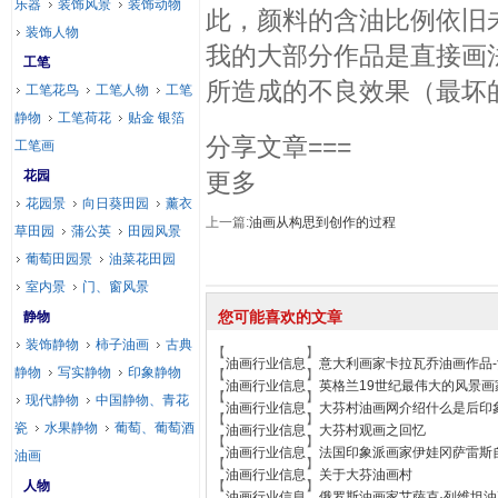
乐器
装饰风景
装饰动物
此，颜料的含油比例依旧
装饰人物
我的大部分作品是直接画
工笔
所造成的不良效果（最坏
工笔花鸟
工笔人物
工笔
静物
工笔荷花
贴金 银箔
分享文章===
工笔画
花园
更多
花园景
向日葵田园
薰衣
上一篇:
油画从构思到创作的过程
草田园
蒲公英
田园风景
葡萄田园景
油菜花田园
室内景
门、窗风景
您可能喜欢的文章
静物
装饰静物
柿子油画
古典
【
】
油画行业信息
意大利画家卡拉瓦乔油画作品-
静物
写实静物
印象静物
【
】
油画行业信息
英格兰19世纪最伟大的风景画
【
】
现代静物
中国静物、青花
油画行业信息
大芬村油画网介绍什么是后印
【
】
瓷
水果静物
葡萄、葡萄酒
油画行业信息
大芬村观画之回忆
【
】
油画行业信息
法国印象派画家伊娃冈萨雷斯
油画
【
】
油画行业信息
关于大芬油画村
人物
【
】
油画行业信息
俄罗斯油画家艾萨克·列维坦油画作品 