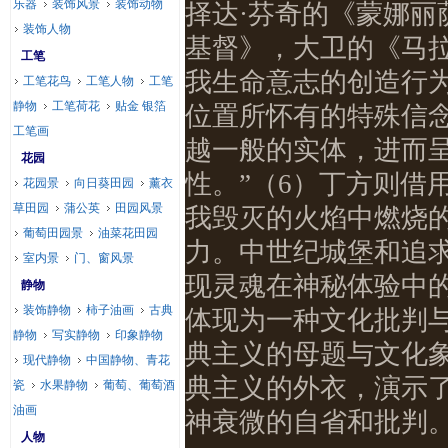
乐器
装饰风景
装饰动物
择达·芬奇的《蒙娜
装饰人物
基督》，大卫的《马
工笔
我生命意志的创造行
工笔花鸟
工笔人物
工笔
静物
工笔荷花
贴金 银箔
位置所怀有的特殊信
工笔画
越一般的实体，进而
花园
性。”（6）丁方则借
花园景
向日葵田园
薰衣
草田园
蒲公英
田园风景
我毁灭的火焰中燃烧
葡萄田园景
油菜花田园
力。中世纪城堡和追
室内景
门、窗风景
现灵魂在神秘体验中
静物
装饰静物
柿子油画
古典
体现为一种文化批判
静物
写实静物
印象静物
典主义的母题与文化
现代静物
中国静物、青花
典主义的外衣，演示
瓷
水果静物
葡萄、葡萄酒
油画
神衰微的自省和批判
人物