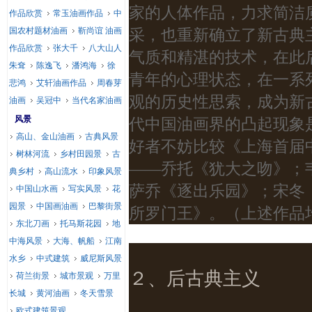
家的人体作品，力求简洁
作品欣赏
常玉油画作品
中
国农村题材油画
靳尚谊 油画
采，也重新确立了新古典
作品欣赏
张大千
八大山人
气质和精湛的技术，在此
朱耷
陈逸飞
潘鸿海
徐
青年的心理状态，在一系
悲鸿
艾轩油画作品
周春芽
观的历史性思索，成为新
油画
吴冠中
当代名家油画
风景
代中国油画界的凸起现象
高山、金山油画
古典风景
好者不妨比较《上海首届
树林河流
乡村田园景
古
——乔托《犹大之吻》；
典乡村
高山流水
印象风景
萨乔《逐出乐园》；宋冬
中国山水画
写实风景
花
园景
中国画油画
巴黎街景
所罗门王》。（上述作品均
东北刀画
托马斯花园
地
中海风景
大海、帆船
江南
水乡
中式建筑
威尼斯风景
２、后古典主义
荷兰街景
城市景观
万里
长城
黄河油画
冬天雪景
欧式建筑景观