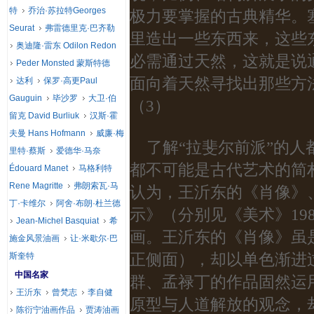
特
乔治·苏拉特Georges
极力要掌握的古典精华。
Seurat
弗雷德里克·巴齐勒
里造出一些东西来，这些
奥迪隆·雷东 Odilon Redon
必需通过天然，这就是说
Peder Monsted 蒙斯特德
面向着天然寻找出那些方
达利
保罗·高更Paul
Gauguin
毕沙罗
大卫·伯
（3）
留克 David Burliuk
汉斯·霍
夫曼 Hans Hofmann
威廉·梅
了解“拉斐尔前派”的
里特·蔡斯
爱德华·马奈
都不可能是古代艺术的简
Édouard Manet
马格利特
Rene Magritte
弗朗索瓦·马
认为，王沂东的《肖像》
丁·卡维尔
阿舍·布朗·杜兰德
示》（分别见《美术》19
Jean-Michel Basquiat
希
画。王沂东的《肖像》虽
施金风景油画
让·米歇尔·巴
正侧面），却以单色渐进
斯奎特
中国名家
群、孟禄丁的作品固然运
王沂东
曾梵志
李自健
原型与人道解放的观念，
陈衍宁油画作品
贾涛油画