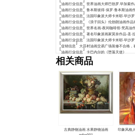
【
】
油画行业信息
世界油画大师巴勃罗.毕加索作
【
】
油画行业信息
鲁本斯彼得·保罗·鲁本斯油画
【
】
油画行业信息
法国印象派大师卡米耶·毕沙
【
】
油画行业信息
《浪子回头》伦勃朗油画作品
【
】
油画行业信息
世界名画-夜间咖啡馆-梵高油
【
】
油画行业信息
著名印象派画家莫奈作品-圣·
【
】
油画行业信息
法国印象派大师卡米耶·毕沙罗
【
】
促销信息
大芬村油画交易广场装修不合格，
【
】
油画行业信息
卡巴内尔的《堕落天使》
相关商品
古典静物油画 水果静物油画
印象风格