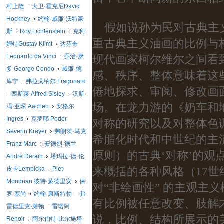
村上隆
大卫·霍克尼David
Hockney
约翰·威廉·沃特豪
假如说孙为民对古典主
斯
Roy Lichtenstein
克利
重古典主义油画的比例与
姆特Gustav Klimt
达芬奇
Leonardo da Vinci
乔治·康
现代画家柯尔维尔之间看
多 George Condo
威廉·德·
感、秩序、整体意味着这
库宁
弗拉戈纳尔 Fragonard
倦地探求、审阅、修改画
西斯莱 Alfred Sisley
汉斯·
场。在龙力游的《奶车和
冯·亚琛 Aachen
安格尔
Ingres
克罗耶 Peder
对称的研究以及对整体色
Severin Krøyer
弗朗茨·马克
希腊化时代和中世纪的主
Franz Marc
安德烈·德兰
原则）的古典‘对称’的观
Andre Derain
塔玛拉·德·伦
来概括的各种风格（17
皮卡Lempicka
Piet
Mondrian 彼特·蒙德里安
保
对“非绘画性” 的主观主
罗·塞尚
约翰·康斯特勃
弗
有比例被任意改变、肢解
雷德里克·莱顿
雷诺阿
说，比例、结构所展示的
Renoir
阿尔伯特·比尔施塔