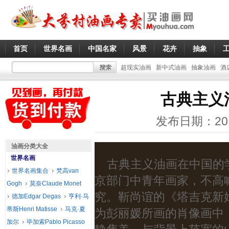
首页
世界名画
中国名家
风景
花卉
抽象
超现实油画
新中式油画
抽象油画
酒
古典主义
发布日期：20
油画分类大全
世界名画
古典主义油画在中国的学
世界名画集合
梵高van
京部门中青年画家，不高
Gogh
莫奈Claude Monet
究。靳尚谊的《塔吉克新娘
德加Edgar Degas
亨利·马
蒂斯Henri Matisse
马克·夏
为彭丽媛所画的肖像画中
加尔
毕加索Pablo Picasso