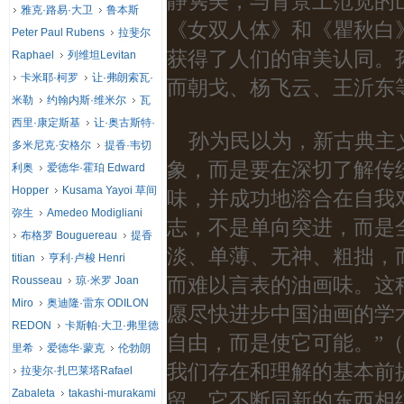
静隽美，与背景上范宽的
雅克·路易·大卫
鲁本斯
《女双人体》和《瞿秋白
Peter Paul Rubens
拉斐尔
获得了人们的审美认同。
Raphael
列维坦Levitan
卡米耶·柯罗
让·弗朗索瓦·
而朝戈、杨飞云、王沂东
米勒
约翰内斯·维米尔
瓦
西里·康定斯基
让·奥古斯特·
孙为民以为，新古典主
多米尼克·安格尔
提香·韦切
象，而是要在深切了解传
利奥
爱德华·霍珀 Edward
Hopper
Kusama Yayoi 草间
味，并成功地溶合在自我
弥生
Amedeo Modigliani
志，不是单向突进，而是
布格罗 Bouguereau
提香
淡、单薄、无神、粗拙，
titian
亨利·卢梭 Henri
而难以言表的油画味。这
Rousseau
琼·米罗 Joan
Miro
奥迪隆·雷东 ODILON
愿尽快进步中国油画的学
REDON
卡斯帕·大卫·弗里德
自由，而是使它可能。”
里希
爱德华·蒙克
伦勃朗
我们存在和理解的基本前
拉斐尔·扎巴莱塔Rafael
Zabaleta
takashi-murakami
留，它不断同新的东西相