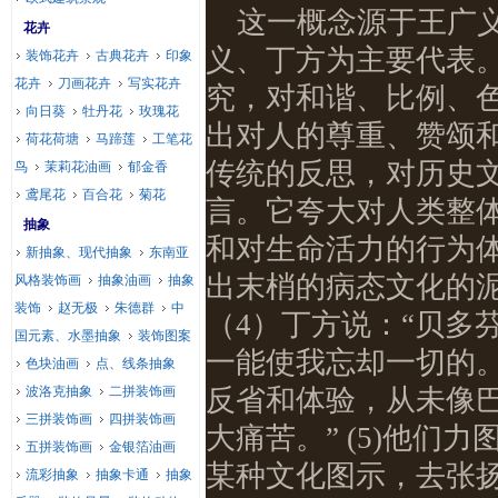
这一概念源于王广
花卉
义、丁方为主要代表
装饰花卉
古典花卉
印象
花卉
刀画花卉
写实花卉
究，对和谐、比例、
向日葵
牡丹花
玫瑰花
出对人的尊重、赞颂
荷花荷塘
马蹄莲
工笔花
传统的反思，对历史
鸟
茉莉花油画
郁金香
鸢尾花
百合花
菊花
言。它夸大对人类整
抽象
和对生命活力的行为体
新抽象、现代抽象
东南亚
出末梢的病态文化的
风格装饰画
抽象油画
抽象
装饰
赵无极
朱德群
中
（4）丁方说：“贝多
国元素、水墨抽象
装饰图案
一能使我忘却一切的。
色块油画
点、线条抽象
波洛克抽象
二拼装饰画
反省和体验，从未像
三拼装饰画
四拼装饰画
大痛苦。” (5)他
五拼装饰画
金银箔油画
某种文化图示，去张
流彩抽象
抽象卡通
抽象