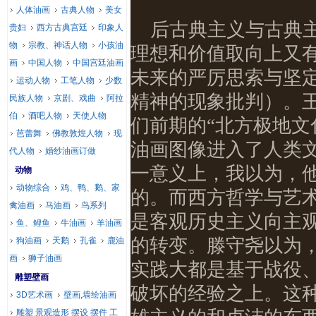
人体油画
古典人物
美女
后古典主义与古典
贵妇
西方古典宫廷
印象人
物
宗教、神话人物
小孩油
理想和价值取向上又
画
中国人物
中国宫廷油画
未来的严厉思索与坚
运动人物
工笔人物
少数
精神的现象批判）。王
民族人物
京剧、戏曲
阿拉
伯
酒吧人物
天使人物
们前期的“北方极地文
芭蕾舞
佛教敦煌人物
现
油画图像进入了人类
代人物
婚纱油画订做
一意义上，我以为，
动物
动物综合
鸡、鸭、鹅、家
的。而西方哲学与艺
禽油画
马油画
鸟系列
是客观历史主义向主
鱼、鲤鱼
牛油画
羊油画
的转变。滕守尧以为
狗油画
天鹅
孔雀
鹿油
画
狮子油画
实践大都是基于战役
雕塑壁画
破坏的经验之上。这
3D艺术画
壁画,墙绘油画
雕塑 景观造形 摆设 摆件 工