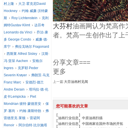
村上隆
大卫·霍克尼David
Hockney
约翰·威廉·沃特豪
斯
Roy Lichtenstein
克利
大芬村
油画网认为梵高作
姆特Gustav Klimt
达芬奇
Leonardo da Vinci
乔治·康
者。梵高一生创作出了上
多 George Condo
威廉·德·
库宁
弗拉戈纳尔 Fragonard
西斯莱 Alfred Sisley
汉斯·
分享文章===
冯·亚琛 Aachen
安格尔
Ingres
克罗耶 Peder
更多
Severin Krøyer
弗朗茨·马克
上一篇:
大芬油画村见闻
Franz Marc
安德烈·德兰
Andre Derain
塔玛拉·德·伦
皮卡Lempicka
Piet
Mondrian 彼特·蒙德里安
保
您可能喜欢的文章
罗·塞尚
约翰·康斯特勃
弗
【
】
雷德里克·莱顿
雷诺阿
油画行业信息
中原油画扫描
【
】
油画行业信息
中国画家在国外市场的开拓
Renoir
阿尔伯特·比尔施塔