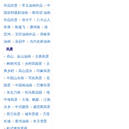
作品欣赏
常玉油画作品
中
国农村题材油画
靳尚谊 油画
作品欣赏
张大千
八大山人
朱耷
陈逸飞
潘鸿海
徐
悲鸿
艾轩油画作品
周春芽
油画
吴冠中
当代名家油画
风景
高山、金山油画
古典风景
树林河流
乡村田园景
古
典乡村
高山流水
印象风景
中国山水画
写实风景
花
园景
中国画油画
巴黎街景
东北刀画
托马斯花园
地
中海风景
大海、帆船
江南
水乡
中式建筑
威尼斯风景
荷兰街景
城市景观
万里
长城
黄河油画
冬天雪景
欧式建筑景观