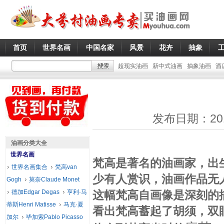
首页
世界名画
中国名家
风景
花卉
抽象
超现实油画
新中式油画
抽象油画
酒
发布日期：20
油画分类大全
世界名画
梵高是著名的油画家，出
世界名画集合
梵高van
少有人赏识，油画作品无
Gogh
莫奈Claude Monet
德加Edgar Degas
亨利·马
这幅梵高自画像是深刻的
蒂斯Henri Matisse
马克·夏
看出梵高蓄起了胡须，双
加尔
毕加索Pablo Picasso