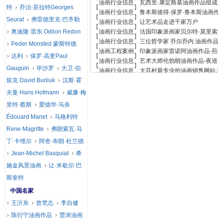
【
】
油画行业信息
瓦西里·康定斯基油画作品组成 
特
乔治·苏拉特Georges
【
】
油画行业信息
鲁本斯彼得·保罗·鲁本斯油画
【
】
Seurat
弗雷德里克·巴齐勒
油画行业信息
让艺术品走进千家万户
【
】
奥迪隆·雷东 Odilon Redon
油画行业信息
法国印象派画家贝尔特·莫里索
【
】
油画行业信息
三位哲学家 乔尔乔内 油画作
Peder Monsted 蒙斯特德
【
】
油画工程案例
印象派画家雷诺阿油画作品-
达利
保罗·高更Paul
【
】
油画行业信息
艺术大师伦勃朗油画作品-夜巡
【
】
Gauguin
毕沙罗
大卫·伯
油画行业信息
大芬村最专业的油画销售网站
留克 David Burliuk
汉斯·霍
夫曼 Hans Hofmann
威廉·梅
里特·蔡斯
爱德华·马奈
Édouard Manet
马格利特
Rene Magritte
弗朗索瓦·马
丁·卡维尔
阿舍·布朗·杜兰德
Jean-Michel Basquiat
希
施金风景油画
让·米歇尔·巴
斯奎特
中国名家
王沂东
曾梵志
李自健
陈衍宁油画作品
贾涛油画