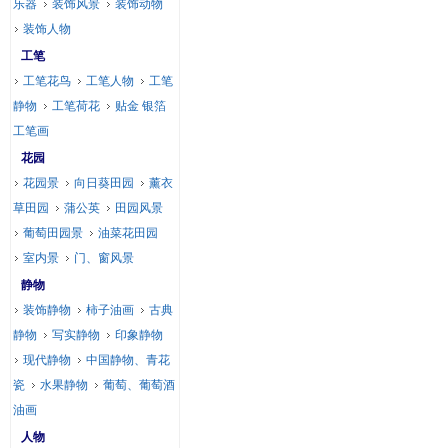
乐器
装饰风景
装饰动物
装饰人物
工笔
工笔花鸟
工笔人物
工笔
静物
工笔荷花
贴金 银箔
工笔画
花园
花园景
向日葵田园
薰衣
草田园
蒲公英
田园风景
葡萄田园景
油菜花田园
室内景
门、窗风景
静物
装饰静物
柿子油画
古典
静物
写实静物
印象静物
现代静物
中国静物、青花
瓷
水果静物
葡萄、葡萄酒
油画
人物