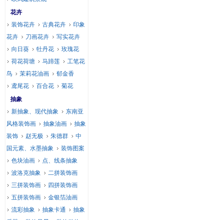
花卉
装饰花卉
古典花卉
印象
花卉
刀画花卉
写实花卉
向日葵
牡丹花
玫瑰花
荷花荷塘
马蹄莲
工笔花
鸟
茉莉花油画
郁金香
鸢尾花
百合花
菊花
抽象
新抽象、现代抽象
东南亚
风格装饰画
抽象油画
抽象
装饰
赵无极
朱德群
中
国元素、水墨抽象
装饰图案
色块油画
点、线条抽象
波洛克抽象
二拼装饰画
三拼装饰画
四拼装饰画
五拼装饰画
金银箔油画
流彩抽象
抽象卡通
抽象