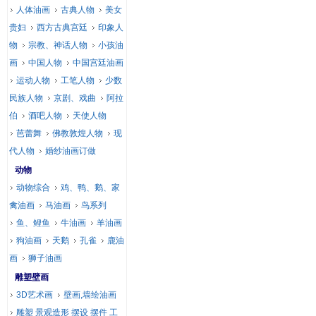
人体油画
古典人物
美女
贵妇
西方古典宫廷
印象人
物
宗教、神话人物
小孩油
画
中国人物
中国宫廷油画
运动人物
工笔人物
少数
民族人物
京剧、戏曲
阿拉
伯
酒吧人物
天使人物
芭蕾舞
佛教敦煌人物
现
代人物
婚纱油画订做
动物
动物综合
鸡、鸭、鹅、家
禽油画
马油画
鸟系列
鱼、鲤鱼
牛油画
羊油画
狗油画
天鹅
孔雀
鹿油
画
狮子油画
雕塑壁画
3D艺术画
壁画,墙绘油画
雕塑 景观造形 摆设 摆件 工