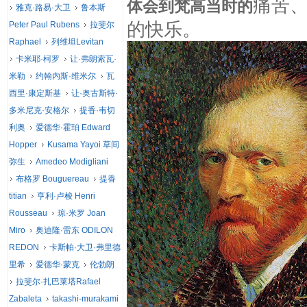
痛苦
体会到梵高当时的
雅克·路易·大卫
鲁本斯
的快乐。
Peter Paul Rubens
拉斐尔
Raphael
列维坦Levitan
卡米耶·柯罗
让·弗朗索瓦·
米勒
约翰内斯·维米尔
瓦
西里·康定斯基
让·奥古斯特·
多米尼克·安格尔
提香·韦切
利奥
爱德华·霍珀 Edward
Hopper
Kusama Yayoi 草间
弥生
Amedeo Modigliani
布格罗 Bouguereau
提香
titian
亨利·卢梭 Henri
Rousseau
琼·米罗 Joan
Miro
奥迪隆·雷东 ODILON
REDON
卡斯帕·大卫·弗里德
里希
爱德华·蒙克
伦勃朗
拉斐尔·扎巴莱塔Rafael
Zabaleta
takashi-murakami