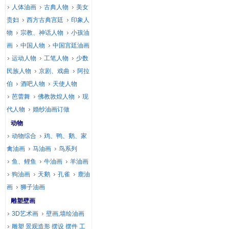
人体油画
古典人物
美女
贵妇
西方古典宫廷
印象人
物
宗教、神话人物
小孩油
画
中国人物
中国宫廷油画
运动人物
工笔人物
少数
民族人物
京剧、戏曲
阿拉
伯
酒吧人物
天使人物
芭蕾舞
佛教敦煌人物
现
代人物
婚纱油画订做
动物
动物综合
鸡、鸭、鹅、家
禽油画
马油画
鸟系列
鱼、鲤鱼
牛油画
羊油画
狗油画
天鹅
孔雀
鹿油
画
狮子油画
雕塑壁画
3D艺术画
壁画,墙绘油画
雕塑 景观造形 摆设 摆件 工