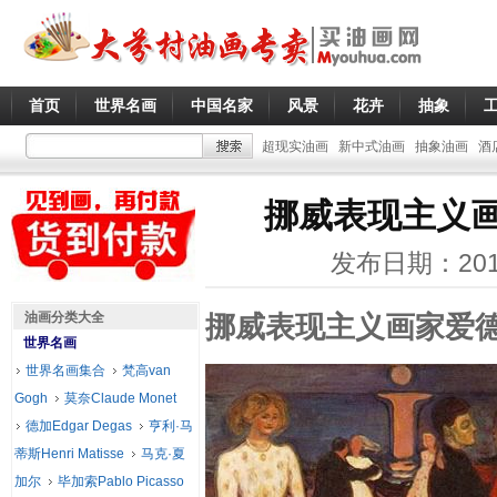
首页
世界名画
中国名家
风景
花卉
抽象
超现实油画
新中式油画
抽象油画
酒
挪威表现主义画
发布日期：201
油画分类大全
挪威表现主义画家爱德
世界名画
世界名画集合
梵高van
Gogh
莫奈Claude Monet
德加Edgar Degas
亨利·马
蒂斯Henri Matisse
马克·夏
加尔
毕加索Pablo Picasso