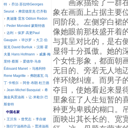
画家描绘了一群在河
特
乔治·苏拉特Georges
象在画面上占据主要
Seurat
弗雷德里克·巴齐勒
奥迪隆·雷东 Odilon Redon
同阶段。左侧穿白裙
Peder Monsted 蒙斯特德
像她眼前那枝盛开着
达利
保罗·高更Paul
与其呈对比的，是右
Gauguin
毕沙罗
大卫·伯
留克 David Burliuk
汉斯·霍
显得十分孤傲。她的
夫曼 Hans Hofmann
威廉·梅
个女性形象，都面朝
里特·蔡斯
爱德华·马奈
无目的、旁若无人地
Édouard Manet
马格利特
Rene Magritte
弗朗索瓦·马
伴环绕纠缠。而男子
丁·卡维尔
阿舍·布朗·杜兰德
夺目，使她看起来显
Jean-Michel Basquiat
希
施金风景油画
让·米歇尔·巴
里象征了人生短暂的
斯奎特
种更为卑贱的糊口。
中国名家
面映出其长长的、宽
王沂东
曾梵志
李自健
陈衍宁油画作品
贾涛油画