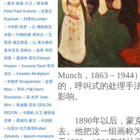
雅克·路易·大卫
鲁本斯
Peter Paul Rubens
拉斐尔
Raphael
列维坦Levitan
卡米耶·柯罗
让·弗朗索瓦·
米勒
约翰内斯·维米尔
瓦
西里·康定斯基
让·奥古斯特·
多米尼克·安格尔
提香·韦切
利奥
爱德华·霍珀 Edward
Hopper
Kusama Yayoi 草间
Munch，1863－
弥生
Amedeo Modigliani
布格罗 Bouguereau
提香
的，呼叫式的处理手法
titian
亨利·卢梭 Henri
影响。
Rousseau
琼·米罗 Joan
Miro
奥迪隆·雷东 ODILON
REDON
卡斯帕·大卫·弗里德
1890年以后，蒙克
里希
爱德华·蒙克
伦勃朗
拉斐尔·扎巴莱塔Rafael
去。他把这一组画称为
Zabaleta
takashi-murakami