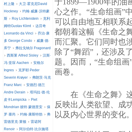
于1899—1900年
村上隆
大卫·霍克尼David
心之作。“生命组画”
Hockney
约翰·威廉·沃特豪
斯
Roy Lichtenstein
克利
可以自由地互相联系
姆特Gustav Klimt
达芬奇
都朝着这幅《生命之
Leonardo da Vinci
乔治·康
而汇聚。它们同时也
多 George Condo
威廉·德·
库宁
弗拉戈纳尔 Fragonard
除了“舞蹈”，还涉及
西斯莱 Alfred Sisley
汉斯·
题。因而，“生命组画
冯·亚琛 Aachen
安格尔
画卷。
Ingres
克罗耶 Peder
Severin Krøyer
弗朗茨·马克
Franz Marc
安德烈·德兰
Andre Derain
塔玛拉·德·伦
在《生命之舞》这幅
皮卡Lempicka
Piet
反映出人类欲望、成
Mondrian 彼特·蒙德里安
保
以及内心世界的变化
罗·塞尚
约翰·康斯特勃
弗
雷德里克·莱顿
雷诺阿
Renoir
阿尔伯特·比尔施塔