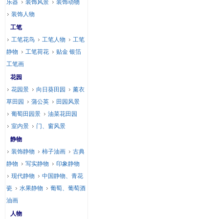
乐器
装饰风景
装饰动物
装饰人物
工笔
工笔花鸟
工笔人物
工笔
静物
工笔荷花
贴金 银箔
工笔画
花园
花园景
向日葵田园
薰衣
草田园
蒲公英
田园风景
葡萄田园景
油菜花田园
室内景
门、窗风景
静物
装饰静物
柿子油画
古典
静物
写实静物
印象静物
现代静物
中国静物、青花
瓷
水果静物
葡萄、葡萄酒
油画
人物