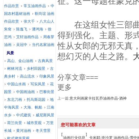
征。这一母题在蒙克
作品欣赏
常玉油画作品
中
国农村题材油画
靳尚谊 油画
作品欣赏
张大千
八大山人
在这组女性三部曲中
朱耷
陈逸飞
潘鸿海
徐
得到强化。主题、形
悲鸿
艾轩油画作品
周春芽
性从女郎的无邪天真
油画
吴冠中
当代名家油画
风景
想幻灭的人生之路。
高山、金山油画
古典风景
树林河流
乡村田园景
古
分享文章===
典乡村
高山流水
印象风景
中国山水画
写实风景
花
更多
园景
中国画油画
巴黎街景
上一篇:
意大利画家卡拉瓦乔油画作品-酒神
东北刀画
托马斯花园
地
中海风景
大海、帆船
江南
水乡
中式建筑
威尼斯风景
荷兰街景
城市景观
万里
您可能喜欢的文章
长城
黄河油画
冬天雪景
【
】
油画行业信息
卡米耶·毕沙罗 油画作品-雪
欧式建筑景观