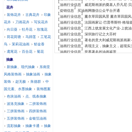
【
】
油画行业信息
威尼斯画派的奠基人乔凡尼·
花卉
【
】
促销信息
买油画网微信公众平台开通
【
】
装饰花卉
古典花卉
印象
油画行业信息
薰衣草田园风景 薰衣草田园风
【
】
花卉
刀画花卉
写实花卉
油画行业信息
法国画家让·巴普蒂斯特·格瑞
【
】
油画行业信息
江西上犹发展文化产业-上犹
向日葵
牡丹花
玫瑰花
【
】
油画行业信息
深圳旅行记之大芬村
荷花荷塘
马蹄莲
工笔花
【
】
油画行业信息
著名的意大利威尼斯画派画家
【
】
鸟
茉莉花油画
郁金香
油画行业信息
表现主义，抽象主义，超现实主义
【
】
鸢尾花
百合花
菊花
油画行业信息
世界著名的油画鉴赏
抽象
新抽象、现代抽象
东南亚
风格装饰画
抽象油画
抽象
装饰
赵无极
朱德群
中
国元素、水墨抽象
装饰图案
色块油画
点、线条抽象
波洛克抽象
二拼装饰画
三拼装饰画
四拼装饰画
五拼装饰画
金银箔油画
流彩抽象
抽象卡通
抽象