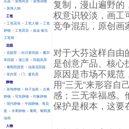
乐器
装饰风景
装饰动物
复制，漫山遍野的
装饰人物
权意识较淡，画工
工笔
竞争混乱，原创画
工笔花鸟
工笔人物
工笔
静物
工笔荷花
贴金 银箔
工笔画
花园
对于大芬这样自由
花园景
向日葵田园
薰衣
草田园
蒲公英
田园风景
是创意产品、核心
葡萄田园景
油菜花田园
原因是市场不规范
室内景
门、窗风景
用“三无”来形容
静物
装饰静物
柿子油画
古典
感；三无幸福感。
静物
写实静物
印象静物
保护是根本，这要
现代静物
中国静物、青花
瓷
水果静物
葡萄、葡萄酒
油画
人物