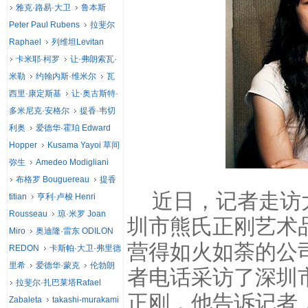
雅克·路易·大卫
鲁本斯
Peter Paul Rubens
拉斐尔
Raphael
列维坦Levitan
卡米耶·柯罗
让·弗朗索瓦·
米勒
约翰内斯·维米尔
瓦
西里·康定斯基
让·奥古斯特·
多米尼克·安格尔
提香·韦切
利奥
爱德华·霍珀 Edward
Hopper
Kusama Yayoi 草间
弥生
Amedeo Modigliani
布格罗 Bouguereau
提香
近日，记者走访大
titian
亨利·卢梭 Henri
Rousseau
琼·米罗 Joan
圳市熊氏正刚艺术
Miro
奥迪隆·雷东 ODILON
营得如火如荼的公
REDON
卡斯帕·大卫·弗里德
里希
爱德华·蒙克
伦勃朗
者电话采访了深圳
拉斐尔·扎巴莱塔Rafael
正刚，他告诉记者
Zabaleta
takashi-murakami