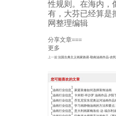
性规则。在海内，
有，大芬已经算是
网整理编辑
分享文章===
更多
上一篇:
法国古典主义画家路易·勒南油画作品-农
您可能喜欢的文章
【
】
油画行业信息
家庭装修如何选择装饰油画
【
】
油画行业信息
卡米耶·毕沙罗 油画作品 夕
【
】
油画行业信息
乔瓦尼安东尼奥运河油画作品
【
】
油画行业信息
学习画静物油画的方法和要点:
【
】
油画行业信息
意大利画家梅洛佐·达·福尔利
【
】