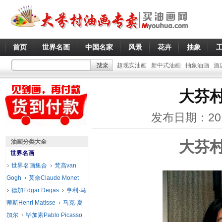
首页
世界名画
中国名家
风景
花卉
抽象
超现实油画
新中式油画
抽象油画
酒
大芬
发布日期：20
油画分类大全
大芬
世界名画
世界名画集合
梵高van
Gogh
莫奈Claude Monet
德加Edgar Degas
亨利·马
蒂斯Henri Matisse
马克·夏
加尔
毕加索Pablo Picasso