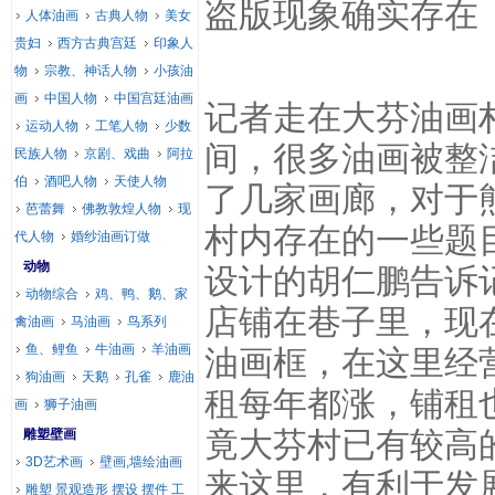
盗版现象确实存在
人体油画
古典人物
美女
贵妇
西方古典宫廷
印象人
物
宗教、神话人物
小孩油
画
中国人物
中国宫廷油画
记者走在大芬油画
运动人物
工笔人物
少数
间，很多油画被整
民族人物
京剧、戏曲
阿拉
伯
酒吧人物
天使人物
了几家画廊，对于
芭蕾舞
佛教敦煌人物
现
村内存在的一些题
代人物
婚纱油画订做
动物
设计的胡仁鹏告诉记
动物综合
鸡、鸭、鹅、家
店铺在巷子里，现
禽油画
马油画
鸟系列
鱼、鲤鱼
牛油画
羊油画
油画框，在这里经
狗油画
天鹅
孔雀
鹿油
租每年都涨，铺租
画
狮子油画
竟大芬村已有较高
雕塑壁画
3D艺术画
壁画,墙绘油画
来这里，有利于发
雕塑 景观造形 摆设 摆件 工