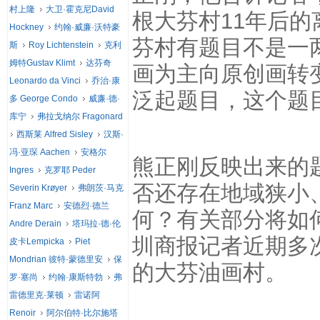
村上隆
大卫·霍克尼David
根大芬村11年后的
Hockney
约翰·威廉·沃特豪
芬村有题目不是一
斯
Roy Lichtenstein
克利
姆特Gustav Klimt
达芬奇
画为主向原创画转
Leonardo da Vinci
乔治·康
泛起题目，这个题
多 George Condo
威廉·德·
库宁
弗拉戈纳尔 Fragonard
西斯莱 Alfred Sisley
汉斯·
冯·亚琛 Aachen
安格尔
熊正刚反映出来的
Ingres
克罗耶 Peder
否还存在地域狭小
Severin Krøyer
弗朗茨·马克
Franz Marc
安德烈·德兰
何？有关部分将如
Andre Derain
塔玛拉·德·伦
圳商报记者近期多
皮卡Lempicka
Piet
Mondrian 彼特·蒙德里安
保
的大芬油画村。
罗·塞尚
约翰·康斯特勃
弗
雷德里克·莱顿
雷诺阿
Renoir
阿尔伯特·比尔施塔