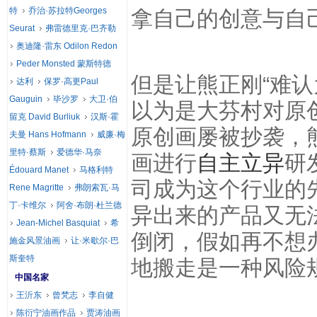
特
乔治·苏拉特Georges
拿自己的创意与自
Seurat
弗雷德里克·巴齐勒
奥迪隆·雷东 Odilon Redon
Peder Monsted 蒙斯特德
但是让熊正刚“难认
达利
保罗·高更Paul
Gauguin
毕沙罗
大卫·伯
以为是大芬村对原
留克 David Burliuk
汉斯·霍
原创画屡被抄袭，
夫曼 Hans Hofmann
威廉·梅
里特·蔡斯
爱德华·马奈
画进行
自主立异
研
Édouard Manet
马格利特
司成为这个行业的
Rene Magritte
弗朗索瓦·马
丁·卡维尔
阿舍·布朗·杜兰德
异出来的产品又无法
Jean-Michel Basquiat
希
倒闭，假如再不想
施金风景油画
让·米歇尔·巴
斯奎特
地搬走是一种风险
中国名家
王沂东
曾梵志
李自健
陈衍宁油画作品
贾涛油画