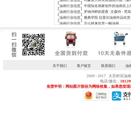
油画行业信息
印象派大师梵高油画作品《塞
【
】
油画行业信息
中国知名画家创作的油画在上
【
】
油画行业信息
罗纳河畔的星夜 -文森特 - 
【
】
油画行业信息
雅典学院 拉斐尔油画作品欣赏
【
】
油画行业信息
怎么样来欣赏一幅油画
关于我们
客户留言
联系我们
油
2009 - 2017 大芬村买油
电话/微信：
18129
免责申明：网站图片部份为网络收集，如果您发现