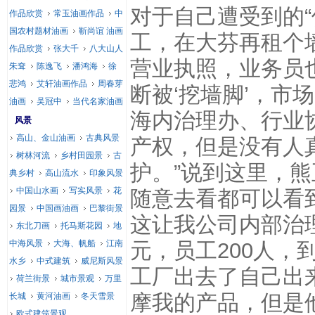
对于自己遭受到的“
作品欣赏
常玉油画作品
中
国农村题材油画
靳尚谊 油画
工，在大芬再租个墙
作品欣赏
张大千
八大山人
营业执照，业务员
朱耷
陈逸飞
潘鸿海
徐
悲鸿
艾轩油画作品
周春芽
断被‘挖墙脚’，市
油画
吴冠中
当代名家油画
海内治理办、行业
风景
高山、金山油画
古典风景
产权，但是没有人
树林河流
乡村田园景
古
护。”说到这里，
典乡村
高山流水
印象风景
中国山水画
写实风景
花
随意去看都可以看
园景
中国画油画
巴黎街景
这让我公司内部治理
东北刀画
托马斯花园
地
中海风景
大海、帆船
江南
元，员工200人，
水乡
中式建筑
威尼斯风景
工厂出去了自己出
荷兰街景
城市景观
万里
摩我的产品，但是
长城
黄河油画
冬天雪景
欧式建筑景观