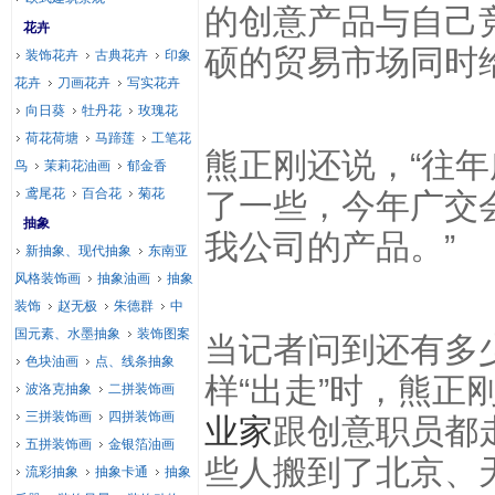
的创意产品与自己
花卉
硕的贸易市场同时
装饰花卉
古典花卉
印象
花卉
刀画花卉
写实花卉
向日葵
牡丹花
玫瑰花
荷花荷塘
马蹄莲
工笔花
熊正刚还说，“往
鸟
茉莉花油画
郁金香
鸢尾花
百合花
菊花
了一些，今年广交
抽象
我公司的产品。”
新抽象、现代抽象
东南亚
风格装饰画
抽象油画
抽象
装饰
赵无极
朱德群
中
国元素、水墨抽象
装饰图案
当记者问到还有多
色块油画
点、线条抽象
样“出走”时，熊
波洛克抽象
二拼装饰画
三拼装饰画
四拼装饰画
业家
跟创意职员都
五拼装饰画
金银箔油画
些人搬到了北京、
流彩抽象
抽象卡通
抽象