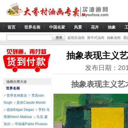
首页
世界名画
中国名家
风景
花卉
抽象
超现实油画
新中式油画
抽象油画
酒
抽象表现主义艺
发布日期：201
油画分类大全
抽象表现主义艺
世界名画
世界名画集合
梵高van
Gogh
莫奈Claude Monet
德加Edgar Degas
亨利·马
蒂斯Henri Matisse
马克·夏
加尔
毕加索Pablo Picasso