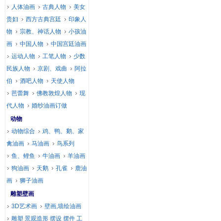
人体油画
古典人物
美女
贵妇
西方古典宫廷
印象人
物
宗教、神话人物
小孩油
画
中国人物
中国宫廷油画
运动人物
工笔人物
少数
民族人物
京剧、戏曲
阿拉
伯
酒吧人物
天使人物
芭蕾舞
佛教敦煌人物
现
代人物
婚纱油画订做
动物
动物综合
鸡、鸭、鹅、家
禽油画
马油画
鸟系列
鱼、鲤鱼
牛油画
羊油画
狗油画
天鹅
孔雀
鹿油
画
狮子油画
雕塑壁画
3D艺术画
壁画,墙绘油画
雕塑 景观造形 摆设 摆件 工