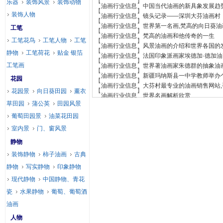
【
】
乐器
装饰风景
装饰动物
油画行业信息
中国当代油画的新具象发展趋
【
】
装饰人物
油画行业信息
镜头记录——深圳大芬油画村
【
】
油画行业信息
世界第一名画,梵高的向日葵
工笔
【
】
油画行业信息
梵高的油画和他传奇的一生
工笔花鸟
工笔人物
工笔
【
】
油画行业信息
风景油画的介绍和世界各国的
【
】
静物
工笔荷花
贴金 银箔
油画行业信息
法国印象派画家埃德加·德加
【
】
工笔画
油画行业信息
世界著油画家朱德群的抽象油
【
】
油画行业信息
新疆玛纳斯县一中学教师举办
花园
【
】
油画行业信息
大芬村最专业的油画销售网站
【
】
花园景
向日葵田园
薰衣
油画行业信息
世界名画解析欣赏
草田园
蒲公英
田园风景
葡萄田园景
油菜花田园
室内景
门、窗风景
静物
装饰静物
柿子油画
古典
静物
写实静物
印象静物
现代静物
中国静物、青花
瓷
水果静物
葡萄、葡萄酒
油画
人物