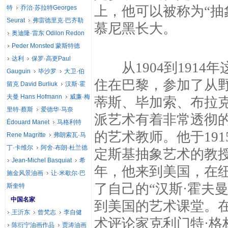
上，他可以被称为“抽
特
乔治·苏拉特Georges
Seurat
弗雷德里克·巴齐勒
慕尼黑长大。
奥迪隆·雷东 Odilon Redon
Peder Monsted 蒙斯特德
达利
保罗·高更Paul
从1904到1914
Gauguin
毕沙罗
大卫·伯
住在巴黎，参加了从
留克 David Burliuk
汉斯·霍
夫曼 Hans Hofmann
威廉·梅
蒂斯、毕加索、布拉
里特·蔡斯
爱德华·马奈
派艺术有着非常透彻
Édouard Manet
马格利特
的艺术教师。他于191
Rene Magritte
弗朗索瓦·马
丁·卡维尔
阿舍·布朗·杜兰德
定斯基抽象艺术的教授
Jean-Michel Basquiat
希
年，他来到美国，在纽
施金风景油画
让·米歇尔·巴
了自己的“汉斯·霍夫
斯奎特
中国名家
到美国的艺术课堂。
王沂东
曾梵志
李自健
术评论家克利门特·格
陈衍宁油画作品
贾涛油画