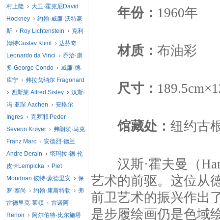
村上隆
大卫·霍克尼David
年份：
1960年
Hockney
约翰·威廉·沃特豪
斯
Roy Lichtenstein
克利
姆特Gustav Klimt
达芬奇
材质：
布油彩
Leonardo da Vinci
乔治·康
多 George Condo
威廉·德·
库宁
弗拉戈纳尔 Fragonard
尺寸：
189.5cm×1
西斯莱 Alfred Sisley
汉斯·
冯·亚琛 Aachen
安格尔
Ingres
克罗耶 Peder
馆藏处：
纽约古
Severin Krøyer
弗朗茨·马克
Franz Marc
安德烈·德兰
Andre Derain
塔玛拉·德·伦
汉斯·霍夫曼（Hans 
皮卡Lempicka
Piet
艺术的前驱。这位从
Mondrian 彼特·蒙德里安
保
罗·塞尚
约翰·康斯特勃
弗
前卫艺术的振兴作出
雷德里克·莱顿
雷诺阿
是步履绘画仍是色域
Renoir
阿尔伯特·比尔施塔