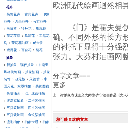
欧洲现代绘画迥然相
花卉
装饰花卉
古典花卉
印象
花卉
刀画花卉
写实花卉
《门》是霍夫曼创作
向日葵
牡丹花
玫瑰花
确。不同外形的长方
荷花荷塘
马蹄莲
工笔花
鸟
茉莉花油画
郁金香
的衬托下显得十分强
鸢尾花
百合花
菊花
张力。大芬村油画网
抽象
新抽象、现代抽象
东南亚
风格装饰画
抽象油画
抽象
分享文章===
装饰
赵无极
朱德群
中
更多
国元素、水墨抽象
装饰图案
色块油画
点、线条抽象
上一篇:
抽象表现主义大师德·库宁油画作品《女人
波洛克抽象
二拼装饰画
三拼装饰画
四拼装饰画
五拼装饰画
金银箔油画
您可能喜欢的文章
流彩抽象
抽象卡通
抽象