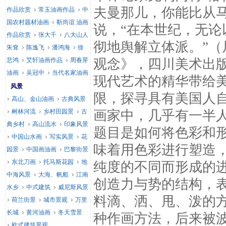
夫曼那儿，你能比从
作品欣赏
常玉油画作品
中
国农村题材油画
靳尚谊 油画
说，“在本世纪，无
作品欣赏
张大千
八大山人
彻地舆解立体派。”（
朱耷
陈逸飞
潘鸿海
徐
悲鸿
艾轩油画作品
周春芽
观念》，四川美术出版
油画
吴冠中
当代名家油画
现代艺术的精华带给
风景
限，探寻具有美国人
高山、金山油画
古典风景
树林河流
乡村田园景
古
画家中，几乎有一半
典乡村
高山流水
印象风景
题目是如何将色彩和
中国山水画
写实风景
花
味着用色彩进行塑造
园景
中国画油画
巴黎街景
东北刀画
托马斯花园
地
纯度的不同而形成的
中海风景
大海、帆船
江南
创造力与势的结构，
水乡
中式建筑
威尼斯风景
料滴、洒、甩、泼的
荷兰街景
城市景观
万里
长城
黄河油画
冬天雪景
种作画方法，后来被
欧式建筑景观