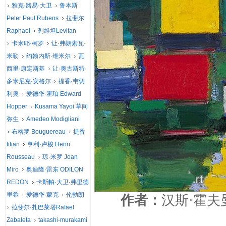
雅克·路易·大卫
鲁本斯
Peter Paul Rubens
拉斐尔
Raphael
列维坦Levitan
卡米耶·柯罗
让·弗朗索瓦·
米勒
约翰内斯·维米尔
瓦
西里·康定斯基
让·奥古斯特·
多米尼克·安格尔
提香·韦切
利奥
爱德华·霍珀 Edward
Hopper
Kusama Yayoi 草间
弥生
Amedeo Modigliani
布格罗 Bouguereau
提香
titian
亨利·卢梭 Henri
Rousseau
琼·米罗 Joan
Miro
奥迪隆·雷东 ODILON
REDON
卡斯帕·大卫·弗里德
里希
爱德华·蒙克
伦勃朗
作者：
汉斯·霍夫
拉斐尔·扎巴莱塔Rafael
Zabaleta
takashi-murakami