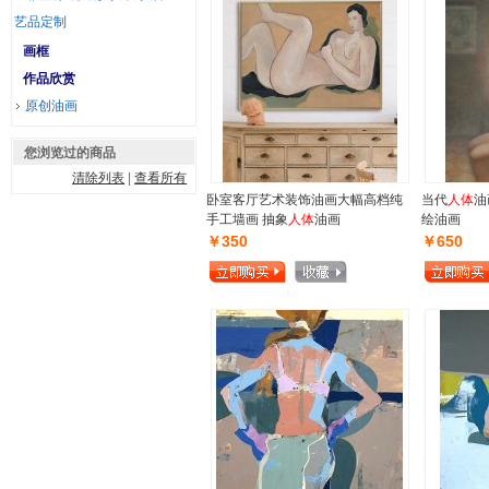
艺品定制
画框
作品欣赏
原创油画
您浏览过的商品
清除列表
|
查看所有
卧室客厅艺术装饰油画大幅高档纯
当代
人体
油
手工墙画 抽象
人体
油画
绘油画
￥350
￥650