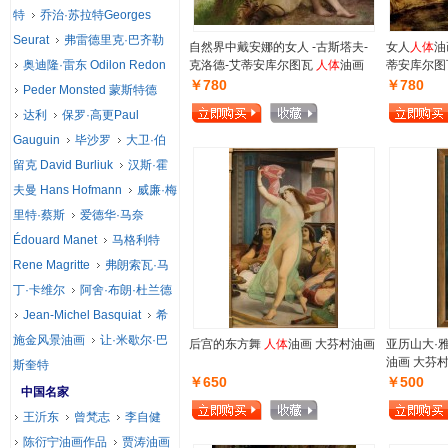
特
乔治·苏拉特Georges
Seurat
弗雷德里克·巴齐勒
自然界中戴安娜的女人 -古斯塔夫-
女人
人体
油
奥迪隆·雷东 Odilon Redon
克洛德-艾蒂安库尔图瓦
人体
油画
蒂安库尔图
￥780
￥780
Peder Monsted 蒙斯特德
达利
保罗·高更Paul
Gauguin
毕沙罗
大卫·伯
留克 David Burliuk
汉斯·霍
夫曼 Hans Hofmann
威廉·梅
里特·蔡斯
爱德华·马奈
Édouard Manet
马格利特
Rene Magritte
弗朗索瓦·马
丁·卡维尔
阿舍·布朗·杜兰德
Jean-Michel Basquiat
希
施金风景油画
让·米歇尔·巴
后宫的东方舞
人体
油画 大芬村油画
亚历山大·
油画 大芬
斯奎特
￥650
￥500
中国名家
王沂东
曾梵志
李自健
陈衍宁油画作品
贾涛油画