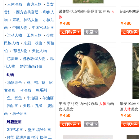
人体油画
古典人物
美女
采集野花 纪尧姆·塞尼亚克 油画
人
纪尧姆·塞尼
贵妇
西方古典宫廷
印象人
体
物
宗教、神话人物
小孩油
￥480
￥480
画
中国人物
中国宫廷油画
运动人物
工笔人物
少数
民族人物
京剧、戏曲
阿拉
伯
酒吧人物
天使人物
芭蕾舞
佛教敦煌人物
现
代人物
婚纱油画订做
动物
动物综合
鸡、鸭、鹅、家
禽油画
马油画
鸟系列
鱼、鲤鱼
牛油画
羊油画
宁法 亨利克·西米拉兹基
人体
油画
黛安·欧班 
狗油画
天鹅
孔雀
鹿油
女人美女
画
人体
美女
画
狮子油画
￥450
￥450
雕塑壁画
3D艺术画
壁画,墙绘油画
雕塑 景观造形 摆设 摆件 工