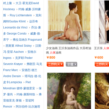
村上隆
大卫·霍克尼David
Hockney
约翰·威廉·沃特豪
斯
Roy Lichtenstein
克利
姆特Gustav Klimt
达芬奇
Leonardo da Vinci
乔治·康
多 George Condo
威廉·德·
库宁
弗拉戈纳尔 Fragonard
西斯莱 Alfred Sisley
汉斯·
少女油画 王沂东油画作品 大芬村油
王沂东
人
冯·亚琛 Aachen
安格尔
画
人体
油画
￥800
￥600
Ingres
克罗耶 Peder
Severin Krøyer
弗朗茨·马克
Franz Marc
安德烈·德兰
Andre Derain
塔玛拉·德·伦
皮卡Lempicka
Piet
Mondrian 彼特·蒙德里安
保
罗·塞尚
约翰·康斯特勃
弗
雷德里克·莱顿
雷诺阿
Renoir
阿尔伯特·比尔施塔