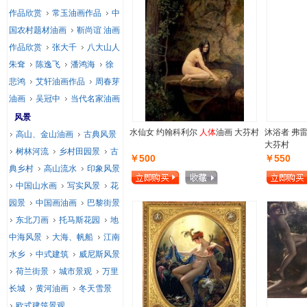
作品欣赏
常玉油画作品
中
国农村题材油画
靳尚谊 油画
作品欣赏
张大千
八大山人
朱耷
陈逸飞
潘鸿海
徐
悲鸿
艾轩油画作品
周春芽
油画
吴冠中
当代名家油画
风景
水仙女 约翰科利尔
人体
油画 大芬村
沐浴者 弗
高山、金山油画
古典风景
大芬村
树林河流
乡村田园景
古
￥500
￥550
典乡村
高山流水
印象风景
中国山水画
写实风景
花
园景
中国画油画
巴黎街景
东北刀画
托马斯花园
地
中海风景
大海、帆船
江南
水乡
中式建筑
威尼斯风景
荷兰街景
城市景观
万里
长城
黄河油画
冬天雪景
欧式建筑景观