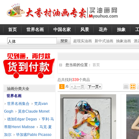
首页
世界名画
中国名家
风景
花卉
抽象
超现实油画
新中式油画
抽象油画
酒
您当前的位置：
首页
总共找到
339
个商品
1
/
6
油画分类大全
世界名画
世界名画集合
梵高van
Gogh
莫奈Claude Monet
德加Edgar Degas
亨利·马
蒂斯Henri Matisse
马克·夏
加尔
毕加索Pablo Picasso