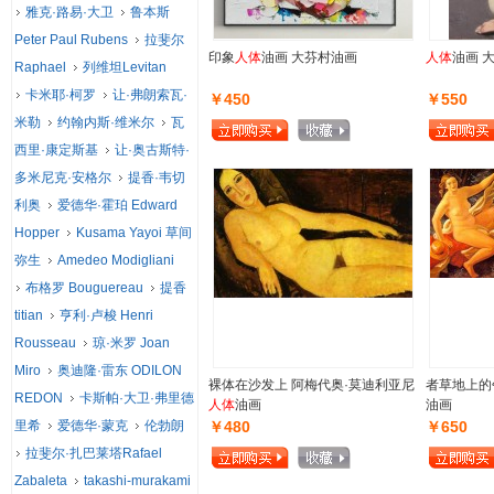
雅克·路易·大卫
鲁本斯
Peter Paul Rubens
拉斐尔
印象
人体
油画 大芬村油画
人体
油画 
Raphael
列维坦Levitan
卡米耶·柯罗
让·弗朗索瓦·
￥450
￥550
米勒
约翰内斯·维米尔
瓦
西里·康定斯基
让·奥古斯特·
多米尼克·安格尔
提香·韦切
利奥
爱德华·霍珀 Edward
Hopper
Kusama Yayoi 草间
弥生
Amedeo Modigliani
布格罗 Bouguereau
提香
titian
亨利·卢梭 Henri
Rousseau
琼·米罗 Joan
Miro
奥迪隆·雷东 ODILON
裸体在沙发上 阿梅代奥·莫迪利亚尼
者草地上的
REDON
卡斯帕·大卫·弗里德
人体
油画
油画
里希
爱德华·蒙克
伦勃朗
￥480
￥650
拉斐尔·扎巴莱塔Rafael
Zabaleta
takashi-murakami