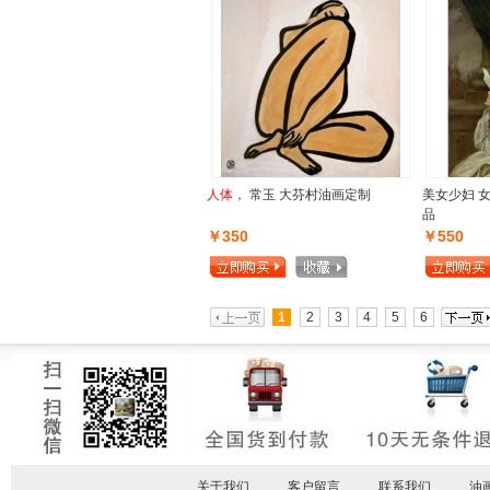
人体
， 常玉 大芬村油画定制
美女少妇 
品
￥350
￥550
1
2
3
4
5
6
关于我们
客户留言
联系我们
油