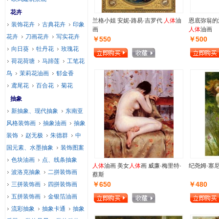
花卉
兰格小姐 安妮-路易·吉罗代
人体
油
恩底弥翁的
装饰花卉
古典花卉
印象
画
人体
油画
花卉
刀画花卉
写实花卉
￥550
￥500
向日葵
牡丹花
玫瑰花
荷花荷塘
马蹄莲
工笔花
鸟
茉莉花油画
郁金香
鸢尾花
百合花
菊花
抽象
新抽象、现代抽象
东南亚
风格装饰画
抽象油画
抽象
装饰
赵无极
朱德群
中
国元素、水墨抽象
装饰图案
色块油画
点、线条抽象
人体
油画 美女
人体
画 威廉·梅里特·
纪尧姆·塞
波洛克抽象
二拼装饰画
蔡斯
￥650
￥480
三拼装饰画
四拼装饰画
五拼装饰画
金银箔油画
流彩抽象
抽象卡通
抽象