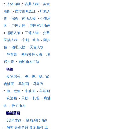
人体油画
古典人物
美女
贵妇
西方古典宫廷
印象人
物
宗教、神话人物
小孩油
画
中国人物
中国宫廷油画
运动人物
工笔人物
少数
民族人物
京剧、戏曲
阿拉
伯
酒吧人物
天使人物
芭蕾舞
佛教敦煌人物
现
代人物
婚纱油画订做
动物
动物综合
鸡、鸭、鹅、家
禽油画
马油画
鸟系列
鱼、鲤鱼
牛油画
羊油画
狗油画
天鹅
孔雀
鹿油
画
狮子油画
雕塑壁画
3D艺术画
壁画,墙绘油画
雕塑 景观造形 摆设 摆件 工