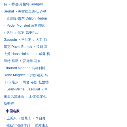
特
乔治·苏拉特Georges
Seurat
弗雷德里克·巴齐勒
奥迪隆·雷东 Odilon Redon
Peder Monsted 蒙斯特德
达利
保罗·高更Paul
Gauguin
毕沙罗
大卫·伯
留克 David Burliuk
汉斯·霍
夫曼 Hans Hofmann
威廉·梅
里特·蔡斯
爱德华·马奈
Édouard Manet
马格利特
Rene Magritte
弗朗索瓦·马
丁·卡维尔
阿舍·布朗·杜兰德
Jean-Michel Basquiat
希
施金风景油画
让·米歇尔·巴
斯奎特
中国名家
王沂东
曾梵志
李自健
陈衍宁油画作品
贾涛油画