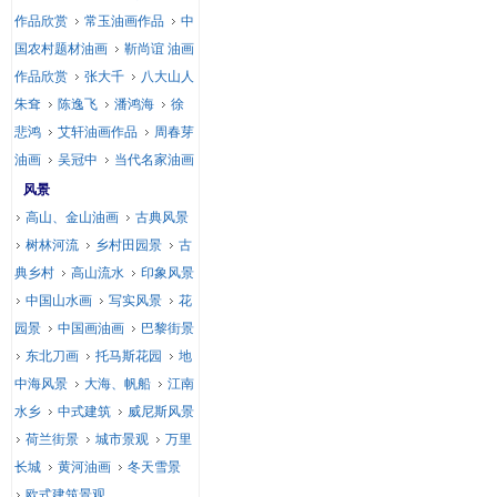
作品欣赏
常玉油画作品
中
国农村题材油画
靳尚谊 油画
作品欣赏
张大千
八大山人
朱耷
陈逸飞
潘鸿海
徐
悲鸿
艾轩油画作品
周春芽
油画
吴冠中
当代名家油画
风景
高山、金山油画
古典风景
树林河流
乡村田园景
古
典乡村
高山流水
印象风景
中国山水画
写实风景
花
园景
中国画油画
巴黎街景
东北刀画
托马斯花园
地
中海风景
大海、帆船
江南
水乡
中式建筑
威尼斯风景
荷兰街景
城市景观
万里
长城
黄河油画
冬天雪景
欧式建筑景观