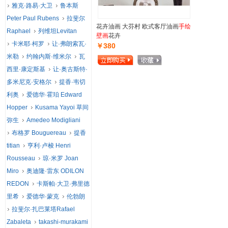
雅克·路易·大卫
鲁本斯
Peter Paul Rubens
拉斐尔
花卉油画 大芬村 欧式客厅油画
手绘
Raphael
列维坦Levitan
壁画
花卉
卡米耶·柯罗
让·弗朗索瓦·
￥380
米勒
约翰内斯·维米尔
瓦
西里·康定斯基
让·奥古斯特·
多米尼克·安格尔
提香·韦切
利奥
爱德华·霍珀 Edward
Hopper
Kusama Yayoi 草间
弥生
Amedeo Modigliani
布格罗 Bouguereau
提香
titian
亨利·卢梭 Henri
Rousseau
琼·米罗 Joan
Miro
奥迪隆·雷东 ODILON
REDON
卡斯帕·大卫·弗里德
里希
爱德华·蒙克
伦勃朗
拉斐尔·扎巴莱塔Rafael
Zabaleta
takashi-murakami