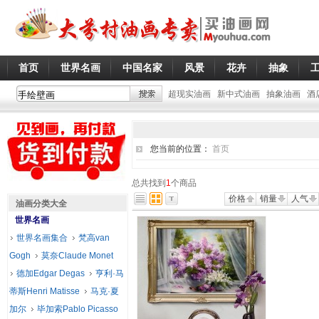
首页
世界名画
中国名家
风景
花卉
抽象
超现实油画
新中式油画
抽象油画
酒
您当前的位置：
首页
总共找到
1
个商品
价格
销量
人气
油画分类大全
世界名画
世界名画集合
梵高van
Gogh
莫奈Claude Monet
德加Edgar Degas
亨利·马
蒂斯Henri Matisse
马克·夏
加尔
毕加索Pablo Picasso