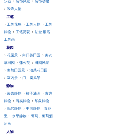
乐器
装饰风景
装饰动物
装饰人物
工笔
工笔花鸟
工笔人物
工笔
静物
工笔荷花
贴金 银箔
工笔画
花园
花园景
向日葵田园
薰衣
草田园
蒲公英
田园风景
葡萄田园景
油菜花田园
室内景
门、窗风景
静物
装饰静物
柿子油画
古典
静物
写实静物
印象静物
现代静物
中国静物、青花
瓷
水果静物
葡萄、葡萄酒
油画
人物