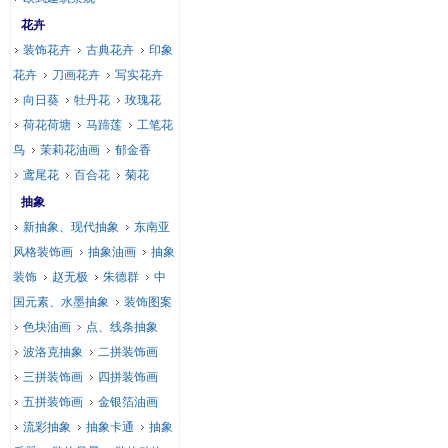
花卉
装饰花卉
古典花卉
印象
花卉
刀画花卉
写实花卉
向日葵
牡丹花
玫瑰花
荷花荷塘
马蹄莲
工笔花
鸟
茉莉花油画
郁金香
鸢尾花
百合花
菊花
抽象
新抽象、现代抽象
东南亚
风格装饰画
抽象油画
抽象
装饰
赵无极
朱德群
中
国元素、水墨抽象
装饰图案
色块油画
点、线条抽象
波洛克抽象
二拼装饰画
三拼装饰画
四拼装饰画
五拼装饰画
金银箔油画
流彩抽象
抽象卡通
抽象