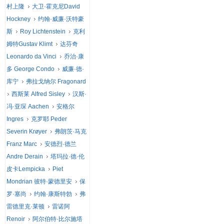
村上隆
大卫·霍克尼David
Hockney
约翰·威廉·沃特豪
斯
Roy Lichtenstein
克利
姆特Gustav Klimt
达芬奇
Leonardo da Vinci
乔治·康
多 George Condo
威廉·德·
库宁
弗拉戈纳尔 Fragonard
西斯莱 Alfred Sisley
汉斯·
冯·亚琛 Aachen
安格尔
Ingres
克罗耶 Peder
Severin Krøyer
弗朗茨·马克
Franz Marc
安德烈·德兰
Andre Derain
塔玛拉·德·伦
皮卡Lempicka
Piet
Mondrian 彼特·蒙德里安
保
罗·塞尚
约翰·康斯特勃
弗
雷德里克·莱顿
雷诺阿
Renoir
阿尔伯特·比尔施塔