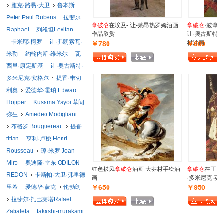
雅克·路易·大卫
鲁本斯
Peter Paul Rubens
拉斐尔
拿破仑
在埃及- 让-莱昂热罗姆油画
拿破仑
·波
Raphael
列维坦Levitan
作品欣赏
让·奥古斯特
卡米耶·柯罗
让·弗朗索瓦·
村油画
￥780
￥600
米勒
约翰内斯·维米尔
瓦
西里·康定斯基
让·奥古斯特·
多米尼克·安格尔
提香·韦切
利奥
爱德华·霍珀 Edward
Hopper
Kusama Yayoi 草间
弥生
Amedeo Modigliani
布格罗 Bouguereau
提香
titian
亨利·卢梭 Henri
Rousseau
琼·米罗 Joan
Miro
奥迪隆·雷东 ODILON
红色披风
拿破仑
油画 大芬村手绘油
拿破仑
在王
REDON
卡斯帕·大卫·弗里德
画
·多米尼克
里希
爱德华·蒙克
伦勃朗
￥650
￥950
拉斐尔·扎巴莱塔Rafael
Zabaleta
takashi-murakami