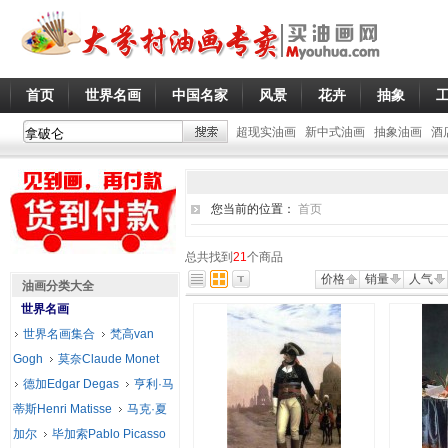
首页
世界名画
中国名家
风景
花卉
抽象
超现实油画
新中式油画
抽象油画
酒
您当前的位置：
首页
总共找到
21
个商品
价格
销量
人气
油画分类大全
世界名画
世界名画集合
梵高van
Gogh
莫奈Claude Monet
德加Edgar Degas
亨利·马
蒂斯Henri Matisse
马克·夏
加尔
毕加索Pablo Picasso