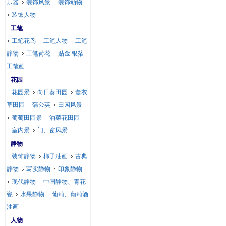
乐器
装饰风景
装饰动物
装饰人物
工笔
工笔花鸟
工笔人物
工笔
静物
工笔荷花
贴金 银箔
工笔画
花园
花园景
向日葵田园
薰衣
草田园
蒲公英
田园风景
葡萄田园景
油菜花田园
室内景
门、窗风景
静物
装饰静物
柿子油画
古典
静物
写实静物
印象静物
现代静物
中国静物、青花
瓷
水果静物
葡萄、葡萄酒
油画
人物