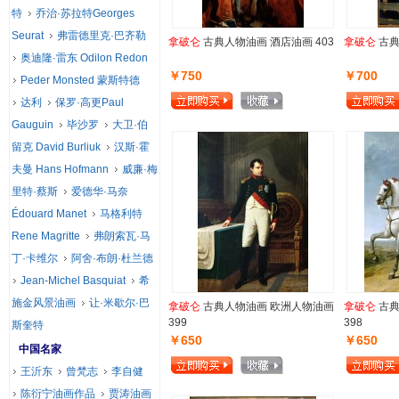
特
乔治·苏拉特Georges
Seurat
弗雷德里克·巴齐勒
拿破仑
古典人物油画 酒店油画 403
拿破仑
古典
奥迪隆·雷东 Odilon Redon
￥750
￥700
Peder Monsted 蒙斯特德
达利
保罗·高更Paul
Gauguin
毕沙罗
大卫·伯
留克 David Burliuk
汉斯·霍
夫曼 Hans Hofmann
威廉·梅
里特·蔡斯
爱德华·马奈
Édouard Manet
马格利特
Rene Magritte
弗朗索瓦·马
丁·卡维尔
阿舍·布朗·杜兰德
Jean-Michel Basquiat
希
施金风景油画
让·米歇尔·巴
拿破仑
古典人物油画 欧洲人物油画
拿破仑
古典
399
398
斯奎特
￥650
￥650
中国名家
王沂东
曾梵志
李自健
陈衍宁油画作品
贾涛油画