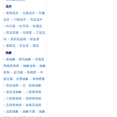
花卉
装饰花卉
古典花卉
印象
花卉
刀画花卉
写实花卉
向日葵
牡丹花
玫瑰花
荷花荷塘
马蹄莲
工笔花
鸟
茉莉花油画
郁金香
鸢尾花
百合花
菊花
抽象
新抽象、现代抽象
东南亚
风格装饰画
抽象油画
抽象
装饰
赵无极
朱德群
中
国元素、水墨抽象
装饰图案
色块油画
点、线条抽象
波洛克抽象
二拼装饰画
三拼装饰画
四拼装饰画
五拼装饰画
金银箔油画
流彩抽象
抽象卡通
抽象