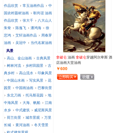
作品欣赏
常玉油画作品
中
国农村题材油画
靳尚谊 油画
作品欣赏
张大千
八大山人
朱耷
陈逸飞
潘鸿海
徐
悲鸿
艾轩油画作品
周春芽
油画
吴冠中
当代名家油画
风景
拿破仑
油画
拿破仑
穿越阿尔卑斯 酒
高山、金山油画
古典风景
店油画大堂油画
树林河流
乡村田园景
古
￥600
典乡村
高山流水
印象风景
中国山水画
写实风景
花
园景
中国画油画
巴黎街景
东北刀画
托马斯花园
地
中海风景
大海、帆船
江南
水乡
中式建筑
威尼斯风景
荷兰街景
城市景观
万里
长城
黄河油画
冬天雪景
欧式建筑景观