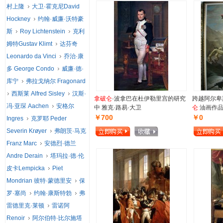
村上隆
大卫·霍克尼David
Hockney
约翰·威廉·沃特豪
斯
Roy Lichtenstein
克利
姆特Gustav Klimt
达芬奇
Leonardo da Vinci
乔治·康
多 George Condo
威廉·德·
库宁
弗拉戈纳尔 Fragonard
西斯莱 Alfred Sisley
汉斯·
拿破仑
·波拿巴在杜伊勒里宫的研究
跨越阿尔卑
冯·亚琛 Aachen
安格尔
中 雅克·路易·大卫
仑
油画作
￥700
￥0
Ingres
克罗耶 Peder
Severin Krøyer
弗朗茨·马克
Franz Marc
安德烈·德兰
Andre Derain
塔玛拉·德·伦
皮卡Lempicka
Piet
Mondrian 彼特·蒙德里安
保
罗·塞尚
约翰·康斯特勃
弗
雷德里克·莱顿
雷诺阿
Renoir
阿尔伯特·比尔施塔