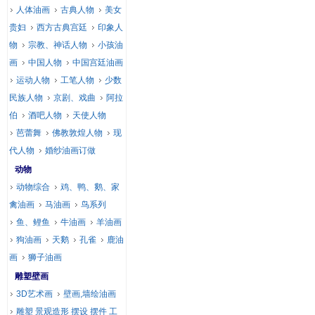
人体油画
古典人物
美女
贵妇
西方古典宫廷
印象人
物
宗教、神话人物
小孩油
画
中国人物
中国宫廷油画
运动人物
工笔人物
少数
民族人物
京剧、戏曲
阿拉
伯
酒吧人物
天使人物
芭蕾舞
佛教敦煌人物
现
代人物
婚纱油画订做
动物
动物综合
鸡、鸭、鹅、家
禽油画
马油画
鸟系列
鱼、鲤鱼
牛油画
羊油画
狗油画
天鹅
孔雀
鹿油
画
狮子油画
雕塑壁画
3D艺术画
壁画,墙绘油画
雕塑 景观造形 摆设 摆件 工