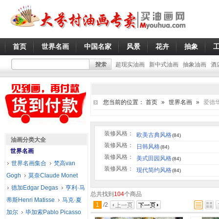
首页
世界名画
中国名家
风景
花卉
抽象
超现实油画
新中式油画
抽象油画
酒
您当前的位置：
首页
»
世界名画
»
爱德华·
装修风格：
欧美古典风格
(84)
油画分类大全
装修风格：
日韩风格
(84)
世界名画
装修风格：
美式田园风格
(84)
世界名画集合
梵高van
装修风格：
现代简约风格
(84)
Gogh
莫奈Claude Monet
德加Edgar Degas
亨利·马
总共找到
104
个商品
蒂斯Henri Matisse
马克·夏
1
/
2
加尔
毕加索Pablo Picasso