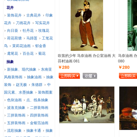
花卉
装饰花卉
古典花卉
印象
花卉
刀画花卉
写实花卉
向日葵
牡丹花
玫瑰花
荷花荷塘
马蹄莲
工笔花
鸟
茉莉花油画
郁金香
鸢尾花
百合花
菊花
吹笛的少年 马奈油画 办公室油画 大
马奈油画 
芬村油画 081
080
抽象
￥280
￥280
新抽象、现代抽象
东南亚
风格装饰画
抽象油画
抽象
装饰
赵无极
朱德群
中
国元素、水墨抽象
装饰图案
色块油画
点、线条抽象
波洛克抽象
二拼装饰画
三拼装饰画
四拼装饰画
五拼装饰画
金银箔油画
流彩抽象
抽象卡通
抽象