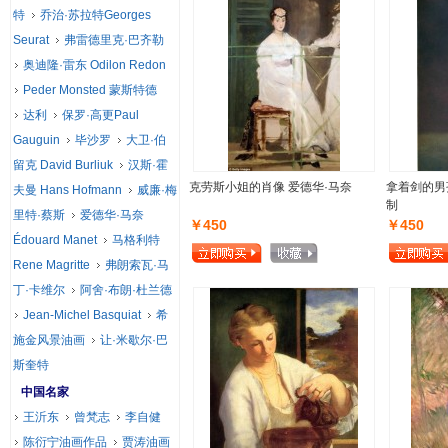
特
乔治·苏拉特Georges
Seurat
弗雷德里克·巴齐勒
奥迪隆·雷东 Odilon Redon
Peder Monsted 蒙斯特德
达利
保罗·高更Paul
Gauguin
毕沙罗
大卫·伯
留克 David Burliuk
汉斯·霍
克劳斯小姐的肖像 爱德华·马奈
拿着剑的男
夫曼 Hans Hofmann
威廉·梅
制
里特·蔡斯
爱德华·马奈
￥450
￥450
Édouard Manet
马格利特
Rene Magritte
弗朗索瓦·马
丁·卡维尔
阿舍·布朗·杜兰德
Jean-Michel Basquiat
希
施金风景油画
让·米歇尔·巴
斯奎特
中国名家
王沂东
曾梵志
李自健
陈衍宁油画作品
贾涛油画