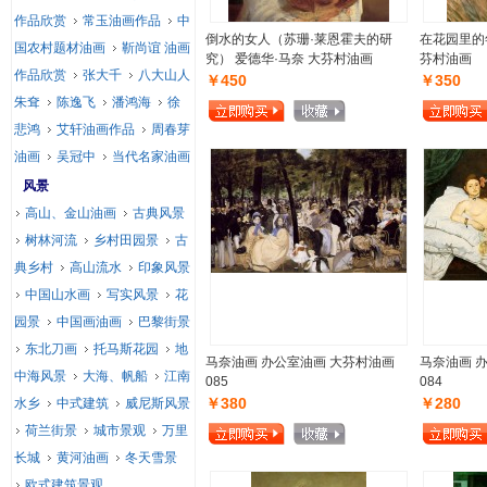
作品欣赏
常玉油画作品
中
倒水的女人（苏珊·莱恩霍夫的研
在花园里的
国农村题材油画
靳尚谊 油画
究） 爱德华·马奈 大芬村油画
芬村油画
作品欣赏
张大千
八大山人
￥450
￥350
朱耷
陈逸飞
潘鸿海
徐
悲鸿
艾轩油画作品
周春芽
油画
吴冠中
当代名家油画
风景
高山、金山油画
古典风景
树林河流
乡村田园景
古
典乡村
高山流水
印象风景
中国山水画
写实风景
花
园景
中国画油画
巴黎街景
东北刀画
托马斯花园
地
马奈油画 办公室油画 大芬村油画
马奈油画 
中海风景
大海、帆船
江南
085
084
￥380
￥280
水乡
中式建筑
威尼斯风景
荷兰街景
城市景观
万里
长城
黄河油画
冬天雪景
欧式建筑景观