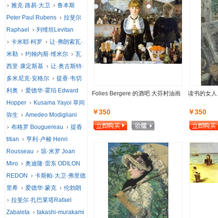
雅克·路易·大卫
鲁本斯
Peter Paul Rubens
拉斐尔
Raphael
列维坦Levitan
卡米耶·柯罗
让·弗朗索瓦·
米勒
约翰内斯·维米尔
瓦
西里·康定斯基
让·奥古斯特·
多米尼克·安格尔
提香·韦切
利奥
爱德华·霍珀 Edward
Folies Bergere 的酒吧 大芬村油画
读书的女人
Hopper
Kusama Yayoi 草间
￥350
￥350
弥生
Amedeo Modigliani
布格罗 Bouguereau
提香
titian
亨利·卢梭 Henri
Rousseau
琼·米罗 Joan
Miro
奥迪隆·雷东 ODILON
REDON
卡斯帕·大卫·弗里德
里希
爱德华·蒙克
伦勃朗
拉斐尔·扎巴莱塔Rafael
Zabaleta
takashi-murakami