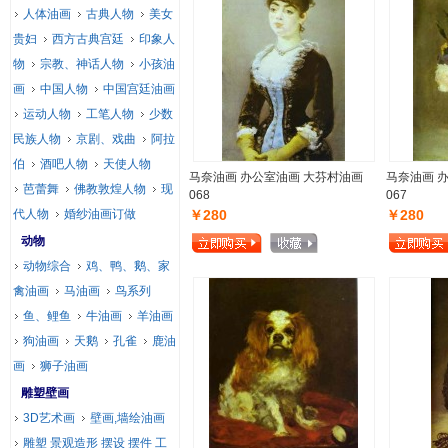
人体油画
古典人物
美女
贵妇
西方古典宫廷
印象人
物
宗教、神话人物
小孩油
画
中国人物
中国宫廷油画
运动人物
工笔人物
少数
民族人物
京剧、戏曲
阿拉
伯
酒吧人物
天使人物
马奈油画 办公室油画 大芬村油画
马奈油画 
芭蕾舞
佛教敦煌人物
现
068
067
代人物
婚纱油画订做
￥280
￥280
动物
动物综合
鸡、鸭、鹅、家
禽油画
马油画
鸟系列
鱼、鲤鱼
牛油画
羊油画
狗油画
天鹅
孔雀
鹿油
画
狮子油画
雕塑壁画
3D艺术画
壁画,墙绘油画
雕塑 景观造形 摆设 摆件 工