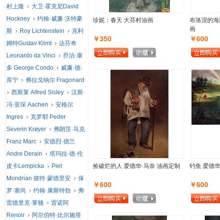
村上隆
大卫·霍克尼David
Hockney
约翰·威廉·沃特豪
珍妮：春天 大芬村油画
布洛涅的海
画
斯
Roy Lichtenstein
克利
￥350
￥600
姆特Gustav Klimt
达芬奇
Leonardo da Vinci
乔治·康
多 George Condo
威廉·德·
库宁
弗拉戈纳尔 Fragonard
西斯莱 Alfred Sisley
汉斯·
冯·亚琛 Aachen
安格尔
Ingres
克罗耶 Peder
Severin Krøyer
弗朗茨·马克
Franz Marc
安德烈·德兰
Andre Derain
塔玛拉·德·伦
皮卡Lempicka
Piet
捡破烂的人 爱德华·马奈 油画定制
钓鱼 爱德华
Mondrian 彼特·蒙德里安
保
￥600
￥600
罗·塞尚
约翰·康斯特勃
弗
雷德里克·莱顿
雷诺阿
Renoir
阿尔伯特·比尔施塔