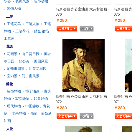
乐器
装饰风景
装饰动物
装饰人物
马奈油画 办公室油画 大芬村油画
马奈油画 
076
075
工笔
￥280
￥280
工笔花鸟
工笔人物
工笔
静物
工笔荷花
贴金 银箔
工笔画
花园
花园景
向日葵田园
薰衣
草田园
蒲公英
田园风景
葡萄田园景
油菜花田园
室内景
门、窗风景
静物
装饰静物
柿子油画
古典
马奈油画 办公室油画 大芬村油画
马奈油画 
静物
写实静物
印象静物
072
071
现代静物
中国静物、青花
￥280
￥280
瓷
水果静物
葡萄、葡萄酒
油画
人物