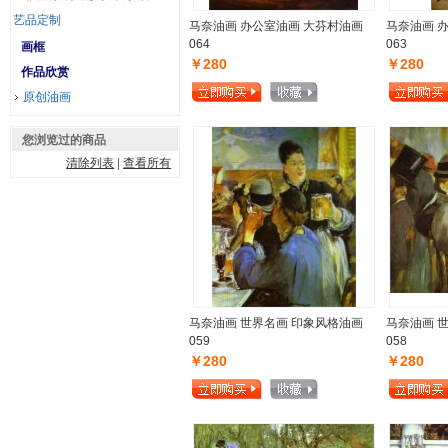
艺品定制
马奈油画 办公室油画 大芬村油画
马奈油画 
064
063
画框
￥280
￥280
作品欣赏
原创油画
您浏览过的商品
清除列表
|
查看所有
马奈油画 世界名画 印象风格油画
马奈油画 
059
058
￥280
￥280