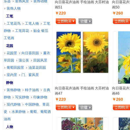
乐器
装饰风景
装饰动物
向日葵花卉油画 手绘油画 大芬村油
向日葵花卉
画51
画50
装饰人物
￥220
￥260
工笔
工笔花鸟
工笔人物
工笔
静物
工笔荷花
贴金 银箔
工笔画
花园
花园景
向日葵田园
薰衣
草田园
蒲公英
田园风景
葡萄田园景
油菜花田园
室内景
门、窗风景
静物
向日葵花卉油画 手绘油画 大芬村油
向日葵花卉
装饰静物
柿子油画
古典
画47
画46
静物
写实静物
印象静物
￥220
￥260
现代静物
中国静物、青花
瓷
水果静物
葡萄、葡萄酒
油画
人物