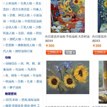
人体油画
古典人物
美女
贵妇
西方古典宫廷
印象人
物
宗教、神话人物
小孩油
画
中国人物
中国宫廷油画
运动人物
工笔人物
少数
民族人物
京剧、戏曲
阿拉
向日葵花卉油画 手绘油画 大芬村油
向日葵花卉
伯
酒吧人物
天使人物
画044
画043
芭蕾舞
佛教敦煌人物
现
￥300
￥260
代人物
婚纱油画订做
动物
动物综合
鸡、鸭、鹅、家
禽油画
马油画
鸟系列
鱼、鲤鱼
牛油画
羊油画
狗油画
天鹅
孔雀
鹿油
画
狮子油画
雕塑壁画
3D艺术画
壁画,墙绘油画
雕塑 景观造形 摆设 摆件 工