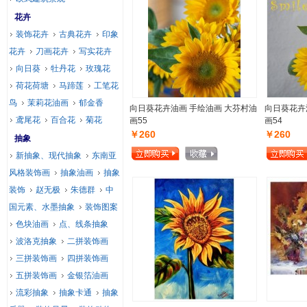
花卉
装饰花卉
古典花卉
印象
花卉
刀画花卉
写实花卉
向日葵
牡丹花
玫瑰花
荷花荷塘
马蹄莲
工笔花
鸟
茉莉花油画
郁金香
向日葵花卉油画 手绘油画 大芬村油
向日葵花卉
鸢尾花
百合花
菊花
画55
画54
￥260
￥260
抽象
新抽象、现代抽象
东南亚
风格装饰画
抽象油画
抽象
装饰
赵无极
朱德群
中
国元素、水墨抽象
装饰图案
色块油画
点、线条抽象
波洛克抽象
二拼装饰画
三拼装饰画
四拼装饰画
五拼装饰画
金银箔油画
流彩抽象
抽象卡通
抽象