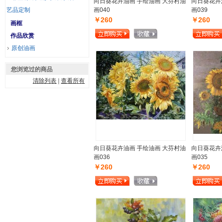
向日葵花卉油画 手绘油画 大芬村油
向日葵花卉
艺品定制
画040
画039
￥260
￥260
画框
作品欣赏
原创油画
您浏览过的商品
清除列表
|
查看所有
向日葵花卉油画 手绘油画 大芬村油
向日葵花卉
画036
画035
￥260
￥260