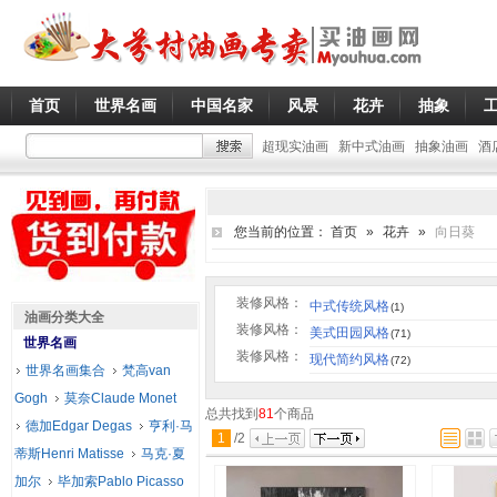
首页
世界名画
中国名家
风景
花卉
抽象
超现实油画
新中式油画
抽象油画
酒
您当前的位置：
首页
»
花卉
»
向日葵
装修风格：
中式传统风格
(1)
油画分类大全
装修风格：
美式田园风格
(71)
世界名画
装修风格：
现代简约风格
(72)
世界名画集合
梵高van
Gogh
莫奈Claude Monet
总共找到
81
个商品
德加Edgar Degas
亨利·马
1
/
2
蒂斯Henri Matisse
马克·夏
加尔
毕加索Pablo Picasso