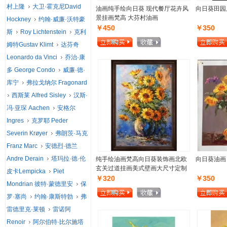
村上隆
大卫·霍克尼David
油画纯手绘向日葵 现代餐厅花卉风
向日葵田园
景挂画梵高 大芬村油画
Hockney
约翰·威廉·沃特豪
￥450
￥350
斯
Roy Lichtenstein
克利
姆特Gustav Klimt
达芬奇
Leonardo da Vinci
乔治·康
多 George Condo
威廉·德·
库宁
弗拉戈纳尔 Fragonard
西斯莱 Alfred Sisley
汉斯·
冯·亚琛 Aachen
安格尔
Ingres
克罗耶 Peder
Severin Krøyer
弗朗茨·马克
Franz Marc
安德烈·德兰
Andre Derain
塔玛拉·德·伦
纯手绘油画梵高向日葵装饰画北欧
向日葵油画 
玄关过道挂画美式壁画大尺寸定制
皮卡Lempicka
Piet
￥320
￥350
Mondrian 彼特·蒙德里安
保
罗·塞尚
约翰·康斯特勃
弗
雷德里克·莱顿
雷诺阿
Renoir
阿尔伯特·比尔施塔