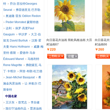
特
乔治·苏拉特Georges
Seurat
弗雷德里克·巴齐勒
奥迪隆·雷东 Odilon Redon
Peder Monsted 蒙斯特德
达利
保罗·高更Paul
Gauguin
毕沙罗
大卫·伯
向日葵花卉油画 简欧风格油画 大芬
向日葵花卉
留克 David Burliuk
汉斯·霍
村油画67
村油画66
夫曼 Hans Hofmann
威廉·梅
￥220
￥260
里特·蔡斯
爱德华·马奈
Édouard Manet
马格利特
Rene Magritte
弗朗索瓦·马
丁·卡维尔
阿舍·布朗·杜兰德
Jean-Michel Basquiat
希
施金风景油画
让·米歇尔·巴
斯奎特
中国名家
王沂东
曾梵志
李自健
陈衍宁油画作品
贾涛油画