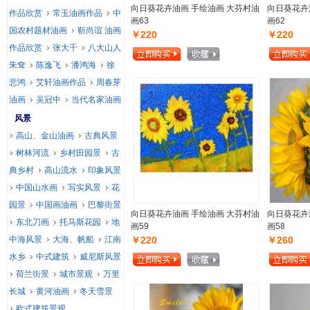
向日葵花卉油画 手绘油画 大芬村油
向日葵花卉
作品欣赏
常玉油画作品
中
画63
画62
国农村题材油画
靳尚谊 油画
￥220
￥220
作品欣赏
张大千
八大山人
朱耷
陈逸飞
潘鸿海
徐
悲鸿
艾轩油画作品
周春芽
油画
吴冠中
当代名家油画
风景
高山、金山油画
古典风景
树林河流
乡村田园景
古
典乡村
高山流水
印象风景
中国山水画
写实风景
花
园景
中国画油画
巴黎街景
向日葵花卉油画 手绘油画 大芬村油
向日葵花卉
东北刀画
托马斯花园
地
画59
画58
中海风景
大海、帆船
江南
￥220
￥260
水乡
中式建筑
威尼斯风景
荷兰街景
城市景观
万里
长城
黄河油画
冬天雪景
欧式建筑景观