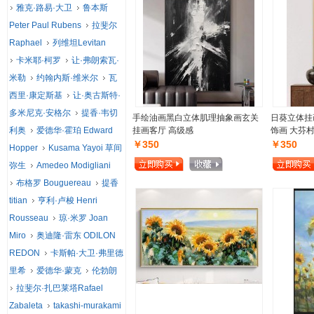
雅克·路易·大卫
鲁本斯
Peter Paul Rubens
拉斐尔
Raphael
列维坦Levitan
卡米耶·柯罗
让·弗朗索瓦·
米勒
约翰内斯·维米尔
瓦
西里·康定斯基
让·奥古斯特·
多米尼克·安格尔
提香·韦切
手绘油画黑白立体肌理抽象画玄关
日葵立体挂
利奥
爱德华·霍珀 Edward
挂画客厅 高级感
饰画 大芬
￥350
￥350
Hopper
Kusama Yayoi 草间
弥生
Amedeo Modigliani
布格罗 Bouguereau
提香
titian
亨利·卢梭 Henri
Rousseau
琼·米罗 Joan
Miro
奥迪隆·雷东 ODILON
REDON
卡斯帕·大卫·弗里德
里希
爱德华·蒙克
伦勃朗
拉斐尔·扎巴莱塔Rafael
Zabaleta
takashi-murakami