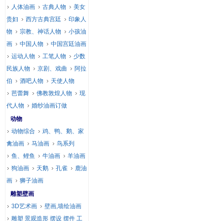
人体油画
古典人物
美女
贵妇
西方古典宫廷
印象人
物
宗教、神话人物
小孩油
画
中国人物
中国宫廷油画
运动人物
工笔人物
少数
民族人物
京剧、戏曲
阿拉
伯
酒吧人物
天使人物
芭蕾舞
佛教敦煌人物
现
代人物
婚纱油画订做
动物
动物综合
鸡、鸭、鹅、家
禽油画
马油画
鸟系列
鱼、鲤鱼
牛油画
羊油画
狗油画
天鹅
孔雀
鹿油
画
狮子油画
雕塑壁画
3D艺术画
壁画,墙绘油画
雕塑 景观造形 摆设 摆件 工