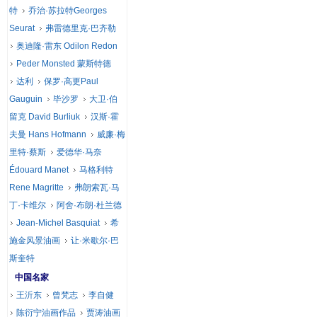
特
乔治·苏拉特Georges
Seurat
弗雷德里克·巴齐勒
奥迪隆·雷东 Odilon Redon
Peder Monsted 蒙斯特德
达利
保罗·高更Paul
Gauguin
毕沙罗
大卫·伯
留克 David Burliuk
汉斯·霍
夫曼 Hans Hofmann
威廉·梅
里特·蔡斯
爱德华·马奈
Édouard Manet
马格利特
Rene Magritte
弗朗索瓦·马
丁·卡维尔
阿舍·布朗·杜兰德
Jean-Michel Basquiat
希
施金风景油画
让·米歇尔·巴
斯奎特
中国名家
王沂东
曾梵志
李自健
陈衍宁油画作品
贾涛油画