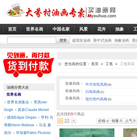
首页
世界名画
中国名家
风景
花卉
抽象
超现实油画
新中式油画
抽象油画
酒
您当前的位置：
首页
»
工笔
»
工笔荷花
装修风格：
中式传统风格
(4)
油画分类大全
装修风格：
日韩风格
(1)
世界名画
装修风格：
现代简约风格
(5)
世界名画集合
梵高van
Gogh
莫奈Claude Monet
总共找到
5
个商品
德加Edgar Degas
亨利·马
价格
销量
人气
蒂斯Henri Matisse
马克·夏
加尔
毕加索Pablo Picasso