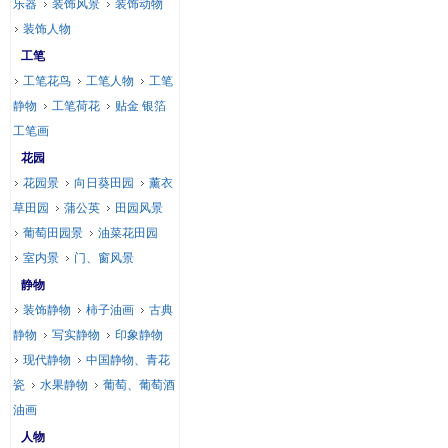
乐器
装饰风景
装饰动物
装饰人物
工笔
工笔花鸟
工笔人物
工笔
静物
工笔荷花
贴金 银箔
工笔画
花园
花园景
向日葵田园
薰衣
草田园
蒲公英
田园风景
葡萄田园景
油菜花田园
室内景
门、窗风景
静物
装饰静物
柿子油画
古典
静物
写实静物
印象静物
现代静物
中国静物、青花
瓷
水果静物
葡萄、葡萄酒
油画
人物