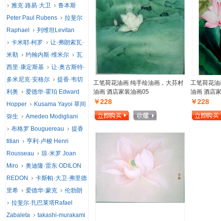
雅克·路易·大卫
鲁本斯
Peter Paul Rubens
拉斐尔
Raphael
列维坦Levitan
卡米耶·柯罗
让·弗朗索瓦·
米勒
约翰内斯·维米尔
瓦
西里·康定斯基
让·奥古斯特·
多米尼克·安格尔
提香·韦切
工笔荷花油画 纯手绘油画，大芬村
工笔荷花油
利奥
爱德华·霍珀 Edward
油画 酒店家装油画05
油画 酒店家
￥228
￥228
Hopper
Kusama Yayoi 草间
弥生
Amedeo Modigliani
布格罗 Bouguereau
提香
titian
亨利·卢梭 Henri
Rousseau
琼·米罗 Joan
Miro
奥迪隆·雷东 ODILON
REDON
卡斯帕·大卫·弗里德
里希
爱德华·蒙克
伦勃朗
拉斐尔·扎巴莱塔Rafael
Zabaleta
takashi-murakami