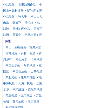
作品欣赏
常玉油画作品
中
国农村题材油画
靳尚谊 油画
作品欣赏
张大千
八大山人
朱耷
陈逸飞
潘鸿海
徐
悲鸿
艾轩油画作品
周春芽
油画
吴冠中
当代名家油画
风景
高山、金山油画
古典风景
树林河流
乡村田园景
古
典乡村
高山流水
印象风景
中国山水画
写实风景
花
园景
中国画油画
巴黎街景
东北刀画
托马斯花园
地
中海风景
大海、帆船
江南
水乡
中式建筑
威尼斯风景
荷兰街景
城市景观
万里
长城
黄河油画
冬天雪景
欧式建筑景观