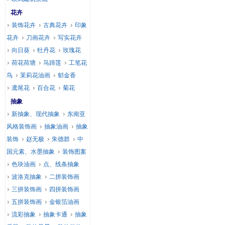
花卉
装饰花卉
古典花卉
印象
花卉
刀画花卉
写实花卉
向日葵
牡丹花
玫瑰花
荷花荷塘
马蹄莲
工笔花
鸟
茉莉花油画
郁金香
鸢尾花
百合花
菊花
抽象
新抽象、现代抽象
东南亚
风格装饰画
抽象油画
抽象
装饰
赵无极
朱德群
中
国元素、水墨抽象
装饰图案
色块油画
点、线条抽象
波洛克抽象
二拼装饰画
三拼装饰画
四拼装饰画
五拼装饰画
金银箔油画
流彩抽象
抽象卡通
抽象