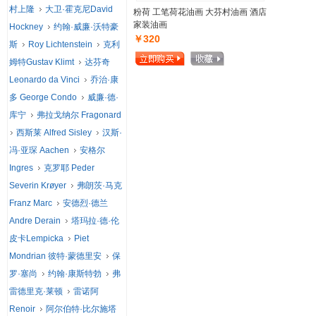
村上隆
大卫·霍克尼David
粉荷 工笔荷花油画 大芬村油画 酒店
家装油画
Hockney
约翰·威廉·沃特豪
￥320
斯
Roy Lichtenstein
克利
姆特Gustav Klimt
达芬奇
Leonardo da Vinci
乔治·康
多 George Condo
威廉·德·
库宁
弗拉戈纳尔 Fragonard
西斯莱 Alfred Sisley
汉斯·
冯·亚琛 Aachen
安格尔
Ingres
克罗耶 Peder
Severin Krøyer
弗朗茨·马克
Franz Marc
安德烈·德兰
Andre Derain
塔玛拉·德·伦
皮卡Lempicka
Piet
Mondrian 彼特·蒙德里安
保
罗·塞尚
约翰·康斯特勃
弗
雷德里克·莱顿
雷诺阿
Renoir
阿尔伯特·比尔施塔