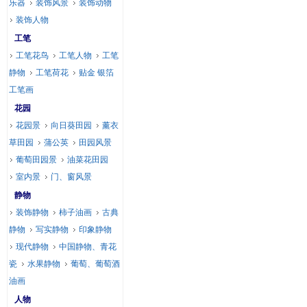
乐器
装饰风景
装饰动物
装饰人物
工笔
工笔花鸟
工笔人物
工笔
静物
工笔荷花
贴金 银箔
工笔画
花园
花园景
向日葵田园
薰衣
草田园
蒲公英
田园风景
葡萄田园景
油菜花田园
室内景
门、窗风景
静物
装饰静物
柿子油画
古典
静物
写实静物
印象静物
现代静物
中国静物、青花
瓷
水果静物
葡萄、葡萄酒
油画
人物