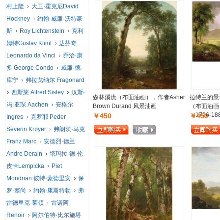
村上隆
大卫·霍克尼David
Hockney
约翰·威廉·沃特豪
斯
Roy Lichtenstein
克利
姆特Gustav Klimt
达芬奇
Leonardo da Vinci
乔治·康
多 George Condo
威廉·德·
库宁
弗拉戈纳尔 Fragonard
西斯莱 Alfred Sisley
汉斯·
森林溪流（布面油画），作者Asher
拉特兰的景
冯·亚琛 Aachen
安格尔
Brown Durand 风景油画
（布面油画
（1796-1
￥450
￥450
Ingres
克罗耶 Peder
Severin Krøyer
弗朗茨·马克
Franz Marc
安德烈·德兰
Andre Derain
塔玛拉·德·伦
皮卡Lempicka
Piet
Mondrian 彼特·蒙德里安
保
罗·塞尚
约翰·康斯特勃
弗
雷德里克·莱顿
雷诺阿
Renoir
阿尔伯特·比尔施塔