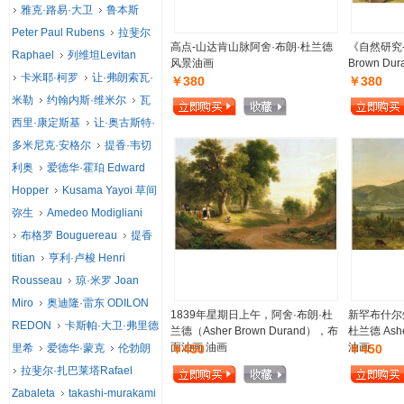
雅克·路易·大卫
鲁本斯
Peter Paul Rubens
拉斐尔
高点-山达肯山脉阿舍·布朗·杜兰德
《自然研究-H
Raphael
列维坦Levitan
风景油画
Brown D
卡米耶·柯罗
让·弗朗索瓦·
￥380
￥380
米勒
约翰内斯·维米尔
瓦
西里·康定斯基
让·奥古斯特·
多米尼克·安格尔
提香·韦切
利奥
爱德华·霍珀 Edward
Hopper
Kusama Yayoi 草间
弥生
Amedeo Modigliani
布格罗 Bouguereau
提香
titian
亨利·卢梭 Henri
Rousseau
琼·米罗 Joan
Miro
奥迪隆·雷东 ODILON
1839年星期日上午，阿舍·布朗·杜
新罕布什尔
REDON
卡斯帕·大卫·弗里德
兰德（Asher Brown Durand），布
杜兰德 Ashe
面油画 油画
油画
里希
爱德华·蒙克
伦勃朗
￥450
￥450
拉斐尔·扎巴莱塔Rafael
Zabaleta
takashi-murakami