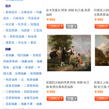
花卉
在卡茨基尔 阿舍·布朗·杜兰德 风景
印第安人的晚
装饰花卉
古典花卉
印象
油画
古典风景油
花卉
刀画花卉
写实花卉
￥450
￥450
向日葵
牡丹花
玫瑰花
荷花荷塘
马蹄莲
工笔花
鸟
茉莉花油画
郁金香
鸢尾花
百合花
菊花
抽象
新抽象、现代抽象
东南亚
风格装饰画
抽象油画
抽象
装饰
赵无极
朱德群
中
国元素、水墨抽象
装饰图案
色块油画
点、线条抽象
安德烈少校的俘虏 阿舍·布朗·杜兰
在瑞士上哈
波洛克抽象
二拼装饰画
德 欧洲古典风景油画
朗·杜兰德
￥450
￥450
三拼装饰画
四拼装饰画
五拼装饰画
金银箔油画
流彩抽象
抽象卡通
抽象