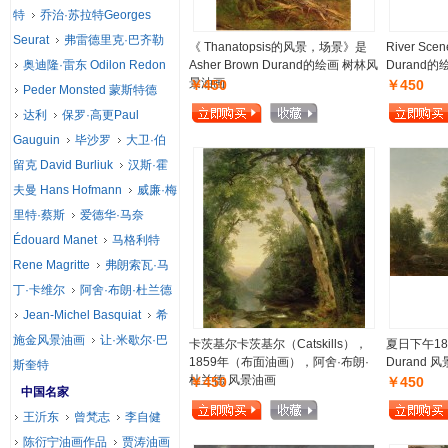
特
乔治·苏拉特Georges
Seurat
弗雷德里克·巴齐勒
《 Thanatopsis的风景，场景》是
River Sce
奥迪隆·雷东 Odilon Redon
Asher Brown Durand的绘画 树林风
Durand
景油画
￥450
￥450
Peder Monsted 蒙斯特德
达利
保罗·高更Paul
Gauguin
毕沙罗
大卫·伯
留克 David Burliuk
汉斯·霍
夫曼 Hans Hofmann
威廉·梅
里特·蔡斯
爱德华·马奈
Édouard Manet
马格利特
Rene Magritte
弗朗索瓦·马
丁·卡维尔
阿舍·布朗·杜兰德
Jean-Michel Basquiat
希
施金风景油画
让·米歇尔·巴
卡茨基尔卡茨基尔（Catskills），
夏日下午184
1859年（布面油画），阿舍·布朗·
Durand 
斯奎特
杜兰德 风景油画
￥450
￥450
中国名家
王沂东
曾梵志
李自健
陈衍宁油画作品
贾涛油画