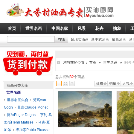
首页
世界名画
中国名家
风景
花卉
抽象
超现实油画
新中式油画
抽象油画
酒
您当前的位置：
首页
»
世界名画
»
阿舍·
总共找到
32
个商品
价格
销量
人气
油画分类大全
世界名画
世界名画集合
梵高van
Gogh
莫奈Claude Monet
德加Edgar Degas
亨利·马
蒂斯Henri Matisse
马克·夏
加尔
毕加索Pablo Picasso