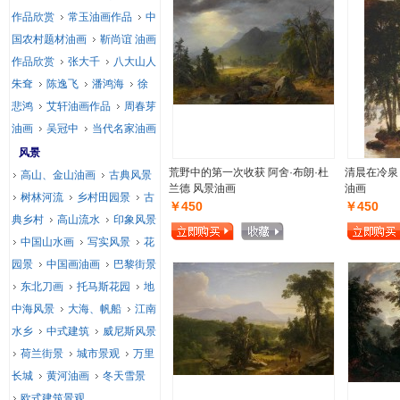
作品欣赏
常玉油画作品
中
国农村题材油画
靳尚谊 油画
作品欣赏
张大千
八大山人
朱耷
陈逸飞
潘鸿海
徐
悲鸿
艾轩油画作品
周春芽
油画
吴冠中
当代名家油画
风景
荒野中的第一次收获 阿舍·布朗·杜
清晨在冷泉 
高山、金山油画
古典风景
兰德 风景油画
油画
树林河流
乡村田园景
古
￥450
￥450
典乡村
高山流水
印象风景
中国山水画
写实风景
花
园景
中国画油画
巴黎街景
东北刀画
托马斯花园
地
中海风景
大海、帆船
江南
水乡
中式建筑
威尼斯风景
荷兰街景
城市景观
万里
长城
黄河油画
冬天雪景
欧式建筑景观