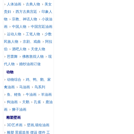
人体油画
古典人物
美女
贵妇
西方古典宫廷
印象人
物
宗教、神话人物
小孩油
画
中国人物
中国宫廷油画
运动人物
工笔人物
少数
民族人物
京剧、戏曲
阿拉
伯
酒吧人物
天使人物
芭蕾舞
佛教敦煌人物
现
代人物
婚纱油画订做
动物
动物综合
鸡、鸭、鹅、家
禽油画
马油画
鸟系列
鱼、鲤鱼
牛油画
羊油画
狗油画
天鹅
孔雀
鹿油
画
狮子油画
雕塑壁画
3D艺术画
壁画,墙绘油画
雕塑 景观造形 摆设 摆件 工