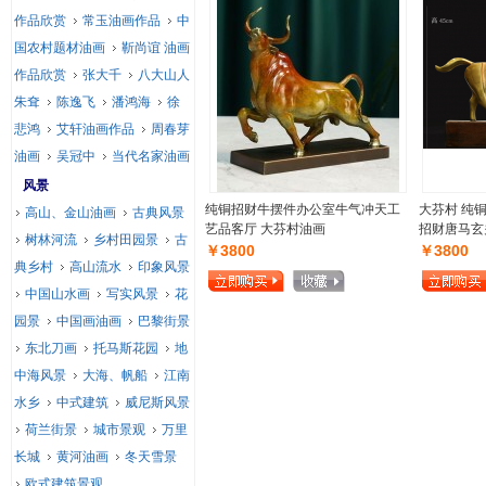
作品欣赏
常玉油画作品
中
国农村题材油画
靳尚谊 油画
作品欣赏
张大千
八大山人
朱耷
陈逸飞
潘鸿海
徐
悲鸿
艾轩油画作品
周春芽
油画
吴冠中
当代名家油画
风景
纯铜招财牛摆件办公室牛气冲天工
大芬村 纯
高山、金山油画
古典风景
艺品客厅 大芬村油画
招财唐马玄
树林河流
乡村田园景
古
￥3800
￥3800
典乡村
高山流水
印象风景
中国山水画
写实风景
花
园景
中国画油画
巴黎街景
东北刀画
托马斯花园
地
中海风景
大海、帆船
江南
水乡
中式建筑
威尼斯风景
荷兰街景
城市景观
万里
长城
黄河油画
冬天雪景
欧式建筑景观