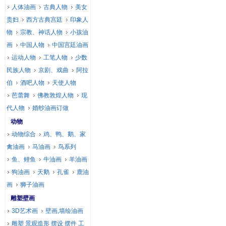
人体油画
古典人物
美女
贵妇
西方古典宫廷
印象人
物
宗教、神话人物
小孩油
画
中国人物
中国宫廷油画
运动人物
工笔人物
少数
民族人物
京剧、戏曲
阿拉
伯
酒吧人物
天使人物
芭蕾舞
佛教敦煌人物
现
代人物
婚纱油画订做
动物
动物综合
鸡、鸭、鹅、家
禽油画
马油画
鸟系列
鱼、鲤鱼
牛油画
羊油画
狗油画
天鹅
孔雀
鹿油
画
狮子油画
雕塑壁画
3D艺术画
壁画,墙绘油画
雕塑 景观造形 摆设 摆件 工