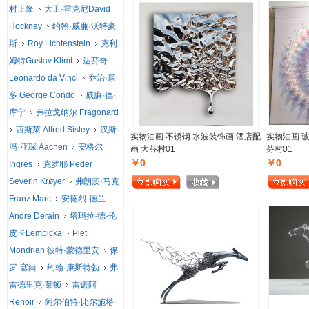
村上隆
大卫·霍克尼David
Hockney
约翰·威廉·沃特豪
斯
Roy Lichtenstein
克利
姆特Gustav Klimt
达芬奇
Leonardo da Vinci
乔治·康
多 George Condo
威廉·德·
库宁
弗拉戈纳尔 Fragonard
西斯莱 Alfred Sisley
汉斯·
实物油画 不锈钢 水波装饰画 酒店配
实物油画 
冯·亚琛 Aachen
安格尔
画 大芬村01
芬村01
￥0
￥0
Ingres
克罗耶 Peder
Severin Krøyer
弗朗茨·马克
Franz Marc
安德烈·德兰
Andre Derain
塔玛拉·德·伦
皮卡Lempicka
Piet
Mondrian 彼特·蒙德里安
保
罗·塞尚
约翰·康斯特勃
弗
雷德里克·莱顿
雷诺阿
Renoir
阿尔伯特·比尔施塔