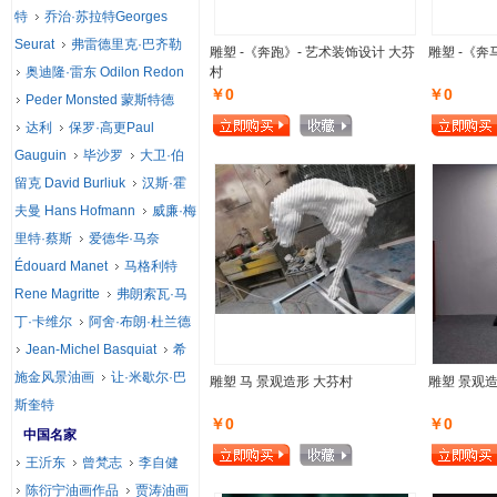
特
乔治·苏拉特Georges
Seurat
弗雷德里克·巴齐勒
雕塑 -《奔跑》- 艺术装饰设计 大芬
雕塑 -《奔
奥迪隆·雷东 Odilon Redon
村
￥0
￥0
Peder Monsted 蒙斯特德
达利
保罗·高更Paul
Gauguin
毕沙罗
大卫·伯
留克 David Burliuk
汉斯·霍
夫曼 Hans Hofmann
威廉·梅
里特·蔡斯
爱德华·马奈
Édouard Manet
马格利特
Rene Magritte
弗朗索瓦·马
丁·卡维尔
阿舍·布朗·杜兰德
Jean-Michel Basquiat
希
施金风景油画
让·米歇尔·巴
雕塑 马 景观造形 大芬村
雕塑 景观
斯奎特
￥0
￥0
中国名家
王沂东
曾梵志
李自健
陈衍宁油画作品
贾涛油画