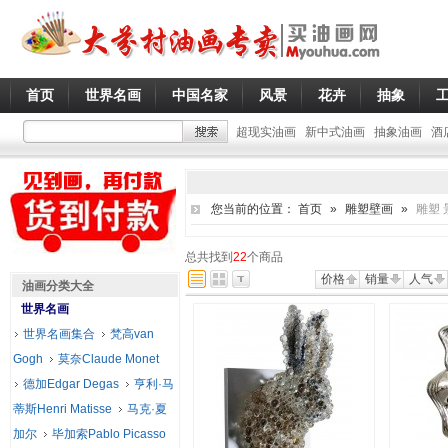
首页
世界名画
中国名家
风景
花卉
抽象
超现实油画
新中式油画
抽象油画
酒
您当前的位置：
首页
»
雕塑壁画
»
雕塑 
总共找到
22
个商品
价格
销量
人气
油画分类大全
世界名画
世界名画集合
梵高van
Gogh
莫奈Claude Monet
德加Edgar Degas
亨利·马
蒂斯Henri Matisse
马克·夏
加尔
毕加索Pablo Picasso