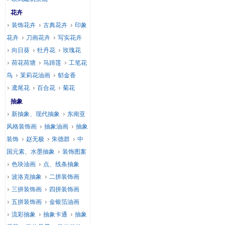
花卉
装饰花卉
古典花卉
印象
花卉
刀画花卉
写实花卉
向日葵
牡丹花
玫瑰花
荷花荷塘
马蹄莲
工笔花
鸟
茉莉花油画
郁金香
鸢尾花
百合花
菊花
抽象
新抽象、现代抽象
东南亚
风格装饰画
抽象油画
抽象
装饰
赵无极
朱德群
中
国元素、水墨抽象
装饰图案
色块油画
点、线条抽象
波洛克抽象
二拼装饰画
三拼装饰画
四拼装饰画
五拼装饰画
金银箔油画
流彩抽象
抽象卡通
抽象