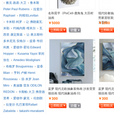
雅克·路易·大卫
鲁本斯
Peter Paul Rubens
拉斐尔
名和晃平《PixCell-鹿角兔 大芬村
现代轻奢抽
Raphael
列维坦Levitan
油画
旁家居软装
卡米耶·柯罗
让·弗朗索瓦·
大芬村
￥5000
￥1800
米勒
约翰内斯·维米尔
瓦
西里·康定斯基
让·奥古斯特·
多米尼克·安格尔
提香·韦切
利奥
爱德华·霍珀 Edward
Hopper
Kusama Yayoi 草间
弥生
Amedeo Modigliani
布格罗 Bouguereau
提香
titian
亨利·卢梭 Henri
Rousseau
琼·米罗 Joan
Miro
奥迪隆·雷东 ODILON
蓝梦 现代北欧抽象装饰画 沙发背景
蓝梦 现代
REDON
卡斯帕·大卫·弗里德
墙挂画 现代抽象油画 01
墙挂画 现
里希
爱德华·蒙克
伦勃朗
￥300
￥300
拉斐尔·扎巴莱塔Rafael
Zabaleta
takashi-murakami