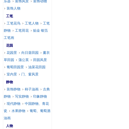
乐器
装饰风景
装饰动物
装饰人物
工笔
工笔花鸟
工笔人物
工笔
静物
工笔荷花
贴金 银箔
工笔画
花园
花园景
向日葵田园
薰衣
草田园
蒲公英
田园风景
葡萄田园景
油菜花田园
室内景
门、窗风景
静物
装饰静物
柿子油画
古典
静物
写实静物
印象静物
现代静物
中国静物、青花
瓷
水果静物
葡萄、葡萄酒
油画
人物