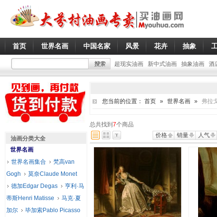
首页
世界名画
中国名家
风景
花卉
抽象
超现实油画
新中式油画
抽象油画
酒
您当前的位置：
首页
»
世界名画
»
弗拉戈纳
总共找到
7
个商品
价格
销量
人气
油画分类大全
世界名画
世界名画集合
梵高van
Gogh
莫奈Claude Monet
德加Edgar Degas
亨利·马
蒂斯Henri Matisse
马克·夏
加尔
毕加索Pablo Picasso