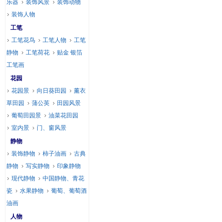
乐器
装饰风景
装饰动物
装饰人物
工笔
工笔花鸟
工笔人物
工笔
静物
工笔荷花
贴金 银箔
工笔画
花园
花园景
向日葵田园
薰衣
草田园
蒲公英
田园风景
葡萄田园景
油菜花田园
室内景
门、窗风景
静物
装饰静物
柿子油画
古典
静物
写实静物
印象静物
现代静物
中国静物、青花
瓷
水果静物
葡萄、葡萄酒
油画
人物