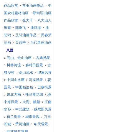
作品欣赏
常玉油画作品
中
国农村题材油画
靳尚谊 油画
作品欣赏
张大千
八大山人
朱耷
陈逸飞
潘鸿海
徐
悲鸿
艾轩油画作品
周春芽
油画
吴冠中
当代名家油画
风景
高山、金山油画
古典风景
树林河流
乡村田园景
古
典乡村
高山流水
印象风景
中国山水画
写实风景
花
园景
中国画油画
巴黎街景
东北刀画
托马斯花园
地
中海风景
大海、帆船
江南
水乡
中式建筑
威尼斯风景
荷兰街景
城市景观
万里
长城
黄河油画
冬天雪景
欧式建筑景观