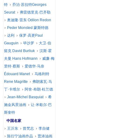
特
乔治·苏拉特Georges
Seurat
弗雷德里克·巴齐勒
奥迪隆·雷东 Odilon Redon
Peder Monsted 蒙斯特德
达利
保罗·高更Paul
Gauguin
毕沙罗
大卫·伯
留克 David Burliuk
汉斯·霍
夫曼 Hans Hofmann
威廉·梅
里特·蔡斯
爱德华·马奈
Édouard Manet
马格利特
Rene Magritte
弗朗索瓦·马
丁·卡维尔
阿舍·布朗·杜兰德
Jean-Michel Basquiat
希
施金风景油画
让·米歇尔·巴
斯奎特
中国名家
王沂东
曾梵志
李自健
陈衍宁油画作品
贾涛油画