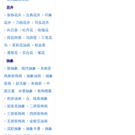
花卉
装饰花卉
古典花卉
印象
花卉
刀画花卉
写实花卉
向日葵
牡丹花
玫瑰花
荷花荷塘
马蹄莲
工笔花
鸟
茉莉花油画
郁金香
鸢尾花
百合花
菊花
抽象
新抽象、现代抽象
东南亚
风格装饰画
抽象油画
抽象
装饰
赵无极
朱德群
中
国元素、水墨抽象
装饰图案
色块油画
点、线条抽象
波洛克抽象
二拼装饰画
三拼装饰画
四拼装饰画
五拼装饰画
金银箔油画
流彩抽象
抽象卡通
抽象