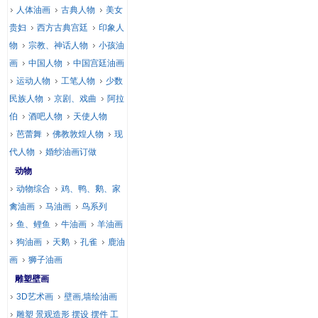
人体油画
古典人物
美女
贵妇
西方古典宫廷
印象人
物
宗教、神话人物
小孩油
画
中国人物
中国宫廷油画
运动人物
工笔人物
少数
民族人物
京剧、戏曲
阿拉
伯
酒吧人物
天使人物
芭蕾舞
佛教敦煌人物
现
代人物
婚纱油画订做
动物
动物综合
鸡、鸭、鹅、家
禽油画
马油画
鸟系列
鱼、鲤鱼
牛油画
羊油画
狗油画
天鹅
孔雀
鹿油
画
狮子油画
雕塑壁画
3D艺术画
壁画,墙绘油画
雕塑 景观造形 摆设 摆件 工