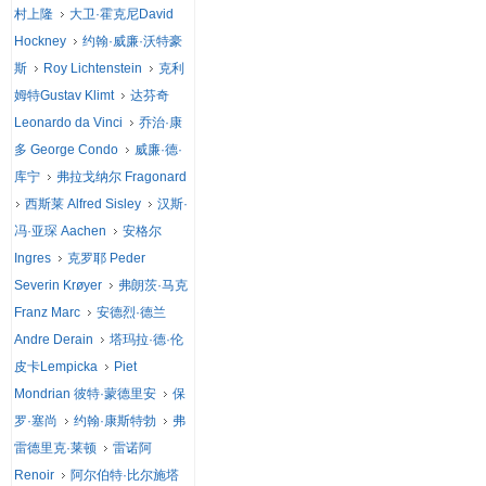
村上隆
大卫·霍克尼David
Hockney
约翰·威廉·沃特豪
斯
Roy Lichtenstein
克利
姆特Gustav Klimt
达芬奇
Leonardo da Vinci
乔治·康
多 George Condo
威廉·德·
库宁
弗拉戈纳尔 Fragonard
西斯莱 Alfred Sisley
汉斯·
冯·亚琛 Aachen
安格尔
Ingres
克罗耶 Peder
Severin Krøyer
弗朗茨·马克
Franz Marc
安德烈·德兰
Andre Derain
塔玛拉·德·伦
皮卡Lempicka
Piet
Mondrian 彼特·蒙德里安
保
罗·塞尚
约翰·康斯特勃
弗
雷德里克·莱顿
雷诺阿
Renoir
阿尔伯特·比尔施塔