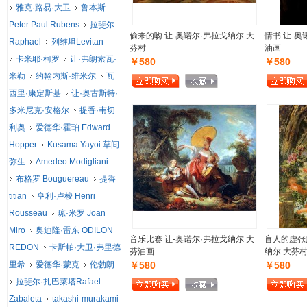
雅克·路易·大卫
鲁本斯
Peter Paul Rubens
拉斐尔
偷来的吻 让-奥诺尔·弗拉戈纳尔 大
情书 让-奥
Raphael
列维坦Levitan
芬村
油画
卡米耶·柯罗
让·弗朗索瓦·
￥580
￥580
米勒
约翰内斯·维米尔
瓦
西里·康定斯基
让·奥古斯特·
多米尼克·安格尔
提香·韦切
利奥
爱德华·霍珀 Edward
Hopper
Kusama Yayoi 草间
弥生
Amedeo Modigliani
布格罗 Bouguereau
提香
titian
亨利·卢梭 Henri
Rousseau
琼·米罗 Joan
Miro
奥迪隆·雷东 ODILON
音乐比赛 让-奥诺尔·弗拉戈纳尔 大
盲人的虚张
REDON
卡斯帕·大卫·弗里德
芬油画
纳尔 大芬
里希
爱德华·蒙克
伦勃朗
￥580
￥580
拉斐尔·扎巴莱塔Rafael
Zabaleta
takashi-murakami