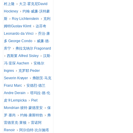
村上隆
大卫·霍克尼David
Hockney
约翰·威廉·沃特豪
斯
Roy Lichtenstein
克利
姆特Gustav Klimt
达芬奇
Leonardo da Vinci
乔治·康
多 George Condo
威廉·德·
库宁
弗拉戈纳尔 Fragonard
西斯莱 Alfred Sisley
汉斯·
冯·亚琛 Aachen
安格尔
Ingres
克罗耶 Peder
Severin Krøyer
弗朗茨·马克
Franz Marc
安德烈·德兰
Andre Derain
塔玛拉·德·伦
皮卡Lempicka
Piet
Mondrian 彼特·蒙德里安
保
罗·塞尚
约翰·康斯特勃
弗
雷德里克·莱顿
雷诺阿
Renoir
阿尔伯特·比尔施塔