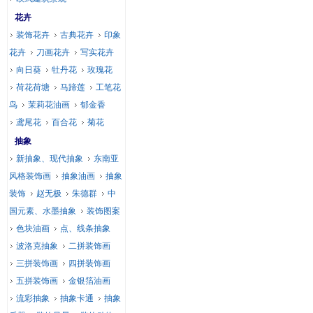
花卉
装饰花卉
古典花卉
印象
花卉
刀画花卉
写实花卉
向日葵
牡丹花
玫瑰花
荷花荷塘
马蹄莲
工笔花
鸟
茉莉花油画
郁金香
鸢尾花
百合花
菊花
抽象
新抽象、现代抽象
东南亚
风格装饰画
抽象油画
抽象
装饰
赵无极
朱德群
中
国元素、水墨抽象
装饰图案
色块油画
点、线条抽象
波洛克抽象
二拼装饰画
三拼装饰画
四拼装饰画
五拼装饰画
金银箔油画
流彩抽象
抽象卡通
抽象