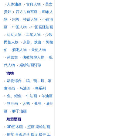
人体油画
古典人物
美女
贵妇
西方古典宫廷
印象人
物
宗教、神话人物
小孩油
画
中国人物
中国宫廷油画
运动人物
工笔人物
少数
民族人物
京剧、戏曲
阿拉
伯
酒吧人物
天使人物
芭蕾舞
佛教敦煌人物
现
代人物
婚纱油画订做
动物
动物综合
鸡、鸭、鹅、家
禽油画
马油画
鸟系列
鱼、鲤鱼
牛油画
羊油画
狗油画
天鹅
孔雀
鹿油
画
狮子油画
雕塑壁画
3D艺术画
壁画,墙绘油画
雕塑 景观造形 摆设 摆件 工