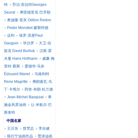
特
乔治·苏拉特Georges
Seurat
弗雷德里克·巴齐勒
奥迪隆·雷东 Odilon Redon
Peder Monsted 蒙斯特德
达利
保罗·高更Paul
Gauguin
毕沙罗
大卫·伯
留克 David Burliuk
汉斯·霍
夫曼 Hans Hofmann
威廉·梅
里特·蔡斯
爱德华·马奈
Édouard Manet
马格利特
Rene Magritte
弗朗索瓦·马
丁·卡维尔
阿舍·布朗·杜兰德
Jean-Michel Basquiat
希
施金风景油画
让·米歇尔·巴
斯奎特
中国名家
王沂东
曾梵志
李自健
陈衍宁油画作品
贾涛油画