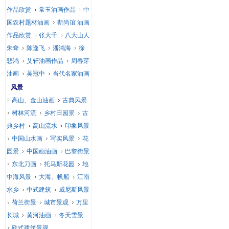
作品欣赏
常玉油画作品
中
国农村题材油画
靳尚谊 油画
作品欣赏
张大千
八大山人
朱耷
陈逸飞
潘鸿海
徐
悲鸿
艾轩油画作品
周春芽
油画
吴冠中
当代名家油画
风景
高山、金山油画
古典风景
树林河流
乡村田园景
古
典乡村
高山流水
印象风景
中国山水画
写实风景
花
园景
中国画油画
巴黎街景
东北刀画
托马斯花园
地
中海风景
大海、帆船
江南
水乡
中式建筑
威尼斯风景
荷兰街景
城市景观
万里
长城
黄河油画
冬天雪景
欧式建筑景观