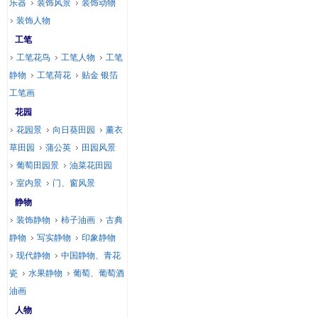
乐器
装饰风景
装饰动物
装饰人物
工笔
工笔花鸟
工笔人物
工笔
静物
工笔荷花
贴金 银箔
工笔画
花园
花园景
向日葵田园
薰衣
草田园
蒲公英
田园风景
葡萄田园景
油菜花田园
室内景
门、窗风景
静物
装饰静物
柿子油画
古典
静物
写实静物
印象静物
现代静物
中国静物、青花
瓷
水果静物
葡萄、葡萄酒
油画
人物