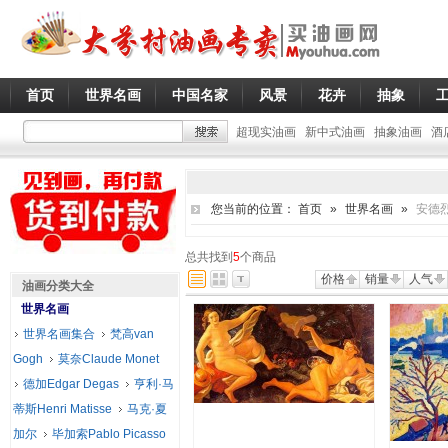
首页
世界名画
中国名家
风景
花卉
抽象
超现实油画
新中式油画
抽象油画
酒
您当前的位置：
首页
»
世界名画
»
安德烈·
总共找到
5
个商品
价格
销量
人气
油画分类大全
世界名画
世界名画集合
梵高van
Gogh
莫奈Claude Monet
德加Edgar Degas
亨利·马
蒂斯Henri Matisse
马克·夏
加尔
毕加索Pablo Picasso