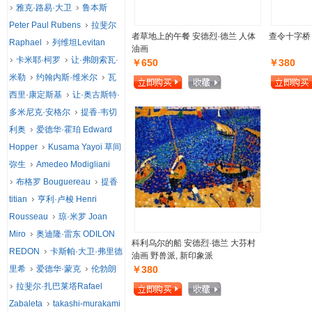
雅克·路易·大卫
鲁本斯
Peter Paul Rubens
拉斐尔
者草地上的午餐 安德烈·德兰 人体
查令十字桥
Raphael
列维坦Levitan
油画
卡米耶·柯罗
让·弗朗索瓦·
￥650
￥380
米勒
约翰内斯·维米尔
瓦
西里·康定斯基
让·奥古斯特·
多米尼克·安格尔
提香·韦切
利奥
爱德华·霍珀 Edward
Hopper
Kusama Yayoi 草间
弥生
Amedeo Modigliani
布格罗 Bouguereau
提香
titian
亨利·卢梭 Henri
Rousseau
琼·米罗 Joan
Miro
奥迪隆·雷东 ODILON
科利乌尔的船 安德烈·德兰 大芬村
REDON
卡斯帕·大卫·弗里德
油画 野兽派, 新印象派
里希
爱德华·蒙克
伦勃朗
￥380
拉斐尔·扎巴莱塔Rafael
Zabaleta
takashi-murakami