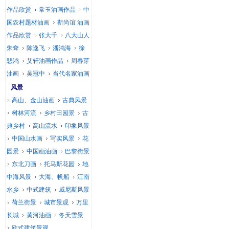
作品欣赏
常玉油画作品
中
国农村题材油画
靳尚谊 油画
作品欣赏
张大千
八大山人
朱耷
陈逸飞
潘鸿海
徐
悲鸿
艾轩油画作品
周春芽
油画
吴冠中
当代名家油画
风景
高山、金山油画
古典风景
树林河流
乡村田园景
古
典乡村
高山流水
印象风景
中国山水画
写实风景
花
园景
中国画油画
巴黎街景
东北刀画
托马斯花园
地
中海风景
大海、帆船
江南
水乡
中式建筑
威尼斯风景
荷兰街景
城市景观
万里
长城
黄河油画
冬天雪景
欧式建筑景观