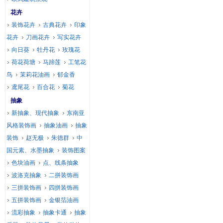
花卉
装饰花卉
古典花卉
印象
花卉
刀画花卉
写实花卉
向日葵
牡丹花
玫瑰花
荷花荷塘
马蹄莲
工笔花
鸟
茉莉花油画
郁金香
鸢尾花
百合花
菊花
抽象
新抽象、现代抽象
东南亚
风格装饰画
抽象油画
抽象
装饰
赵无极
朱德群
中
国元素、水墨抽象
装饰图案
色块油画
点、线条抽象
波洛克抽象
二拼装饰画
三拼装饰画
四拼装饰画
五拼装饰画
金银箔油画
流彩抽象
抽象卡通
抽象