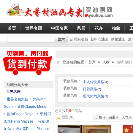
首页
世界名画
中国名家
风景
花卉
抽象
超现实油画
新中式油画
抽象油画
酒
您当前的位置：
首页
»
人物
»
婚纱油画
装修风格：
中式传统风格
(4)
油画分类大全
装修风格：
日韩风格
(2)
世界名画
装修风格：
现代简约风格
(3)
世界名画集合
梵高van
Gogh
莫奈Claude Monet
总共找到
9
个商品
德加Edgar Degas
亨利·马
价格
销量
人气
蒂斯Henri Matisse
马克·夏
加尔
毕加索Pablo Picasso