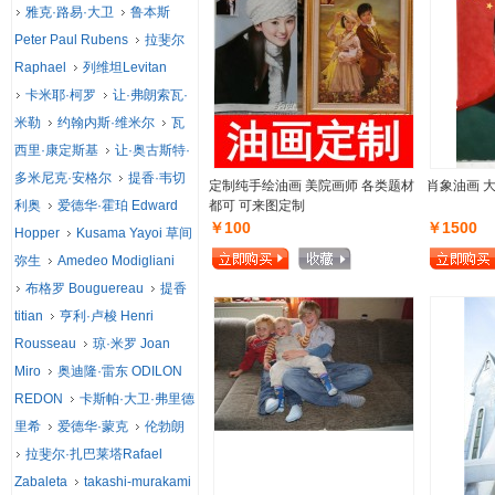
雅克·路易·大卫
鲁本斯
Peter Paul Rubens
拉斐尔
Raphael
列维坦Levitan
卡米耶·柯罗
让·弗朗索瓦·
米勒
约翰内斯·维米尔
瓦
西里·康定斯基
让·奥古斯特·
多米尼克·安格尔
提香·韦切
定制纯手绘油画 美院画师 各类题材
肖象油画 
利奥
爱德华·霍珀 Edward
都可 可来图定制
￥100
￥1500
Hopper
Kusama Yayoi 草间
弥生
Amedeo Modigliani
布格罗 Bouguereau
提香
titian
亨利·卢梭 Henri
Rousseau
琼·米罗 Joan
Miro
奥迪隆·雷东 ODILON
REDON
卡斯帕·大卫·弗里德
里希
爱德华·蒙克
伦勃朗
拉斐尔·扎巴莱塔Rafael
Zabaleta
takashi-murakami