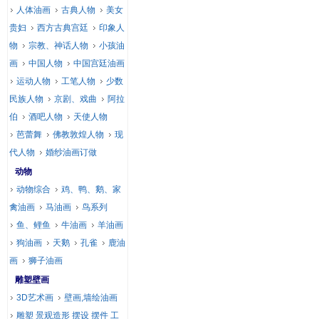
人体油画
古典人物
美女
贵妇
西方古典宫廷
印象人
物
宗教、神话人物
小孩油
画
中国人物
中国宫廷油画
运动人物
工笔人物
少数
民族人物
京剧、戏曲
阿拉
伯
酒吧人物
天使人物
芭蕾舞
佛教敦煌人物
现
代人物
婚纱油画订做
动物
动物综合
鸡、鸭、鹅、家
禽油画
马油画
鸟系列
鱼、鲤鱼
牛油画
羊油画
狗油画
天鹅
孔雀
鹿油
画
狮子油画
雕塑壁画
3D艺术画
壁画,墙绘油画
雕塑 景观造形 摆设 摆件 工