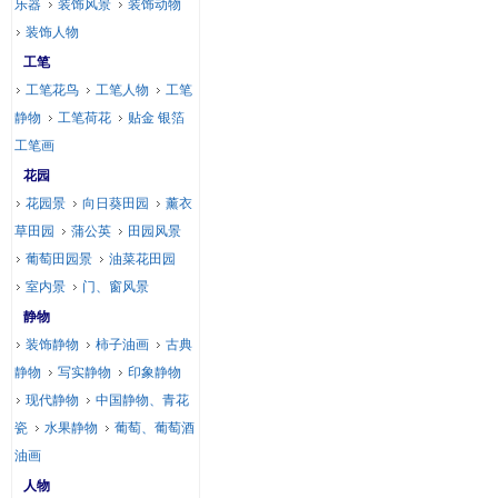
乐器
装饰风景
装饰动物
装饰人物
工笔
工笔花鸟
工笔人物
工笔
静物
工笔荷花
贴金 银箔
工笔画
花园
花园景
向日葵田园
薰衣
草田园
蒲公英
田园风景
葡萄田园景
油菜花田园
室内景
门、窗风景
静物
装饰静物
柿子油画
古典
静物
写实静物
印象静物
现代静物
中国静物、青花
瓷
水果静物
葡萄、葡萄酒
油画
人物