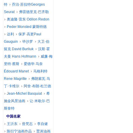
特
乔治·苏拉特Georges
Seurat
弗雷德里克·巴齐勒
奥迪隆·雷东 Odilon Redon
Peder Monsted 蒙斯特德
达利
保罗·高更Paul
Gauguin
毕沙罗
大卫·伯
留克 David Burliuk
汉斯·霍
夫曼 Hans Hofmann
威廉·梅
里特·蔡斯
爱德华·马奈
Édouard Manet
马格利特
Rene Magritte
弗朗索瓦·马
丁·卡维尔
阿舍·布朗·杜兰德
Jean-Michel Basquiat
希
施金风景油画
让·米歇尔·巴
斯奎特
中国名家
王沂东
曾梵志
李自健
陈衍宁油画作品
贾涛油画