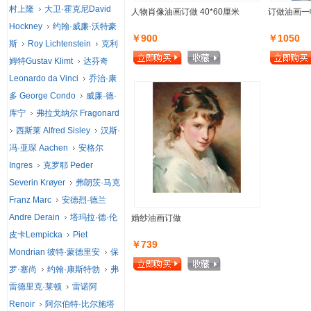
村上隆
大卫·霍克尼David
人物肖像油画订做 40*60厘米
订做油画一幅
Hockney
约翰·威廉·沃特豪
￥900
￥1050
斯
Roy Lichtenstein
克利
姆特Gustav Klimt
达芬奇
Leonardo da Vinci
乔治·康
多 George Condo
威廉·德·
库宁
弗拉戈纳尔 Fragonard
西斯莱 Alfred Sisley
汉斯·
冯·亚琛 Aachen
安格尔
Ingres
克罗耶 Peder
Severin Krøyer
弗朗茨·马克
Franz Marc
安德烈·德兰
Andre Derain
塔玛拉·德·伦
婚纱油画订做
皮卡Lempicka
Piet
￥739
Mondrian 彼特·蒙德里安
保
罗·塞尚
约翰·康斯特勃
弗
雷德里克·莱顿
雷诺阿
Renoir
阿尔伯特·比尔施塔