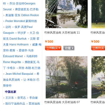
特
乔治·苏拉特Georges
Seurat
弗雷德里克·巴齐勒
奥迪隆·雷东 Odilon Redon
Peder Monsted 蒙斯特德
达利
保罗·高更Paul
竹林风景油画 大芬村油画 11
竹林风景油画
Gauguin
毕沙罗
大卫·伯
留克 David Burliuk
汉斯·霍
￥500
￥500
夫曼 Hans Hofmann
威廉·梅
里特·蔡斯
爱德华·马奈
Édouard Manet
马格利特
Rene Magritte
弗朗索瓦·马
丁·卡维尔
阿舍·布朗·杜兰德
Jean-Michel Basquiat
希
施金风景油画
让·米歇尔·巴
斯奎特
中国名家
王沂东
曾梵志
李自健
竹林风景油画 大芬村油画 07
竹林风景油画
陈衍宁油画作品
贾涛油画