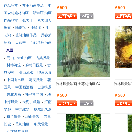
作品欣赏
常玉油画作品
中
￥500
￥500
国农村题材油画
靳尚谊 油画
作品欣赏
张大千
八大山人
朱耷
陈逸飞
潘鸿海
徐
悲鸿
艾轩油画作品
周春芽
油画
吴冠中
当代名家油画
风景
高山、金山油画
古典风景
树林河流
乡村田园景
古
典乡村
高山流水
印象风景
中国山水画
写实风景
花
竹林风景油画 大芬村油画 04
竹林风景油画
园景
中国画油画
巴黎街景
东北刀画
托马斯花园
地
￥500
￥500
中海风景
大海、帆船
江南
水乡
中式建筑
威尼斯风景
荷兰街景
城市景观
万里
长城
黄河油画
冬天雪景
欧式建筑景观