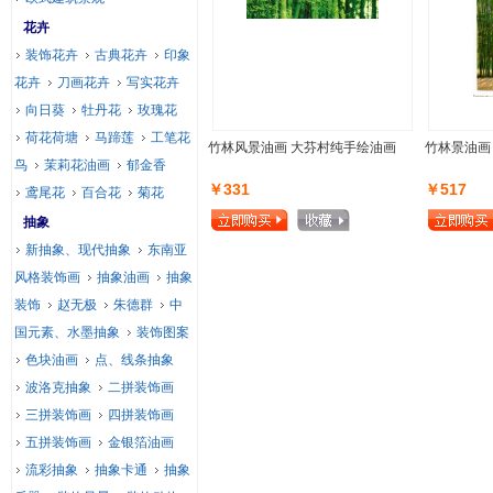
花卉
装饰花卉
古典花卉
印象
花卉
刀画花卉
写实花卉
向日葵
牡丹花
玫瑰花
荷花荷塘
马蹄莲
工笔花
竹林风景油画 大芬村纯手绘油画
竹林景油画
鸟
茉莉花油画
郁金香
￥331
￥517
鸢尾花
百合花
菊花
抽象
新抽象、现代抽象
东南亚
风格装饰画
抽象油画
抽象
装饰
赵无极
朱德群
中
国元素、水墨抽象
装饰图案
色块油画
点、线条抽象
波洛克抽象
二拼装饰画
三拼装饰画
四拼装饰画
五拼装饰画
金银箔油画
流彩抽象
抽象卡通
抽象