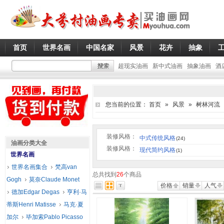
首页
世界名画
中国名家
风景
花卉
抽象
超现实油画
新中式油画
抽象油画
酒
您当前的位置：
首页
»
风景
»
树林河流
装修风格：
中式传统风格
(24)
油画分类大全
装修风格：
现代简约风格
(1)
世界名画
世界名画集合
梵高van
总共找到
26
个商品
Gogh
莫奈Claude Monet
价格
销量
人气
德加Edgar Degas
亨利·马
蒂斯Henri Matisse
马克·夏
加尔
毕加索Pablo Picasso