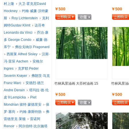
村上隆
大卫·霍克尼David
￥500
￥500
Hockney
约翰·威廉·沃特豪
斯
Roy Lichtenstein
克利
姆特Gustav Klimt
达芬奇
Leonardo da Vinci
乔治·康
多 George Condo
威廉·德·
库宁
弗拉戈纳尔 Fragonard
西斯莱 Alfred Sisley
汉斯·
冯·亚琛 Aachen
安格尔
Ingres
克罗耶 Peder
Severin Krøyer
弗朗茨·马克
Franz Marc
安德烈·德兰
竹林风景油画 大芬村油画 15
竹林风景油画
Andre Derain
塔玛拉·德·伦
￥500
￥500
皮卡Lempicka
Piet
Mondrian 彼特·蒙德里安
保
罗·塞尚
约翰·康斯特勃
弗
雷德里克·莱顿
雷诺阿
Renoir
阿尔伯特·比尔施塔