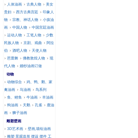
人体油画
古典人物
美女
贵妇
西方古典宫廷
印象人
物
宗教、神话人物
小孩油
画
中国人物
中国宫廷油画
运动人物
工笔人物
少数
民族人物
京剧、戏曲
阿拉
伯
酒吧人物
天使人物
芭蕾舞
佛教敦煌人物
现
代人物
婚纱油画订做
动物
动物综合
鸡、鸭、鹅、家
禽油画
马油画
鸟系列
鱼、鲤鱼
牛油画
羊油画
狗油画
天鹅
孔雀
鹿油
画
狮子油画
雕塑壁画
3D艺术画
壁画,墙绘油画
雕塑 景观造形 摆设 摆件 工