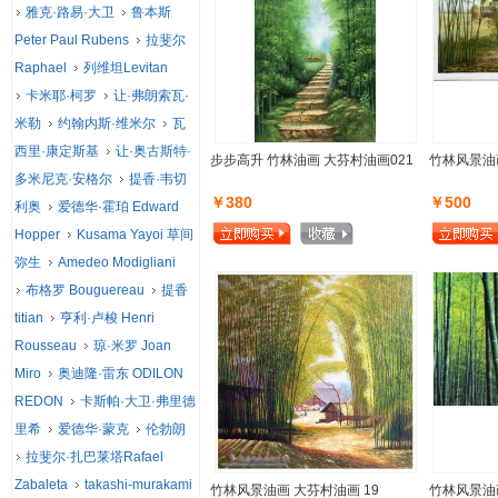
雅克·路易·大卫
鲁本斯
Peter Paul Rubens
拉斐尔
Raphael
列维坦Levitan
卡米耶·柯罗
让·弗朗索瓦·
米勒
约翰内斯·维米尔
瓦
西里·康定斯基
让·奥古斯特·
步步高升 竹林油画 大芬村油画021
竹林风景油画
多米尼克·安格尔
提香·韦切
￥380
￥500
利奥
爱德华·霍珀 Edward
Hopper
Kusama Yayoi 草间
弥生
Amedeo Modigliani
布格罗 Bouguereau
提香
titian
亨利·卢梭 Henri
Rousseau
琼·米罗 Joan
Miro
奥迪隆·雷东 ODILON
REDON
卡斯帕·大卫·弗里德
里希
爱德华·蒙克
伦勃朗
拉斐尔·扎巴莱塔Rafael
Zabaleta
takashi-murakami
竹林风景油画 大芬村油画 19
竹林风景油画