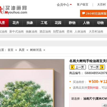
会员中心
客户留言
|
大芬村
风景
花卉
抽象
工笔
花园
静物
人物
动物
实油画
新中式油画
抽象油画
酒店油画
别墅油画
壁画
人体油画
大芬村油画
位置：
首页
»
风景
»
树林河流
»
名画大树纯手绘油画玄关
商品编号：
G6804B554287
￥500-￥12
买油画价：
该商品支持
货到付款
，可
请选择：
油画尺寸(厘米/CM
40