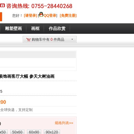
您好
！
[请登录]
[
QQ登录
]
[免费注册]
雕塑壁画
画框
作品欣赏
购物车中有
0
件商品
装饰画客厅大幅 参天大树油画
95
00
以全球快递，支持定制
规格列表»»
)
x50
50x60
60x90
90x120