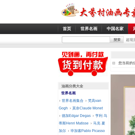
首页
世界名画
中国名家
超现
您当前的
油画分类大全
世界名画
世界名画集合
梵高van
Gogh
莫奈Claude Monet
德加Edgar Degas
亨利·马
蒂斯Henri Matisse
马克·夏
加尔
毕加索Pablo Picasso