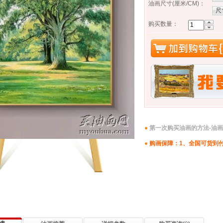
油画尺寸(厘米/CM)
：
尺
购买数量：
第一次购买油画的方法-油
购画保障：1、全国可货到付