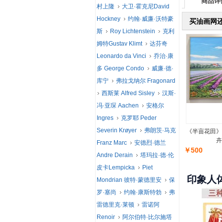
商品详
村上隆
大卫·霍克尼David
Hockney
约翰·威廉·沃特豪
买油画网
斯
Roy Lichtenstein
克利
姆特Gustav Klimt
达芬奇
Leonardo da Vinci
乔治·康
多 George Condo
威廉·德·
库宁
弗拉戈纳尔 Fragonard
西斯莱 Alfred Sisley
汉斯·
冯·亚琛 Aachen
安格尔
Ingres
克罗耶 Peder
Severin Krøyer
弗朗茨·马克
《半亩花田》
卉
Franz Marc
安德烈·德兰
￥500
Andre Derain
塔玛拉·德·伦
皮卡Lempicka
Piet
印象人
Mondrian 彼特·蒙德里安
保
罗·塞尚
约翰·康斯特勃
弗
雷德里克·莱顿
雷诺阿
Renoir
阿尔伯特·比尔施塔