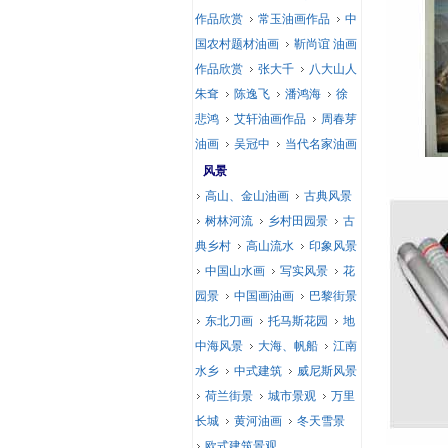
作品欣赏
常玉油画作品
中
国农村题材油画
靳尚谊 油画
作品欣赏
张大千
八大山人
朱耷
陈逸飞
潘鸿海
徐
悲鸿
艾轩油画作品
周春芽
油画
吴冠中
当代名家油画
风景
高山、金山油画
古典风景
树林河流
乡村田园景
古
典乡村
高山流水
印象风景
中国山水画
写实风景
花
园景
中国画油画
巴黎街景
东北刀画
托马斯花园
地
中海风景
大海、帆船
江南
水乡
中式建筑
威尼斯风景
荷兰街景
城市景观
万里
长城
黄河油画
冬天雪景
欧式建筑景观