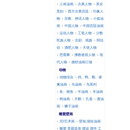
人体油画
古典人物
美女
贵妇
西方古典宫廷
印象人
物
宗教、神话人物
小孩油
画
中国人物
中国宫廷油画
运动人物
工笔人物
少数
民族人物
京剧、戏曲
阿拉
伯
酒吧人物
天使人物
芭蕾舞
佛教敦煌人物
现
代人物
婚纱油画订做
动物
动物综合
鸡、鸭、鹅、家
禽油画
马油画
鸟系列
鱼、鲤鱼
牛油画
羊油画
狗油画
天鹅
孔雀
鹿油
画
狮子油画
雕塑壁画
3D艺术画
壁画,墙绘油画
雕塑 景观造形 摆设 摆件 工