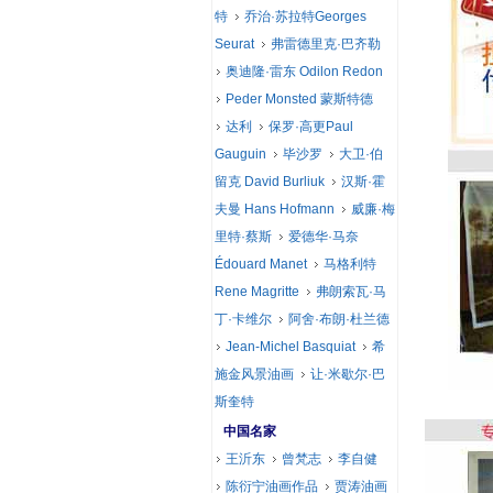
特
乔治·苏拉特Georges
Seurat
弗雷德里克·巴齐勒
奥迪隆·雷东 Odilon Redon
Peder Monsted 蒙斯特德
达利
保罗·高更Paul
Gauguin
毕沙罗
大卫·伯
留克 David Burliuk
汉斯·霍
夫曼 Hans Hofmann
威廉·梅
里特·蔡斯
爱德华·马奈
Édouard Manet
马格利特
Rene Magritte
弗朗索瓦·马
丁·卡维尔
阿舍·布朗·杜兰德
Jean-Michel Basquiat
希
施金风景油画
让·米歇尔·巴
斯奎特
中国名家
王沂东
曾梵志
李自健
陈衍宁油画作品
贾涛油画