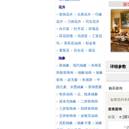
花卉
装饰花卉
古典花卉
印象
花卉
刀画花卉
写实花卉
向日葵
牡丹花
玫瑰花
荷花荷塘
马蹄莲
工笔花
鸟
茉莉花油画
郁金香
鸢尾花
百合花
菊花
抽象
新抽象、现代抽象
东南亚
详细参数
风格装饰画
抽象油画
抽象
装饰
赵无极
朱德群
中
国元素、水墨抽象
装饰图案
购买咨询
色块油画
点、线条抽象
如果您对本
波洛克抽象
二拼装饰画
三拼装饰画
四拼装饰画
发表咨询
五拼装饰画
金银箔油画
标题：
流彩抽象
抽象卡通
抽象
*