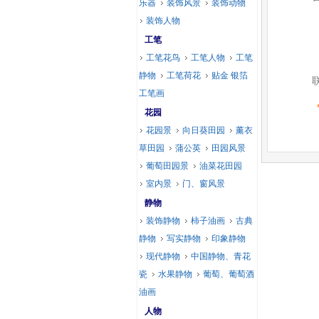
乐器
装饰风景
装饰动物
装饰人物
工笔
工笔花鸟
工笔人物
工笔
静物
工笔荷花
贴金 银箔
工笔画
花园
花园景
向日葵田园
薰衣
草田园
蒲公英
田园风景
葡萄田园景
油菜花田园
室内景
门、窗风景
静物
装饰静物
柿子油画
古典
静物
写实静物
印象静物
现代静物
中国静物、青花
瓷
水果静物
葡萄、葡萄酒
油画
人物