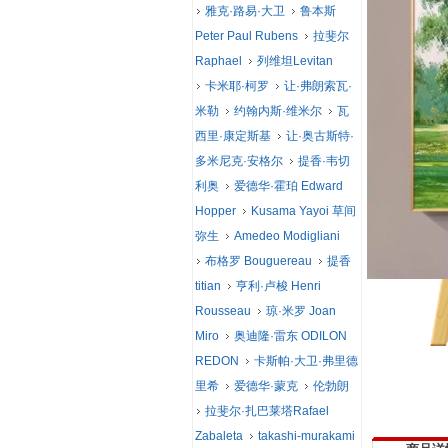
雅克·路易·大卫
鲁本斯
Peter Paul Rubens
拉斐尔
Raphael
列维坦Levitan
卡米耶·柯罗
让·弗朗索瓦·
米勒
约翰内斯·维米尔
瓦
西里·康定斯基
让·奥古斯特·
多米尼克·安格尔
提香·韦切
利奥
爱德华·霍珀 Edward
Hopper
Kusama Yayoi 草间
弥生
Amedeo Modigliani
布格罗 Bouguereau
提香
titian
亨利·卢梭 Henri
Rousseau
琼·米罗 Joan
Miro
奥迪隆·雷东 ODILON
REDON
卡斯帕·大卫·弗里德
里希
爱德华·蒙克
伦勃朗
拉斐尔·扎巴莱塔Rafael
Zabaleta
takashi-murakami