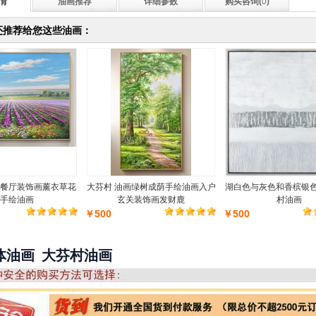
情
油画推荐
详细参数
购买咨询(
0
)
还推荐给您这些油画：
餐厅装饰画薰衣草花
大芬村 油画绿树成荫手绘油画入户
湖白色与灰色和香槟银色
手绘油画
玄关装饰画发财鹿
村油画
￥500
￥500
体油画 大芬村油画