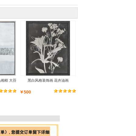
相框 大芬
黑白风格装饰画 花卉油画
￥500