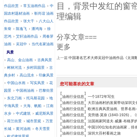
目，背景中发红的窗
作品欣赏
常玉油画作品
中
国农村题材油画
靳尚谊 油画
理编辑
作品欣赏
张大千
八大山人
朱耷
陈逸飞
潘鸿海
徐
分享文章===
悲鸿
艾轩油画作品
周春芽
油画
吴冠中
当代名家油画
更多
风景
上一篇:
中国著名艺术大师吴冠中油画作品《太湖
高山、金山油画
古典风景
树林河流
乡村田园景
古
典乡村
高山流水
印象风景
中国山水画
写实风景
花
您可能喜欢的文章
园景
中国画油画
巴黎街景
【
】
油画行业信息
一个1872年写生
东北刀画
托马斯花园
地
【
】
油画行业信息
大芬油画村的发展带动深圳文
中海风景
大海、帆船
江南
【
】
油画行业信息
欧洲古典风景油画、世界名画
【
】
水乡
中式建筑
威尼斯风景
油画行业信息
克劳德·莫奈 (1840-1926
【
】
荷兰街景
城市景观
万里
油画行业信息
法国画家阿道夫·威廉·布格罗
【
】
油画行业信息
中国100位知名的油画家，排
长城
黄河油画
冬天雪景
【
】
油画行业信息
深圳大芬村看画之旅
欧式建筑景观