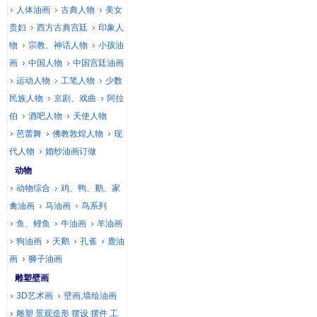
人体油画
古典人物
美女
贵妇
西方古典宫廷
印象人
物
宗教、神话人物
小孩油
画
中国人物
中国宫廷油画
运动人物
工笔人物
少数
民族人物
京剧、戏曲
阿拉
伯
酒吧人物
天使人物
芭蕾舞
佛教敦煌人物
现
代人物
婚纱油画订做
动物
动物综合
鸡、鸭、鹅、家
禽油画
马油画
鸟系列
鱼、鲤鱼
牛油画
羊油画
狗油画
天鹅
孔雀
鹿油
画
狮子油画
雕塑壁画
3D艺术画
壁画,墙绘油画
雕塑 景观造形 摆设 摆件 工