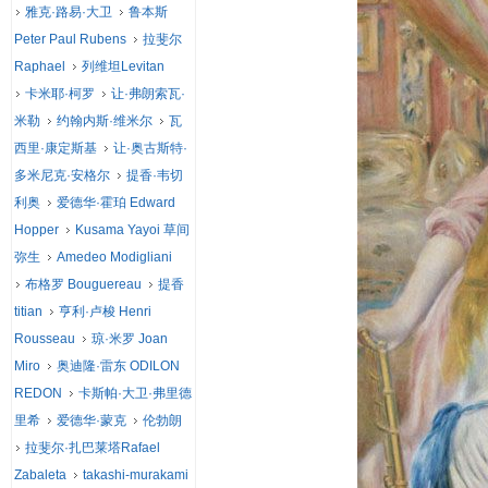
雅克·路易·大卫
鲁本斯
Peter Paul Rubens
拉斐尔
Raphael
列维坦Levitan
卡米耶·柯罗
让·弗朗索瓦·
米勒
约翰内斯·维米尔
瓦
西里·康定斯基
让·奥古斯特·
多米尼克·安格尔
提香·韦切
利奥
爱德华·霍珀 Edward
Hopper
Kusama Yayoi 草间
弥生
Amedeo Modigliani
布格罗 Bouguereau
提香
titian
亨利·卢梭 Henri
Rousseau
琼·米罗 Joan
Miro
奥迪隆·雷东 ODILON
REDON
卡斯帕·大卫·弗里德
里希
爱德华·蒙克
伦勃朗
拉斐尔·扎巴莱塔Rafael
Zabaleta
takashi-murakami