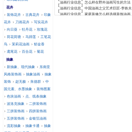
【
】
油画行业信息
怎么样在野外油画写生的方法
【
】
花卉
油画行业信息
中国油画之父艺术巨匠-李铁夫
【
】
油画行业信息
家庭装修怎么样选择装饰油画
装饰花卉
古典花卉
印象
花卉
刀画花卉
写实花卉
向日葵
牡丹花
玫瑰花
荷花荷塘
马蹄莲
工笔花
鸟
茉莉花油画
郁金香
鸢尾花
百合花
菊花
抽象
新抽象、现代抽象
东南亚
风格装饰画
抽象油画
抽象
装饰
赵无极
朱德群
中
国元素、水墨抽象
装饰图案
色块油画
点、线条抽象
波洛克抽象
二拼装饰画
三拼装饰画
四拼装饰画
五拼装饰画
金银箔油画
流彩抽象
抽象卡通
抽象