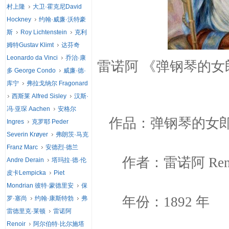
村上隆
大卫·霍克尼David
Hockney
约翰·威廉·沃特豪
斯
Roy Lichtenstein
克利
姆特Gustav Klimt
达芬奇
Leonardo da Vinci
乔治·康
雷诺阿 《弹钢琴的女郎》 
多 George Condo
威廉·德·
库宁
弗拉戈纳尔 Fragonard
西斯莱 Alfred Sisley
汉斯·
冯·亚琛 Aachen
安格尔
作品：弹钢琴的女郎Young 
Ingres
克罗耶 Peder
Severin Krøyer
弗朗茨·马克
Franz Marc
安德烈·德兰
作者：雷诺阿 Reno
Andre Derain
塔玛拉·德·伦
皮卡Lempicka
Piet
Mondrian 彼特·蒙德里安
保
年份：1892 年
罗·塞尚
约翰·康斯特勃
弗
雷德里克·莱顿
雷诺阿
Renoir
阿尔伯特·比尔施塔