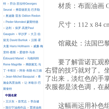
特
乔治·苏拉特Georges
材质：布面油画 Oil o
Seurat
弗雷德里克·巴齐勒
奥迪隆·雷东 Odilon Redon
Peder Monsted 蒙斯特德
尺寸：112 x 84 c
达利
保罗·高更Paul
Gauguin
毕沙罗
大卫·伯
留克 David Burliuk
汉斯·霍
馆藏处：法国巴黎奥塞美术馆
夫曼 Hans Hofmann
威廉·梅
里特·蔡斯
爱德华·马奈
Édouard Manet
马格利特
要了解雷诺瓦观察及
Rene Magritte
弗朗索瓦·马
右臂的技巧就对了。
丁·卡维尔
阿舍·布朗·杜兰德
Jean-Michel Basquiat
希
了出来，淡红色的手
施金风景油画
让·米歇尔·巴
衣服都是淡色调，在
斯奎特
中国名家
王沂东
曾梵志
李自健
这幅画运用补色组合
陈衍宁油画作品
贾涛油画