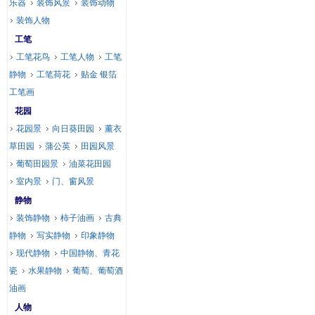
乐器
装饰风景
装饰动物
装饰人物
工笔
工笔花鸟
工笔人物
工笔
静物
工笔荷花
贴金 银箔
工笔画
花园
花园景
向日葵田园
薰衣
草田园
蒲公英
田园风景
葡萄田园景
油菜花田园
室内景
门、窗风景
静物
装饰静物
柿子油画
古典
静物
写实静物
印象静物
现代静物
中国静物、青花
瓷
水果静物
葡萄、葡萄酒
油画
人物