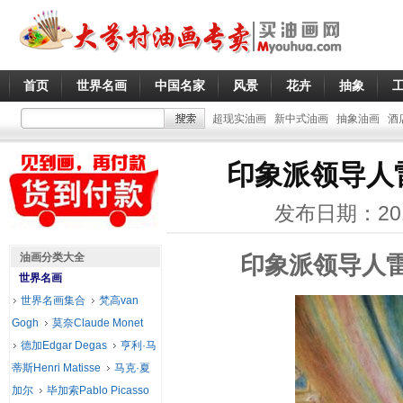
首页
世界名画
中国名家
风景
花卉
抽象
超现实油画
新中式油画
抽象油画
酒
印象派领导人
发布日期：20
油画分类大全
印象派领导人
世界名画
世界名画集合
梵高van
Gogh
莫奈Claude Monet
德加Edgar Degas
亨利·马
蒂斯Henri Matisse
马克·夏
加尔
毕加索Pablo Picasso