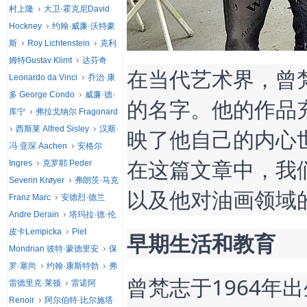
村上隆
大卫·霍克尼David
Hockney
约翰·威廉·沃特豪
斯
Roy Lichtenstein
克利
姆特Gustav Klimt
达芬奇
在当代艺术界，曾梵志
Leonardo da Vinci
乔治·康
多 George Condo
威廉·德·
的名字。他的作品
库宁
弗拉戈纳尔 Fragonard
西斯莱 Alfred Sisley
汉斯·
映了他自己的内心
冯·亚琛 Aachen
安格尔
在这篇文章中，我
Ingres
克罗耶 Peder
Severin Krøyer
弗朗茨·马克
以及他对油画领域
Franz Marc
安德烈·德兰
Andre Derain
塔玛拉·德·伦
皮卡Lempicka
Piet
早期生活和教育
Mondrian 彼特·蒙德里安
保
罗·塞尚
约翰·康斯特勃
弗
曾梵志于1964年
雷德里克·莱顿
雷诺阿
Renoir
阿尔伯特·比尔施塔