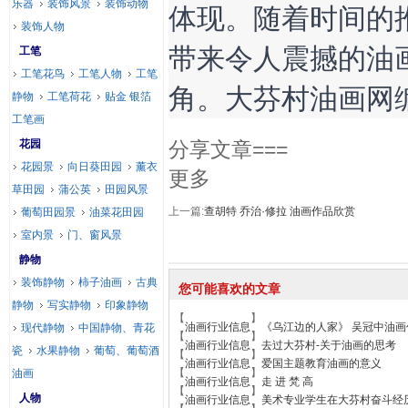
乐器
装饰风景
装饰动物
体现。随着时间的
装饰人物
带来令人震撼的油
工笔
工笔花鸟
工笔人物
工笔
角。大芬村油画网
静物
工笔荷花
贴金 银箔
工笔画
花园
分享文章===
花园景
向日葵田园
薰衣
更多
草田园
蒲公英
田园风景
上一篇:
查胡特 乔治·修拉 油画作品欣赏
葡萄田园景
油菜花田园
室内景
门、窗风景
静物
装饰静物
柿子油画
古典
您可能喜欢的文章
静物
写实静物
印象静物
【
】
油画行业信息
《乌江边的人家》 吴冠中油画
现代静物
中国静物、青花
【
】
油画行业信息
去过大芬村-关于油画的思考
瓷
水果静物
葡萄、葡萄酒
【
】
油画行业信息
爱国主题教育油画的意义
【
】
油画
油画行业信息
走 进 梵 高
【
】
人物
油画行业信息
美术专业学生在大芬村奋斗经