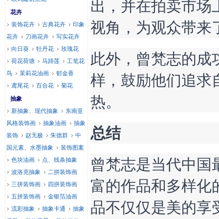
出，并在拍卖市场
花卉
视角，为观众带来
装饰花卉
古典花卉
印象
花卉
刀画花卉
写实花卉
向日葵
牡丹花
玫瑰花
此外，曾梵志的成
荷花荷塘
马蹄莲
工笔花
样，鼓励他们追求
鸟
茉莉花油画
郁金香
鸢尾花
百合花
菊花
热。
抽象
新抽象、现代抽象
东南亚
风格装饰画
抽象油画
抽象
总结
装饰
赵无极
朱德群
中
国元素、水墨抽象
装饰图案
曾梵志是当代中国
色块油画
点、线条抽象
波洛克抽象
二拼装饰画
富的作品和多样化
三拼装饰画
四拼装饰画
五拼装饰画
金银箔油画
品不仅仅是美的享
流彩抽象
抽象卡通
抽象