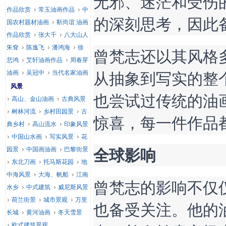
无邪、迷茫和受伤
作品欣赏
常玉油画作品
中
的深刻思考，因此
国农村题材油画
靳尚谊 油画
作品欣赏
张大千
八大山人
朱耷
陈逸飞
潘鸿海
徐
曾梵志还以其风格
悲鸿
艾轩油画作品
周春芽
从抽象到写实的整
油画
吴冠中
当代名家油画
风景
也尝试过传统的油
高山、金山油画
古典风景
树林河流
乡村田园景
古
惊喜，每一件作品
典乡村
高山流水
印象风景
中国山水画
写实风景
花
全球影响
园景
中国画油画
巴黎街景
东北刀画
托马斯花园
地
中海风景
大海、帆船
江南
曾梵志的影响不仅
水乡
中式建筑
威尼斯风景
荷兰街景
城市景观
万里
也备受关注。他的
长城
黄河油画
冬天雪景
欧式建筑景观