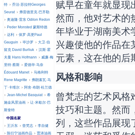
赋早在童年就显现
特
乔治·苏拉特Georges
Seurat
弗雷德里克·巴齐勒
然而，他对艺术的热
奥迪隆·雷东 Odilon Redon
年毕业于湖南美术
Peder Monsted 蒙斯特德
达利
保罗·高更Paul
兴趣使他的作品在
Gauguin
毕沙罗
大卫·伯
留克 David Burliuk
汉斯·霍
元素，这在他的后
夫曼 Hans Hofmann
威廉·梅
里特·蔡斯
爱德华·马奈
Édouard Manet
马格利特
风格和影响
Rene Magritte
弗朗索瓦·马
丁·卡维尔
阿舍·布朗·杜兰德
曾梵志的艺术风格
Jean-Michel Basquiat
希
施金风景油画
让·米歇尔·巴
技巧和主题。然而
斯奎特
中国名家
列，这些作品展现
王沂东
曾梵志
李自健
陈衍宁油画作品
贾涛油画