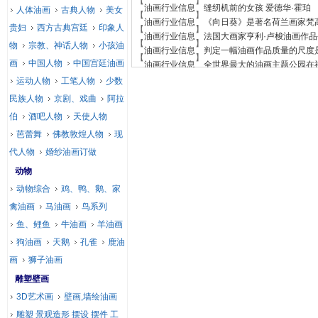
【
】
油画行业信息
缝纫机前的女孩 爱德华·霍珀
人体油画
古典人物
美女
【
】
油画行业信息
《向日葵》是著名荷兰画家梵
贵妇
西方古典宫廷
印象人
【
】
油画行业信息
法国大画家亨利·卢梭油画作品
【
】
物
宗教、神话人物
小孩油
油画行业信息
判定一幅油画作品质量的尺度
【
】
画
中国人物
中国宫廷油画
油画行业信息
全世界最大的油画主题公园在
运动人物
工笔人物
少数
民族人物
京剧、戏曲
阿拉
伯
酒吧人物
天使人物
芭蕾舞
佛教敦煌人物
现
代人物
婚纱油画订做
动物
动物综合
鸡、鸭、鹅、家
禽油画
马油画
鸟系列
鱼、鲤鱼
牛油画
羊油画
狗油画
天鹅
孔雀
鹿油
画
狮子油画
雕塑壁画
3D艺术画
壁画,墙绘油画
雕塑 景观造形 摆设 摆件 工