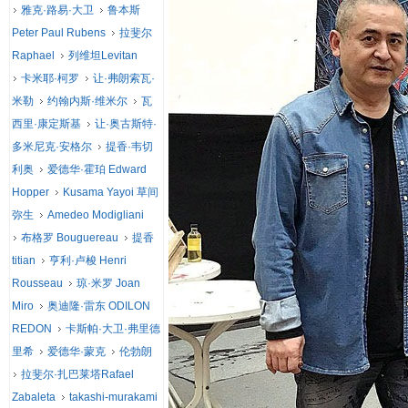
雅克·路易·大卫
鲁本斯
Peter Paul Rubens
拉斐尔
Raphael
列维坦Levitan
卡米耶·柯罗
让·弗朗索瓦·
米勒
约翰内斯·维米尔
瓦
西里·康定斯基
让·奥古斯特·
多米尼克·安格尔
提香·韦切
利奥
爱德华·霍珀 Edward
Hopper
Kusama Yayoi 草间
弥生
Amedeo Modigliani
布格罗 Bouguereau
提香
titian
亨利·卢梭 Henri
Rousseau
琼·米罗 Joan
Miro
奥迪隆·雷东 ODILON
REDON
卡斯帕·大卫·弗里德
里希
爱德华·蒙克
伦勃朗
拉斐尔·扎巴莱塔Rafael
Zabaleta
takashi-murakami