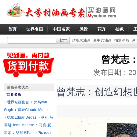
首页
世界名画
中国名家
风景
花卉
抽象
超现实油画
新中式油画
抽象油画
酒
曾梵志
发布日期：20
曾梵志：创造幻想
油画分类大全
世界名画
世界名画集合
梵高van
Gogh
莫奈Claude Monet
德加Edgar Degas
亨利·马
蒂斯Henri Matisse
马克·夏
加尔
毕加索Pablo Picasso