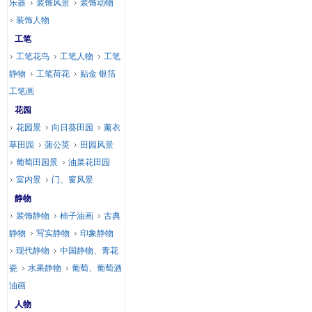
乐器
装饰风景
装饰动物
装饰人物
工笔
工笔花鸟
工笔人物
工笔
静物
工笔荷花
贴金 银箔
工笔画
花园
花园景
向日葵田园
薰衣
草田园
蒲公英
田园风景
葡萄田园景
油菜花田园
室内景
门、窗风景
静物
装饰静物
柿子油画
古典
静物
写实静物
印象静物
现代静物
中国静物、青花
瓷
水果静物
葡萄、葡萄酒
油画
人物