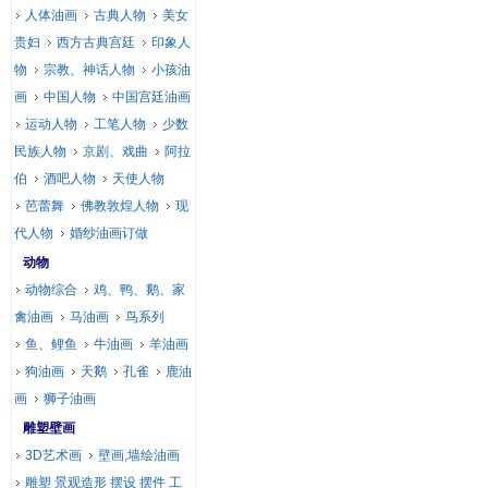
人体油画
古典人物
美女
贵妇
西方古典宫廷
印象人
物
宗教、神话人物
小孩油
画
中国人物
中国宫廷油画
运动人物
工笔人物
少数
民族人物
京剧、戏曲
阿拉
伯
酒吧人物
天使人物
芭蕾舞
佛教敦煌人物
现
代人物
婚纱油画订做
动物
动物综合
鸡、鸭、鹅、家
禽油画
马油画
鸟系列
鱼、鲤鱼
牛油画
羊油画
狗油画
天鹅
孔雀
鹿油
画
狮子油画
雕塑壁画
3D艺术画
壁画,墙绘油画
雕塑 景观造形 摆设 摆件 工