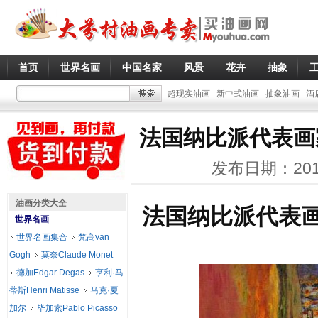
首页
世界名画
中国名家
风景
花卉
抽象
超现实油画
新中式油画
抽象油画
酒
法国纳比派代表画
发布日期：201
油画分类大全
法国纳比派代表画
世界名画
世界名画集合
梵高van
Gogh
莫奈Claude Monet
德加Edgar Degas
亨利·马
蒂斯Henri Matisse
马克·夏
加尔
毕加索Pablo Picasso