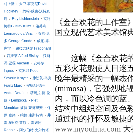
村上隆
大卫·霍克尼David
Hockney
约翰·威廉·沃特豪
斯
Roy Lichtenstein
克利
《金合欢花的工作室》 波纳尔
姆特Gustav Klimt
达芬奇
国立现代艺术美术馆
Leonardo da Vinci
乔治·康
多 George Condo
威廉·德·
库宁
弗拉戈纳尔 Fragonard
西斯莱 Alfred Sisley
汉斯·
这幅《金合欢花的工
冯·亚琛 Aachen
安格尔
五彩火花般使人目迷
Ingres
克罗耶 Peder
晚年最精采的一幅杰
Severin Krøyer
弗朗茨·马克
Franz Marc
安德烈·德兰
(mimosa)，它强
Andre Derain
塔玛拉·德·伦
内，而以冷色调的蓝
皮卡Lempicka
Piet
结构中组织空间及色
Mondrian 彼特·蒙德里安
保
罗·塞尚
约翰·康斯特勃
弗
通过他的抒怀及敏捷
雷德里克·莱顿
雷诺阿
www.myouhua.com
大
Renoir
阿尔伯特·比尔施塔