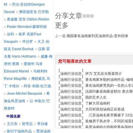
特
乔治·苏拉特Georges
Seurat
弗雷德里克·巴齐勒
分享文章===
奥迪隆·雷东 Odilon Redon
更多
Peder Monsted 蒙斯特德
达利
保罗·高更Paul
上一篇:
俄国著名油画家列宾油画作品-意外回来
Gauguin
毕沙罗
大卫·伯
留克 David Burliuk
汉斯·霍
夫曼 Hans Hofmann
威廉·梅
您可能喜欢的文章
里特·蔡斯
爱德华·马奈
【
】
Édouard Manet
马格利特
油画行业信息
伊万·艾瓦佐夫斯基简介
【
】
Rene Magritte
弗朗索瓦·马
油画行业信息
著名画家米勒的油画作品 -锄
【
】
油画行业信息
著名油画家梵高的一生的人生
丁·卡维尔
阿舍·布朗·杜兰德
【
】
油画行业信息
法国印象派画家皮耶尔·奥古斯
Jean-Michel Basquiat
希
【
】
油画行业信息
我的艺术人生
【
】
施金风景油画
让·米歇尔·巴
油画行业信息
了解大芬油画村
【
】
斯奎特
油画行业信息
大芬村原创油画正在形成
【
】
油画行业信息
江苏油画名家齐聚诸子 22
中国名家
【
】
油画行业信息
装修房子风水学，不同区域需
王沂东
曾梵志
李自健
【
】
油画行业信息
风景油画的介绍和世界各国的
陈衍宁油画作品
贾涛油画