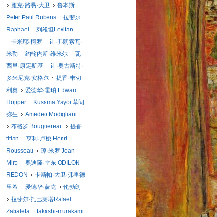
雅克·路易·大卫
鲁本斯
Peter Paul Rubens
拉斐尔
Raphael
列维坦Levitan
卡米耶·柯罗
让·弗朗索瓦·
米勒
约翰内斯·维米尔
瓦
西里·康定斯基
让·奥古斯特·
多米尼克·安格尔
提香·韦切
利奥
爱德华·霍珀 Edward
Hopper
Kusama Yayoi 草间
弥生
Amedeo Modigliani
布格罗 Bouguereau
提香
titian
亨利·卢梭 Henri
Rousseau
琼·米罗 Joan
Miro
奥迪隆·雷东 ODILON
REDON
卡斯帕·大卫·弗里德
里希
爱德华·蒙克
伦勃朗
拉斐尔·扎巴莱塔Rafael
Zabaleta
takashi-murakami