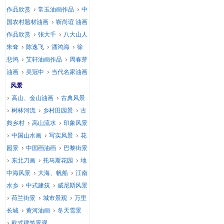
作品欣赏
常玉油画作品
中
国农村题材油画
靳尚谊 油画
作品欣赏
张大千
八大山人
朱耷
陈逸飞
潘鸿海
徐
悲鸿
艾轩油画作品
周春芽
油画
吴冠中
当代名家油画
风景
高山、金山油画
古典风景
树林河流
乡村田园景
古
典乡村
高山流水
印象风景
中国山水画
写实风景
花
园景
中国画油画
巴黎街景
东北刀画
托马斯花园
地
中海风景
大海、帆船
江南
水乡
中式建筑
威尼斯风景
荷兰街景
城市景观
万里
长城
黄河油画
冬天雪景
欧式建筑景观