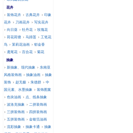
花卉
装饰花卉
古典花卉
印象
花卉
刀画花卉
写实花卉
向日葵
牡丹花
玫瑰花
荷花荷塘
马蹄莲
工笔花
鸟
茉莉花油画
郁金香
鸢尾花
百合花
菊花
抽象
新抽象、现代抽象
东南亚
风格装饰画
抽象油画
抽象
装饰
赵无极
朱德群
中
国元素、水墨抽象
装饰图案
色块油画
点、线条抽象
波洛克抽象
二拼装饰画
三拼装饰画
四拼装饰画
五拼装饰画
金银箔油画
流彩抽象
抽象卡通
抽象