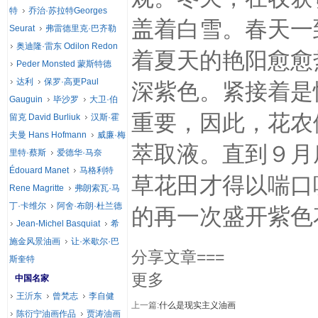
特
乔治·苏拉特Georges
盖着白雪。春天一
Seurat
弗雷德里克·巴齐勒
奥迪隆·雷东 Odilon Redon
着夏天的艳阳愈愈
Peder Monsted 蒙斯特德
达利
保罗·高更Paul
深紫色。紧接着是
Gauguin
毕沙罗
大卫·伯
重要，因此，花农
留克 David Burliuk
汉斯·霍
夫曼 Hans Hofmann
威廉·梅
萃取液。直到９月
里特·蔡斯
爱德华·马奈
Édouard Manet
马格利特
草花田才得以喘口
Rene Magritte
弗朗索瓦·马
丁·卡维尔
阿舍·布朗·杜兰德
的再一次盛开紫色
Jean-Michel Basquiat
希
施金风景油画
让·米歇尔·巴
分享文章===
斯奎特
更多
中国名家
王沂东
曾梵志
李自健
上一篇:
什么是现实主义油画
陈衍宁油画作品
贾涛油画