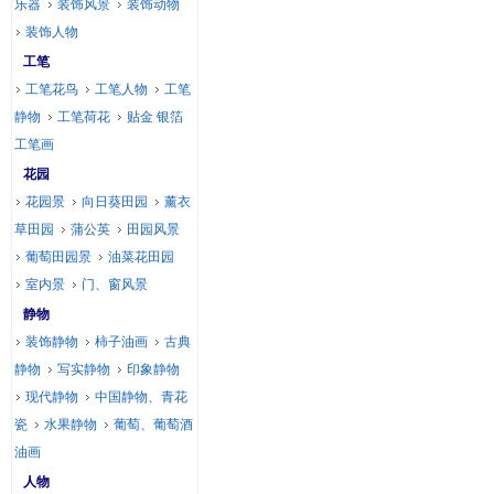
乐器
装饰风景
装饰动物
装饰人物
工笔
工笔花鸟
工笔人物
工笔
静物
工笔荷花
贴金 银箔
工笔画
花园
花园景
向日葵田园
薰衣
草田园
蒲公英
田园风景
葡萄田园景
油菜花田园
室内景
门、窗风景
静物
装饰静物
柿子油画
古典
静物
写实静物
印象静物
现代静物
中国静物、青花
瓷
水果静物
葡萄、葡萄酒
油画
人物