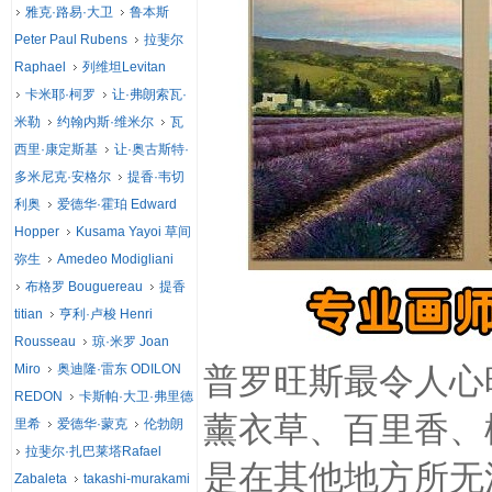
雅克·路易·大卫
鲁本斯
Peter Paul Rubens
拉斐尔
Raphael
列维坦Levitan
卡米耶·柯罗
让·弗朗索瓦·
米勒
约翰内斯·维米尔
瓦
西里·康定斯基
让·奥古斯特·
多米尼克·安格尔
提香·韦切
利奥
爱德华·霍珀 Edward
Hopper
Kusama Yayoi 草间
弥生
Amedeo Modigliani
布格罗 Bouguereau
提香
titian
亨利·卢梭 Henri
Rousseau
琼·米罗 Joan
Miro
奥迪隆·雷东 ODILON
普罗旺斯最令人心
REDON
卡斯帕·大卫·弗里德
薰衣草、百里香、
里希
爱德华·蒙克
伦勃朗
拉斐尔·扎巴莱塔Rafael
是在其他地方所无
Zabaleta
takashi-murakami