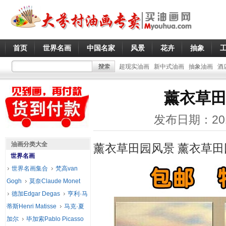
首页
世界名画
中国名家
风景
花卉
抽象
超现实油画
新中式油画
抽象油画
酒
薰衣草田
发布日期：20
油画分类大全
薰衣草田园风景 薰衣草
世界名画
世界名画集合
梵高van
Gogh
莫奈Claude Monet
德加Edgar Degas
亨利·马
蒂斯Henri Matisse
马克·夏
加尔
毕加索Pablo Picasso