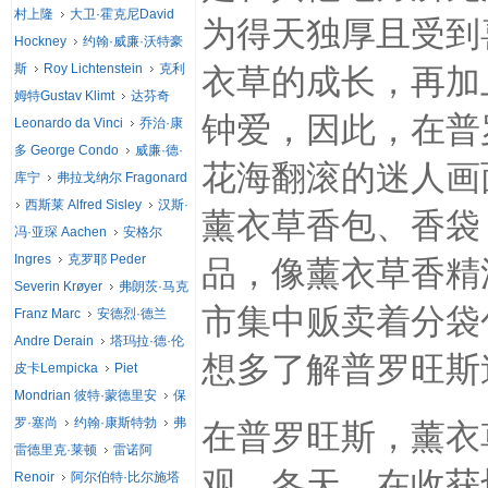
村上隆
大卫·霍克尼David
为得天独厚且受到
Hockney
约翰·威廉·沃特豪
斯
Roy Lichtenstein
克利
衣草的成长，再加
姆特Gustav Klimt
达芬奇
钟爱，因此，在普
Leonardo da Vinci
乔治·康
多 George Condo
威廉·德·
花海翻滚的迷人画
库宁
弗拉戈纳尔 Fragonard
西斯莱 Alfred Sisley
汉斯·
薰衣草香包、香袋
冯·亚琛 Aachen
安格尔
Ingres
克罗耶 Peder
品，像薰衣草香精
Severin Krøyer
弗朗茨·马克
市集中贩卖着分袋
Franz Marc
安德烈·德兰
Andre Derain
塔玛拉·德·伦
想多了解普罗旺斯
皮卡Lempicka
Piet
Mondrian 彼特·蒙德里安
保
罗·塞尚
约翰·康斯特勃
弗
在普罗旺斯，薰衣
雷德里克·莱顿
雷诺阿
观。冬天，在收获
Renoir
阿尔伯特·比尔施塔