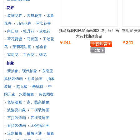
花卉
装饰花卉
古典花卉
印象
花卉
刀画花卉
写实花卉
托马斯花园风景油画002 纯手绘油画
雪地景 美
向日葵
牡丹花
玫瑰花
大芬村油画直销
荷花荷塘
马蹄莲
工笔花
￥241
￥241
鸟
茉莉花油画
郁金香
鸢尾花
百合花
菊花
抽象
新抽象、现代抽象
东南亚
风格装饰画
抽象油画
抽象
装饰
赵无极
朱德群
中
国元素、水墨抽象
装饰图案
色块油画
点、线条抽象
波洛克抽象
二拼装饰画
三拼装饰画
四拼装饰画
五拼装饰画
金银箔油画
流彩抽象
抽象卡通
抽象