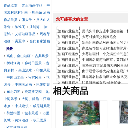
作品欣赏
常玉油画作品
中
国农村题材油画
靳尚谊 油画
您可能喜欢的文章
作品欣赏
张大千
八大山人
朱耷
陈逸飞
潘鸿海
徐
【
】
油画行业信息
用镜头带你走进中国油画第一
悲鸿
艾轩油画作品
周春芽
【
】
油画行业信息
大芬村油画交易展览会
【
】
油画
吴冠中
当代名家油画
油画行业信息
塞尚油画作品对画油画人的启
【
】
油画行业信息
家庭装饰如何选择油画和常用
风景
【
】
油画工程案例
大芬油画村一个充满艺术气息
高山、金山油画
古典风景
【
】
油画行业信息
中国著名黄河油画家，黄河油
【
】
树林河流
乡村田园景
古
油画行业信息
英格兰19世纪最伟大的风景画
【
】
典乡村
高山流水
印象风景
油画行业信息
由于经营不善大芬油画交易广
【
】
油画行业信息
世界著名抽象油画大全 波洛克
中国山水画
写实风景
花
【
】
油画行业信息
印象派画家乔治·修拉简介
园景
中国画油画
巴黎街景
相关商品
东北刀画
托马斯花园
地
中海风景
大海、帆船
江南
水乡
中式建筑
威尼斯风景
荷兰街景
城市景观
万里
长城
黄河油画
冬天雪景
欧式建筑景观