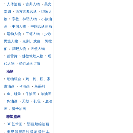
人体油画
古典人物
美女
贵妇
西方古典宫廷
印象人
物
宗教、神话人物
小孩油
画
中国人物
中国宫廷油画
运动人物
工笔人物
少数
民族人物
京剧、戏曲
阿拉
伯
酒吧人物
天使人物
芭蕾舞
佛教敦煌人物
现
代人物
婚纱油画订做
动物
动物综合
鸡、鸭、鹅、家
禽油画
马油画
鸟系列
鱼、鲤鱼
牛油画
羊油画
狗油画
天鹅
孔雀
鹿油
画
狮子油画
雕塑壁画
3D艺术画
壁画,墙绘油画
雕塑 景观造形 摆设 摆件 工