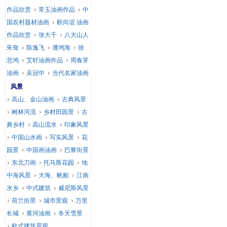
作品欣赏
常玉油画作品
中
国农村题材油画
靳尚谊 油画
作品欣赏
张大千
八大山人
朱耷
陈逸飞
潘鸿海
徐
悲鸿
艾轩油画作品
周春芽
油画
吴冠中
当代名家油画
风景
高山、金山油画
古典风景
树林河流
乡村田园景
古
典乡村
高山流水
印象风景
中国山水画
写实风景
花
园景
中国画油画
巴黎街景
东北刀画
托马斯花园
地
中海风景
大海、帆船
江南
水乡
中式建筑
威尼斯风景
荷兰街景
城市景观
万里
长城
黄河油画
冬天雪景
欧式建筑景观