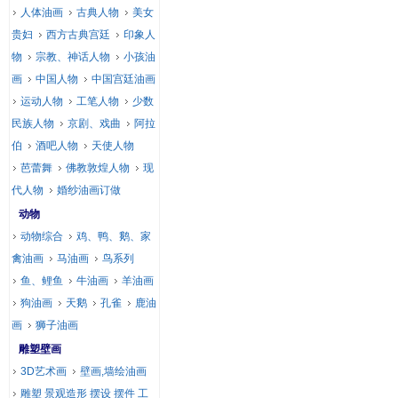
人体油画
古典人物
美女
贵妇
西方古典宫廷
印象人
物
宗教、神话人物
小孩油
画
中国人物
中国宫廷油画
运动人物
工笔人物
少数
民族人物
京剧、戏曲
阿拉
伯
酒吧人物
天使人物
芭蕾舞
佛教敦煌人物
现
代人物
婚纱油画订做
动物
动物综合
鸡、鸭、鹅、家
禽油画
马油画
鸟系列
鱼、鲤鱼
牛油画
羊油画
狗油画
天鹅
孔雀
鹿油
画
狮子油画
雕塑壁画
3D艺术画
壁画,墙绘油画
雕塑 景观造形 摆设 摆件 工