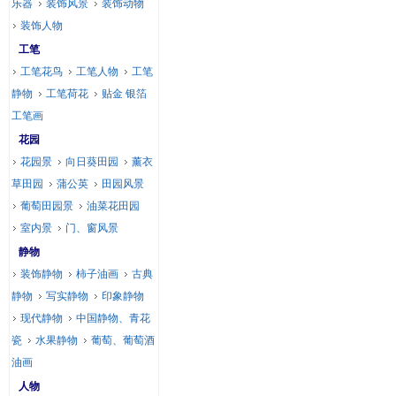
乐器
装饰风景
装饰动物
装饰人物
工笔
工笔花鸟
工笔人物
工笔
静物
工笔荷花
贴金 银箔
工笔画
花园
花园景
向日葵田园
薰衣
草田园
蒲公英
田园风景
葡萄田园景
油菜花田园
室内景
门、窗风景
静物
装饰静物
柿子油画
古典
静物
写实静物
印象静物
现代静物
中国静物、青花
瓷
水果静物
葡萄、葡萄酒
油画
人物