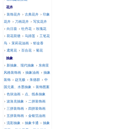
花卉
装饰花卉
古典花卉
印象
花卉
刀画花卉
写实花卉
向日葵
牡丹花
玫瑰花
荷花荷塘
马蹄莲
工笔花
鸟
茉莉花油画
郁金香
鸢尾花
百合花
菊花
抽象
新抽象、现代抽象
东南亚
风格装饰画
抽象油画
抽象
装饰
赵无极
朱德群
中
国元素、水墨抽象
装饰图案
色块油画
点、线条抽象
波洛克抽象
二拼装饰画
三拼装饰画
四拼装饰画
五拼装饰画
金银箔油画
流彩抽象
抽象卡通
抽象