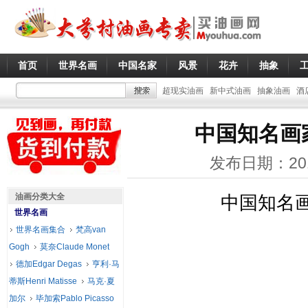
首页
世界名画
中国名家
风景
花卉
抽象
超现实油画
新中式油画
抽象油画
酒
中国知名画
发布日期：20
油画分类大全
中国知名
世界名画
世界名画集合
梵高van
Gogh
莫奈Claude Monet
德加Edgar Degas
亨利·马
蒂斯Henri Matisse
马克·夏
加尔
毕加索Pablo Picasso