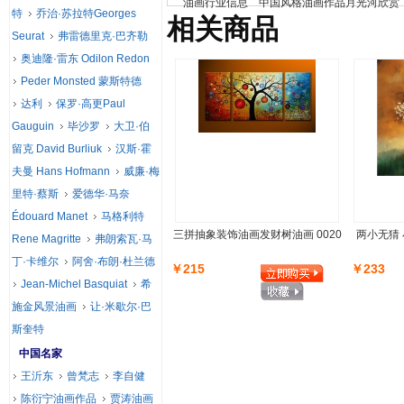
油画行业信息
中国风格油画作品月光河欣赏
特
乔治·苏拉特Georges
相关商品
Seurat
弗雷德里克·巴齐勒
奥迪隆·雷东 Odilon Redon
Peder Monsted 蒙斯特德
达利
保罗·高更Paul
Gauguin
毕沙罗
大卫·伯
留克 David Burliuk
汉斯·霍
夫曼 Hans Hofmann
威廉·梅
里特·蔡斯
爱德华·马奈
Édouard Manet
马格利特
三拼抽象装饰油画发财树油画 0020
两小无猜 
Rene Magritte
弗朗索瓦·马
丁·卡维尔
阿舍·布朗·杜兰德
￥215
￥233
Jean-Michel Basquiat
希
施金风景油画
让·米歇尔·巴
斯奎特
中国名家
王沂东
曾梵志
李自健
陈衍宁油画作品
贾涛油画