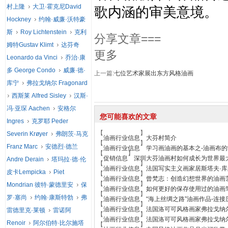
村上隆
大卫·霍克尼David
歌内涵的审美意境。
Hockney
约翰·威廉·沃特豪
斯
Roy Lichtenstein
克利
分享文章===
姆特Gustav Klimt
达芬奇
更多
Leonardo da Vinci
乔治·康
多 George Condo
威廉·德·
上一篇:
七位艺术家展出东方风格油画
库宁
弗拉戈纳尔 Fragonard
西斯莱 Alfred Sisley
汉斯·
冯·亚琛 Aachen
安格尔
您可能喜欢的文章
Ingres
克罗耶 Peder
【
】
Severin Krøyer
弗朗茨·马克
油画行业信息
大芬村简介
【
】
Franz Marc
安德烈·德兰
油画行业信息
学习画油画的基本之-油画布的
【
】
促销信息
深圳大芬油画村如何成长为世界最
Andre Derain
塔玛拉·德·伦
【
】
油画行业信息
法国写实主义画家居斯塔夫·库
皮卡Lempicka
Piet
【
】
油画行业信息
曾梵志：创造幻想世界的油画
【
】
Mondrian 彼特·蒙德里安
保
油画行业信息
如何更好的保存使用过的油画
【
】
罗·塞尚
约翰·康斯特勃
弗
油画行业信息
“海上丝绸之路”油画作品-连
【
】
油画行业信息
法国洛可可风格画家弗拉戈纳尔
雷德里克·莱顿
雷诺阿
【
】
油画行业信息
法国洛可可风格画家弗拉戈纳
Renoir
阿尔伯特·比尔施塔
【
】