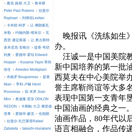
雅克·路易·大卫
鲁本斯
Peter Paul Rubens
拉斐尔
Raphael
列维坦Levitan
卡米耶·柯罗
让·弗朗索瓦·
米勒
约翰内斯·维米尔
瓦
晚报讯《洗练如生》
西里·康定斯基
让·奥古斯特·
办。
多米尼克·安格尔
提香·韦切
汪诚一是中国美院教
利奥
爱德华·霍珀 Edward
Hopper
Kusama Yayoi 草间
新中国培养的第一批
弥生
Amedeo Modigliani
西莫夫在中心美院举
布格罗 Bouguereau
提香
titian
亨利·卢梭 Henri
誉主席靳尚谊等大多
Rousseau
琼·米罗 Joan
表现中国第一支青年
Miro
奥迪隆·雷东 ODILON
中国油画的经典之一
REDON
卡斯帕·大卫·弗里德
里希
爱德华·蒙克
伦勃朗
油画作品，80年代以
拉斐尔·扎巴莱塔Rafael
语言相融合，作品传
Zabaleta
takashi-murakami