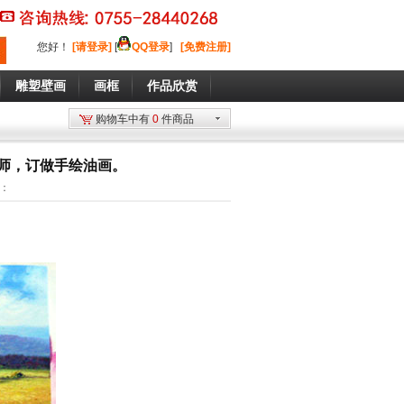
您好
！
[请登录]
[
QQ登录
]
[免费注册]
雕塑壁画
画框
作品欣赏
购物车中有
0
件商品
画师，订做手绘油画。
词：