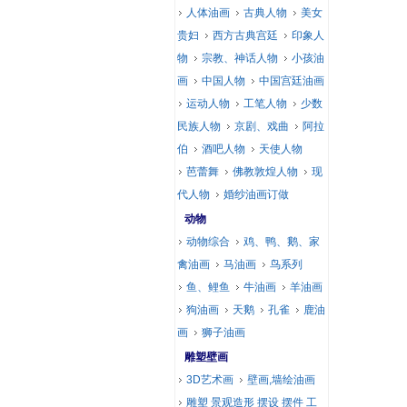
人体油画
古典人物
美女
贵妇
西方古典宫廷
印象人
物
宗教、神话人物
小孩油
画
中国人物
中国宫廷油画
运动人物
工笔人物
少数
民族人物
京剧、戏曲
阿拉
伯
酒吧人物
天使人物
芭蕾舞
佛教敦煌人物
现
代人物
婚纱油画订做
动物
动物综合
鸡、鸭、鹅、家
禽油画
马油画
鸟系列
鱼、鲤鱼
牛油画
羊油画
狗油画
天鹅
孔雀
鹿油
画
狮子油画
雕塑壁画
3D艺术画
壁画,墙绘油画
雕塑 景观造形 摆设 摆件 工