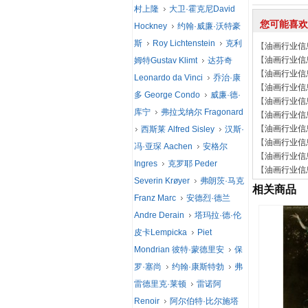
村上隆
大卫·霍克尼David
您可能喜欢
Hockney
约翰·威廉·沃特豪
斯
Roy Lichtenstein
克利
【
油画行业信
【
油画行业信
姆特Gustav Klimt
达芬奇
【
油画行业信
Leonardo da Vinci
乔治·康
【
油画行业信
多 George Condo
威廉·德·
【
油画行业信
库宁
弗拉戈纳尔 Fragonard
【
油画行业信
【
油画行业信
西斯莱 Alfred Sisley
汉斯·
【
油画行业信
冯·亚琛 Aachen
安格尔
【
油画行业信
Ingres
克罗耶 Peder
【
油画行业信
Severin Krøyer
弗朗茨·马克
相关商品
Franz Marc
安德烈·德兰
Andre Derain
塔玛拉·德·伦
皮卡Lempicka
Piet
Mondrian 彼特·蒙德里安
保
罗·塞尚
约翰·康斯特勃
弗
雷德里克·莱顿
雷诺阿
Renoir
阿尔伯特·比尔施塔