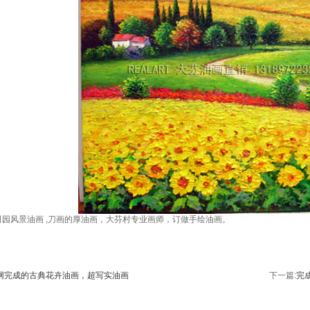
园风景油画 ,刀画的厚油画，大芬村专业画师，订做手绘油画。
网完成的古典花卉油画，超写实油画
下一篇:
完