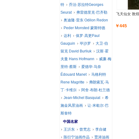
特
乔治·苏拉特Georges
Seurat
弗雷德里克·巴齐勒
飞天仙女 敦
奥迪隆·雷东 Odilon Redon
￥445
Peder Monsted 蒙斯特德
达利
保罗·高更Paul
Gauguin
毕沙罗
大卫·伯
留克 David Burliuk
汉斯·霍
夫曼 Hans Hofmann
威廉·梅
里特·蔡斯
爱德华·马奈
Édouard Manet
马格利特
Rene Magritte
弗朗索瓦·马
丁·卡维尔
阿舍·布朗·杜兰德
Jean-Michel Basquiat
希
施金风景油画
让·米歇尔·巴
斯奎特
中国名家
王沂东
曾梵志
李自健
陈衍宁油画作品
贾涛油画