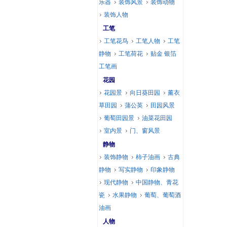
乐器
装饰风景
装饰动物
装饰人物
工笔
工笔花鸟
工笔人物
工笔
静物
工笔荷花
贴金 银箔
工笔画
花园
花园景
向日葵田园
薰衣
草田园
蒲公英
田园风景
葡萄田园景
油菜花田园
室内景
门、窗风景
静物
装饰静物
柿子油画
古典
静物
写实静物
印象静物
现代静物
中国静物、青花
瓷
水果静物
葡萄、葡萄酒
油画
人物