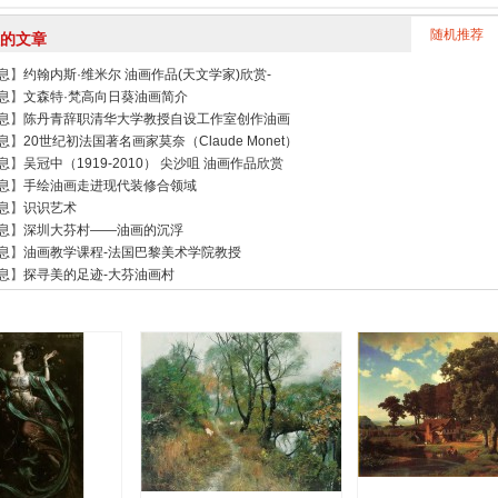
随机推荐
的文章
息
】
约翰内斯·维米尔 油画作品(天文学家)欣赏-
息
】
文森特·梵高向日葵油画简介
息
】
陈丹青辞职清华大学教授自设工作室创作油画
息
】
20世纪初法国著名画家莫奈（Claude Monet）
息
】
吴冠中（1919-2010） 尖沙咀 油画作品欣赏
息
】
手绘油画走进现代装修合领域
息
】
识识艺术
息
】
深圳大芬村——油画的沉浮
息
】
油画教学课程-法国巴黎美术学院教授
息
】
探寻美的足迹-大芬油画村