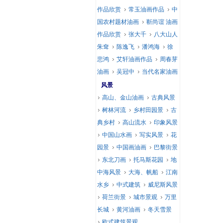
作品欣赏
常玉油画作品
中
国农村题材油画
靳尚谊 油画
作品欣赏
张大千
八大山人
朱耷
陈逸飞
潘鸿海
徐
悲鸿
艾轩油画作品
周春芽
油画
吴冠中
当代名家油画
风景
高山、金山油画
古典风景
树林河流
乡村田园景
古
典乡村
高山流水
印象风景
中国山水画
写实风景
花
园景
中国画油画
巴黎街景
东北刀画
托马斯花园
地
中海风景
大海、帆船
江南
水乡
中式建筑
威尼斯风景
荷兰街景
城市景观
万里
长城
黄河油画
冬天雪景
欧式建筑景观