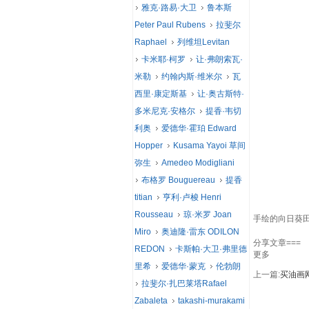
雅克·路易·大卫
鲁本斯
Peter Paul Rubens
拉斐尔
Raphael
列维坦Levitan
卡米耶·柯罗
让·弗朗索瓦·
米勒
约翰内斯·维米尔
瓦
西里·康定斯基
让·奥古斯特·
多米尼克·安格尔
提香·韦切
利奥
爱德华·霍珀 Edward
Hopper
Kusama Yayoi 草间
弥生
Amedeo Modigliani
布格罗 Bouguereau
提香
titian
亨利·卢梭 Henri
Rousseau
琼·米罗 Joan
手绘的向日葵田
Miro
奥迪隆·雷东 ODILON
分享文章===
REDON
卡斯帕·大卫·弗里德
更多
里希
爱德华·蒙克
伦勃朗
上一篇:
买油画
拉斐尔·扎巴莱塔Rafael
Zabaleta
takashi-murakami