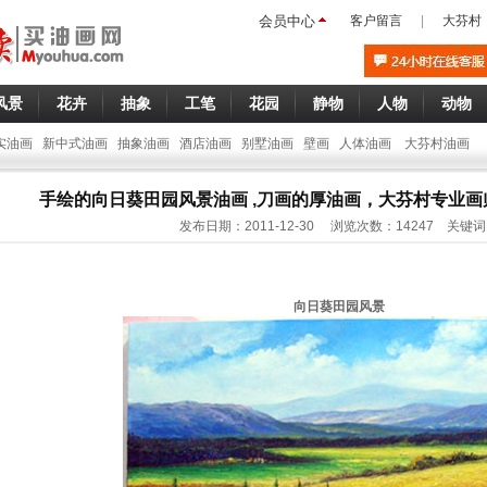
会员中心
客户留言
|
大芬村
风景
花卉
抽象
工笔
花园
静物
人物
动物
实油画
新中式油画
抽象油画
酒店油画
别墅油画
壁画
人体油画
大芬村油画
手绘的向日葵田园风景油画 ,刀画的厚油画，大芬村专业
发布日期：2011-12-30 浏览次数：14247 关键
向日葵田园风景