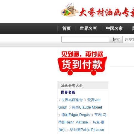
首页
世界名画
中国名家
超现
油画分类大全
世界名画
世界名画集合
梵高van
Gogh
莫奈Claude Monet
德加Edgar Degas
亨利·马
蒂斯Henri Matisse
马克·夏
加尔
毕加索Pablo Picasso