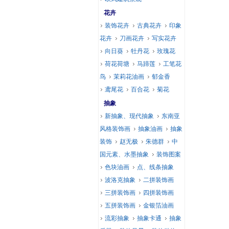
花卉
装饰花卉
古典花卉
印象
花卉
刀画花卉
写实花卉
向日葵
牡丹花
玫瑰花
荷花荷塘
马蹄莲
工笔花
鸟
茉莉花油画
郁金香
鸢尾花
百合花
菊花
抽象
新抽象、现代抽象
东南亚
风格装饰画
抽象油画
抽象
装饰
赵无极
朱德群
中
国元素、水墨抽象
装饰图案
色块油画
点、线条抽象
波洛克抽象
二拼装饰画
三拼装饰画
四拼装饰画
五拼装饰画
金银箔油画
流彩抽象
抽象卡通
抽象