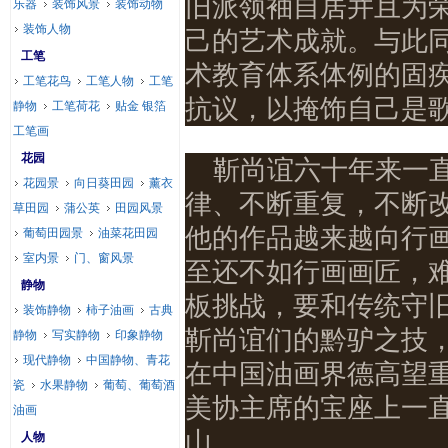
旧派领袖自居并且为
乐器
装饰风景
装饰动物
装饰人物
己的艺术成就。与此
工笔
术教育体系体例的固
工笔花鸟
工笔人物
工笔
抗议，以掩饰自己是
静物
工笔荷花
贴金 银箔
工笔画
花园
靳尚谊六十年来一
花园景
向日葵田园
薰衣
律、不断重复，不断
草田园
蒲公英
田园风景
他的作品越来越向行
葡萄田园景
油菜花田园
室内景
门、窗风景
至还不如行画画匠，
静物
板挑战，要和传统守
装饰静物
柿子油画
古典
靳尚谊们的黔驴之技
静物
写实静物
印象静物
现代静物
中国静物、青花
在中国油画界德高望
瓷
水果静物
葡萄、葡萄酒
美协主席的宝座上一
油画
山……
人物