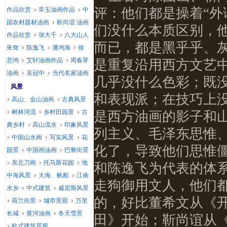
评：他们都是操着“外
作品欣赏
常玉油画作品
中
国农村题材油画
靳尚谊 油画
们没什么本质区别，
作品欣赏
张大千
八大山人
而已，都是黑乎乎、
朱耷
陈逸飞
潘鸿海
徐
悲鸿
艾轩油画作品
周春芽
是重复沿用西方文艺
油画
吴冠中
当代名家油画
几乎没什么色彩；既
风景
和表现派；在技巧上
高山、金山油画
古典风景
树林河流
乡村田园景
古
是西方油画的影子和
典乡村
高山流水
印象风景
列主义、毛泽东思惟
中国山水画
写实风景
花
化了，导致他们思惟
园景
中国画油画
巴黎街景
东北刀画
托马斯花园
地
和陈逸飞为代表的体
中海风景
大海、帆船
江南
走狗御用文人，他们
水乡
中式建筑
威尼斯风景
的，好比董希文从《
荷兰街景
城市景观
万里
长城
黄河油画
冬天雪景
田》开始；靳尚谊从
欧式建筑景观