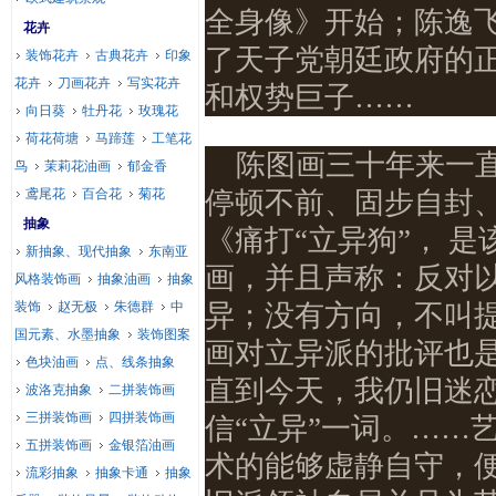
全身像》开始；陈逸
花卉
了天子党朝廷政府的
装饰花卉
古典花卉
印象
花卉
刀画花卉
写实花卉
和权势巨子……
向日葵
牡丹花
玫瑰花
荷花荷塘
马蹄莲
工笔花
陈图画三十年来一
鸟
茉莉花油画
郁金香
鸢尾花
百合花
菊花
停顿不前、固步自封
抽象
《痛打“立异狗”，
是
新抽象、现代抽象
东南亚
画，并且声称：反对
风格装饰画
抽象油画
抽象
装饰
赵无极
朱德群
中
异；没有方向，不叫
国元素、水墨抽象
装饰图案
画对立异派的批评也
色块油画
点、线条抽象
直到今天，我仍旧迷
波洛克抽象
二拼装饰画
三拼装饰画
四拼装饰画
信“立异”一词。……
五拼装饰画
金银箔油画
术的能够虚静自守，
流彩抽象
抽象卡通
抽象