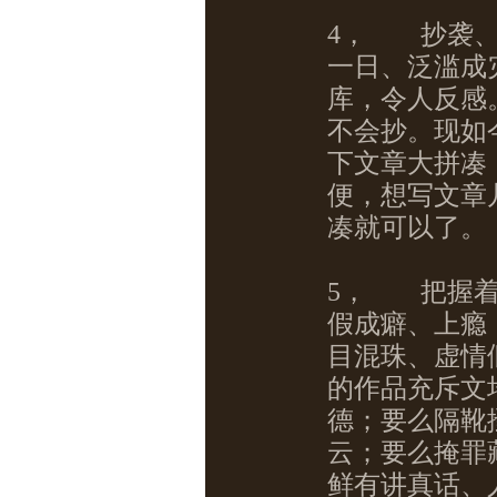
4，
抄袭、
一日、泛滥成
库，令人反感
不会抄。现如
下文章大拼凑
便，想写文章
凑就可以了。
5，
把握着
假成癖、上瘾
目混珠、虚情
的作品充斥文
德；要么隔靴
云；要么掩罪
鲜有讲真话、