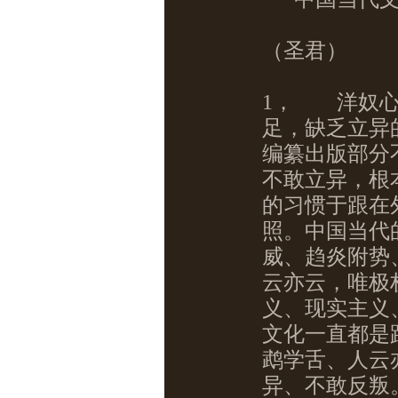
（圣君）
1，
洋奴心
足，缺乏立异
编纂出版部分
不敢立异，根
的习惯于跟在
照。中国当代
威、趋炎附势
云亦云，唯极
义、现实主义
文化一直都是
鹉学舌、人云
异、不敢反叛