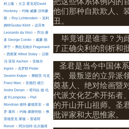
把这些体系体例内的
村上隆
大卫·霍克尼David
他们那种自欺欺人、
Hockney
约翰·威廉·沃特豪
斯
Roy Lichtenstein
克利
丑。
姆特Gustav Klimt
达芬奇
Leonardo da Vinci
乔治·康
毕竟谁是谁非？为
多 George Condo
威廉·德·
了正确尖利的剖析和
库宁
弗拉戈纳尔 Fragonard
西斯莱 Alfred Sisley
汉斯·
冯·亚琛 Aachen
安格尔
圣君是当今中国体
Ingres
克罗耶 Peder
类、最叛逆的立异派
Severin Krøyer
弗朗茨·马克
Franz Marc
安德烈·德兰
奠基人、绝对绘画暨
Andre Derain
塔玛拉·德·伦
代派文化艺术开拓者
皮卡Lempicka
Piet
的开山开山祖师。圣
Mondrian 彼特·蒙德里安
保
罗·塞尚
约翰·康斯特勃
弗
批评家和大思惟家。
雷德里克·莱顿
雷诺阿
Renoir
阿尔伯特·比尔施塔