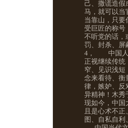
己、撒谎造假
马，就可以当
当靠山，只要
受巨匠的称号
不听党的话，
罚、封杀、屏
4，
中国人
正视继续传统
窄、见识浅短
念来看待、衡
律，嫉妒、反
异精神！木秀
现如今，中国
且是心术不正
图、自私自利
中国当代