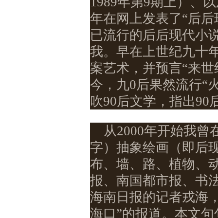
1989
年第
9
期上）、以
年在网上发表了“后后
已流行的后后现代小
我。早在上世纪九十
案艺术，并预言“来世
今，九
0
后果然流行“
吹
90
后文学，指出
90
从
2000
年开始我曾
字）抽象绘画（即后
布、墙、路、植物、
报、南国都市报、书
海南日报的记者戎海
海口”的报道。本文