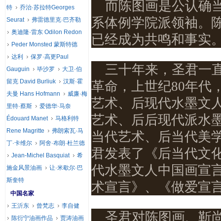
而陈图画是公认确
特
乔治·苏拉特Georges
系体例学院派领袖。
Seurat
弗雷德里克·巴齐勒
奥迪隆·雷东 Odilon Redon
已经成为共鸣和事实
Peder Monsted 蒙斯特德
达利
保罗·高更Paul
三十年来，圣君一
Gauguin
毕沙罗
大卫·伯
留克 David Burliuk
汉斯·霍
革命，上世纪
80
年代
夫曼 Hans Hofmann
威廉·梅
艺术、后现代水墨文
里特·蔡斯
爱德华·马奈
艺术、后后现代派水
Édouard Manet
马格利特
Rene Magritte
弗朗索瓦·马
当代艺术、后当代美
丁·卡维尔
阿舍·布朗·杜兰德
君发表了《后当代文
Jean-Michel Basquiat
希
代水墨文人中国画宣
施金风景油画
让·米歇尔·巴
斯奎特
术宣言》、《做爱宣
中国名家
王沂东
曾梵志
李自健
圣君对陈图画、靳
陈衍宁油画作品
贾涛油画