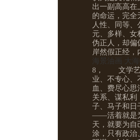
出一副高高在
的命运，完全
人性、同等、
元、多样、女
伪正人，却偏
岸然假正经，
海景油画 大海
8，
文学艺
业、不专心、
血、费尽心思
关系、谋私利
子、马子和日
——活着就是
天，就要为自
涂，只有政治