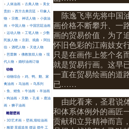
人体油画
古典人物
美女
贵妇
西方古典宫廷
印象人
陈逸飞率先将中国
物
宗教、神话人物
小孩油
画价格不断攀升、一
画
中国人物
中国宫廷油画
运动人物
工笔人物
少数
画的贸易价值，为了
民族人物
京剧、戏曲
阿拉
怀旧色彩的江南妓女
伯
酒吧人物
天使人物
只是在画作上签个名
芭蕾舞
佛教敦煌人物
现
代人物
婚纱油画订做
就是贸易行画。这早
动物
一直在贸易绘画的道
动物综合
鸡、鸭、鹅、家
已……
禽油画
马油画
鸟系列
鱼、鲤鱼
牛油画
羊油画
狗油画
天鹅
孔雀
鹿油
由此看来，圣君说
画
狮子油画
和体系体例外的画匠
雕塑壁画
贡献和立异精神而言
3D艺术画
壁画,墙绘油画
雕塑 景观造形 摆设 摆件 工