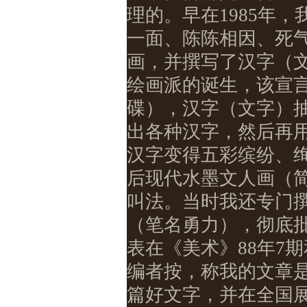
理的。早在
1985
年，
一面、陈陈相因、死
画，并撰写了汉字（
绘画派的诞生，该宣
碟），汉字（文字）
出各种汉字，然后再
汉字变得五彩缤纷、
后现代水墨文人画（
叫法。当时我还专门
（笔名勇力），彻底
表在《美术》
88
年
7
期
编者按，称我的文章
篇好文字，并在全国