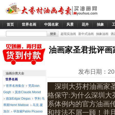
首页
世界名画
中国名家
风景
花卉
抽象
超现实油画
新中式油画
抽象油画
酒
油画家圣君批评画
发布日期：20
油画分类大全
世界名画
深圳大芬村油画家
世界名画集合
梵高van
Gogh
莫奈Claude Monet
格保守:为什么深圳
德加Edgar Degas
亨利·马
系体例内的官方油画
蒂斯Henri Matisse
马克·夏
和技法不屑一顾！并
加尔
毕加索Pablo Picasso