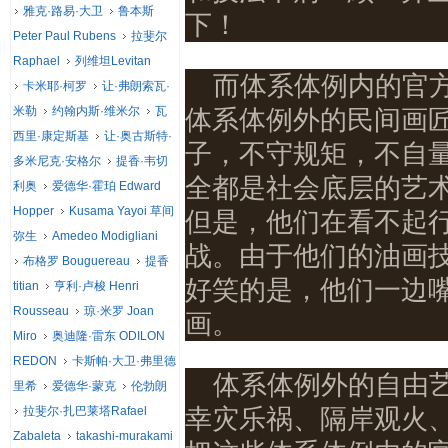
雅克·路易·大卫
鲁本斯
下！
Peter Paul Rubens
拉斐尔
Raphael
列维坦Levitan
而体系体例内的官
卡米耶·柯罗
让·弗朗索瓦·
米勒
约翰内斯·维米尔
瓦
体系体例外的民间画
西里·康定斯基
让·奥古斯特·
子，不守规矩，不自
多米尼克·安格尔
提香·韦切
全都是社会底层的艺
利奥
爱德华·霍珀 Edward
Hopper
Kusama Yayoi 草间
但是，他们在看不起
弥生
Amedeo Modigliani
战。由于他们的油画
布格罗 Bouguereau
提香
好笑的是，他们一边
titian
亨利·卢梭 Henri
Rousseau
琼·米罗 Joan
画。
Miro
奥迪隆·雷东 ODILON
REDON
卡斯帕·大卫·弗里德
体系体例外的自由
里希
爱德华·蒙克
伦勃朗
拉斐尔·扎巴莱塔Rafael
幸灾乐祸、隔岸观火
Zabaleta
takashi-murakami