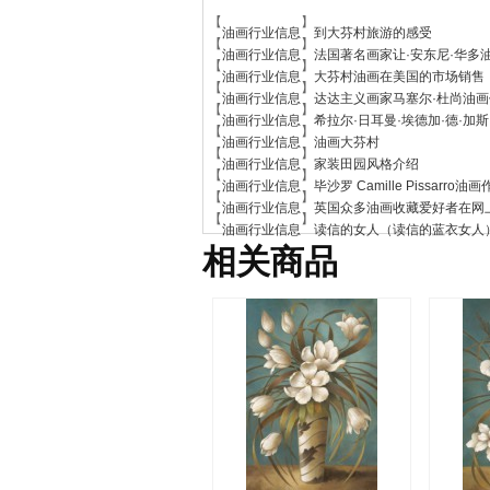
【
】
油画行业信息
到大芬村旅游的感受
【
】
油画行业信息
法国著名画家让·安东尼·华多
【
】
油画行业信息
大芬村油画在美国的市场销售
【
】
油画行业信息
达达主义画家马塞尔·杜尚油
【
】
油画行业信息
希拉尔·日耳曼·埃德加·德·加
【
】
油画行业信息
油画大芬村
【
】
油画行业信息
家装田园风格介绍
【
】
油画行业信息
毕沙罗 Camille Pissarro
【
】
油画行业信息
英国众多油画收藏爱好者在网
【
】
油画行业信息
读信的女人（读信的蓝衣女人）
相关商品