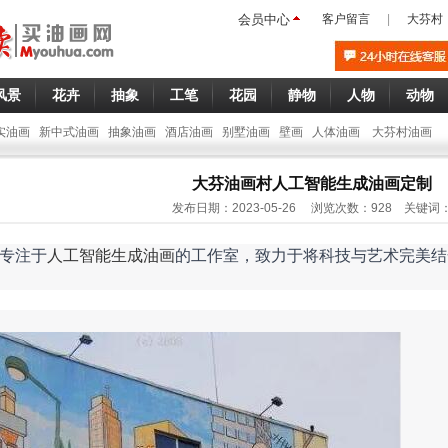
会员中心
客户留言
|
大芬村
风景
花卉
抽象
工笔
花园
静物
人物
动物
实油画
新中式油画
抽象油画
酒店油画
别墅油画
壁画
人体油画
大芬村油画
大芬油画村人工智能生成油画定制
发布日期：2023-05-26 浏览次数：928 关键词
专注于
人工智能生成油画
的工作室，致力于将科技与艺术完美结