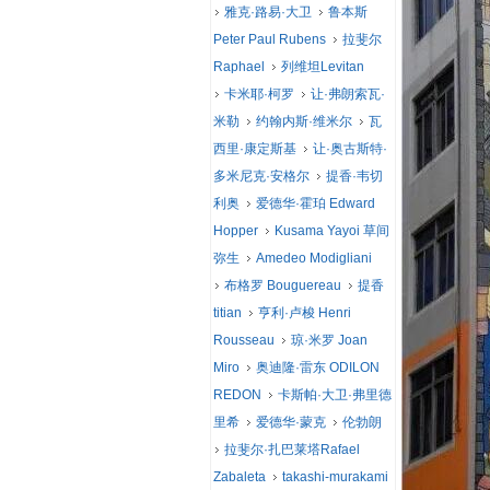
雅克·路易·大卫
鲁本斯
Peter Paul Rubens
拉斐尔
Raphael
列维坦Levitan
卡米耶·柯罗
让·弗朗索瓦·
米勒
约翰内斯·维米尔
瓦
西里·康定斯基
让·奥古斯特·
多米尼克·安格尔
提香·韦切
利奥
爱德华·霍珀 Edward
Hopper
Kusama Yayoi 草间
弥生
Amedeo Modigliani
布格罗 Bouguereau
提香
titian
亨利·卢梭 Henri
Rousseau
琼·米罗 Joan
Miro
奥迪隆·雷东 ODILON
REDON
卡斯帕·大卫·弗里德
里希
爱德华·蒙克
伦勃朗
拉斐尔·扎巴莱塔Rafael
Zabaleta
takashi-murakami