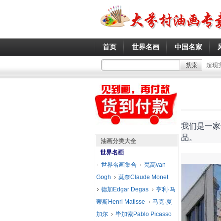
首页
世界名画
中国名家
超现
我们是一家
品。
油画分类大全
世界名画
世界名画集合
梵高van
Gogh
莫奈Claude Monet
德加Edgar Degas
亨利·马
蒂斯Henri Matisse
马克·夏
加尔
毕加索Pablo Picasso