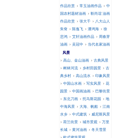
作品欣赏
常玉油画作品
中
国农村题材油画
靳尚谊 油画
作品欣赏
张大千
八大山人
朱耷
陈逸飞
潘鸿海
徐
悲鸿
艾轩油画作品
周春芽
油画
吴冠中
当代名家油画
风景
高山、金山油画
古典风景
树林河流
乡村田园景
古
典乡村
高山流水
印象风景
中国山水画
写实风景
花
园景
中国画油画
巴黎街景
东北刀画
托马斯花园
地
中海风景
大海、帆船
江南
水乡
中式建筑
威尼斯风景
荷兰街景
城市景观
万里
长城
黄河油画
冬天雪景
欧式建筑景观