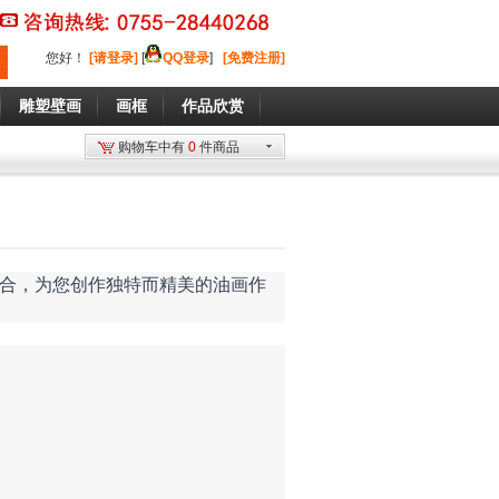
您好
！
[请登录]
[
QQ登录
]
[免费注册]
雕塑壁画
画框
作品欣赏
购物车中有
0
件商品
：
合，为您创作独特而精美的油画作