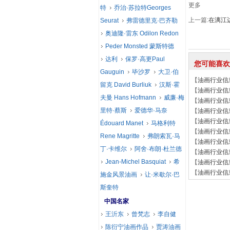
更多
特
乔治·苏拉特Georges
上一篇:
在漓江边-
Seurat
弗雷德里克·巴齐勒
奥迪隆·雷东 Odilon Redon
Peder Monsted 蒙斯特德
达利
保罗·高更Paul
您可能喜欢
Gauguin
毕沙罗
大卫·伯
【
油画行业信
留克 David Burliuk
汉斯·霍
【
油画行业信
夫曼 Hans Hofmann
威廉·梅
【
油画行业信
里特·蔡斯
爱德华·马奈
【
油画行业信
【
油画行业信
Édouard Manet
马格利特
【
油画行业信
Rene Magritte
弗朗索瓦·马
【
油画行业信
丁·卡维尔
阿舍·布朗·杜兰德
【
油画行业信
Jean-Michel Basquiat
希
【
油画行业信
【
油画行业信
施金风景油画
让·米歇尔·巴
斯奎特
中国名家
王沂东
曾梵志
李自健
陈衍宁油画作品
贾涛油画