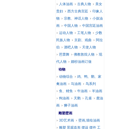
人体油画
古典人物
美女
贵妇
西方古典宫廷
印象人
物
宗教、神话人物
小孩油
画
中国人物
中国宫廷油画
运动人物
工笔人物
少数
民族人物
京剧、戏曲
阿拉
伯
酒吧人物
天使人物
芭蕾舞
佛教敦煌人物
现
代人物
婚纱油画订做
动物
动物综合
鸡、鸭、鹅、家
禽油画
马油画
鸟系列
鱼、鲤鱼
牛油画
羊油画
狗油画
天鹅
孔雀
鹿油
画
狮子油画
雕塑壁画
3D艺术画
壁画,墙绘油画
雕塑 景观造形 摆设 摆件 工