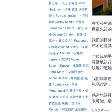
村上隆
大卫·霍克尼David
Hockney
约翰·威廉·沃特豪
斯
Roy Lichtenstein
克利
姆特Gustav Klimt
达芬奇
在大芬村油
用最先进的
Leonardo da Vinci
乔治·康
多 George Condo
威廉·德·
我们的目标
库宁
弗拉戈纳尔 Fragonard
艺术还是其
西斯莱 Alfred Sisley
汉斯·
冯·亚琛 Aachen
安格尔
与传统的手
Ingres
克罗耶 Peder
灵活地进行
Severin Krøyer
弗朗茨·马克
纹理和笔触
Franz Marc
安德烈·德兰
我们非常愿
Andre Derain
塔玛拉·德·伦
礼品赠送，
皮卡Lempicka
Piet
Mondrian 彼特·蒙德里安
保
感谢您选择
罗·塞尚
约翰·康斯特勃
弗
限可能。请
雷德里克·莱顿
雷诺阿
Renoir
阿尔伯特·比尔施塔
分享文章===