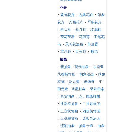
花卉
装饰花卉
古典花卉
印象
花卉
刀画花卉
写实花卉
向日葵
牡丹花
玫瑰花
荷花荷塘
马蹄莲
工笔花
鸟
茉莉花油画
郁金香
鸢尾花
百合花
菊花
抽象
新抽象、现代抽象
东南亚
风格装饰画
抽象油画
抽象
装饰
赵无极
朱德群
中
国元素、水墨抽象
装饰图案
色块油画
点、线条抽象
波洛克抽象
二拼装饰画
三拼装饰画
四拼装饰画
五拼装饰画
金银箔油画
流彩抽象
抽象卡通
抽象