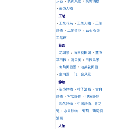
乐器
装饰风景
装饰动物
装饰人物
工笔
工笔花鸟
工笔人物
工笔
静物
工笔荷花
贴金 银箔
工笔画
花园
花园景
向日葵田园
薰衣
草田园
蒲公英
田园风景
葡萄田园景
油菜花田园
室内景
门、窗风景
静物
装饰静物
柿子油画
古典
静物
写实静物
印象静物
现代静物
中国静物、青花
瓷
水果静物
葡萄、葡萄酒
油画
人物