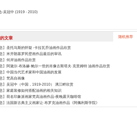
吴冠中 (1919 - 2010)
随机推荐
的文章
息
】
圣托马斯的怀疑 -卡拉瓦乔油画作品欣赏
息
】
米开朗基罗民壁画作品最后的审讯
息
】
何岸油画作品欣赏
息
】
阿黛尔·布洛赫·鲍尔一世的肖像古斯塔夫·克里姆特 油画作品欣赏
息
】
中国当代艺术家和中国油画的发展
息
】
梵高自画像
息
】
吴冠中（中国，1919-2010） 漓江畔欣赏
息
】
家庭装修如何搭配油画的相关知识
息
】
荷名印象派画家梵高油画作品-夜晚露天咖啡馆
息
】
法国新古典主义画家让·布罗克油画作品《阿佩利斯学院》