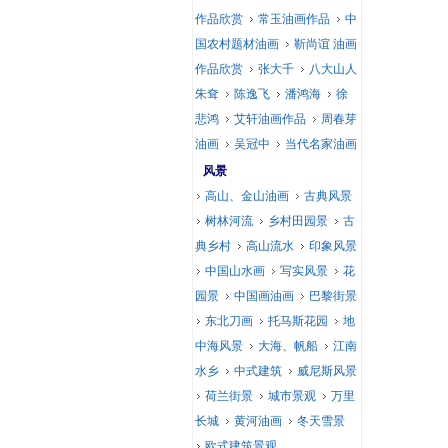
作品欣赏
常玉油画作品
中
国农村题材油画
靳尚谊 油画
作品欣赏
张大千
八大山人
朱耷
陈逸飞
潘鸿海
徐
悲鸿
艾轩油画作品
周春芽
油画
吴冠中
当代名家油画
风景
高山、金山油画
古典风景
树林河流
乡村田园景
古
典乡村
高山流水
印象风景
中国山水画
写实风景
花
园景
中国画油画
巴黎街景
东北刀画
托马斯花园
地
中海风景
大海、帆船
江南
水乡
中式建筑
威尼斯风景
荷兰街景
城市景观
万里
长城
黄河油画
冬天雪景
欧式建筑景观