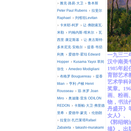
雅克·路易·大卫
鲁本斯
Peter Paul Rubens
拉斐尔
Raphael
列维坦Levitan
卡米耶·柯罗
让·弗朗索瓦·
米勒
约翰内斯·维米尔
瓦
西里·康定斯基
让·奥古斯特·
多米尼克·安格尔
提香·韦切
一九三二
利奥
爱德华·霍珀 Edward
汉中南美
Hopper
Kusama Yayoi 草间
1985
弥生
Amedeo Modigliani
育部艺术
布格罗 Bouguereau
提香
艺术学科
titian
亨利·卢梭 Henri
奖章。1
Rousseau
琼·米罗 Joan
画、粉画
Miro
奥迪隆·雷东 ODILON
物，书法
REDON
卡斯帕·大卫·弗里德
丹盛开》
里希
爱德华·蒙克
伦勃朗
女人》、
拉斐尔·扎巴莱塔Rafael
《郭绍纲
Zabaleta
takashi-murakami
描》。出