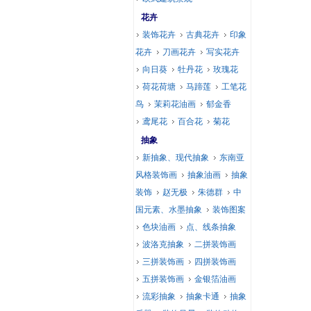
花卉
装饰花卉
古典花卉
印象
花卉
刀画花卉
写实花卉
向日葵
牡丹花
玫瑰花
荷花荷塘
马蹄莲
工笔花
鸟
茉莉花油画
郁金香
鸢尾花
百合花
菊花
抽象
新抽象、现代抽象
东南亚
风格装饰画
抽象油画
抽象
装饰
赵无极
朱德群
中
国元素、水墨抽象
装饰图案
色块油画
点、线条抽象
波洛克抽象
二拼装饰画
三拼装饰画
四拼装饰画
五拼装饰画
金银箔油画
流彩抽象
抽象卡通
抽象