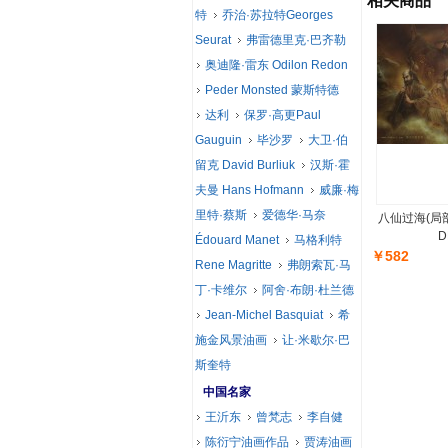
相关商品
特
乔治·苏拉特Georges
Seurat
弗雷德里克·巴齐勒
奥迪隆·雷东 Odilon Redon
Peder Monsted 蒙斯特德
达利
保罗·高更Paul
Gauguin
毕沙罗
大卫·伯
留克 David Burliuk
汉斯·霍
夫曼 Hans Hofmann
威廉·梅
里特·蔡斯
爱德华·马奈
八仙过海(局
D
Édouard Manet
马格利特
￥582
Rene Magritte
弗朗索瓦·马
丁·卡维尔
阿舍·布朗·杜兰德
Jean-Michel Basquiat
希
施金风景油画
让·米歇尔·巴
斯奎特
中国名家
王沂东
曾梵志
李自健
陈衍宁油画作品
贾涛油画