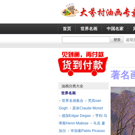
首页
世界名画
中国名家
超现
著名
油画分类大全
世界名画
世界名画集合
梵高van
Gogh
莫奈Claude Monet
德加Edgar Degas
亨利·马
蒂斯Henri Matisse
马克·夏
加尔
毕加索Pablo Picasso