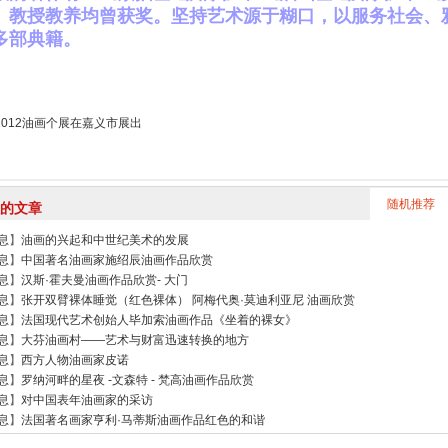
、教授教养均曾获奖。坚持艺术源于糊口，以服务社会、
多部典籍。
2012油画个展在嘉义市展出
随机推荐
的文章
息
】
油画的兴起和中世纪美术的发展
息
】
中国著名油画家施绍辰油画作品欣赏
息
】
汉斯·霍夫曼油画作品欣赏- 大门
息
】
张开双臂裸体睡觉（红色裸体） 阿梅代奥·莫迪利亚尼 油画欣赏
息
】
法国现代艺术创始人毕加索油画作品《坐着的裸女》
息
】
大芬油画村——艺术与财富迅速转换的地方
息
】
西方人物油画家皮诺
息
】
罗纳河畔的星夜 -文森特 - 梵高油画作品欣赏
息
】
对中国表年油画家的采访
息
】
法国著名画家亨利·马蒂斯油画作品红色的和谐