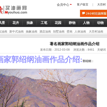
会员中心
客户留言
|
大芬村
风景
花卉
抽象
工笔
花园
静物
人物
动物
实油画
新中式油画
抽象油画
酒店油画
别墅油画
壁画
人体油画
大芬村油画
著名画家郭绍纲油画作品介绍
发布日期：2012-03-08 浏览次数：8461 关键词
画家郭绍纲油画作品介绍:
郭绍纲：