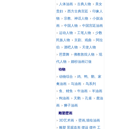
人体油画
古典人物
美女
贵妇
西方古典宫廷
印象人
物
宗教、神话人物
小孩油
画
中国人物
中国宫廷油画
运动人物
工笔人物
少数
民族人物
京剧、戏曲
阿拉
伯
酒吧人物
天使人物
芭蕾舞
佛教敦煌人物
现
代人物
婚纱油画订做
动物
动物综合
鸡、鸭、鹅、家
禽油画
马油画
鸟系列
鱼、鲤鱼
牛油画
羊油画
狗油画
天鹅
孔雀
鹿油
画
狮子油画
雕塑壁画
3D艺术画
壁画,墙绘油画
雕塑 景观造形 摆设 摆件 工