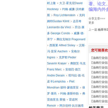
村上隆
大卫·霍克尼David
著、论文
编海内外
Hockney
约翰·威廉·沃特豪
斯
Roy Lichtenstein
克利
分享文章===
姆特Gustav Klimt
达芬奇
更多
Leonardo da Vinci
乔治·康
上一篇:
杨翠华
多 George Condo
威廉·德·
库宁
弗拉戈纳尔 Fragonard
西斯莱 Alfred Sisley
汉斯·
您可能喜欢
冯·亚琛 Aachen
安格尔
Ingres
克罗耶 Peder
【
油画行业信
【
油画行业信
Severin Krøyer
弗朗茨·马克
【
油画行业信
Franz Marc
安德烈·德兰
【
油画行业信
Andre Derain
塔玛拉·德·伦
【
油画行业信
皮卡Lempicka
Piet
【
油画行业信
【
油画行业信
Mondrian 彼特·蒙德里安
保
【
油画行业信
罗·塞尚
约翰·康斯特勃
弗
【
油画行业信
雷德里克·莱顿
雷诺阿
【
油画行业信
Renoir
阿尔伯特·比尔施塔