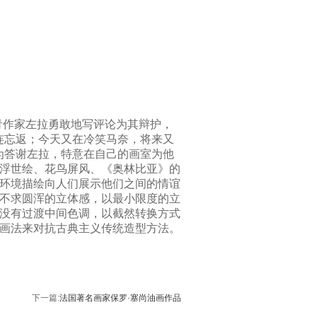
青作家左拉勇敢地写评论为其辩护，
连忘返；今天又在冷笑马奈，将来又
为答谢左拉，特意在自己的画室为他
浮世绘、花鸟屏风、《奥林比亚》的
环境描绘向人们展示他们之间的情谊
不求圆浑的立体感，以最小限度的立
没有过渡中间色调，以截然转换方式
画法来对抗古典主义传统造型方法。
下一篇:
法国著名画家保罗·塞尚油画作品