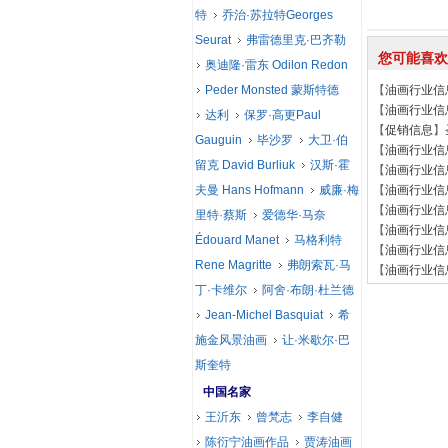
特
乔治·苏拉特Georges
Seurat
弗雷德里克·巴齐勒
您可能喜欢
奥迪隆·雷东 Odilon Redon
Peder Monsted 蒙斯特德
【
油画行业信
【
油画行业信
达利
保罗·高更Paul
【
促销信息
】
Gauguin
毕沙罗
大卫·伯
【
油画行业信
留克 David Burliuk
汉斯·霍
【
油画行业信
夫曼 Hans Hofmann
威廉·梅
【
油画行业信
【
油画行业信
里特·蔡斯
爱德华·马奈
【
油画行业信
Édouard Manet
马格利特
【
油画行业信
Rene Magritte
弗朗索瓦·马
【
油画行业信
丁·卡维尔
阿舍·布朗·杜兰德
Jean-Michel Basquiat
希
施金风景油画
让·米歇尔·巴
斯奎特
中国名家
王沂东
曾梵志
李自健
陈衍宁油画作品
贾涛油画