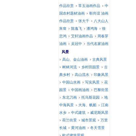
作品欣赏
常玉油画作品
中
国农村题材油画
靳尚谊 油画
作品欣赏
张大千
八大山人
朱耷
陈逸飞
潘鸿海
徐
悲鸿
艾轩油画作品
周春芽
油画
吴冠中
当代名家油画
风景
高山、金山油画
古典风景
树林河流
乡村田园景
古
典乡村
高山流水
印象风景
中国山水画
写实风景
花
园景
中国画油画
巴黎街景
东北刀画
托马斯花园
地
中海风景
大海、帆船
江南
水乡
中式建筑
威尼斯风景
荷兰街景
城市景观
万里
长城
黄河油画
冬天雪景
欧式建筑景观