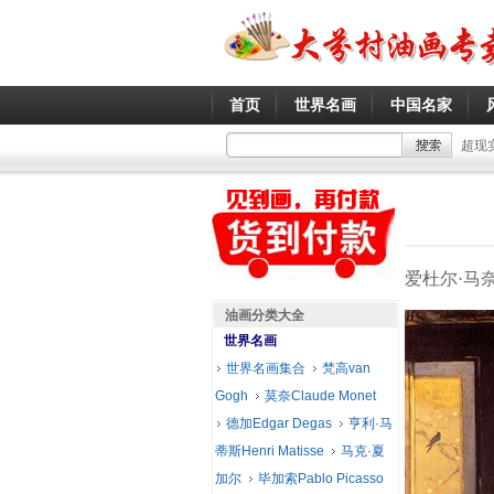
首页
世界名画
中国名家
超现
爱杜尔·马奈 M
油画分类大全
世界名画
世界名画集合
梵高van
Gogh
莫奈Claude Monet
德加Edgar Degas
亨利·马
蒂斯Henri Matisse
马克·夏
加尔
毕加索Pablo Picasso