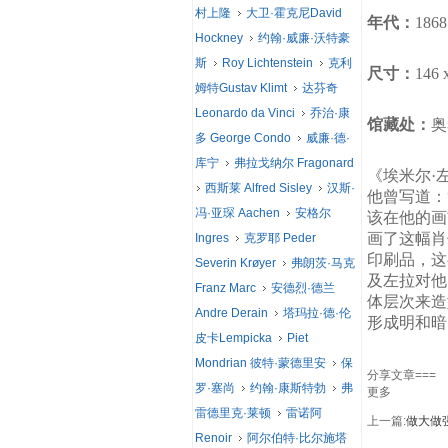
村上隆
大卫·霍克尼David
年代：
1868
Hockney
约翰·威廉·沃特豪
斯
Roy Lichtenstein
克利
尺寸：
146 
姆特Gustav Klimt
达芬奇
Leonardo da Vinci
乔治·康
馆藏处：
奥赛
多 George Condo
威廉·德·
库宁
弗拉戈纳尔 Fragonard
《埃米尔·
西斯莱 Alfred Sisley
汉斯·
他曾写道：
冯·亚琛 Aachen
安格尔
该在他的画
画了这幅肖
Ingres
克罗耶 Peder
印刷品，这
Severin Krøyer
弗朗茨·马克
及左拉对他
Franz Marc
安德烈·德兰
体层次来造
Andre Derain
塔玛拉·德·伦
形成明和暗
皮卡Lempicka
Piet
Mondrian 彼特·蒙德里安
保
分享文章===
罗·塞尚
约翰·康斯特勃
弗
更多
雷德里克·莱顿
雷诺阿
上一篇:
做大做
Renoir
阿尔伯特·比尔施塔