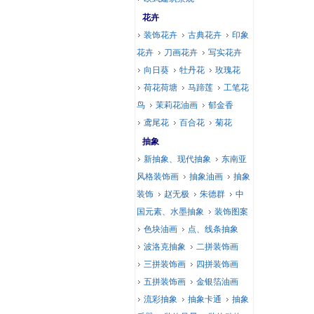
花卉
装饰花卉
古典花卉
印象
花卉
刀画花卉
写实花卉
向日葵
牡丹花
玫瑰花
荷花荷塘
马蹄莲
工笔花
鸟
茉莉花油画
郁金香
鸢尾花
百合花
菊花
抽象
新抽象、现代抽象
东南亚
风格装饰画
抽象油画
抽象
装饰
赵无极
朱德群
中
国元素、水墨抽象
装饰图案
色块油画
点、线条抽象
波洛克抽象
二拼装饰画
三拼装饰画
四拼装饰画
五拼装饰画
金银箔油画
流彩抽象
抽象卡通
抽象