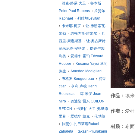
雅克·路易·大卫
鲁本斯
Peter Paul Rubens
拉斐尔
Raphael
列维坦Levitan
卡米耶·柯罗
让·弗朗索瓦·
米勒
约翰内斯·维米尔
瓦
西里·康定斯基
让·奥古斯特·
多米尼克·安格尔
提香·韦切
利奥
爱德华·霍珀 Edward
Hopper
Kusama Yayoi 草间
弥生
Amedeo Modigliani
布格罗 Bouguereau
提香
titian
亨利·卢梭 Henri
Rousseau
琼·米罗 Joan
作品：
埃米尔·
Miro
奥迪隆·雷东 ODILON
REDON
卡斯帕·大卫·弗里德
作者：
爱杜尔
里希
爱德华·蒙克
伦勃朗
拉斐尔·扎巴莱塔Rafael
材质：
布面
Zabaleta
takashi-murakami