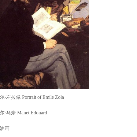
左拉像 Portrait of Emile Zola
·马奈 Manet Edouard
油画