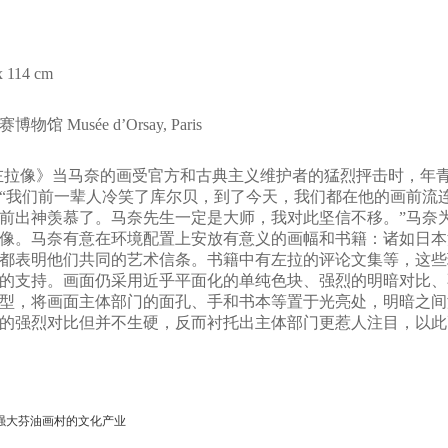
x 114 cm
博物馆 Musée d’Orsay, Paris
左拉像》当马奈的画受官方和古典主义维护者的猛烈抨击时，年
“我们前一辈人冷笑了库尔贝，到了今天，我们都在他的画前流
前出神羡慕了。马奈先生一定是大师，我对此坚信不移。”马奈
像。马奈有意在环境配置上安放有意义的画幅和书籍：诸如日本
都表明他们共同的艺术信条。书籍中有左拉的评论文集等，这些
的支持。画面仍采用近乎平面化的单纯色块、强烈的明暗对比、
型，将画面主体部门的面孔、手和书本等置于光亮处，明暗之间
的强烈对比但并不生硬，反而衬托出主体部门更惹人注目，以此
强大芬油画村的文化产业