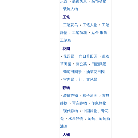
乐器
装饰风景
装饰动物
装饰人物
工笔
工笔花鸟
工笔人物
工笔
静物
工笔荷花
贴金 银箔
工笔画
花园
花园景
向日葵田园
薰衣
草田园
蒲公英
田园风景
葡萄田园景
油菜花田园
室内景
门、窗风景
静物
装饰静物
柿子油画
古典
静物
写实静物
印象静物
现代静物
中国静物、青花
瓷
水果静物
葡萄、葡萄酒
油画
人物