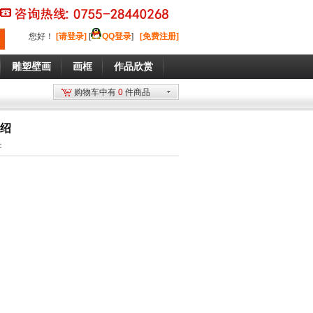
您好
！
[请登录]
[
QQ登录
]
[免费注册]
雕塑壁画
画框
作品欣赏
购物车中有
0
件商品
介绍
：