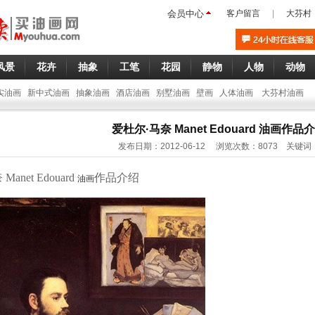
会员中心
客户留言
|
大芬村
风景
花卉
抽象
工笔
花园
静物
人物
动物
实油画
新中式油画
抽象油画
酒店油画
别墅油画
壁画
人体油画
大芬村油画
爱杜尔·马奈 Manet Edouard 油画作品
发布日期：2012-06-12 浏览次数：8073 关键词
anet Edouard
作品介绍
油画