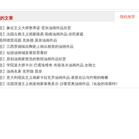
随机推荐
的文章
息
】
象征主义大师奥蒂诺·雷东油画作品欣赏
息
】
法国古典主义画家路易·勒南油画作品-农民家庭
圣阿德雷花园 克洛德·莫奈油画作品
息
】
江西景德镇在陶瓷上画出精美的油画作品
息
】
仙游油画城发展前景看好
息
】
原创油画家曾浩的敦煌油画作品欣赏
息
】
学院派大师卡尔·巴甫洛维奇·布留洛夫油画作品-女骑士
息
】
油画名家 克劳德·莫奈
息
】
意大利现实主义画家卡拉瓦乔油画作品-基督在以马忤斯的晚餐
息
】
法国浪漫主义画派画家泰奥多尔·沙塞里奥油画作品《化妆的埃斯特》