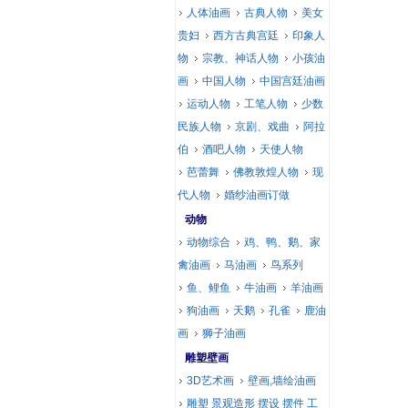
人体油画
古典人物
美女
贵妇
西方古典宫廷
印象人
物
宗教、神话人物
小孩油
画
中国人物
中国宫廷油画
运动人物
工笔人物
少数
民族人物
京剧、戏曲
阿拉
伯
酒吧人物
天使人物
芭蕾舞
佛教敦煌人物
现
代人物
婚纱油画订做
动物
动物综合
鸡、鸭、鹅、家
禽油画
马油画
鸟系列
鱼、鲤鱼
牛油画
羊油画
狗油画
天鹅
孔雀
鹿油
画
狮子油画
雕塑壁画
3D艺术画
壁画,墙绘油画
雕塑 景观造形 摆设 摆件 工