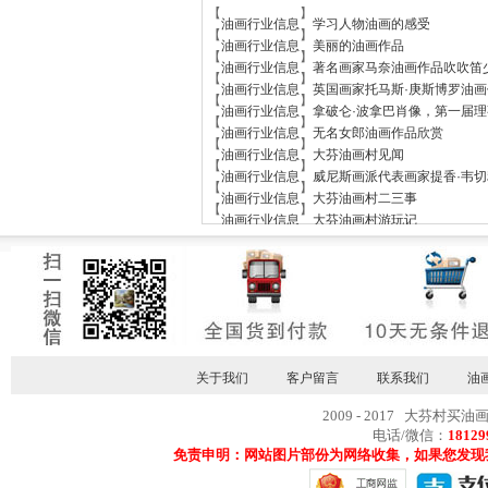
【
】
油画行业信息
学习人物油画的感受
【
】
油画行业信息
美丽的油画作品
【
】
油画行业信息
著名画家马奈油画作品吹吹笛
【
】
油画行业信息
英国画家托马斯·庚斯博罗油画
【
】
油画行业信息
拿破仑·波拿巴肖像，第一届理事
【
】
油画行业信息
无名女郎油画作品欣赏
【
】
油画行业信息
大芬油画村见闻
【
】
油画行业信息
威尼斯画派代表画家提香·韦
【
】
油画行业信息
大芬油画村二三事
【
】
油画行业信息
大芬油画村游玩记
关于我们
客户留言
联系我们
油
2009 - 2017 大芬村买油
电话/微信：
18129
免责申明：网站图片部份为网络收集，如果您发现