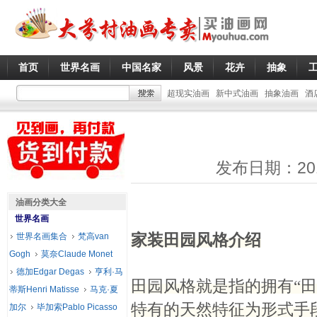
首页
世界名画
中国名家
风景
花卉
抽象
超现实油画
新中式油画
抽象油画
酒
发布日期：20
油画分类大全
世界名画
家装田园风格介绍
世界名画集合
梵高van
Gogh
莫奈Claude Monet
德加Edgar Degas
亨利·马
田园风格就是指的拥有“
蒂斯Henri Matisse
马克·夏
特有的天然特征为形式手
加尔
毕加索Pablo Picasso