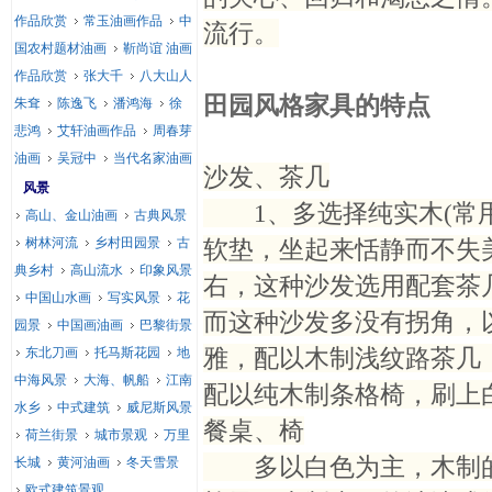
作品欣赏
常玉油画作品
中
流行。
国农村题材油画
靳尚谊 油画
作品欣赏
张大千
八大山人
田园风格家具的特点
朱耷
陈逸飞
潘鸿海
徐
悲鸿
艾轩油画作品
周春芽
油画
吴冠中
当代名家油画
沙发、茶几
风景
1、多选择纯实木(常用
高山、金山油画
古典风景
树林河流
乡村田园景
古
软垫，坐起来恬静而不失美观
典乡村
高山流水
印象风景
右，这种沙发选用配套茶
中国山水画
写实风景
花
而这种沙发多没有拐角，
园景
中国画油画
巴黎街景
雅，配以木制浅纹路茶几
东北刀画
托马斯花园
地
中海风景
大海、帆船
江南
配以纯木制条格椅，刷上
水乡
中式建筑
威尼斯风景
餐桌、椅
荷兰街景
城市景观
万里
多以白色为主，木制的
长城
黄河油画
冬天雪景
欧式建筑景观