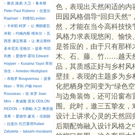
雅克·路易·大卫
鲁本斯
色，表现出天然闲适的内
Peter Paul Rubens
拉斐尔
田园风格倡导“回归天然”
Raphael
列维坦Levitan
然，才能在当今高科技快
卡米耶·柯罗
让·弗朗索瓦·
米勒
约翰内斯·维米尔
瓦
风格力求表现悠闲、愉快
西里·康定斯基
让·奥古斯特·
是答应的，由于只有那样
多米尼克·安格尔
提香·韦切
木、石、藤、竹……越天
利奥
爱德华·霍珀 Edward
Hopper
Kusama Yayoi 草间
品，其质感正好与乡村风
弥生
Amedeo Modigliani
壁挂，表现的主题多为乡
布格罗 Bouguereau
提香
化把栖身空间变为“绿色
titian
亨利·卢梭 Henri
Rousseau
琼·米罗 Joan
与边角装饰，还可沿窗布
Miro
奥迪隆·雷东 ODILON
围。此时，邀三五挚友，
REDON
卡斯帕·大卫·弗里德
设计上讲求心灵的天然回
里希
爱德华·蒙克
伦勃朗
拉斐尔·扎巴莱塔Rafael
后期配饰融入设计风格之
Zabaleta
takashi-murakami