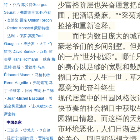
少富裕阶层也兴奋愿意把
特
乔治·苏拉特Georges
Seurat
弗雷德里克·巴齐勒
圃，把酒话桑麻。”“采菊
奥迪隆·雷东 Odilon Redon
捡拾和重新诠释。
Peder Monsted 蒙斯特德
而作为数目庞大的城市
达利
保罗·高更Paul
Gauguin
毕沙罗
大卫·伯
豪老爷们的乡间别墅。但
留克 David Burliuk
汉斯·霍
的一片“世外桃源”。哪
夫曼 Hans Hofmann
威廉·梅
的身心以足够的宽慰和鼓
里特·蔡斯
爱德华·马奈
Édouard Manet
马格利特
糊口方式，人生一世，草
Rene Magritte
弗朗索瓦·马
愿意为此奋斗终生
丁·卡维尔
阿舍·布朗·杜兰德
现代居室中的田园风格设
Jean-Michel Basquiat
希
施金风景油画
让·米歇尔·巴
快节奏的社会糊口中获取
斯奎特
园糊口情趣。而这样的天
中国名家
市环境恶化，人们日渐互
王沂东
曾梵志
李自健
的关心、回归和渴想之情
陈衍宁油画作品
贾涛油画