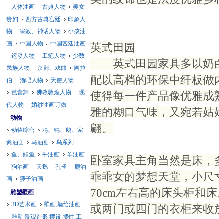
人体油画
古典人物
美女
贵妇
西方古典宫廷
印象人
物
宗教、神话人物
小孩油
画
中国人物
中国宫廷油画
英式田园
运动人物
工笔人物
少数
英式田园家具多以奶白
民族人物
京剧、戏曲
阿拉
配以高档的环保中纤板做
伯
酒吧人物
天使人物
芭蕾舞
佛教敦煌人物
现
使得每一件产品像优雅成
代人物
婚纱油画订做
雅的糊口气味，又宛若姑
动物
翩。
动物综合
鸡、鸭、鹅、家
禽油画
马油画
鸟系列
鱼、鲤鱼
牛油画
羊油画
卧室家具主角当然是床，
狗油画
天鹅
孔雀
鹿油
乖乖女的梦想天堂，小尺
画
狮子油画
70cm左右高的床头柜和
雕塑壁画
3D艺术画
壁画,墙绘油画
或两门或四门的衣柜来收
雕塑 景观造形 摆设 摆件 工