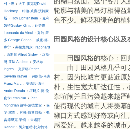
的糊口氛围。这个客厅大
村上隆
大卫·霍克尼David
轮廓与精美的吊灯相得益
Hockney
约翰·威廉·沃特豪
斯
Roy Lichtenstein
克利
色不少。鲜花和绿色的植
姆特Gustav Klimt
达芬奇
Leonardo da Vinci
乔治·康
田园风格的设计核心以及
多 George Condo
威廉·德·
库宁
弗拉戈纳尔 Fragonard
西斯莱 Alfred Sisley
汉斯·
田园风格的核心：回归
冯·亚琛 Aachen
安格尔
由于田园风格几乎可以
Ingres
克罗耶 Peder
村。因为比城市更贴近原
Severin Krøyer
弗朗茨·马克
Franz Marc
安德烈·德兰
朴，生性宽大旷达任性，
Andre Derain
塔玛拉·德·伦
杂喧闹并且污染越来越严
皮卡Lempicka
Piet
使得现代的城市人将羡慕
Mondrian 彼特·蒙德里安
保
罗·塞尚
约翰·康斯特勃
弗
糊口方式感到好奇或向往
雷德里克·莱顿
雷诺阿
感爱好。越来越多的城市
Renoir
阿尔伯特·比尔施塔