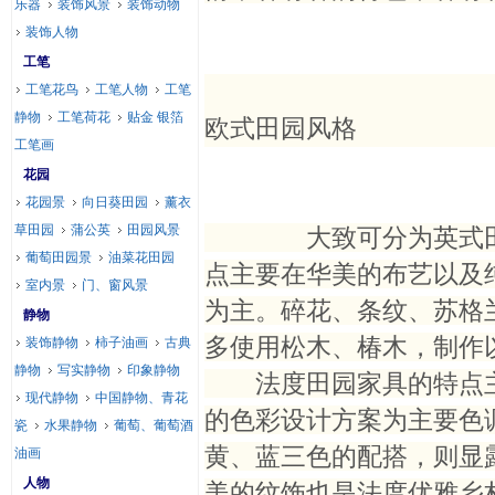
乐器
装饰风景
装饰动物
装饰人物
工笔
工笔花鸟
工笔人物
工笔
静物
工笔荷花
贴金 银箔
欧式田园风格
工笔画
花园
花园景
向日葵田园
薰衣
草田园
蒲公英
田园风景
大致可分为英式田园风
葡萄田园景
油菜花田园
点主要在华美的布艺以及
室内景
门、窗风景
为主。碎花、条纹、苏格
静物
多使用松木、椿木，制作
装饰静物
柿子油画
古典
静物
写实静物
印象静物
法度田园家具的特点主
现代静物
中国静物、青花
的色彩设计方案为主要色
瓷
水果静物
葡萄、葡萄酒
黄、蓝三色的配搭，则显
油画
人物
美的纹饰也是法度优雅乡